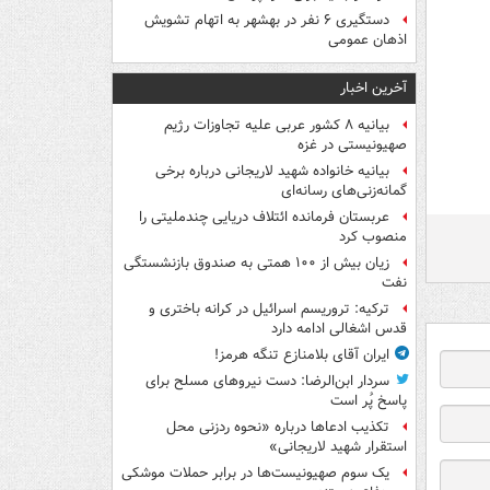
دستگیری ۶ نفر در بهشهر به اتهام تشویش
اذهان عمومی
آخرین اخبار
بیانیه ۸ کشور عربی علیه تجاوزات رژیم
صهیونیستی در غزه
بیانیه خانواده شهید لاریجانی درباره برخی
گمانه‌زنی‌های رسانه‌ای
عربستان فرمانده ائتلاف دریایی چندملیتی را
منصوب کرد
زیان بیش از ۱۰۰ همتی به صندوق‌ بازنشستگی
نفت
ترکیه: تروریسم اسرائیل در کرانه باختری و
قدس اشغالی ادامه دارد
ایران آقای بلامنازع تنگه هرمز!
سردار ابن‌الرضا: دست نیروهای مسلح برای
پاسخ پُر است
تکذیب ادعاها درباره «نحوه ردزنی محل
استقرار شهید لاریجانی»
یک‌ سوم صهیونیست‌ها در برابر حملات موشکی