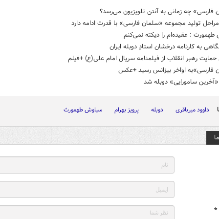
فارسی» چه زمانی به آنتن تلویزیون می‌رسد؟
راحل تولید مجموعه «سلمان فارسی» با قدرت ادامه دارد
همورث : عقیده‌ام را دیکته نمی‌کنم
گاهی به کارنامه درخشان استادِ دوبله ایران
حمایت رهبر انقلاب از فیلمنامه سریال امام علی(ع) +فیلم
 فارسی»به اواخر بیزانس رسید +عکس
«آخرین سامورایی» دوبله شد
داوود میرباقری
دوبله
پرویز بهرام
سیاوش طهمورث
ا
*