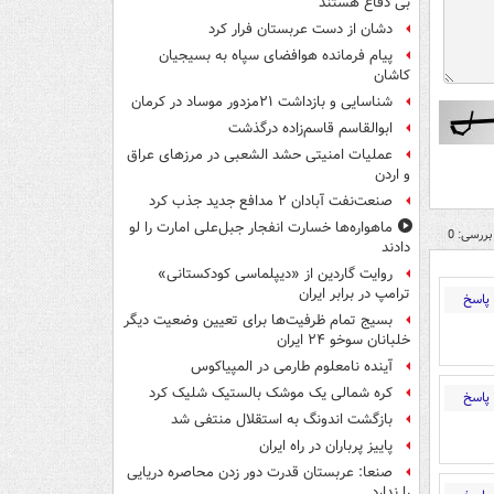
بی دفاع هستند
دشان از دست عربستان فرار کرد
پیام فرمانده هوافضای سپاه به بسیجیان
کاشان
شناسایی و بازداشت ۲۱مزدور موساد در کرمان
ابوالقاسم قاسم‌زاده درگذشت
عملیات امنیتی حشد الشعبی در مرزهای عراق
و اردن
صنعت‌نفت آبادان ۲ مدافع جدید جذب کرد
ماهواره‌ها خسارت انفجار جبل‌علی امارت را لو
بررسی: 0
دادند
روایت گاردین از «دیپلماسی کودکستانی»
ترامپ در برابر ایران
پاسخ
بسیج تمام ظرفیت‌ها برای تعیین وضعیت دیگر
خلبانان سوخو ۲۴ ایران
آینده نامعلوم طارمی در المپیاکوس
کره شمالی یک موشک بالستیک شلیک کرد
پاسخ
بازگشت اندونگ به استقلال منتفی شد
پاییز پرباران در راه ایران
صنعا: عربستان قدرت دور زدن محاصره دریایی
را ندارد