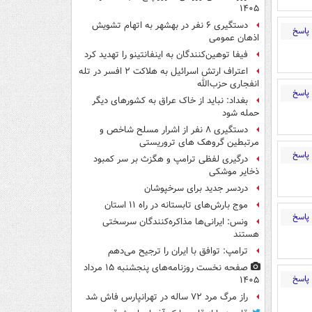
۱۴۰۵
دستگیری ۶ نفر در بهشهر به اتهام تشویش
پاسخ
اذهان عمومی
فیفا توهین‌کنندگان به اینفانتینو را تهدید کرد
اعتراف ارتش اسرائیل به هلاکت ۲ افسر در تله
انفجاری حزب‌الله
پاسخ
بغداد: نباید از خاک عراق به کشورهای دیگر
حمله شود
دستگیری ۸ نفر از اشرار مسلح شاخص و
مرتبطین گروهک های تروریستی
پاسخ
درگیری لفظی ترامپ و هگزث بر سر کمبود
ذخایر موشکی
دردسر جدید برای سرخپوشان
موج بارش‌های تابستانه در راه ۱۱ استان
پاسخ
ونس: ایرانی‌ها مذاکره‌کنندگان سرسختی
هستند
ترامپ: توافق با ایران را ترجیح می‌دهم
صفحه نخست روزنامه‌های پنجشنبه ۱۵ مرداد
پاسخ
۱۴۰۵
راز مرگ مرد ۷۲ ساله در تهرانپارس فاش شد