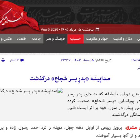
پنجشنبه ۱۵ مرداد ۱۴۰۵ -
Aug 6 2026
ی
دفاع و امنیت
جهاد و مقاومت
حسینیه
فرهنگ و هنر
جامعه
اقتصاد
عکس و ف
1578
تاریخ انتشار:
۵ اسفند ۱۴۰۲ - ۲۲:۳۷
۱۲ نظر
ر
صداپیشه «پدرِ پسر شجاع» درگذشت
بیعی دوبلور باسابقه که به جای پدرِ پسر
ر پویانمایی «پسر شجاع» صحبت کرده
تی پیش در منزل خود بر اثر ایست قلبی
ش مشرق
، پرویز ربیعی از اوایل دهه چهل، دوبله را نزد احمد رسول زاده و پرو
و از آنها بسیار آموخت.