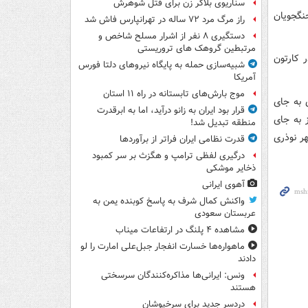
سناریوی بلاگر زن برای قتل شوهرش
نگجویان
راز مرگ مرد ۷۲ ساله در تهرانپارس فاش شد
دستگیری ۸ نفر از اشرار مسلح شاخص و
مرتبطین گروهک های تروریستی
ر کارتون
شبیه‌سازی حمله به پایگاه نیروهای دلتا فورس
آمریکا
موج بارش‌های تابستانه در راه ۱۱ استان
ی به جای
قرار بود ایران به زانو درآید، اما به ابرقدرت
 به جای
منطقه تبدیل شد!
ر نوذری
قدرت نظامی ایران فراتر از برآوردها
درگیری لفظی ترامپ و هگزث بر سر کمبود
ذخایر موشکی
آهوی ایرانی
واکنش کمال شرف به پاسخ کوبنده یمن به
عربستان سعودی
مشاهده ۴ پلنگ در ارتفاعات میناب
ماهواره‌ها خسارت انفجار جبل‌علی امارت را لو
دادند
ونس: ایرانی‌ها مذاکره‌کنندگان سرسختی
هستند
دردسر جدید برای سرخپوشان