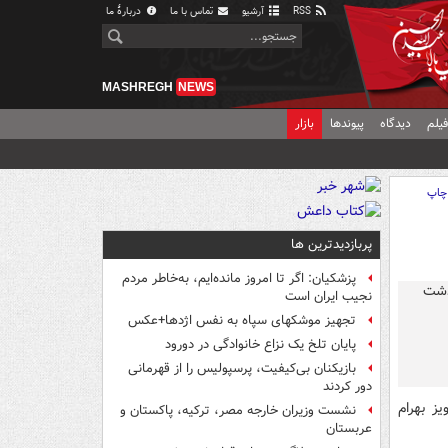
RSS
آرشیو
تماس با ما
دربارهٔ ما
MASHREGH
NEWS
یلم
دیدگاه
پیوندها
بازار
چاپ
پربازدیدترین ها
پزشکیان: اگر تا امروز مانده‌ایم، به‌خاطر مردم
نجیب ایران است
تجهیز موشکهای سپاه به نفس اژدها+عکس
پایان تلخ یک نزاع خانوادگی در دورود
بازیکنان بی‌کیفیت، پرسپولیس را از قهرمانی
دور کردند
یز بهرام
نشست وزیران خارجه مصر، ترکیه، پاکستان و
عربستان