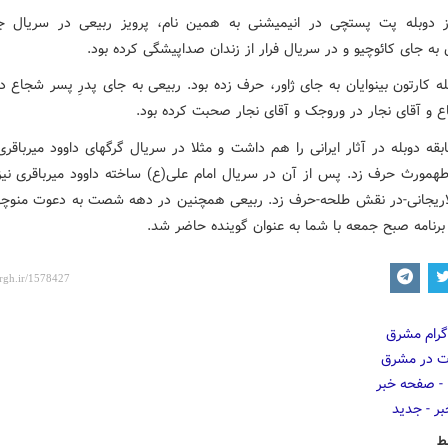
ز دوبله پت پستچی در انیمیشنی به همین نام، پرویز ربیعی در سریال ج
ه جای کائوچیو و در سریال فرار از زندان صداپیشگی کرده بود.
له کارتون بینوایان به جای ژاور، حرف زده بود. ربیعی به جای پدرِ پسر شجاع د
 و آقای نجار در وروجک و آقای نجار صحبت کرده بود.
قه دوبله در آثار ایرانی را هم داشت و مثلا در سریال گرگهای داوود میرباقر
مورث حرف زد. پس از آن در سریال امام علی(ع) ساخته داوود میرباقری نیز
اریجانی-در نقش طلحه-حرف زد. ربیعی همچنین در دهه شصت به دعوت منوچه
برنامه صبح جمعه با شما به عنوان گوینده حاضر شد.
ط