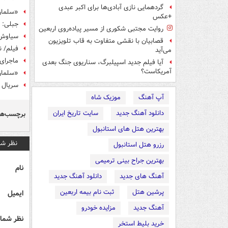
گردهمایی نازی آبادی‌ها برای اکبر عبدی
«سلمان 
+عکس
جبلی: م
روایت مجتبی شکوری از مسیر پیاده‌روی اربعین
سیاوش ط
قصابیان با نقشی متفاوت به قاب تلویزیون
فیلم/ ن
می‌آید
ماجرای 
آیا فیلم جدید اسپیلبرگ، سناریوی جنگ بعدی
آمریکاست؟
«سلمان
سریال 
آپ آهنگ
موزیک شاه
دانلود آهنگ جدید
سایت تاریخ ایران
برچسب‌ها
بهترین هتل های استانبول
نظر شم
رزرو هتل استانبول
بهترین جراح بینی ترمیمی
نام
آهنگ های جدید
دانلود آهنگ جدید
پرشین هتل
ثبت نام بیمه اربعین
ایمیل
آهنگ جدید
مزایده خودرو
نظر شما 
خرید بلیط استخر