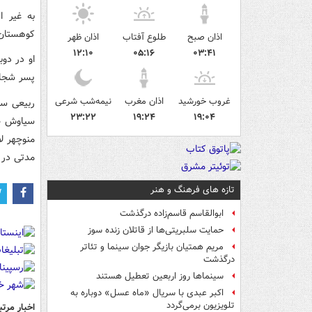
به غیر ا
کوهستان ب
اذان صبح
طلوع آفتاب
اذان ظهر
۱۲:۱۰
۰۵:۱۶
۰۳:۴۱
او در دوب
پسر شجاع
غروب خورشید
اذان مغرب
نیمه‌شب شرعی
ربیعی ساب
۲۳:۲۲
۱۹:۲۴
۱۹:۰۴
سیاوش طه
منوچهر ل
مدتی در 
تازه های فرهنگ و هنر
ابوالقاسم قاسم‌زاده درگذشت
حمایت سلبریتی‌ها از قاتلان زنده سوز
مریم همتیان بازیگر جوان سینما و تئاتر
درگذشت
سینماها روز اربعین تعطیل هستند
اکبر عبدی با سریال «ماه عسل» دوباره به
تلویزیون برمی‌گردد
اخبار مرتب