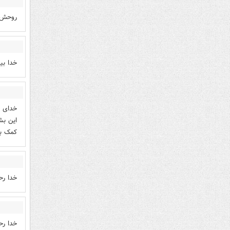
روحش ش
خدا بی
خدای ش
این بش
کمک بگ
خدا رح
خدا ر