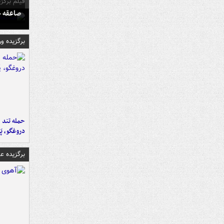
فیلم برگزی
صاعقه ج
برگزیده و
حمله تند ف
دروغگو، پَ
برگزیده 