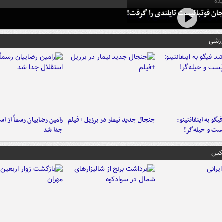
ده
ان فوتبالیست تایلندی را گرفت!
رزشی
یگو به اینفانتینو:
جنجال جدید نیمار در برزیل +فیلم
رامین رضاییان رسماً از اس
ست‌ و حیله‌گر!
جدا شد
عکس