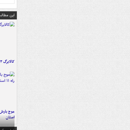
این مطالب
کالابرگ ۳ گروه شارژ شد
استان