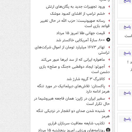
پاسخ
ورود تجهیزات جدید به یگان‌های ارتش
خشم ترامپ از افشای کمبود موشک
رسانه صهیونیست: حزب الله در حال تغییر
قواعد بازی است
پاسخ
قیمت جهانی طلا امروز ۱۵ مرداد
 است
۸۰۰ سازۀ آمریکایی خاکستر شد
تهاتر ۱۶۷۳ میلیارد تومان از اموال شرکت‌های
تراستی
پاسخ
ماهواره ایرانی که از سد ابرها عبور می‌کند
 !
آجورلو: ایجاد دوقطبی «جنگ و صلح‌» بازی
دشمن است
کالابرگ ۳ گروه شارژ شد
پاکستان: تلاش‌های دیپلماتیک در مورد تنگه
هرمز ادامه دارد
پاسخ
سفیر ایران در ژاپن: همان فاجعه هیروشیما در
حال تکرار است
شنیده شدن صدای دو انفجار در نزدیکی تنگه
هرمز
پاسخ
تکذیب شایعه معافیت سربازان فراری
روزنامه‌های ورزشی امروز پنج‌شنبه ۱۵ مرداد