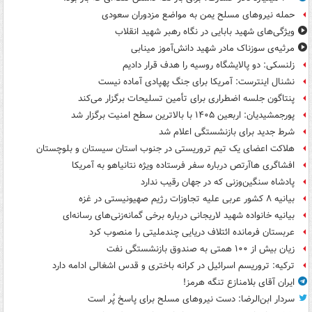
حمله نیروهای مسلح یمن به مواضع مزدوران سعودی
ویژگی‌های شهید بابایی در نگاه رهبر شهید انقلاب
مرثیه‌ی سوزناک مادر شهید دانش‌آموز مینابی
زلنسکی: دو پالایشگاه روسیه را هدف قرار دادیم
نشنال اینترست: آمریکا برای جنگ پهپادی آماده نیست
پنتاگون جلسه اضطراری برای تأمین تسلیحات برگزار می‌کند
پورجمشیدیان: اربعین ۱۴۰۵ با بالاترین سطح امنیت برگزار شد
شرط جدید برای بازنشستگی اعلام شد
هلاکت اعضای یک تیم تروریستی در جنوب استان سیستان و بلوچستان
افشاگری هاآرتص درباره سفر فرستاده ویژه نتانیاهو به آمریکا
پادشاه سنگین‌وزنی که در جهان رقیب ندارد
بیانیه ۸ کشور عربی علیه تجاوزات رژیم صهیونیستی در غزه
بیانیه خانواده شهید لاریجانی درباره برخی گمانه‌زنی‌های رسانه‌ای
عربستان فرمانده ائتلاف دریایی چندملیتی را منصوب کرد
زیان بیش از ۱۰۰ همتی به صندوق‌ بازنشستگی نفت
ترکیه: تروریسم اسرائیل در کرانه باختری و قدس اشغالی ادامه دارد
ایران آقای بلامنازع تنگه هرمز!
سردار ابن‌الرضا: دست نیروهای مسلح برای پاسخ پُر است