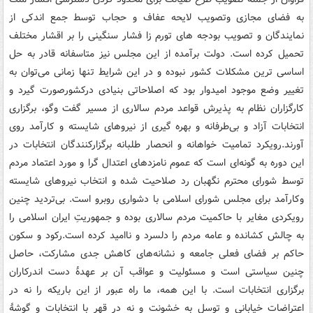
به فضای مجازی وتصویب لایحه عفاف و حجاب توسط جمع اندکی از
نمایندگان و تصویب بودجه های تورم زا فشار سنگینی را بر اقشار مختلف
تحمیل کرده است. دولت برآمده از این مجلس نیز متاسفانه قادر به حل
اساسی ترین مشکلات کشور نبوده و در این شرایط تنها زمانی می‌توان به
تغییر وضع موجود امیدوار بود که اصلاحاتی بنیادی درکشورصورت گیرد و
کارگزاران نظام به پذیرش قواعد مردم ‎سالاری از مسیر گفت ‎وگو، برگزاری
انتخابات آزاد و بی‌‎طرفانه و بهره گیری از نیروهای شایسته و کارآمد روی
آورند.رویکرد تمامیت خواهانه و انحصار طلبانه برگزارکنندگان انتخابات در
این دوره به گونه‌ای است که عموم نامزدهای اعتدال گرا و مورد اعتماد مردم
توسط شورای محترم نگهبان رد صلاحیت شده و انتخاب نیروهای شایسته
وکارآمد برای مجلس شورای اسلامی با دشواری روبرو است. بی‌تردید چنین
رویکردی مغایر با حاکمیت مردم سالاری بوده و جمهوریتِ ایران اسلامی را
به چالش کشانده و عامه مردم را دلسرد و ناامید کرده است.رکود و سکون
حاکم بر فضای فعلی جامعه و نشانه‌های کاهش جدی مشارکت، حاصل
چنین سیاستی است و مسئولیت و عواقب آن بر عهدۀ دست اندرکاران
برگزاری انتخابات است. با این همه، ما راه عبور از این باریکه را نه در
اعتراضات خیابانی و توسل به خشونت و نه در قهر با انتخابات و گوشۀ