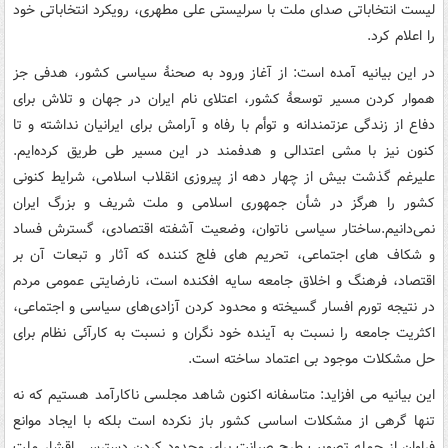
لیست انتخاباتی صدای ملت با سرلیستی علی مطهری، رویکرد انتخاباتی خود
را اعلام کرد.
در این بیانیه آمده است: از آغاز ورود به صحنۀ سیاسی کشور، هدفی جز
هموار کردن مسیر توسعۀ کشور، اعتلای نام ایران در جهان و تلاش برای
دفاع از زندگی عزتمندانه و توأم با رفاه و آرامش برای ایرانیان نداشته‎ و تا
کنون نیز با مشی اعتدالی و هدفمند در این مسیر طی طریق کرده‌ایم.
علیرغم گذشت بیش از چهار دهه از پیروزی انقلاب اسلامی، شرایط کنونی
کشور را هرگز در شأن جمهوری اسلامی و ملت شریف و بزرگ ایران
نمی‌دانیم.ساختار سیاسی ناتوان، وضعیت آشفته اقتصادی، گسترش فساد
و شکاف های اجتماعی، تحریم های فلج کننده که آثار و تبعات آن بر
اقتصاد، فرهنگ و اخلاق جامعه سایه افکنده است، نارضایتی عمومی مردم
در نتیجه تورم افسار گسیخته و محدود کردن آزادی‌های سیاسی و اجتماعی،
اکثریت جامعه را نسبت به آینده خود نگران و نسبت به کارآئی نظام برای
حل مشکلات موجود بی اعتماد ساخته است.
این بیانیه می افزاید: متاسفانه اکنون شاهد مجلسی ناکارآمد هستیم که نه
تنها گرهی از مشکلات اساسی کشور باز نکرده است بلکه با ایجاد موانع
فراوان از جمله تصویب طرح صیانت برای محدود کردن دسترسی اقشار ملت