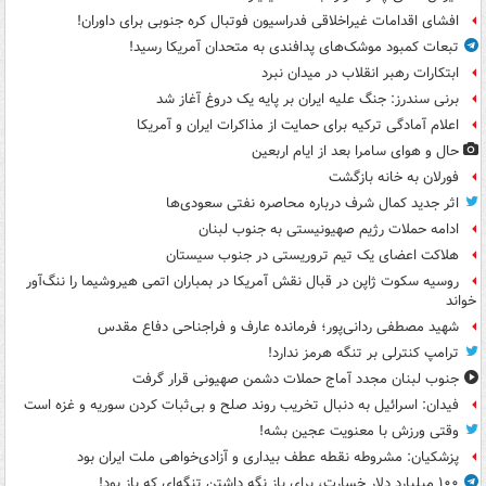
افشای اقدامات غیراخلاقی فدراسیون فوتبال کره جنوبی برای داوران!
تبعات کمبود موشک‌های پدافندی به متحدان آمریکا رسید!
ابتکارات رهبر انقلاب در میدان نبرد
برنی سندرز: جنگ علیه ایران بر پایه یک دروغ آغاز شد
اعلام آمادگی ترکیه برای حمایت از مذاکرات ایران و آمریکا
حال و هوای سامرا بعد از ایام اربعین
فورلان به خانه بازگشت
اثر جدید کمال شرف درباره محاصره نفتی سعودی‌ها
ادامه حملات رژیم صهیونیستی به جنوب لبنان
هلاکت اعضای یک تیم تروریستی در جنوب سیستان
روسیه سکوت ژاپن در قبال نقش آمریکا در بمباران اتمی هیروشیما را ننگ‌آور
خواند
شهید مصطفی ردانی‌پور؛ فرمانده عارف و فراجناحی دفاع مقدس
ترامپ کنترلی بر تنگه هرمز ندارد!
جنوب لبنان مجدد آماج حملات دشمن صهیونی قرار گرفت
فیدان: اسرائیل به دنبال تخریب روند صلح و بی‌ثبات کردن سوریه و غزه است
وقتی ورزش با معنویت عجین بشه!
پزشکیان: مشروطه نقطه عطف بیداری و آزادی‌خواهی ملت ایران بود
۱۰۰ میلیارد دلار خسارت، برای باز نگه داشتن تنگه‌ای که باز بود!