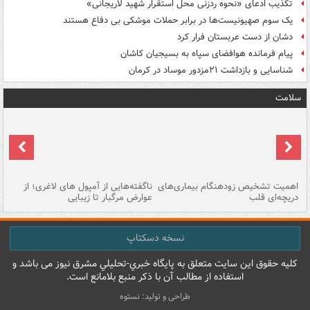
تکذیب ادعای «نحوه ردزنی محل استقرار شهید لاریجانی»
یک‌ سوم صهیونیست‌ها در برابر حملات موشکی بی دفاع هستند
دشان از دست عربستان فرار کرد
پیام فرمانده هوافضای سپاه به بسیجیان کاشان
شناسایی و بازداشت ۲۱مزدور موساد در کرمان
سلامت
اهمیت تشخیص زودهنگام بیماری‌های
ناگفته‌هایی از آمپول های لاغری؛ از
دریچه‌ای قلب
عوارض مرگبار تا زیبایی
تا
نسخه دسکتاپ
کليه حقوق اين سايت متعلق به پایگاه خبري-تحليلي مشرق نيوز می باشد و
استفاده از مطالب آن با ذکر منبع بلامانع است.
طراحی و تولید: نستوه