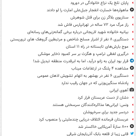
پایان تلخ یک نزاع خانوادگی در دورود
ماهواره‌ها خسارت انفجار جبل‌علی امارت را لو دادند
سناریوی بلاگر زن برای قتل شوهرش
راز مرگ مرد ۷۲ ساله در تهرانپارس فاش شد
بیانیه خانواده شهید لاریجانی درباره برخی گمانه‌زنی‌های رسانه‌ای
دستگیری ۸ نفر از اشرار مسلح شاخص و مرتبطین گروهک های تروریستی
موج بارش‌های تابستانه در راه ۱۱ استان
درگیری لفظی ترامپ و هگزث بر سر کمبود ذخایر موشکی
قرار بود ایران به زانو درآید، اما به ابرقدرت منطقه تبدیل شد!
مشاهده ۴ پلنگ در ارتفاعات میناب
دستگیری ۶ نفر در بهشهر به اتهام تشویش اذهان عمومی
پادشاه سنگین‌وزنی که در جهان رقیب ندارد
آهوی ایرانی
دشان از دست عربستان فرار کرد
ونس: ایرانی‌ها مذاکره‌کنندگان سرسختی هستند
دردسر جدید برای سرخپوشان
عربستان فرمانده ائتلاف دریایی چندملیتی را منصوب کرد
۸۰۰ سازۀ آمریکایی خاکستر شد
قابی زیبا از قلعه بابک آذربایجان شرقی