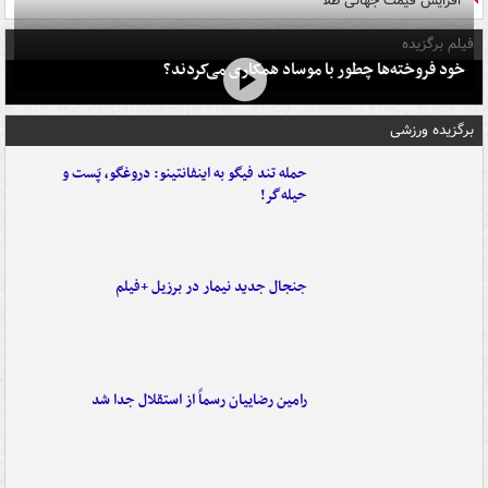
افزایش قیمت جهانی طلا
فیلم برگزیده
خود فروخته‌ها چطور با موساد همکاری می‌کردند؟
برگزیده ورزشی
حمله تند فیگو به اینفانتینو: دروغگو، پَست‌ و
حیله‌گر!
جنجال جدید نیمار در برزیل +فیلم
رامین رضاییان رسماً از استقلال جدا شد