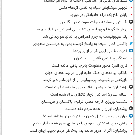
کشورهای عربی از رویارویی و جنگ با ایران می‌ترسند!
تجهیز موشکهای سپاه به نفس اژدها+عکس
پایان تلخ یک نزاع خانوادگی در دورود
افزایش بی‌سابقه سرقت سوخت در انگلیس
پرواز بالگردها و پهپادهای شناسایی اسرائیل بر فراز سوریه
یک صهیونیست به جرم اعتراض به نتانیاهو زندانی شد
واکنش کمال شرف به پاسخ کوبنده یمن به عربستان سعودی
قدرت نظامی ایران فراتر از برآوردها
دستگیری قاضی قلابی در مازندران
فارن افرز: محور مقاومت پابرجا باقی مانده است
بازتاب پیامدهای جنگ علیه ایران در رسانه‌های جهان
بازیکنان بی‌کیفیت، پرسپولیس را از قهرمانی دور کردند
پزشکیان: وجود رهبر انقلاب برای ما نقطه قوت است
رسانه عبری: اسرائیل دچار ناترازی برق شده است
نشست وزیران خارجه مصر، ترکیه، پاکستان و عربستان
پزشکیان: ایران را همه مردم نگه داشتند
ایران در مسیر تبدیل شدن به قدرت برتر منطقه است!
ارتش یمن: نفتکش سعودی را در خلیج عدن هدف قرار دادیم
پزشکیان: اگر تا امروز مانده‌ایم، به‌خاطر مردم نجیب ایران است