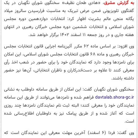
به گزارش مشرق
، «هادی طحان نظیف» سخنگوی شورای نگهبان در یک
گفتگوی تلویزیونی ضمن عرض تبریک به مناسبت فرارسیدن سالروز میلاد
یگانه منجی عالم بشریت اظهار کرد: انتخابات دوازدهمین دوره مجلس
شورای اسلامی و انتخابات ششمین دوره مجلس خبرگان رهبری در انتهای
هفته جاری و در روز جمعه ۱۱ اسفند ۱۴۰۲ برگزار خواهد شد.
وی افزود: بر اساس ماده ۶۲ مکرر آئین‌نامه اجرایی قانون انتخابات مجلس
خبرگان رهبری و ماده ۶۸ قانون انتخابات مجلس شورای اسلامی، این امکان
برای نامزدها وجود دارد که نمایندگان خود را برای حضور در شعب اخذ رأی
معرفی کنند تا علاوه بر دست‌اندرکاران و ناظران انتخاباتی، آن‌ها نیز حضور
داشته باشند.
سخنگوی شورای نگهبان گفت: این امکان از طریق سامانه داوطلب به نشانی
davtalab.shora-gc.ir
فراهم شده و نامزدها می‌توانند از طریق این سامانه
نمایندگان خود را معرفی کنند؛ البته ثبت نام نمایندگان نامزدها چند روزی
است که آغاز شده و از طریق پیامک نیز به داوطلبان اطلاع‌رسانی شده
است.
وی گفت: فردا (۶ اسفند) آخرین مهلت معرفی این نمایندگان است که