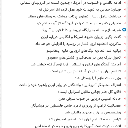
ادامه ناامنی و خشونت در آمریکا؛ چندین کشته در کارولینای شمالی
فیدان: حماس به تعهدات خود عمل کرد، امّا اسرائیل نه
بازداشت عامل ارسال تصاویر پرتاب موشک به رسانه‌های معاند
ماجرایی که رعب و وحشت را در فرودگاه تل‌آویو حاکم کرد
شبیه‌سازی حمله به پایگاه نیروهای دلتا فورس آمریکا
گفت وگوی وزیران خارجه آمریکا و انگلیس درباره ایران
ماکرون: اتحادیه اروپا فشار بر روسیه را افزایش خواهد داد
بیانیه تند اتحادیه لیگ‌های اروپایی علیه اینفانتینو
تحول بزرگ یمن در هدف‌گیری کشتی‌های سعودی
آمریکا: گفتگوهای لبنان و اسرائیل فردا ازسرگرفته خواهد شد!
تفاهم ایران و عمان در آستانه نهایی شدن است
وزیر صمت عازم قرقیزستان شد
اعتراف تحلیلگر آمریکایی؛ واشنگتن در برابر ایران راهبرد خود را باخت
آقای گل جام جهانی مقابل اسرائیل ایستاد
حادثه امنیتی دریایی در جنوب شرقی عدن
عصبانیت ترامپ از پیروزی نامزد حامی فلسطین در میشیگان
وینیسیوس در رئال مادرید ماندنی شد
ترامپ وعدۀ تسلیم ایران داد، تحقیر نصیبش شد
افت صادرات نفت آمریکا به پایین‌ترین حجم در ۸ ماه اخیر