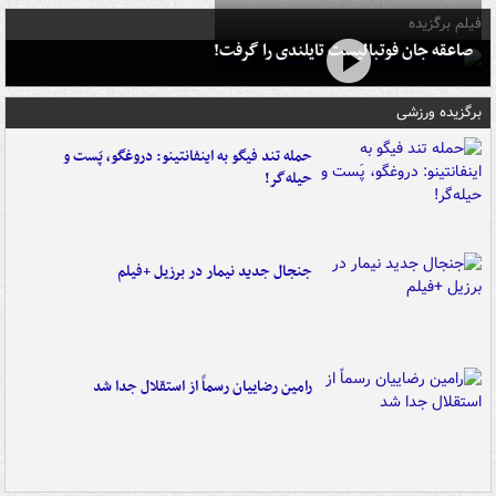
فیلم برگزیده
صاعقه جان فوتبالیست تایلندی را گرفت!
برگزیده ورزشی
حمله تند فیگو به اینفانتینو: دروغگو، پَست‌ و
حیله‌گر!
جنجال جدید نیمار در برزیل +فیلم
رامین رضاییان رسماً از استقلال جدا شد