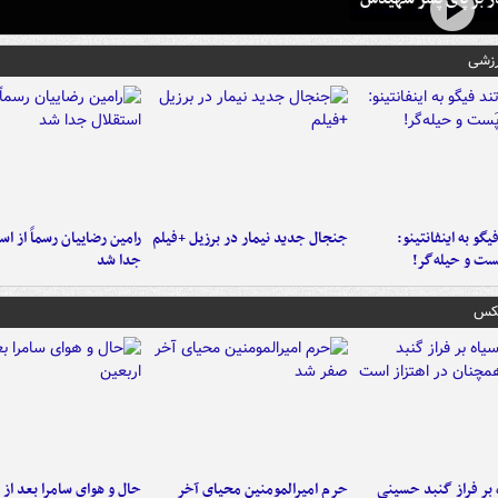
رزشی
یگو به اینفانتینو:
جنجال جدید نیمار در برزیل +فیلم
رامین رضاییان رسماً از اس
ست‌ و حیله‌گر!
جدا شد
عکس
 بر فراز گنبد حسینی
حرم امیرالمومنین محیای آخر
حال و هوای سامرا بعد از ا