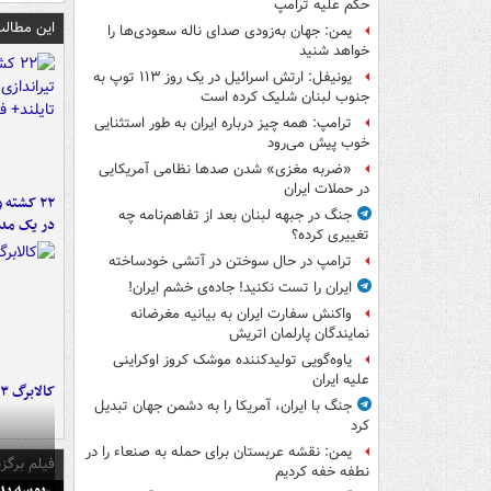
حکم علیه ترامپ
این مطالب
یمن: جهان به‌زودی صدای ناله سعودی‌ها را
خواهد شنید
یونیفل: ارتش اسرائیل در یک روز ۱۱۳ توپ به
جنوب لبنان شلیک کرده است
ترامپ: همه چیز درباره ایران به طور استثنایی
خوب پیش می‌رود
«ضربه مغزی» شدن صدها نظامی آمریکایی
در حملات ایران
۲۲ کشته 
جنگ در جبهه لبنان بعد از تفاهم‌نامه چه
در یک مدر
تغییری کرده؟
ترامپ در حال سوختن در آتشی خودساخته
ایران را تست نکنید! جاده‌ی خشم ایران!
واکنش سفارت ایران به بیانیه مغرضانه
نمایندگان پارلمان اتریش
یاوه‌گویی تولیدکننده موشک کروز اوکراینی
علیه ایران
کالابرگ ۳ گروه شارژ شد
جنگ با ایران، آمریکا را به دشمن جهان تبدیل
کرد
یمن: نقشه عربستان برای حمله به صنعاء را در
فیلم برگزی
نطفه خفه کردیم
بوسه‌ پ