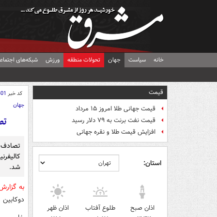
خانه
سیاست
جهان
تحولات منطقه
ورزش
شبکه‌های اجتماع
قیمت
کد خبر
301
جهان
قیمت جهانی طلا امروز ۱۵ مرداد
تصادف
قیمت نفت برنت به ۷۹ دلار رسید
افزایش قیمت طلا و نقره جهانی
تصادف 
استان:
شد.
به گزار
دوکابین 
اذان صبح
طلوع آفتاب
اذان ظهر