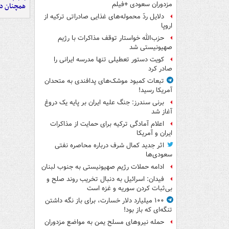
مزدوران سعودی +فیلم
همچنان در
دلایل ردّ محموله‌های غذایی صادراتی ترکیه از
اروپا
حزب‌الله خواستار توقف مذاکرات با رژیم
صهیونیستی شد
کویت دستور تعطیلی تنها مدرسه ایرانی را
صادر کرد
تبعات کمبود موشک‌های پدافندی به متحدان
آمریکا رسید!
برنی سندرز: جنگ علیه ایران بر پایه یک دروغ
آغاز شد
اعلام آمادگی ترکیه برای حمایت از مذاکرات
ایران و آمریکا
اثر جدید کمال شرف درباره محاصره نفتی
سعودی‌ها
ادامه حملات رژیم صهیونیستی به جنوب لبنان
فیدان: اسرائیل به دنبال تخریب روند صلح و
بی‌ثبات کردن سوریه و غزه است
۱۰۰ میلیارد دلار خسارت، برای باز نگه داشتن
تنگه‌ای که باز بود!
حمله نیروهای مسلح یمن به مواضع مزدوران