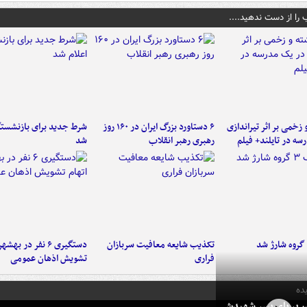
 را از دست ندهید....
و زخمی بر اثر تیراندازی
۶ دستاورد بزرگ ایران در ۱۶۰ روز
شرط جدید برای بازنشستگ
سه در تایلند+ فیلم
رهبری رهبر انقلاب
شد
تکذیب شایعه معافیت سربازان
دستگیری ۶ نفر در به
فراری
تشویش اذهان عمومی
ده
در بر پای پسر شهیدش