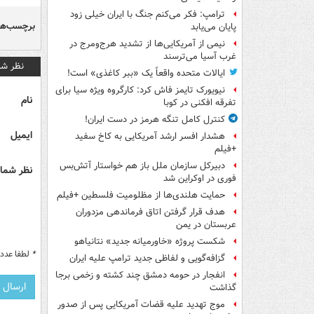
ترامپ: فکر می‌کنم جنگ با ایران خیلی زود
برچسب‌ها
پایان می‌یابد
نیمی از آمریکایی‌ها از تشدید هرج‌ومرج در
غرب آسیا می‌ترسند
نظر شم
ایالات متحده واقعاً یک «ببر کاغذی» است!
نیویورک تایمز فاش کرد: کارگروه ویژه سیا برای
نام
تفرقه افکنی در کوبا
کنترل کامل تنگه هرمز در دست ایران!
ایمیل
هشدار افسر ارشد آمریکایی به کاخ سفید
+فیلم
دبیرکل سازمان ملل باز هم خواستار آتش‌بس
نظر شما 
فوری در اوکراین شد
حمایت هلندی‌ها از مظلومیت فلسطین +فیلم
هدف قرار گرفتن اتاق‌ فرماندهی مزدوران
عربستان در یمن
شکست پروژه «خاورمیانه جدید» نتانیاهو
*
لطفا عدد م
گزافه‌گویی و لفاظی جدید ترامپ علیه ایران
انفجار در حومه دمشق چند کشته و زخمی برجا
گذاشت
موج تهدید علیه قضات آمریکایی پس از صدور