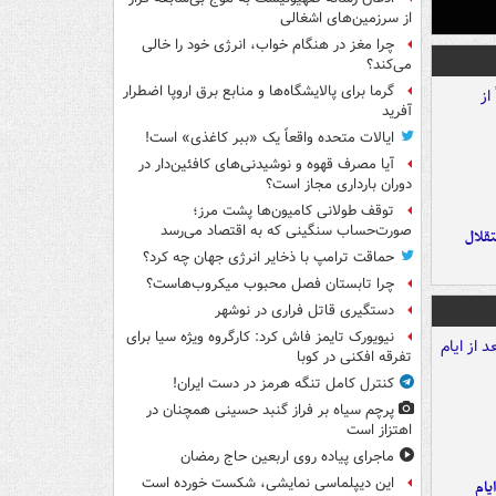
از سرزمین‌های اشغالی
چرا مغز در هنگام خواب، انرژی خود را خالی
می‌کند؟
گرما برای پالایشگاه‌ها و منابع برق اروپا اضطرار
آفرید
ایالات متحده واقعاً یک «ببر کاغذی» است!
آیا مصرف قهوه و نوشیدنی‌های کافئین‌دار در
دوران بارداری مجاز است؟
توقف طولانی کامیون‌ها پشت مرز؛
صورت‌حساب سنگینی که به اقتصاد می‌رسد
تقلال
حماقت ترامپ با ذخایر انرژی جهان چه کرد؟
چرا تابستان فصل محبوب میکروب‌هاست؟
دستگیری قاتل فراری در نوشهر
نیویورک تایمز فاش کرد: کارگروه ویژه سیا برای
تفرقه افکنی در کوبا
کنترل کامل تنگه هرمز در دست ایران!
پرچم سیاه بر فراز گنبد حسینی همچنان در
اهتزاز است
ماجرای پیاده روی اربعین حاج رمضان
این دیپلماسی نمایشی، شکست خورده است
یام