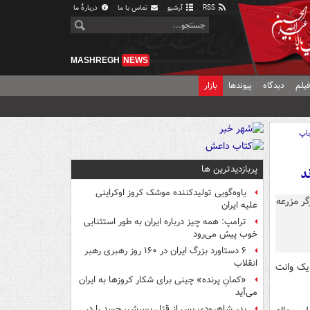
RSS
آرشیو
تماس با ما
دربارهٔ ما
MASHREGH
NEWS
یلم
دیدگاه
پیوندها
بازار
اپ
پربازدیدترین ها
یاوه‌گویی تولیدکننده موشک کروز اوکراینی
علیه ایران
ترامپ: همه چیز درباره ایران به طور استثنایی
خوب پیش می‌رود
۶ دستاورد بزرگ ایران در ۱۶۰ روز رهبری رهبر
انقلاب
 یک وانت
«کمانِ پرنده» چینی برای شکار کروزها به ایران
می‌آید
پدر شاهرودی پس از قتل پسرش، جسد را در