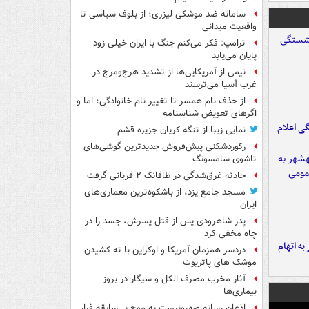
سامانه ضد موشکی لیزری؛ از بلوف سیاسی تا
واقعیت میدانی
ترامپ: فکر می‌کنم جنگ با ایران خیلی زود
پایان می‌یابد
نیمی از آمریکایی‌ها از تشدید هرج‌ومرج در
غرب آسیا می‌ترسند
از حذف نام همسر تا تغییر نام خانوادگی؛ اما و
اگرهای تعویض شناسنامه
ی اعلام
نمایی زیبا از تنگه کریان جزیره قشم
رکوردشکنی پیش‌فروش جدیدترین گوشی‌های
تاشوی سامسونگ
حادثه غرق‌شدگی در طاقانک ۲ قربانی گرفت
مسجد جامع یزد، از باشکوه‌ترین معماری‌های
ایران
پدر شاهرودی پس از قتل پسرش، جسد را در
چاه مخفی کرد
شهر به اتهام
دردسر همزمان آمریکا و اوکراین با ته کشیدن
موشک های پاتریوت
آثار مخرب مصرف الکل و سیگار در بروز
بیماری‌ها
اذعان رسانه صهیونیست به موج بی‌سابقه فرار