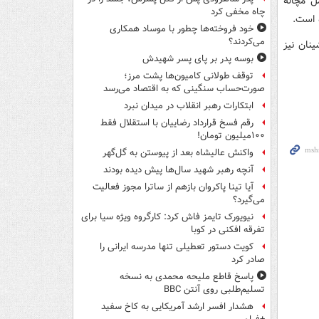
مل مچاله
چاه مخفی کرد
 است.
خود فروخته‌ها چطور با موساد همکاری
می‌کردند؟
ینان نیز
بوسه‌ پدر بر پای پسر شهیدش
توقف طولانی کامیون‌ها پشت مرز؛
صورت‌حساب سنگینی که به اقتصاد می‌رسد
ابتکارات رهبر انقلاب در میدان نبرد
رقم فسخ قرارداد رضاییان با استقلال فقط
۱۰۰میلیون تومان!
واکنش عالیشاه بعد از پیوستن به گل‌گهر
آنچه رهبر شهید سال‌ها پیش دیده بودند
آیا تینا پاکروان بازهم از ساترا مجوز فعالیت
می‌گیرد؟
نیویورک تایمز فاش کرد: کارگروه ویژه سیا برای
تفرقه افکنی در کوبا
کویت دستور تعطیلی تنها مدرسه ایرانی را
صادر کرد
پاسخ قاطع ملیحه محمدی به نسخه
تسلیم‌طلبی روی آنتن BBC
هشدار افسر ارشد آمریکایی به کاخ سفید