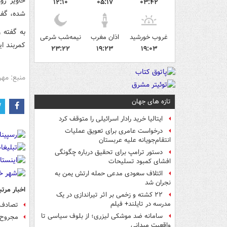
خاویر روو
۱۲:۱۰
۰۵:۱۷
۰۳:۴۲
شده، گفت
به گفته و
غروب خورشید
اذان مغرب
نیمه‌شب شرعی
کمربند ای
۲۳:۲۲
۱۹:۲۳
۱۹:۰۳
منبع: مهر
تازه های جهان
ایتالیا خرید رادار اسرائیلی را متوقف کرد
درخواست عامری برای تعویق عملیات
انتقام‌جویانه علیه عربستان
دستور ترامپ برای تحقیق درباره چگونگی
افشای کمبود تسلیحات
ائتلاف سعودی مدعی حمله ارتش یمن به
نجران شد
اخبار مرتب
۲۲ کشته و زخمی بر اثر تیراندازی در یک
مدرسه در تایلند+ فیلم
تصادف زنجیره‌
سامانه ضد موشکی لیزری؛ از بلوف سیاسی تا
مجروح 
واقعیت میدانی