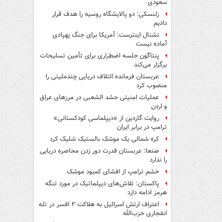
سعودی
زلنسکی: دو پالایشگاه روسیه را هدف قرار
دادیم
نشنال اینترست: آمریکا برای جنگ پهپادی
آماده نیست
پنتاگون جلسه اضطراری برای تأمین تسلیحات
برگزار می‌کند
عربستان فرمانده ائتلاف دریایی چندملیتی را
منصوب کرد
عملیات امنیتی حشد الشعبی در مرزهای عراق
و اردن
روایت گاردین از «دیپلماسی کودکستانی»
ترامپ در برابر ایران
کره شمالی یک موشک بالستیک شلیک کرد
صنعا: عربستان قدرت دور زدن محاصره دریایی
را ندارد
خشم ترامپ از افشای کمبود موشک
پاکستان: تلاش‌های دیپلماتیک در مورد تنگه
هرمز ادامه دارد
اعتراف ارتش اسرائیل به هلاکت ۲ افسر در تله
انفجاری حزب‌الله