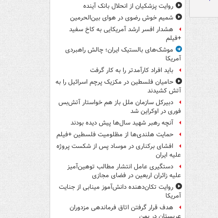
روایت پزشکیان از انحلال بانک آینده
شمیم خوش رضوی در هوای بین‌الحرمین
هشدار افسر ارشد آمریکایی به کاخ سفید
+فیلم
موشک‌های بالستیک ایران؛ چالش راهبردی
آمریکا
باید افراد کارآمدتر را به کار گرفت
حامیان فلسطین در مکزیک پرچم اسرائیل را به
آتش کشیدند
دبیرکل سازمان ملل باز هم خواستار آتش‌بس
فوری در اوکراین شد
آنچه رهبر شهید سال‌ها پیش دیده بودند
حمایت هلندی‌ها از مظلومیت فلسطین +فیلم
افشای برکناری در موساد پس از شکست پروژه
علیه ایران
دستگیری عامل انتشار مطالب توهین‌آمیز
علیه زائران اربعین در فضای مجازی
روایت تکان‌دهنده دانش‌آموز مینابی از جنایت
آمریکا
هدف قرار گرفتن اتاق‌ فرماندهی مزدوران
عربستان در یمن