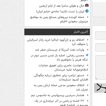
+فیلم
حال و هوای سامرا بعد از ایام اربعین
ایران را تست نکنید! جاده‌ی خشم ایران!
حمله کوبنده نیروهای مسلح یمن به مواضع
مزدوران سعودی +فیلم
آخرین اخبار
اختلاف رم و تل‌آویو؛ ایتالیا خرید رادار اسرائیلی
را متوقف کرد
واردات نفت آمریکا از عربستان صفر شد
محسن رضایی: اجازه باز شدن مسیر دوم در
تنگه هرمز را نخواهیم داد
درخواست عامری برای تعویق عملیات
انتقام‌جویانه علیه عربستان
دستور ترامپ برای تحقیق درباره چگونگی
افشای کمبود تسلیحات
ائتلاف سعودی مدعی حمله ارتش یمن به
نجران شد
هشدار سرمربی پرسپولیس به جاسوس تیم
۲۲ کشته و زخمی بر اثر تیراندازی در یک
مدرسه در تایلند+ فیلم