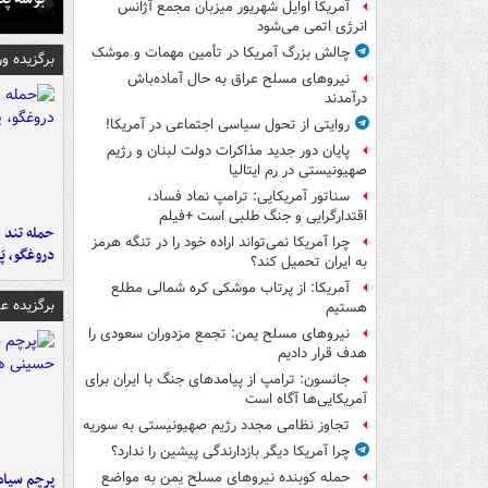
آمریکا اوایل شهریور میزبان مجمع آژانس
انرژی اتمی می‌شود
چالش بزرگ آمریکا در تأمین مهمات و موشک
برگزیده و
نیروهای مسلح عراق به حال آماده‌باش
درآمدند
روایتی از تحول سیاسی اجتماعی در آمریکا!
پایان دور جدید مذاکرات دولت لبنان و رژیم
صهیونیستی در رم ایتالیا
سناتور آمریکایی: ترامپ نماد فساد،
اقتدارگرایی و جنگ طلبی است +فیلم
حمله تند ف
چرا آمریکا نمی‌تواند اراده خود را در تنگه هرمز
دروغگو، پَ
به ایران تحمیل کند؟
آمریکا: از پرتاب موشکی کره شمالی مطلع
برگزیده 
هستیم
نیروهای مسلح یمن: تجمع مزدوران سعودی را
هدف قرار دادیم
جانسون: ترامپ از پیامدهای جنگ با ایران برای
آمریکایی‌ها آگاه است
تجاوز نظامی مجدد رژیم صهیونیستی به سوریه
چرا آمریکا دیگر بازدارندگی پیشین را ندارد؟
پرچم سیاه
حمله کوبنده نیروهای مسلح یمن به مواضع