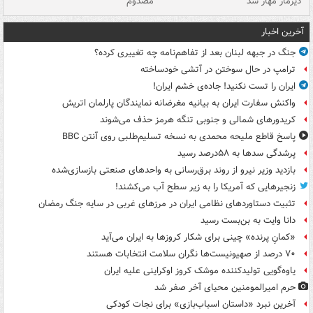
دیزمار مهار شد
مصدوم
آخرین اخبار
جنگ در جبهه لبنان بعد از تفاهم‌نامه چه تغییری کرده؟
ترامپ در حال سوختن در آتشی خودساخته
ایران را تست نکنید! جاده‌ی خشم ایران!
واکنش سفارت ایران به بیانیه مغرضانه نمایندگان پارلمان اتریش
کریدورهای شمالی و جنوبی تنگه هرمز حذف می‌شوند
پاسخ قاطع ملیحه محمدی به نسخه تسلیم‌طلبی روی آنتن BBC
پرشدگی سدها به ۵۸درصد رسید
بازدید وزیر نیرو از روند برق‌رسانی به واحدهای صنعتی بازسازی‌شده
زنجیرهایی که آمریکا را به زیر سطح آب می‌کشند!
تثبیت دستاوردهای نظامی ایران در مرزهای غربی در سایه جنگ رمضان
دانا وایت به بن‌بست رسید
«کمانِ پرنده» چینی برای شکار کروزها به ایران می‌آید
۷۰ درصد از صهیونیست‌ها نگران سلامت انتخابات هستند
یاوه‌گویی تولیدکننده موشک کروز اوکراینی علیه ایران
حرم امیرالمومنین محیای آخر صفر شد
آخرین نبرد «داستان اسباب‌بازی» برای نجات کودکی