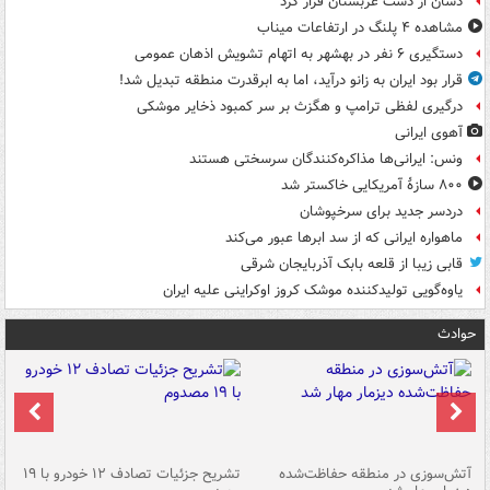
دشان از دست عربستان فرار کرد
مشاهده ۴ پلنگ در ارتفاعات میناب
دستگیری ۶ نفر در بهشهر به اتهام تشویش اذهان عمومی
قرار بود ایران به زانو درآید، اما به ابرقدرت منطقه تبدیل شد!
درگیری لفظی ترامپ و هگزث بر سر کمبود ذخایر موشکی
آهوی ایرانی
ونس: ایرانی‌ها مذاکره‌کنندگان سرسختی هستند
۸۰۰ سازۀ آمریکایی خاکستر شد
دردسر جدید برای سرخپوشان
ماهواره ایرانی که از سد ابرها عبور می‌کند
قابی زیبا از قلعه بابک آذربایجان شرقی
یاوه‌گویی تولیدکننده موشک کروز اوکراینی علیه ایران
حوادث
تصادف مرگبار در محور اهواز–شوش ۲
آتش‌سوزی در منطقه حفاظت‌شده
تشریح جزئیات تصادف ۱۲ خودرو با ۱۹
پا