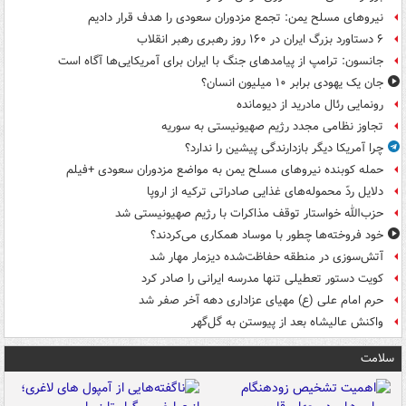
نیروهای مسلح یمن: تجمع مزدوران سعودی را هدف قرار دادیم
۶ دستاورد بزرگ ایران در ۱۶۰ روز رهبری رهبر انقلاب
جانسون: ترامپ از پیامدهای جنگ با ایران برای آمریکایی‌ها آگاه است
جان یک یهودی برابر ۱۰ میلیون انسان؟
رونمایی رئال مادرید از دیومانده
تجاوز نظامی مجدد رژیم صهیونیستی به سوریه
چرا آمریکا دیگر بازدارندگی پیشین را ندارد؟
حمله کوبنده نیروهای مسلح یمن به مواضع مزدوران سعودی +فیلم
دلایل ردّ محموله‌های غذایی صادراتی ترکیه از اروپا
حزب‌الله خواستار توقف مذاکرات با رژیم صهیونیستی شد
خود فروخته‌ها چطور با موساد همکاری می‌کردند؟
آتش‌سوزی در منطقه حفاظت‌شده دیزمار مهار شد
کویت دستور تعطیلی تنها مدرسه ایرانی را صادر کرد
حرم امام علی (ع) مهیای عزاداری دهه آخر صفر شد
واکنش عالیشاه بعد از پیوستن به گل‌گهر
سلامت