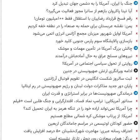
جنگ با ایران، آمریکا را به دشمن جهان تبدیل کرد
آیا تینا پاکروان بازهم از ساترا مجوز فعالیت می‌گیرد؟
رقم فسخ قرارداد رضاییان با استقلال فقط ۱۰۰میلیون تومان!
یمن: نقشه عربستان برای حمله به صنعاء را در نطفه خفه کردیم
آمریکا اوایل شهریور میزبان مجمع آژانس انرژی اتمی می‌شود
بازسازی پالایشگاه سوم پارس جنوبی کلید خورد
چالش بزرگ آمریکا در تأمین مهمات و موشک
نیروهای مسلح عراق به حال آماده‌باش درآمدند
روایتی از تحول سیاسی اجتماعی در آمریکا!
ادامه ویرانگری ارتش صهیونیستی در جنین
ثبت سالروز شکست انگلیس در تقویم فوتبال آرژانتین
پایان دور جدید مذاکرات دولت لبنان و رژیم صهیونیستی در رم ایتالیا
درماندگی صهیونیست‌ها در برابر استراتژی و قدرت ایران
سناتور آمریکایی: ترامپ نماد فساد، اقتدارگرایی و جنگ طلبی است +فیلم
چرا آمریکا نمی‌تواند اراده خود را در تنگه هرمز به ایران تحمیل کند؟
آمریکا: از پرتاب موشکی کره شمالی مطلع هستیم
حضور کودکان اوتیسمی در مراسم جاماندگان اربعین
اعتراف رسانه عبری: مهاجرت شهرک‌نشینان ۵۰ درصد افزایش یافت
برزگر: همای سعادت روی دوش تارتار نشسته است