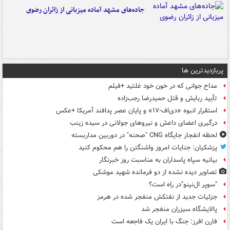
جاده‌های مشهد آماده میزبانی از زائران رضوی
پربازدیدترین ها
مداح جوانی که در خون خود غلتید +فیلم
تأیید ربایش و قتل حمیدرضا رجب‌زاده
استقرار انبوه «دی‌اف‑۱۷» و پایان عصر پدافند آمریکا +عکس
درگیری اعضای داعش و نیروهای جولانی در سیده زینب
لحظه انفجار جایگاه CNG "صحنه" در دوربین مداربسته
پزشکیان: جنایات امروز واشنگتن را هم محکوم کنید
بیانیه سپاه پاسداران به مناسبت روز خبرنگار
تصاویر دیده‌ نشده از دو فرمانده شهید موشکی
"سوپر ال‌نینو"در راه است؟
جزئیات جدید از نفتکش منفجر شده در هرمز
پالایشگاه سیزران منفجر شد
فارن افرز: جنگ با ایران یک فاجعه است