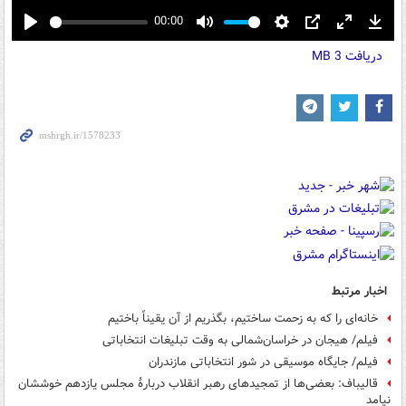
00:00
Play
Mute
Settings
PIP
Enter
Down
دریافت
3 MB
fullscreen
اخبار مرتبط
خانه‌ای را که به زحمت ساختیم، بگذریم از آن یقیناً باختیم
فیلم/ هیجان در خراسان‌شمالی به وقت تبلیغات انتخاباتی
فیلم/ جایگاه موسیقی در شور انتخاباتی مازندران
قالیباف: بعضی‌ها از تمجیدهای رهبر انقلاب دربارۀ مجلس یازدهم خوششان
نیامد