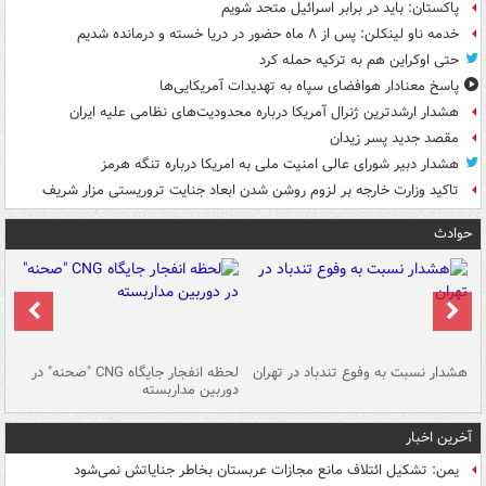
پاکستان: باید در برابر اسرائیل متحد شویم
خدمه ناو لینکلن: پس از ۸ ماه حضور در دریا خسته و درمانده‌ شدیم
حتی اوکراین هم به ترکیه حمله کرد
پاسخ معنادار هوافضای سپاه به تهدیدات آمریکایی‌ها
هشدار ارشدترین ژنرال آمریکا درباره محدودیت‌های نظامی علیه ایران
مقصد جدید پسر زیدان
هشدار دبیر شورای عالی امنیت ملی به امریکا درباره تنگه هرمز
تاکید وزارت خارجه بر لزوم روشن شدن ابعاد جنایت تروریستی مزار شریف
حوادث
ای
هشدار نسبت به وفوع تندباد در تهران
لحظه انفجار جایگاه CNG "صحنه" در
دس
دوربین مداربسته
ات
آخرین اخبار
یمن: تشکیل ائتلاف مانع مجازات عربستان بخاطر جنایاتش نمی‌شود