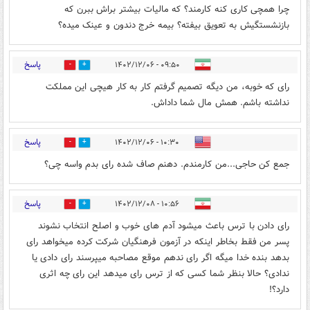
چرا همچی کاری کنه کارمند؟ که مالیات بیشتر براش ببرن که
بازنشستگیش به تعویق بیفته؟ بیمه خرج دندون و عینک میده؟
پاسخ
۰۹:۵۰ - ۱۴۰۲/۱۲/۰۶
0
3
رای که خوبه، من دیگه تصمیم گرفتم کار به کار هیچی این مملکت
نداشته باشم. همش مال شما داداش.
پاسخ
۱۰:۳۰ - ۱۴۰۲/۱۲/۰۶
0
0
جمع کن حاجی...من کارمندم. دهنم صاف شده رای بدم واسه چی؟
پاسخ
۱۰:۵۶ - ۱۴۰۲/۱۲/۰۸
0
0
رای دادن با ترس باعث میشود آدم های خوب و اصلح انتخاب نشوند
پسر من فقط بخاطر اینکه در آزمون فرهنگیان شرکت کرده میخواهد رای
بدهد بنده خدا میگه اگر رای ندهم موقع مصاحبه میپرسند رای دادی یا
ندادی؟ حالا بنظر شما کسی که از ترس رای میدهد این رای چه اثری
دارد؟!