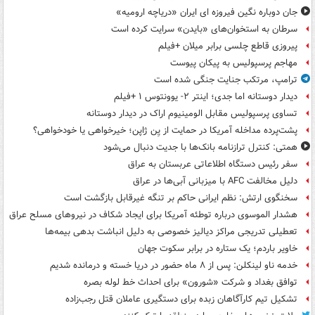
جان دوباره نگین فیروزه ای ایران «دریاچه ارومیه»
سرطان به استخوان‌های «بایدن» سرایت کرده است
پیروزی قاطع چلسی برابر میلان +فیلم
مهاجم پرسپولیس به پیکان پیوست
ترامپ، مرتکب جنایت جنگی شده است
دیدار دوستانه اما جدی؛ اینتر ۲- یوونتوس ۱ +فیلم
تساوی پرسپولیس مقابل الومینیوم اراک در دیدار دوستانه
پشت‌پرده مداخله آمریکا در حمایت از یِن ژاپن؛ خیرخواهی یا خودخواهی؟
همتی: کنترل ترازنامه بانک‌ها با جدیت دنبال می‌شود
سفر رئیس دستگاه اطلاعاتی عربستان به عراق
دلیل مخالفت AFC با میزبانی آبی‌ها در عراق
سخنگوی ارتش: نظم ایرانی حاکم بر تنگه غیرقابل بازگشت است
هشدار الموسوی درباره توطئه آمریکا برای ایجاد شکاف در نیروهای مسلح عراق
تعطیلی تدریجی مراکز دیالیز خصوصی به دلیل انباشت بدهی بیمه‌ها
خاویر باردم؛ یک ستاره در برابر سکوت جهان
خدمه ناو لینکلن: پس از ۸ ماه حضور در دریا خسته و درمانده‌ شدیم
توافق بغداد و شرکت «شورون» برای احداث خط لوله بصره
تشکیل تیم کارآگاهان زبده برای دستگیری عاملان قتل رجب‌زاده