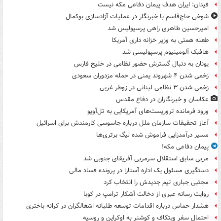
فیدان: ایران هدف پیمان دفاعی مکه نیست
شوخی حاج‌قاسم با خبرنگار در عملیات آزادسازی بوکمال
امیرحسین طاهری راهی پرسپولیس شد
طعنه همتی به وزیر خزانه داری آمریکا
هافبک آلومینیوم پرسپولیسی شد
یونان به دنبال گسترش حضور نظامی در خلیج فارس
زخمی شدن ۴ شهروند یمنی در حمله مزدوران سعودی
زخمی شدن ۳ نظامی لبنانی در زوطر غربی
عکاسان و خبرنگاران در دفاع مقدس
ورود فرمانده تروریست‌های آمریکایی به تل‌آویو
آغاز تحقیقات سازمان ملل درباره جاسوسی کارمندش برای اسرائیل
مسیر درآمدزایی فراموش شده لیگ برتری‌ها
پیمان دفاعی مکه!
مربی سابق استقلال سرمربی آفریقای جنوبی شد
دستگیری مسئول یک اداره آستارا در پرونده فساد مالی
مجتبی جباری تیم جدیدش را انتخاب کرد
روایت رسانه عبری از دخالت آشکار ترامپ در کوبا
هشدار حماس درباره اقدامات توسعه طلبانه اشغالگران در کرانه باختری
احتمال سفر ویتکاف و کوشنر به اوکراین و روسیه