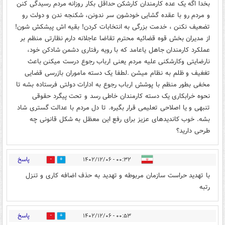
بخدا اگه یک عده کارمندان کارشکن حداقل بکار روزانه مردم رسیدگی کنن
و مردم رو با عقده گشایی خودشون سر ندونن، شکنجه ندن و دولت رو
تضعیف نکنن ، خدمت بزرگی به انتخابات کردن! بقیه اش پیشکش شون!
از مدیران بخش قوه قضائیه محترم تقاضا عاجلانه دارم نظارتی منظم بر
عملکرد کارمندان جاهل یاعامد که با رویه رفتاری دشمن شادکن خود،
نارضایتی وکارشکنی علیه مردم یعنی ارباب رجوع درست میکنن باعث
تغغیف و ظلم به نظام میشن .لطفا یک دسته ماموران بازرسی قضایی
مخفی بطور منظم با پوشش ارباب رجوع به ادارات دولتی فرستاده بشه تا
نحوه خرابکاری یک دسته کارمندان خاطی رسد و تحت پیگرد حقوقی
تنبهی و یا اصلاحی تعلیمی قرار بگیره. تا دل مردم با عدالت گستری شاد
بشه. خوب کاندیدهای عزیز برای رفع این معظل به شکل قانونی چه
طرحی دارید؟
پاسخ
۰۰:۳۲ - ۱۴۰۲/۱۲/۰۶
0
0
با تهدید حراست سازمان مربوطه و تهدید به حذف اضافه کاری و تنزل
رتبه
پاسخ
۰۰:۵۳ - ۱۴۰۲/۱۲/۰۶
0
0