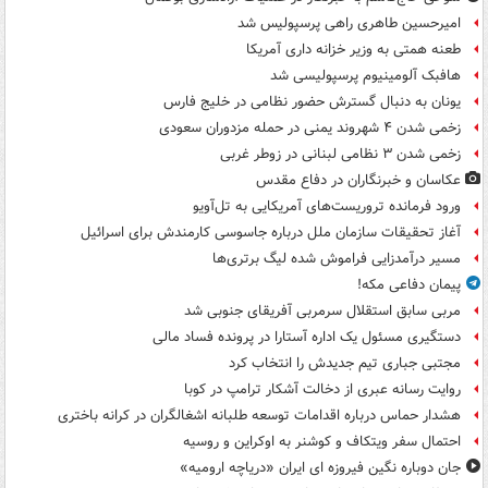
امیرحسین طاهری راهی پرسپولیس شد
طعنه همتی به وزیر خزانه داری آمریکا
هافبک آلومینیوم پرسپولیسی شد
یونان به دنبال گسترش حضور نظامی در خلیج فارس
زخمی شدن ۴ شهروند یمنی در حمله مزدوران سعودی
زخمی شدن ۳ نظامی لبنانی در زوطر غربی
عکاسان و خبرنگاران در دفاع مقدس
ورود فرمانده تروریست‌های آمریکایی به تل‌آویو
آغاز تحقیقات سازمان ملل درباره جاسوسی کارمندش برای اسرائیل
مسیر درآمدزایی فراموش شده لیگ برتری‌ها
پیمان دفاعی مکه!
مربی سابق استقلال سرمربی آفریقای جنوبی شد
دستگیری مسئول یک اداره آستارا در پرونده فساد مالی
مجتبی جباری تیم جدیدش را انتخاب کرد
روایت رسانه عبری از دخالت آشکار ترامپ در کوبا
هشدار حماس درباره اقدامات توسعه طلبانه اشغالگران در کرانه باختری
احتمال سفر ویتکاف و کوشنر به اوکراین و روسیه
جان دوباره نگین فیروزه ای ایران «دریاچه ارومیه»