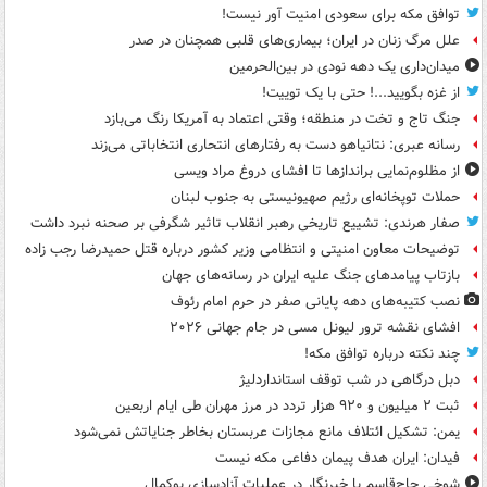
توافق مکه برای سعودی امنیت آور نیست!
علل مرگ زنان در ایران؛ بیماری‌های قلبی همچنان در صدر
میدان‌داری یک دهه نودی در بین‌الحرمین
از غزه بگویید...! حتی با یک توییت!
جنگ تاج و تخت در منطقه؛ وقتی اعتماد به آمریکا رنگ می‌بازد
رسانه عبری: نتانیاهو دست به رفتارهای انتحاری انتخاباتی می‌زند
از مظلوم‌نمایی براندازها تا افشای دروغ مراد ویسی
حملات توپخانه‌ای رژیم صهیونیستی به جنوب لبنان
صفار هرندی: تشییع تاریخی رهبر انقلاب تاثیر شگرفی بر صحنه نبرد داشت
توضیحات معاون امنیتی و انتظامی وزیر کشور درباره قتل حمیدرضا رجب زاده
بازتاب پیامدهای جنگ علیه ایران در رسانه‌های جهان
نصب کتیبه‌های دهه پایانی صفر در حرم امام رئوف
افشای نقشه ترور لیونل مسی در جام جهانی ۲۰۲۶
چند نکته درباره توافق مکه!
دبل درگاهی در شب توقف استانداردلیژ
ثبت ۲ میلیون و ۹۲۰ هزار تردد در مرز مهران طی ایام اربعین
یمن: تشکیل ائتلاف مانع مجازات عربستان بخاطر جنایاتش نمی‌شود
فیدان: ایران هدف پیمان دفاعی مکه نیست
شوخی حاج‌قاسم با خبرنگار در عملیات آزادسازی بوکمال