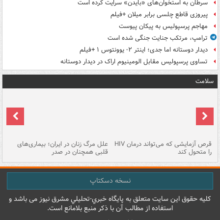
سرطان به استخوان‌های «بایدن» سرایت کرده است
پیروزی قاطع چلسی برابر میلان +فیلم
مهاجم پرسپولیس به پیکان پیوست
ترامپ، مرتکب جنایت جنگی شده است
دیدار دوستانه اما جدی؛ اینتر ۲- یوونتوس ۱ +فیلم
تساوی پرسپولیس مقابل الومینیوم اراک در دیدار دوستانه
سلامت
ر
قرص آزمایشی که می‌تواند درمان HIV
علل مرگ زنان در ایران؛ بیماری‌های
تن
را متحول کند
قلبی همچنان در صدر
طب
نسخه دسکتاپ
کليه حقوق اين سايت متعلق به پایگاه خبري-تحليلي مشرق نيوز می باشد و
استفاده از مطالب آن با ذکر منبع بلامانع است.