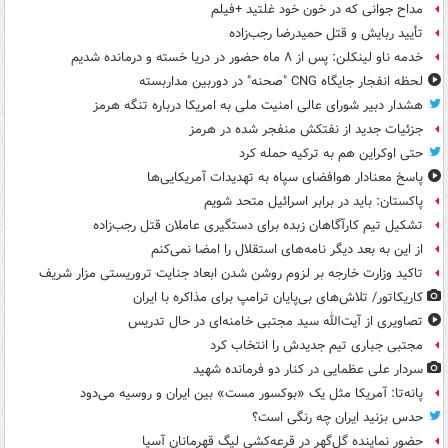
مداح جوانی که در خون خود غلتید +فیلم
تأیید ربایش و قتل حمیدرضا رجب‌زاده
خدمه ناو لینکلن: پس از ۸ ماه حضور در دریا خسته و درمانده‌ شدیم
لحظه انفجار جایگاه CNG "صحنه" در دوربین مداربسته
هشدار دبیر شورای عالی امنیت ملی به امریکا درباره تنگه هرمز
جزئیات جدید از نفتکش منفجر شده در هرمز
حتی اوکراین هم به ترکیه حمله کرد
پاسخ معنادار هوافضای سپاه به تهدیدات آمریکایی‌ها
پاکستان: باید در برابر اسرائیل متحد شویم
تشکیل تیم کارآگاهان زبده برای دستگیری عاملان قتل رجب‌زاده
از این به بعد دیگر نامه‌های استقلال را امضا نمی‌کنم
تاکید وزارت خارجه بر لزوم روشن شدن ابعاد جنایت تروریستی مزار شریف
کاریکاتور/ تلاش‌های بی‌پایان ترامپ برای مذاکره با ایران
تصاویری از آیت‌الله سید مجتبی خامنه‌ای در حال تدریس
مجتبی جباری تیم جدیدش را انتخاب کرد
سردار علی عظمایی در کنار دو فرمانده شهید
پانه‌تا: آمریکا مثل یک «بوکسور مست» بین ایران و روسیه می‌دود
حدس بزنید ایران چه رنگی است؟
حضور نماینده گل‌گهر در قرعه‌کشی لیگ قهرمانان آسیا