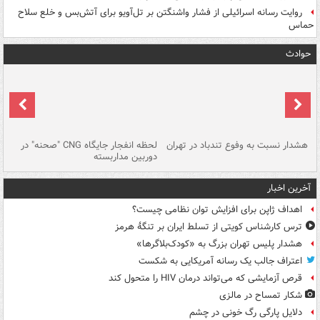
روایت رسانه اسرائیلی از فشار واشنگتن بر تل‌آویو برای آتش‌بس و خلع سلاح
حماس
حوادث
ای
هشدار نسبت به وفوع تندباد در تهران
لحظه انفجار جایگاه CNG "صحنه" در
دس
دوربین مداربسته
ات
آخرین اخبار
اهداف ژاپن برای افزایش توان نظامی چیست؟
ترس کارشناس کویتی از تسلط ایران بر تنگۀ هرمز
هشدار پلیس تهران بزرگ به «کودک‌بلاگرها»
اعتراف جالب یک رسانه آمریکایی به شکست
قرص آزمایشی که می‌تواند درمان HIV را متحول کند
شکار تمساح در مالزی
دلایل پارگی رگ خونی در چشم