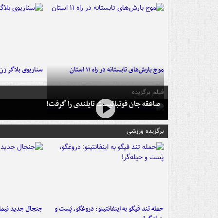
موج بارش‌های تابستانه در راه ۱۱ استان
سناریوی بلاگر ز
فیلم برگزیده
صاعقه جان فوتبالیست تایلندی را گرفت!
برگزیده ورزشی
حمله تند فیگو به اینفانتینو: دروغگو، پَست‌ و
جنجال جدید نیمار