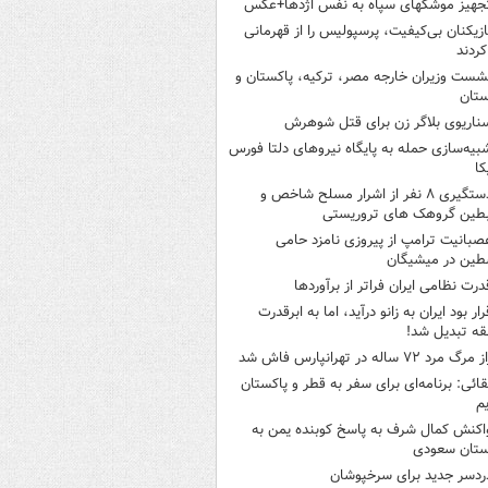
جهیز موشکهای سپاه به نفس اژدها+عکس
ازیکنان بی‌کیفیت، پرسپولیس را از قهرمانی
کردند
شست وزیران خارجه مصر، ترکیه، پاکستان و
ستان
ناریوی بلاگر زن برای قتل شوهرش
بیه‌سازی حمله به پایگاه نیروهای دلتا فورس
کا
دستگیری ۸ نفر از اشرار مسلح شاخص و
بطین گروهک های تروریستی
صبانیت ترامپ از پیروزی نامزد حامی
طین در میشیگان
درت نظامی ایران فراتر از برآوردها
رار بود ایران به زانو درآید، اما به ابرقدرت
ه تبدیل شد!
 مرگ مرد ۷۲ ساله در تهرانپارس فاش شد
قائی: برنامه‌ای برای سفر به قطر و پاکستان
یم
اکنش کمال شرف به پاسخ کوبنده یمن به
ستان سعودی
ردسر جدید برای سرخپوشان