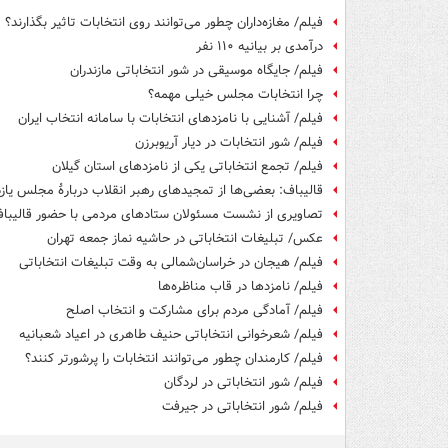
فیلم/ مغازه‌داران چطور می‌توانند روی انتخابات تاثیر بگذارند؟
درآمدی بر بیانیه ۱۱۰ نفر
فیلم/ جایگاه موسیقی در شور انتخاباتی مازندران
‏چرا انتخابات مجلس خیلی مهمه؟
فیلم/ آشنایی با نامزدهای انتخابات با سامانه انتخاب ایران
فیلم/ شور انتخابات در دیار آریوبرزن
فیلم/ تجمع انتخاباتی یکی از نامزدهای استان گیلان
قالیباف: بعضی‌ها از تمجیدهای رهبر انقلاب دربارۀ مجلس یا
تصاویری از نشست مسئولان ستادهای مردمی با حضور قالیبا
عکس/ تبلیغات انتخاباتی در حاشیه نماز جمعه تهران
فیلم/ هیجان در خراسان‌شمالی به وقت تبلیغات انتخاباتی
فیلم/ نامزدها در قاب مناظره‌ها
فیلم/ آمادگی مردم برای مشارکت و انتخاب اصلح
فیلم/ شعرخوانی انتخاباتی حنیف طاهری در اعیاد شعبانیه
فیلم/ کارمندان چطور می‌توانند انتخابات را پرشورتر کنند؟
فیلم/ شور انتخاباتی در لردگان
فیلم/ شور انتخاباتی در جیرفت