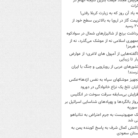
فزایش مجدد قیمت بنزین نتیجه ابهام در
رات
ه یاد آن روز که به زیارت کربلا رفتی!
یمت گاز در اروپا به بالاترین سطح خود از
سید
رداشت برنج از شالیزارهای شمال در سوادکوه
مهوری اسلامی نه از موشک می‌گذرد، نه از
 هرمز!
اگفته‌هایی از آمپول های لاغری؛ از عوارض
ار تا زیبایی
شورهای عربی از رویارویی و جنگ با ایران
رسند!
جهیز موشکهای سپاه به نفس اژدها+عکس
ایان تلخ یک نزاع خانوادگی در دورود
فزایش بی‌سابقه سرقت سوخت در انگلیس
رواز بالگردها و پهپادهای شناسایی اسرائیل بر
 سوریه
ک صهیونیست به جرم اعتراض به نتانیاهو
نی شد
اکنش کمال شرف به پاسخ کوبنده یمن به
ستان سعودی