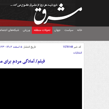
خانه
سیاست
جهان
تحولات منطقه
ورزش
شبکه‌های اجتماع
کد خبر
1578148
تاریخ انتشار:
۵ اسفند ۱۴۰۲ - ۰۹:۲۳
انتخابات
فیلم/ آمادگی مردم برای م