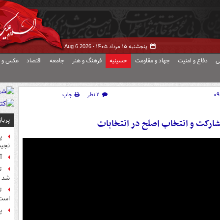
پنجشنبه ۱۵ مرداد ۱۴۰۵ -
Aug 6 2026
ی
دفاع و امنیت
جهاد و مقاومت
حسینیه
فرهنگ و هنر
جامعه
اقتصاد
عکس و ف
۲ نظر
چاپ
پربا
شارکت و انتخاب اصلح در انتخابات
پ
نجیب
آ
ت
شد
ت
است
پ