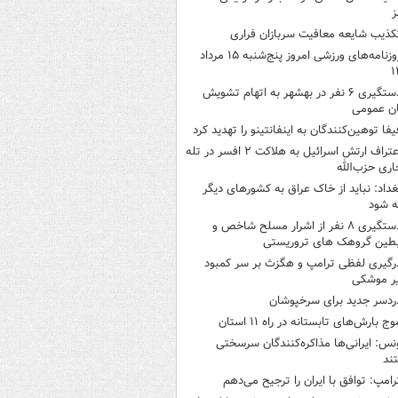
ز
کذیب شایعه معافیت سربازان فراری
روزنامه‌های ورزشی امروز پنج‌شنبه ۱۵ مرداد
۱
دستگیری ۶ نفر در بهشهر به اتهام تشویش
ن عمومی
یفا توهین‌کنندگان به اینفانتینو را تهدید کرد
اعتراف ارتش اسرائیل به هلاکت ۲ افسر در تله
اری حزب‌الله
غداد: نباید از خاک عراق به کشورهای دیگر
ه شود
دستگیری ۸ نفر از اشرار مسلح شاخص و
بطین گروهک های تروریستی
رگیری لفظی ترامپ و هگزث بر سر کمبود
ر موشکی
ردسر جدید برای سرخپوشان
وج بارش‌های تابستانه در راه ۱۱ استان
نس: ایرانی‌ها مذاکره‌کنندگان سرسختی
ند
رامپ: توافق با ایران را ترجیح می‌دهم