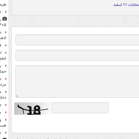
هرم
تخابات 11 اسفند
ت
۴۰۵
اذها
ف
انفج
ب
حمل
مرت
د
ذخای
د
م
و
هست
ت