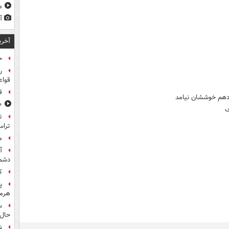
مشا
آ
آخری
خ
ر
قواع
ق
زدهم خوششان نیامد
۸۰۰ س
ف
تراس
م
آ
دشم
کا
پ
هرمز
س
حال 
ش