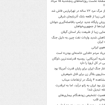
صفحه نخست روزنامه‌های پنجشنبه ۱۵ مرداد
۱
 مرگ مرد ۷۲ ساله در تهرانپارس فاش شد
ابی زیبا از قلعه بابک آذربایجان شرقی
یزش پایگاه جدید ترامپ بافاصله‌گیری جوانان
لیت‌ها از جمهوری‌خواهان
مایی زیبا از طبیعت بکر استان گیلان
اهش شدید واردات نفت چین به دلیل جنگ
 ایران
هوی ایرانی
ریاد مردم «فدایی خامنه‌ای بودن» است
شریه آمریکایی: روسیه قدرتمندترین ناوگان
ی در کل اروپا را دارد
غاز جنگ ایران برای پایان قدرت آمریکا بود
ناریوی بلاگر زن برای قتل شوهرش
هده ۴ پلنگ در ارتفاعات میناب
رار بود ایران به زانو درآید، اما به ابرقدرت
ه تبدیل شد!
همیت تشخیص زودهنگام بیماری‌های
ه‌ای قلب