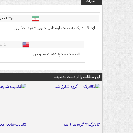
نظرات
۰۹:۳۴ - ۱۴۰۲/۱۲/۰۵
ازحالا مدارک به دست ایستادن جلوی شعبه اخذ رای
 - ۱۴۰۲/۱۲/۰۵
ااایخخخخخخخ دهنت سرویس
این مطالب را از دست ندهید....
کالابرگ ۳ گروه شارژ شد
تکذیب شایعه معا