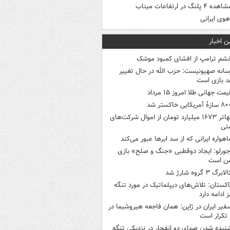
هده ۴ پلنگ در ارتفاعات میناب
هوی ایرانی
ن اخبار
شم ترامپ از افشای کمبود موشک
سانه صهیونیست: حزب الله در حال تغییر
د بازی است
یمت جهانی طلا امروز ۱۵ مرداد
ازۀ آمریکایی خاکستر شد
تهاتر ۱۶۷۳ میلیارد تومان از اموال شرکت‌های
تی
اهواره ایرانی که از سد ابرها عبور می‌کند
جورلو: ایجاد دوقطبی «جنگ و صلح‌» بازی
ن است
لابرگ ۳ گروه شارژ شد
اکستان: تلاش‌های دیپلماتیک در مورد تنگه
 ادامه دارد
فیر ایران در ژاپن: همان فاجعه هیروشیما در
تکرار است
نیده شدن صدای دو انفجار در نزدیکی تنگه