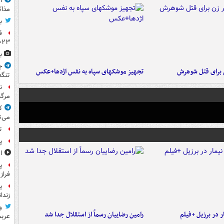
ا
مذاک
ب
ق
۲۰۲۳ ر
ب
ج
ن برای قتل شوهرش
تجهیز موشکهای سپاه به نفس اژدها+عکس
تنگه
ن
مرگب
ک
می‌ت
ت
پ
ا
پ
فراز
ی
زندا
و
 در برزیل +فیلم
رامین رضاییان رسماً از استقلال جدا شد
عرب