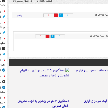
انتشار یافته: 2
در انتظار بررسی: 0
۴۰۵
راز
پاسخ
0
3
ق
ر
و اق
ن
۱۸:۰۵
0
0
ک
علیه
آ
ف
ن
هوای
آ
س
مشا
ق
منطق
ا
فیت سربازان فراری
دستگیری ۶ نفر در بهشهر به اتهام تشویش
دریچ
اذهان عمومی