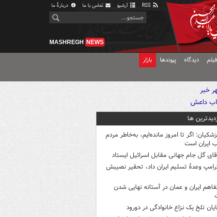
RSS
آرشیو
تماس با ما
دربارهٔ ما
MASHREGH
NEWS
یلم
دیدگاه
پیوندها
بازار
زدیدترین ها
زشکیان: اگر تا امروز مانده‌ایم، به‌خاطر مردم
 ایران است
قای گل جام جهانی مقابل اسرائیل ایستاد
رامپ وعدۀ تسلیم ایران داد، تحقیر نصیبش
فاهم ایران و عمان در آستانه نهایی شدن
ایان تلخ یک نزاع خانوادگی در دورود