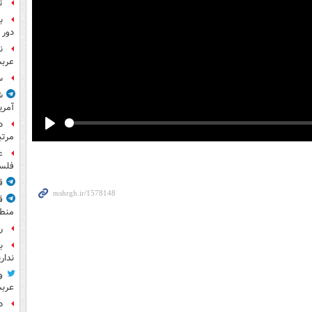
ت
ب
دور 
ن
عرب
س
ش
آمری
Play
مرت
ع
فلس
ق
ق
منطق
راز
ب
ندار
و
عرب
د