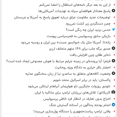
از این به بعد دیگر نامه‌های استقلال را امضا نمی‌کنم
پاسخ معنادار هوافضای سپاه به تهدیدات آمریکایی‌ها
توضیحات جدید مقاومت عراق درباره تعویق پاسخ به آمریکا و عربستان
چمن دستگردی زیر کشت نمی‌رود
حدس بزنید ایران چه رنگی است؟
بازیکن سابق پرسپولیس به فجرسپاسی پیوست
پانه‌تا: آمریکا مثل یک «بوکسور مست» بین ایران و روسیه می‌دود
صدور برگه جلب برای ۱۴۸ متهم متخلف ارزی
ذخایر طلای چین افزایش یافت
فیلم/ آیا پرونده‌ای در زمینه جرایم مرتبط با هوش مصنوعی ایجاد شده است؟
احضار باقر خرازی به دادگاه ویژه روحانیت
وضعیت کافه‌های متعلق به ساعدی نیا از زبان سخنگوی عدلیه
پاکستان: باید در برابر اسرائیل متحد شویم
تئودور روزولت جایگزین ناو هواپیمابر آبراهام لینکلن می‌شود
کاریکاتور/ تلاش‌های بی‌پایان ترامپ برای مذاکره با ایران
اخراج بدون تعارف در انتظار فرد خاطی پرسپولیس
اتمام بودجه پنتاگون در آستانه گسترش جنگ
وقتی ترامپ ریاست‌جمهوری را دستگاه پول‌سازی می‌بیند!