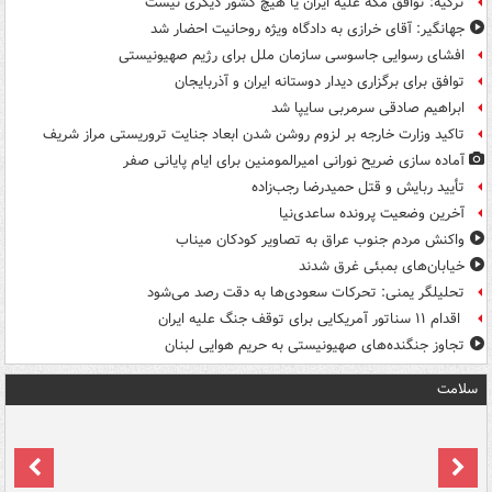
ترکیه: توافق مکه علیه ایران یا هیچ کشور دیگری نیست
جهانگیر: آقای خرازی به دادگاه ویژه روحانیت احضار شد
افشای رسوایی جاسوسی سازمان ملل برای رژیم صهیونیستی
توافق برای برگزاری دیدار دوستانه ایران و آذربایجان
ابراهیم صادقی سرمربی سایپا شد
تاکید وزارت خارجه بر لزوم روشن شدن ابعاد جنایت تروریستی مراز شریف
آماده سازی ضریح نورانی امیرالمومنین برای ایام پایانی صفر
تأیید ربایش و قتل حمیدرضا رجب‌زاده
آخرین وضعیت پرونده ساعدی‌نیا
واکنش مردم جنوب عراق به تصاویر کودکان میناب
خیابان‌های بمبئی غرق شدند
تحلیلگر یمنی: تحرکات سعودی‌ها به دقت رصد می‌شود
اقدام ۱۱ سناتور آمریکایی برای توقف جنگ علیه ایران
تجاوز جنگنده‌های صهیونیستی به حریم هوایی لبنان
سلامت