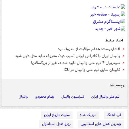
اخبار مرتبط
افشاردوست: هدفم مراقبت از معروف بود
والیبال ایران با کادرفنی ایرانی آسیب دید/ معروف نباید مثل دایی شود
سرمربیان ۴ تیم ملی والیبال تایید شدند، غیر از بزرگسالان!
کاپیتان سابق تیم ملی والیبال در ICU
برچسب‌ها
تیم ملی والیبال ایران
فدراسیون والیبال
بهنام محمودی
والیبال
آپ آهنگ
موزیک شاه
سایت تاریخ ایران
بهترین هتل های استانبول
رزرو هتل استانبول