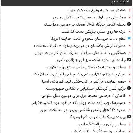
آخرین اخبار
هشدار نسبت به وفوع تندباد در تهران
خوشبینی بارسلونا به عملی شدن انتقال رودری
لحظه انفجار جایگاه CNG صحنه در دوربین مداربسته
ترک ها روی ستاره بلژیکی دست گذاشتند
قطع دست عربستان سعودیِ تحت حمایت آمریکا
عملیات ارتش پاکستان در خیبرپختونخوا؛ ۸ نفر کشته شدند
دستگیری باند جاعلان حرفه‌ای مدارک اتباع خارجی در تهران
جاده‌های مشهد آماده میزبانی از زائران رضوی
حمله روسیه به یک کشتی حامل سلاح برای اوکراین
هیلاری کلینتون: ترامپ نمی‌داند چطور با ایرانی‌ها مذاکره کند
حضور نماینده گل‌گهر در قرعه‌کشی لیگ قهرمانان آسیا
درگیر شدن گردشگر اسپانیایی با نظامی صهیونیست
کاهش ۳ درصدی مصرف برق برای دومین سال متوالی
حمیدرضا رجب زاده مداح جوانی که در خود خود غلطید +فیلم
صعود ۱۱۲ هزار واحدی شاخص بورس در معاملات امروز
پرونده یونیک فایننس به کجا رسید؟
حمله پهپادی به پالایشگاه لیبی
هدایای روز خبرنگار ۱۴۰۵ اعلام شد