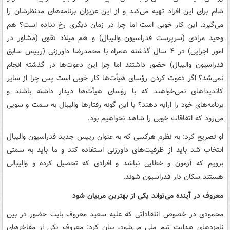
شام برای این افراد تهیه می‌کند و از این عزیزان برنامه‌های مدنظرشان را
می‌گیرد. این کار خوبی است اما چرا در زمان دیگری رخ نداده است؟ هم
وحید مرادی (سرپرست فدراسیون والیبال) و هم میلاد تقوی (مشاور در
امور اجرایی) در ۴ سال گذشته همراه با محمدرضا داورزنی (رییس سابق
فدراسیون والیبال) حضور داشتند اما چرا این دعوت‌ها در گذشته انجام
نمی‌شد؟ اگر دعوت کردن رؤسای هیأت‌ها کار خوبی است پس چرا از سایر
کاندیداهای نمی‌خواهند که با رؤسای هیأت‌ها دیدار داشته باشند و
برنامه‌های خود را ارایه دهند؟ با این گونه رفتارها والیبال به سمت و سویی
می‌رود که اتفاقات خوبی را شاهد نخواهیم بود.
او تصریح کرد: به نظرم هرکسی که به عنوان رییس جدید فدراسیون والیبال
انتخاب شد باید از ظرفیت‌های داورزنی استفاده کند و ما باید به سمتی
برویم که آزمون و خطایی نباشد و افرادی که تحصیل کرده و والیبالی
هستند سکان دار فدراسیون شوند.
معروف در آینده می‌تواند یکی از بهترین مربیان شود
محمودی در خصوص انتقاداتی که علیه سعید معروف بابت حضور در بین
نامزدهای هدایت تیم ملی می‌شود، بیان کرد: معروف یکی از مفاخرهای