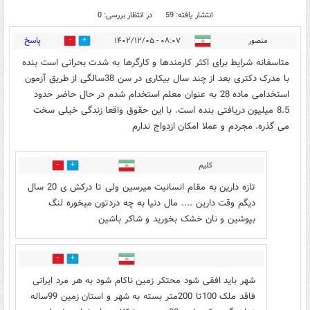
انتشار یافته: 59
در انتظار بررسی: 0
پاسخ
منصور
۰۸:۰۷ - ۱۴۰۲/۱۲/۰۵
0
48
متاسفانه شرایط برای اکثر کارمندها و کارگرها به شدت بحرانی است بنده
با مدرک دکتری بعد از چند سال بیکاری در سن 38سالگی از طریق آزمون
استخدامی ماده 28 به عنوان معلم استخدام شدم در حال حاضر حدود
8.5 میلیون دریافتی بنده است. با این حقوق واقعا زندگی خیلی سخت
می گذره. مجردم و عملا امکان ازدواج ندارم
کلیم
8
39
تازه دارین به مقام انسانیت میرسین ولی تا درکش ی 20 سال
دیگم وقت دارین .... مال دنیا به چه دردتون میخوره لنگ
بپوشین و نان خشک بخورید و شاکر باشین
3
13
شهر باید افقی شود محتکر زمین ناکام شود به هر مرد ایرانی
فاقد ملک 100تا 200متر بسته به شهر و استان زمین 99ساله