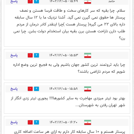
پاسخ
حامد
۱۵:۴۹ - ۱۴۰۲/۱۲/۰۵
1
1
سلام. چرا بقیه که سر کارهای سخت و طاقت فرسا هستن و نصف
پرستار ها حقوق نمی گیرن نمی گید. آشنا نزدیک ما با ۱۲ سال سابقه
داره بالای ۲۲ می گیره( پرستار هست )چرا اینقدر کادر درمان از مردم
طلب دارن ناراحت هستن برن بقیه بیان استخدام دولت بشن. چرا نمی
رن؟
پاسخ
۱۵:۵۳ - ۱۴۰۲/۱۲/۰۵
0
3
چرا باید ثروتمند ترین کشور جهان باشیم ولی به فجیع ترین وضع اداره
شویم که مردم ناراضی باشند؟
پاسخ
۱۵:۵۸ - ۱۴۰۲/۱۲/۰۵
0
1
بهتر بود تیتر میزدی مهاجرت به سایر کشورها!!! یجوری تیتر زدی انگار از
شهر تهران رفتن به شهرستان...
پاسخ
۱۶:۲۰ - ۱۴۰۲/۱۲/۰۵
1
3
پرستار هستم و ۱۰ سال سابقه کار دارم به ازای هر ساعت اضافه کاری