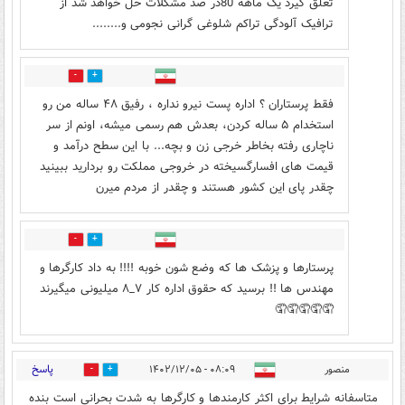
تعلق گیرد یک ماهه 80در صد مشکلات حل خواهد شد از
ترافیک آلودگی تراکم شلوغی گرانی نجومی و........
3
18
فقط پرستاران ؟ اداره پست نیرو نداره ، رفیق ۴۸ ساله من رو
استخدام ۵ ساله کردن، بعدش هم رسمی میشه، اونم از سر
ناچاری رفته بخاطر خرجی زن و بچه... با این سطح درآمد و
قیمت های افسارگسیخته در خروجی مملکت رو بردارید ببینید
چقدر پای این کشور هستند و چقدر از مردم میرن
8
21
پرستارها و پزشک ها که وضع شون خوبه !!!! به داد کارگرها و
مهندس ها !! برسید که حقوق اداره کار ۷_۸ میلیونی میگیرند
🤦🤦🤦🤦🤦
پاسخ
منصور
۰۸:۰۹ - ۱۴۰۲/۱۲/۰۵
2
21
متاسفانه شرایط برای اکثر کارمندها و کارگرها به شدت بحرانی است بنده