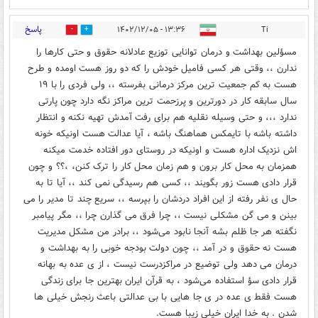
پاسخ
۱۳:۳۶ - ۱۴۰۲/۱۲/۰۵
Ti
0
4
مسؤلین بهداشت و درمان توانایی توزیع عادلانه حقوق و حتی کارها را
ندارن ،، وقتی هر کسی فامیل خودش را که دو روز هست اومده و طرح
هست به کم جمعیت ترین مرکز درمانی بفرسته ،، ولی فردی را با ۱۹
سال سابقه کار در دورترین و پرزحمت ترین مراکز نگه دارد چون پارتی
ندارد ،،، و حتی وسیله نقلیه هم برای رفت آمدش تهیه نکنه و انتظار
داشته باشه با تایمکس هماهنگ باشه ، آیا عدالت هست اونیکه خونه
اش نزدیک اداره هست و اونیکه در روستای دور افتاده خدمت میکنه
همزمان به محل کار برون و هم زمان محل کار را ترک کنن، ،؟؟ و چون
قرار دادی هست زور بگویند ،، کسی هم رسیدگی نمی کند ،، آیا تا به
حال ی نفر رفته از این افراد دردشان را بپرسه ،، سریع چند تا مدیر را می
بینن و می گن مشکلی نیست ،، چرا فرق می گذارن چرا ،، مگر پیامبر
نگفته هر جا ظلم بشه آنجا نابود می‌شود ،، برادر من مشکل مدیریت
هست نه حقوق و در آمد ،، چون دولت بودجه خوبی را به بهداشت و
درمان می دهد ولی توضیع در مراکزدرست نیست ، از ی عده به بهانه
قرار دادی سؤ استفاده می‌شود ، به قرآن ایران بهترین جا برای زندگی
هست فقط ی عده در ی جا هایی با بی عدالتی باعث رنجش خیلی ها
شدن . به خدا ایران خیلی زیبا هست.