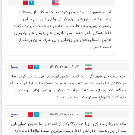
2
13
آخه بیشعور در مورد درمان داره صحبت میکنه. از روستاها
بلند میشند میان شهر برای درمان وقتی شهر هم با این
وضعیت روبرو باشه فاتحه جامعه خونده هست. ببینید دکترها
فقط همگی تاجر شدند. من مادرم و هم پدرم و هم برادرم رو
همین امسال بخاطر بی وجدانی و بی شرف بدون پزشک از
دست دادم
پاسخ
۰۹:۰۳ - ۱۴۰۲/۱۲/۰۵
6
2
عدو سبب خیر شود اگر ... یا تبدیل شدن تهدید به فرصت این گرانی ها
در کلانشهرها داره باعث میشه مردم به وجود نعمت ها و ظرفیتها و حذف
دیدگاه لاکچری بازی میشه و مهاجرت معکوس و تمرکززدایی رو بدنبال
داره که البته رافع مسئولیت مسئولان نیست
پاسخ
۰۹:۲۰ - ۱۴۰۲/۱۲/۰۵
7
15
مگه شرایط واسه کی مهیا هست؟؟ یکی از آشناهای ما خلبان هواپیمایی
مسافر بری هست حقوقش فقط بیست میلیون تومنه واقعا خنده داره