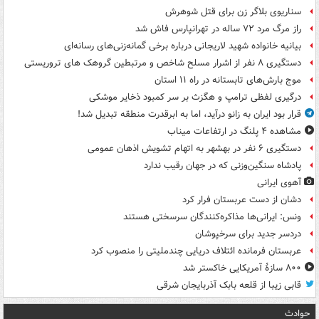
سناریوی بلاگر زن برای قتل شوهرش
راز مرگ مرد ۷۲ ساله در تهرانپارس فاش شد
بیانیه خانواده شهید لاریجانی درباره برخی گمانه‌زنی‌های رسانه‌ای
دستگیری ۸ نفر از اشرار مسلح شاخص و مرتبطین گروهک های تروریستی
موج بارش‌های تابستانه در راه ۱۱ استان
درگیری لفظی ترامپ و هگزث بر سر کمبود ذخایر موشکی
قرار بود ایران به زانو درآید، اما به ابرقدرت منطقه تبدیل شد!
مشاهده ۴ پلنگ در ارتفاعات میناب
دستگیری ۶ نفر در بهشهر به اتهام تشویش اذهان عمومی
پادشاه سنگین‌وزنی که در جهان رقیب ندارد
آهوی ایرانی
دشان از دست عربستان فرار کرد
ونس: ایرانی‌ها مذاکره‌کنندگان سرسختی هستند
دردسر جدید برای سرخپوشان
عربستان فرمانده ائتلاف دریایی چندملیتی را منصوب کرد
۸۰۰ سازۀ آمریکایی خاکستر شد
قابی زیبا از قلعه بابک آذربایجان شرقی
حوادث