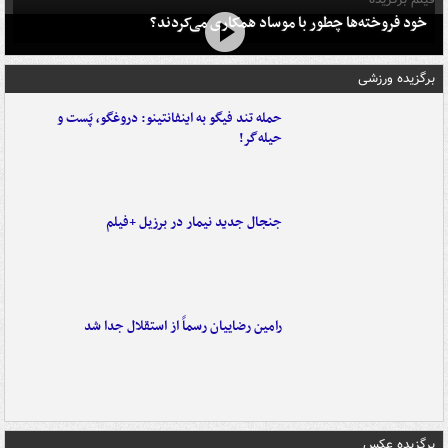
خود فروخته‌ها چطور با موساد همکاری می‌کردند؟
برگزیده ورزشی
حمله تند فیگو به اینفانتینو: دروغگو، پَست‌ و
حیله‌گر!
جنجال جدید نیمار در برزیل +فیلم
رامین رضاییان رسماً از استقلال جدا شد
برگزیده عکس