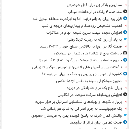
سناریوی بلاگر زن برای قتل شوهرش
مشاهده ۴ پلنگ در ارتفاعات میناب
قرار بود ایران به زانو درآید، اما به ابرقدرت منطقه تبدیل شد!
اهمیت تشخیص زودهنگام بیماری‌های دریچه‌ای قلب
افزایش مجدد قیمت بنزین نتیجه ابهام در مذاکرات
به یاد آن روز که به زیارت کربلا رفتی!
قیمت گاز در اروپا به بالاترین سطح خود از ۲۰۲۳ رسید
برداشت برنج از شالیزارهای شمال در سوادکوه
جمهوری اسلامی نه از موشک می‌گذرد، نه از تنگه هرمز!
ناگفته‌هایی از آمپول های لاغری؛ از عوارض مرگبار تا زیبایی
کشورهای عربی از رویارویی و جنگ با ایران می‌ترسند!
تجهیز موشکهای سپاه به نفس اژدها+عکس
پایان تلخ یک نزاع خانوادگی در دورود
افزایش بی‌سابقه سرقت سوخت در انگلیس
پرواز بالگردها و پهپادهای شناسایی اسرائیل بر فراز سوریه
یک صهیونیست به جرم اعتراض به نتانیاهو زندانی شد
واکنش کمال شرف به پاسخ کوبنده یمن به عربستان سعودی
قدرت نظامی ایران فراتر از برآوردها