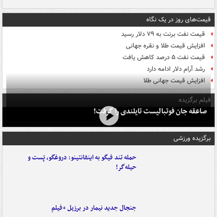
قیمت‌های روز در یک نگاه
قیمت نفت برنت به ۷۹ دلار رسید
افزایش قیمت طلا و نقره جهانی
قیمت نفت ۵ درصد کاهش یافت
رشد آرام دلار ادامه دارد
افزایش قیمت جهانی طلا
فیلم برگزیده
صاعقه جان فوتبالیست تایلندی را گرفت!
برگزیده ورزشی
حمله تند فیگو به اینفانتینو: دروغگو، پَست‌ و
حیله‌گر!
جنجال جدید نیمار در برزیل +فیلم