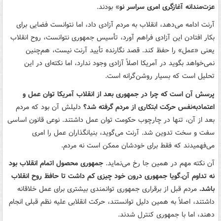
عزت‌مندانه آغازگری امری سراسر نو
» بودند.
آرنت ادامه می‌دهد، انقلاب به مردم آزادی داد، اما نتوانست فضایی برای
بکار افتادن این آزادی فراهم آورد، تأسیس جمهوری نتوانست، روح انقلاب
یعنی «عمل» را حفظ کند. قصد نگارنده تأیید آرنت نیست، هم‌چنین
نمی‌خواهد بگوید در آمریکا اصلاً آزادی وجود ندارد، اما نکته‌ای در این
تحلیل است که بسیار روشن‌گرانه است.
پرسش آن است که چرا در جمهوری بعد از انقلاب آمریکا توان عمل و
اعتمادبه‌نفس حرکت ابتکاری از مردم گرفته شد؟
دلیلش آن بود که مردم
بعد از آن، تنها در چارچوب حکومت توان عمل داشتند. نوعی قانون اساسی
سفت و سخت تدوین شد. آرنت می‌گوید، بنیانگذاران عمل را امری
می‌فهمیدند که فقط برای خودشان ممکن است نه مردم.
آن نکته مهم در همین جا رخ می‌نماید.
جمهوری محصول اتمام انقلاب بود
نه تداوم آن.گویا جمهوری درون خود چیزی کم داشت تا حافظ روح انقلاب
باشد.
مردم قبل از برقراری جمهوری‌ توانمندی بیشتری برای عمل خلاقانه
داشتند، اصلاً به همین دلیل توانستند، حرکت انقلابی علیه نظم قبلی انجام
دهند،‌ اما با جمهوری کنترل شدند.