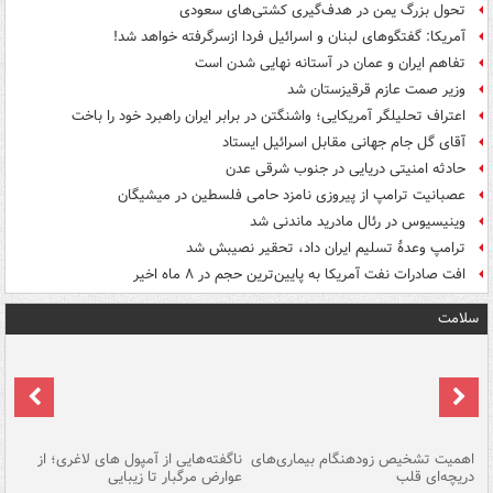
تحول بزرگ یمن در هدف‌گیری کشتی‌های سعودی
آمریکا: گفتگوهای لبنان و اسرائیل فردا ازسرگرفته خواهد شد!
تفاهم ایران و عمان در آستانه نهایی شدن است
وزیر صمت عازم قرقیزستان شد
اعتراف تحلیلگر آمریکایی؛ واشنگتن در برابر ایران راهبرد خود را باخت
آقای گل جام جهانی مقابل اسرائیل ایستاد
حادثه امنیتی دریایی در جنوب شرقی عدن
عصبانیت ترامپ از پیروزی نامزد حامی فلسطین در میشیگان
وینیسیوس در رئال مادرید ماندنی شد
ترامپ وعدۀ تسلیم ایران داد، تحقیر نصیبش شد
افت صادرات نفت آمریکا به پایین‌ترین حجم در ۸ ماه اخیر
سلامت
اهمیت تشخیص زودهنگام بیماری‌های
ناگفته‌هایی از آمپول های لاغری؛ از
دریچه‌ای قلب
عوارض مرگبار تا زیبایی
تا