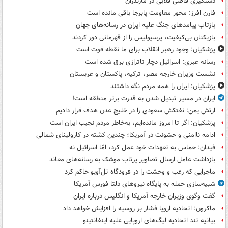
دستگیری قاضی قلابی در مازندران
فارن افرز: محور مقاومت پابرجا باقی مانده است
بازتاب پیامدهای جنگ علیه ایران در رسانه‌های جهان
بازیکنان بی‌کیفیت، پرسپولیس را از قهرمانی دور کردند
پزشکیان: وجود رهبر انقلاب برای ما نقطه قوت است
رسانه عبری: اسرائیل دچار ناترازی برق شده است
نشست وزیران خارجه مصر، ترکیه، پاکستان و عربستان
پزشکیان: ایران را همه مردم نگه داشتند
ایران در مسیر تبدیل شدن به قدرت برتر منطقه است!
ارتش یمن: نفتکش سعودی را در خلیج عدن هدف قرار دادیم
پزشکیان: اگر تا امروز مانده‌ایم، به‌خاطر مردم نجیب ایران است
ادامه ناامنی و خشونت در آمریکا؛ چندین کشته در کارولینای شمالی
فیدان: حماس به تعهدات خود عمل کرد، امّا اسرائیل نه
بازداشت عامل ارسال تصاویر پرتاب موشک به رسانه‌های معاند
ماجرایی که رعب و وحشت را در فرودگاه تل‌آویو حاکم کرد
شبیه‌سازی حمله به پایگاه نیروهای دلتا فورس آمریکا
گفت وگوی وزیران خارجه آمریکا و انگلیس درباره ایران
ماکرون: اتحادیه اروپا فشار بر روسیه را افزایش خواهد داد
بیانیه تند اتحادیه لیگ‌های اروپایی علیه اینفانتینو