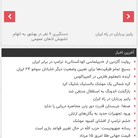
ن
پاییز پرباران در راه ایران
دستگیری ۶ نفر در بهشهر به اتهام
تشویش اذهان عمومی
اس
آخرین اخبار
روایت گاردین از «دیپلماسی کودکستانی» ترامپ در برابر ایران
بسیج تمام ظرفیت‌ها برای تعیین وضعیت دیگر خلبانان سوخو ۲۴ ایران
آینده نامعلوم طارمی در المپیاکوس
کره شمالی یک موشک بالستیک شلیک کرد
بازگشت اندونگ به استقلال منتفی شد
پاییز پرباران در راه ایران
صنعا: عربستان قدرت دور زدن محاصره دریایی را ندارد
ورود تجهیزات جدید به یگان‌های ارتش
خشم ترامپ از افشای کمبود موشک
رسانه صهیونیست: حزب الله در حال تغییر قواعد بازی است
قیمت جهانی طلا امروز ۱۵ مرداد