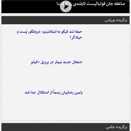
صاعقه جان فوتبالیست تایلندی را گرفت!
برگزیده ورزشی
حمله تند فیگو به اینفانتینو: دروغگو، پَست‌ و
حیله‌گر!
جنجال جدید نیمار در برزیل +فیلم
رامین رضاییان رسماً از استقلال جدا شد
برگزیده عکس