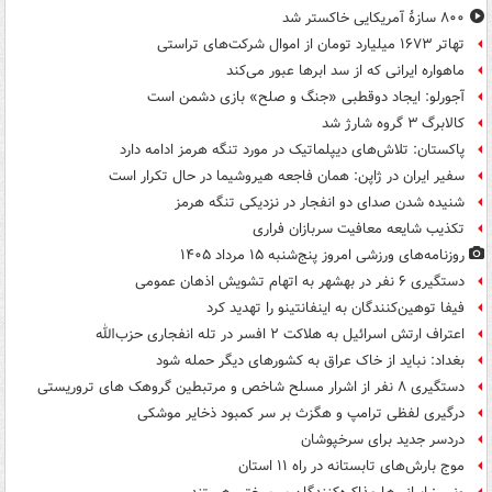
۸۰۰ سازۀ آمریکایی خاکستر شد
تهاتر ۱۶۷۳ میلیارد تومان از اموال شرکت‌های تراستی
ماهواره ایرانی که از سد ابرها عبور می‌کند
آجورلو: ایجاد دوقطبی «جنگ و صلح‌» بازی دشمن است
کالابرگ ۳ گروه شارژ شد
پاکستان: تلاش‌های دیپلماتیک در مورد تنگه هرمز ادامه دارد
سفیر ایران در ژاپن: همان فاجعه هیروشیما در حال تکرار است
شنیده شدن صدای دو انفجار در نزدیکی تنگه هرمز
تکذیب شایعه معافیت سربازان فراری
روزنامه‌های ورزشی امروز پنج‌شنبه ۱۵ مرداد ۱۴۰۵
دستگیری ۶ نفر در بهشهر به اتهام تشویش اذهان عمومی
فیفا توهین‌کنندگان به اینفانتینو را تهدید کرد
اعتراف ارتش اسرائیل به هلاکت ۲ افسر در تله انفجاری حزب‌الله
بغداد: نباید از خاک عراق به کشورهای دیگر حمله شود
دستگیری ۸ نفر از اشرار مسلح شاخص و مرتبطین گروهک های تروریستی
درگیری لفظی ترامپ و هگزث بر سر کمبود ذخایر موشکی
دردسر جدید برای سرخپوشان
موج بارش‌های تابستانه در راه ۱۱ استان