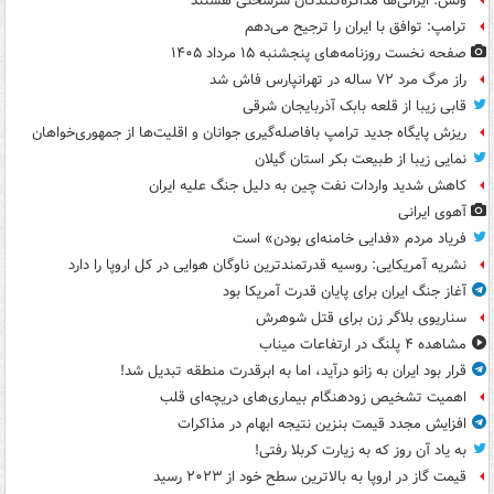
ونس: ایرانی‌ها مذاکره‌کنندگان سرسختی هستند
ترامپ: توافق با ایران را ترجیح می‌دهم
صفحه نخست روزنامه‌های پنجشنبه ۱۵ مرداد ۱۴۰۵
راز مرگ مرد ۷۲ ساله در تهرانپارس فاش شد
قابی زیبا از قلعه بابک آذربایجان شرقی
ریزش پایگاه جدید ترامپ بافاصله‌گیری جوانان و اقلیت‌ها از جمهوری‌خواهان
نمایی زیبا از طبیعت بکر استان گیلان
کاهش شدید واردات نفت چین به دلیل جنگ علیه ایران
آهوی ایرانی
فریاد مردم «فدایی خامنه‌ای بودن» است
نشریه آمریکایی: روسیه قدرتمندترین ناوگان هوایی در کل اروپا را دارد
آغاز جنگ ایران برای پایان قدرت آمریکا بود
سناریوی بلاگر زن برای قتل شوهرش
مشاهده ۴ پلنگ در ارتفاعات میناب
قرار بود ایران به زانو درآید، اما به ابرقدرت منطقه تبدیل شد!
اهمیت تشخیص زودهنگام بیماری‌های دریچه‌ای قلب
افزایش مجدد قیمت بنزین نتیجه ابهام در مذاکرات
به یاد آن روز که به زیارت کربلا رفتی!
قیمت گاز در اروپا به بالاترین سطح خود از ۲۰۲۳ رسید