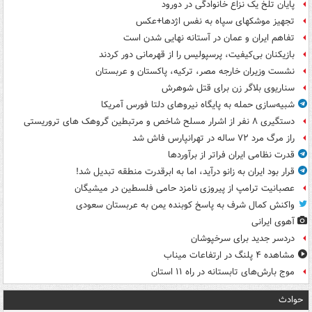
پایان تلخ یک نزاع خانوادگی در دورود
تجهیز موشکهای سپاه به نفس اژدها+عکس
تفاهم ایران و عمان در آستانه نهایی شدن است
بازیکنان بی‌کیفیت، پرسپولیس را از قهرمانی دور کردند
نشست وزیران خارجه مصر، ترکیه، پاکستان و عربستان
سناریوی بلاگر زن برای قتل شوهرش
شبیه‌سازی حمله به پایگاه نیروهای دلتا فورس آمریکا
دستگیری ۸ نفر از اشرار مسلح شاخص و مرتبطین گروهک های تروریستی
راز مرگ مرد ۷۲ ساله در تهرانپارس فاش شد
قدرت نظامی ایران فراتر از برآوردها
قرار بود ایران به زانو درآید، اما به ابرقدرت منطقه تبدیل شد!
عصبانیت ترامپ از پیروزی نامزد حامی فلسطین در میشیگان
واکنش کمال شرف به پاسخ کوبنده یمن به عربستان سعودی
آهوی ایرانی
دردسر جدید برای سرخپوشان
مشاهده ۴ پلنگ در ارتفاعات میناب
موج بارش‌های تابستانه در راه ۱۱ استان
حوادث