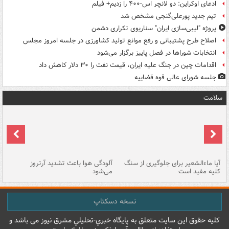
ادعای اوکراین: دو لانچر اس-۴۰۰ را زدیم+ فیلم
تیم جدید پورعلی‌گنجی مشخص شد
پروژه "لیبی‌سازی ایران" سناریوی تکراری دشمن
اصلاح طرح پشتیبانی و رفع موانع تولید کشاورزی در جلسه امروز مجلس
انتخابات شوراها در فصل پاییز برگزار می‌شود
اقدامات چین در جنگ علیه ایران، قیمت نفت را ۳۰ دلار کاهش داد
جلسه شورای عالی قوه قضاییه
سلامت
آیا ماءالشعیر برای جلوگیری از سنگ
آلودگی هوا باعث تشدید آرتروز
حذ
کلیه مفید است
می‌شود
کل
نسخه دسکتاپ
کليه حقوق اين سايت متعلق به پایگاه خبري-تحليلي مشرق نيوز می باشد و