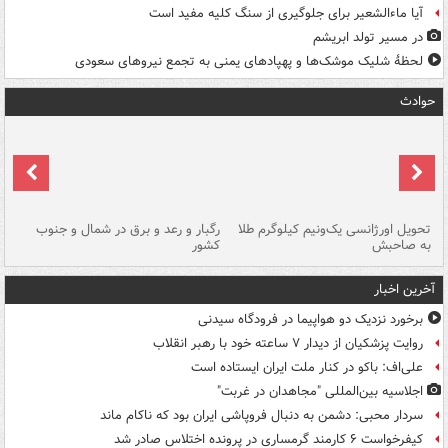
آیا ماءالشعیر برای جلوگیری از سنگ کلیه مفید است
در مسیر تولد ابریشم
لحظۀ شلیک موشک‌ها و پهپادهای یمنی به تجمع نیروهای سعودی
حوادث
ی
تحویل اورژانسی یک‌ونیم کیلوگرم طلا
رگبار و رعد و برق در شمال و جنوب
با
به صاحبش
کشور
اه
آخرین اخبار
برخورد نزدیک دو هواپیما در فرودگاه سیدنی
روایت پزشکیان از دیدار ۷ ساعته خود با رهبر انقلاب
علی‌اف: باکو در کنار ملت ایران ایستاده است
اجلاسیه بین‌المللی "مجاهدان در غربت"
سردار محبی: دشمن به دنبال فروپاشی ایران بود که ناکام ماند
کیفرخواست ۶ کارمند گرمساری در پرونده اختلاس صادر شد