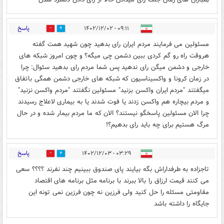
پاسخ
۰۹:۱۱ - ۱۴۰۲/۱۲/۰۲
1
0
مسئولین می فرمایند مردم ایران رای بدهید چون شهید همت گفته
هروقت راه رو گم کردی ببین دشمن چی میگه؟ و چون امروز شبکه های
خارجی و دشمن میگن رای ندهید پس شما مردم رای بدهید سئوال: چرا
در زمان کرونا و واکسیناسیون که شبکه های خارجی دشمن همگی باتفاق
میگفتند "مردم ایران واکسن بزنید" مسئولین نگفتند "مردم واکسن نزنید"
و مردم بیچاره هم واکسن زدند یا فوت شدند یا به بیماری لاعلاج رسیدند
چرا الان مسئولین پاسخگو نیستند؟ الان که ما مردم بیمار شده و در حال
مرگ هستیم برای چه باید رای بدهیم؟!
پاسخ
۰۳:۲۹ - ۱۴۰۲/۱۲/۰۳
0
0
تاجزاده به طرفداراش بگه بیایند پای صندوق ببینیم چند نفرند ؟؟؟؟ سعی
می کنند قیمت ارزاق را بالا ببرند با برنامه مثل برنامه های اقتصاد
مقاومتی مسئله را حل کنید ولی فرزین نه چون فرزین نمی تونه این
جایگاه را داشته باشد