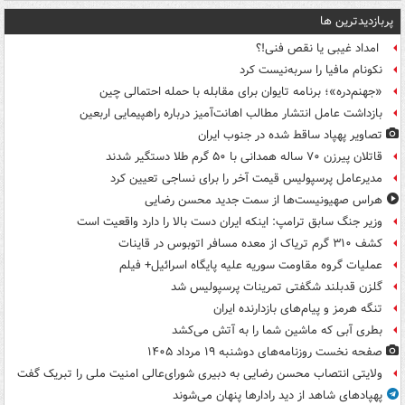
پربازدیدترین ها
امداد غیبی یا نقص فنی!؟
نکونام مافیا را سربه‌نیست کرد
«جهنم‌دره»؛ برنامه تایوان برای مقابله با حمله احتمالی چین
بازداشت عامل انتشار مطالب اهانت‌آمیز درباره راهپیمایی اربعین
تصاویر پهپاد ساقط شده در جنوب ایران
قاتلان پیرزن ۷۰ ساله همدانی با ۵۰ گرم طلا دستگیر شدند
مدیرعامل پرسپولیس قیمت آخر را برای نساجی تعیین کرد
هراس صهیونیست‌ها از سمت جدید محسن رضایی
وزیر جنگ سابق ترامپ: اینکه ایران دست بالا را دارد واقعیت است
کشف ۳۱۰ گرم تریاک از معده مسافر اتوبوس در قاینات
عملیات گروه مقاومت سوریه علیه پایگاه اسرائیل+ فیلم
گلزن قدبلند شگفتی تمرینات پرسپولیس شد
تنگه هرمز و پیام‌های بازدارنده ایران
بطری آبی که ماشین شما را به آتش می‌کشد
صفحه نخست روزنامه‌های دوشنبه ۱۹ مرداد ۱۴۰۵
ولایتی انتصاب محسن رضایی به دبیری شورای‌عالی امنیت ملی را تبریک گفت
پهپادهای شاهد از دید رادارها پنهان می‌شوند