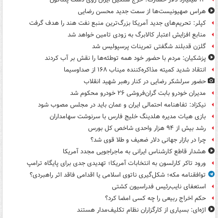
هراس صهیونیست‌ها از سمت جدید محسن رضایی
کپلر: تحریم‌های جدید آمریکا بزرگ‌ترین منبع نفت هند را هدف گرفت
منابع افزایش اعتبار کالابرگ به زودی تامین خواهد شد
گلزن قدبلند شگفتی تمرینات پرسپولیس شد
پزشکیان: مردم با حضور خود همه توطئه‌ها را نقش بر آب کردند
انتقاد شدید کمیته مذاکره‌کننده میناب ۱۶۸ از صداوسیما
حضور سرلشکر رضایی در کنار رهبر شهید انقلاب
مدیران خودرو بابت گران‌فروشی ۲۶ خودرو محکوم شد
نیکزاد: تفاهنامه احتمالی ایران و عمان باید در مجلس مصوب شود
بازی هیات مدیره هلدینگ خلیج فارس با سرنوشت سهامداران
رشد بیش از ۹۴ هزار واحدی شاخص کل بورس
چرا در بازار جهانی دلار ضعیف و طلا قوی شد؟
هشدار قاطع کارشناس ایرانی به ماجراجویی مجدد آمریکا
ورود تاکر کارلسون به انتخابات آمریکا؛ تهدیدی جدی برای پایگاه ترامپ
توافقنامه مکه؛ شکل‌گیری ناتوی اسلامی یا اقدامی فاقد اثر راهبردی؟
استعفای نایب‌رئیس فدراسیون کشتی
حکم اخراج ربیعی را چه کسی امضا کرد؟
اژه‌ای: بسیاری از کارگزاران نظام تکلیف‌مدار هستند