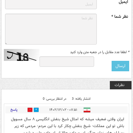
ایمیل
نظر شما *
*
لطفا عدد مقابل را در جعبه متن وارد کنید
نظرات
انتشار یافته: 3
در انتظار بررسی: 0
پاسخ
۰۷:۵۱ - ۱۴۰۲/۱۲/۰۲
0
0
ایران وقتی ضعیف میشه که امثال شیخ بنفش انگلیسی ۸ سال مسوول
باش تو این مملکت- شیخ بنفش چکار کرد با این مردم- مردمی که زیر
بمباران های زمان جنگ رای میدادن حالا از رای دادن دلسرد شدن