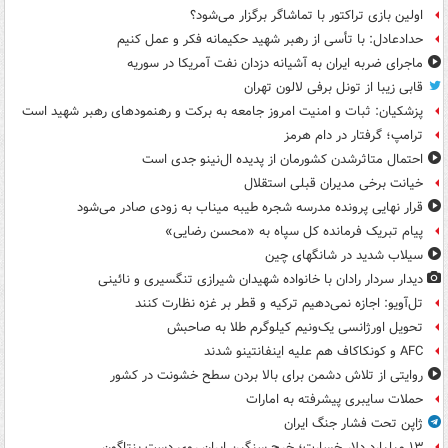
اولین بازی تراکتور با تماشاگر برگزار می‌شود؟
حدادعادل: با تأسی از رهبر شهید حکیمانه فکر و عمل کنیم
ماجرای ضربه ایران به آشیانه دزدان نفت آمریکا در سوریه
قابی زیبا از تونل برفی لالون تهران
پزشکیان: ثبات و امنیت امروز جامعه به برکت و رهنمودهای رهبر شهید است
ترامپ؛ گرفتار در دام هرمز
احتمال متاثرشدن کشورمان از پدیده ال‌نینو جدی است
خیانت برخی مدیران قبلی استقلال
قرار نهایی پرونده مدرسه شجره طیبه میناب به زودی صادر می‌شود
پیام تبریک فرمانده کل سپاه به «محسن رضایی»
سیلاب شدید در شانگهای چین
دیدار سردار رادان با خانواده‌ شهیدان شیرازی تنگسیری و نائینی
تل‌آویو: اجازه نمی‌دهیم ترکیه و قطر بر غزه نظارت کنند
تحویل اورژانسی یک‌ونیم کیلوگرم طلا به صاحبش
AFC و کونکاکاف هم علیه اینفانتینو شدند
روایتی از تلاش دشمن برای بالا بردن سطح خشونت در کشور
حملات سایبری پیشرفته به امارات
ژاپن تحت فشار جنگ ایران
۱۳ میلیارد دلار خسارت؛ خرج سنگین ایران روی دست پنتاگون