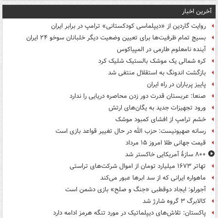
آخرین اخبار
روایت گاردین از «دیپلماسی کودکستانی» ترامپ در برابر ایران
بسیج تمام ظرفیت‌ها برای تعیین وضعیت دیگر خلبانان سوخو ۲۴ ایران
آینده نامعلوم طارمی در المپیاکوس
کره شمالی یک موشک بالستیک شلیک کرد
بازگشت اندونگ به استقلال منتفی شد
پاییز پرباران در راه ایران
صنعا: عربستان قدرت دور زدن محاصره دریایی را ندارد
ورود تجهیزات جدید به یگان‌های ارتش
خشم ترامپ از افشای کمبود موشک
رسانه صهیونیست: حزب الله در حال تغییر قواعد بازی است
قیمت جهانی طلا امروز ۱۵ مرداد
۸۰۰ سازۀ آمریکایی خاکستر شد
تهاتر ۱۶۷۳ میلیارد تومان از اموال شرکت‌های تراستی
ماهواره ایرانی که از سد ابرها عبور می‌کند
آجورلو: ایجاد دوقطبی «جنگ و صلح‌» بازی دشمن است
کالابرگ ۳ گروه شارژ شد
پاکستان: تلاش‌های دیپلماتیک در مورد تنگه هرمز ادامه دارد