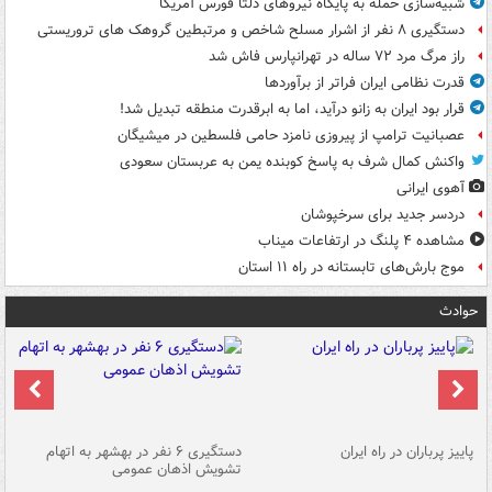
شبیه‌سازی حمله به پایگاه نیروهای دلتا فورس آمریکا
دستگیری ۸ نفر از اشرار مسلح شاخص و مرتبطین گروهک های تروریستی
راز مرگ مرد ۷۲ ساله در تهرانپارس فاش شد
قدرت نظامی ایران فراتر از برآوردها
قرار بود ایران به زانو درآید، اما به ابرقدرت منطقه تبدیل شد!
عصبانیت ترامپ از پیروزی نامزد حامی فلسطین در میشیگان
واکنش کمال شرف به پاسخ کوبنده یمن به عربستان سعودی
آهوی ایرانی
دردسر جدید برای سرخپوشان
مشاهده ۴ پلنگ در ارتفاعات میناب
موج بارش‌های تابستانه در راه ۱۱ استان
حوادث
ن
پاییز پرباران در راه ایران
دستگیری ۶ نفر در بهشهر به اتهام
تشویش اذهان عمومی
اس