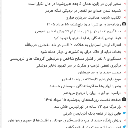
سفیر ایران در ژاپن: همان فاجعه هیروشیما در حال تکرار است
شنیده شدن صدای دو انفجار در نزدیکی تنگه هرمز
تکذیب شایعه معافیت سربازان فراری
روزنامه‌های ورزشی امروز پنج‌شنبه ۱۵ مرداد ۱۴۰۵
دستگیری ۶ نفر در بهشهر به اتهام تشویش اذهان عمومی
فیفا توهین‌کنندگان به اینفانتینو را تهدید کرد
اعتراف ارتش اسرائیل به هلاکت ۲ افسر در تله انفجاری حزب‌الله
بغداد: نباید از خاک عراق به کشورهای دیگر حمله شود
دستگیری ۸ نفر از اشرار مسلح شاخص و مرتبطین گروهک های تروریستی
درگیری لفظی ترامپ و هگزث بر سر کمبود ذخایر موشکی
دردسر جدید برای سرخپوشان
موج بارش‌های تابستانه در راه ۱۱ استان
ونس: ایرانی‌ها مذاکره‌کنندگان سرسختی هستند
ترامپ: توافق با ایران را ترجیح می‌دهم
صفحه نخست روزنامه‌های پنجشنبه ۱۵ مرداد ۱۴۰۵
راز مرگ مرد ۷۲ ساله در تهرانپارس فاش شد
قابی زیبا از قلعه بابک آذربایجان شرقی
ریزش پایگاه جدید ترامپ بافاصله‌گیری جوانان و اقلیت‌ها از جمهوری‌خواهان
نمایی زیبا از طبیعت بکر استان گیلان