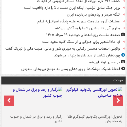
کشف ۳۱۰ گرم تریاک از معده مسافر اتوبوس در قاینات
وزیر جنگ سابق ترامپ: اینکه ایران دست بالا را دارد واقعیت است
تنگه هرمز و پیام‌های بازدارنده ایران
عملیات گروه مقاومت سوریه علیه پایگاه اسرائیل+ فیلم
بطری آبی که ماشین شما را به آتش می‌کشد
صفحه نخست روزنامه‌های دوشنبه ۱۹ مرداد ۱۴۰۵
آیا ماءالشعیر برای جلوگیری از سنگ کلیه مفید است
ولایتی انتصاب محسن رضایی به دبیری شورای‌عالی امنیت ملی را تبریک گفت
پهپادهای شاهد از دید رادارها پنهان می‌شوند
در مسیر تولد ابریشم
لحظۀ شلیک موشک‌ها و پهپادهای یمنی به تجمع نیروهای سعودی
حوادث
ی
تحویل اورژانسی یک‌ونیم کیلوگرم طلا
رگبار و رعد و برق در شمال و جنوب
با
به صاحبش
کشور
اه