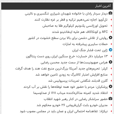
آخرین اخبار
دیدار سردار رادان با خانواده‌ شهیدان شیرازی تنگسیری و نائینی
تل‌آویو: اجازه نمی‌دهیم ترکیه و قطر بر غزه نظارت کنند
تحویل اورژانسی یک‌ونیم کیلوگرم طلا به صاحبش
AFC و کونکاکاف هم علیه اینفانتینو شدند
روایتی از تلاش دشمن برای بالا بردن سطح خشونت در کشور
حملات سایبری پیشرفته به امارات
ژاپن تحت فشار جنگ ایران
۱۳ میلیارد دلار خسارت؛ خرج سنگین ایران روی دست پنتاگون
هراس صهیونیست‌ها از سمت جدید محسن رضایی
کپلر: تحریم‌های جدید آمریکا بزرگ‌ترین منبع نفت هند را هدف گرفت
منابع افزایش اعتبار کالابرگ به زودی تامین خواهد شد
گلزن قدبلند شگفتی تمرینات پرسپولیس شد
پزشکیان: مردم با حضور خود همه توطئه‌ها را نقش بر آب کردند
انتقاد شدید کمیته مذاکره‌کننده میناب ۱۶۸ از صداوسیما
حضور سرلشکر رضایی در کنار رهبر شهید انقلاب
مدیران خودرو بابت گران‌فروشی ۲۶ خودرو محکوم شد
نیکزاد: تفاهنامه احتمالی ایران و عمان باید در مجلس مصوب شود