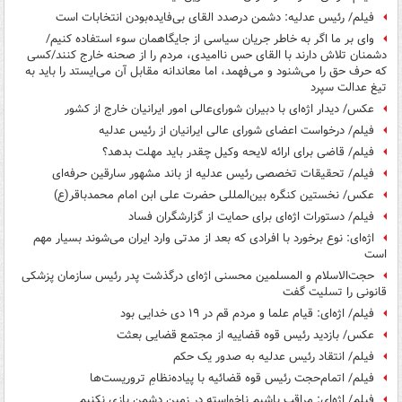
فیلم/ رئیس عدلیه: دشمن درصدد القای بی‌فایده‌بودن انتخابات است
وای بر ما اگر به خاطر جریان سیاسی از جایگاهمان سوء استفاده کنیم/
دشمنان تلاش دارند با القای حس ناامیدی، مردم را از صحنه خارج کنند/کسی
که حرف حق را می‌شنود و می‌فهمد، اما معاندانه مقابل آن می‌ایستد را باید به
تیغ عدالت سپرد
عکس/ دیدار اژه‌ای با دبیران شورای‌عالی امور ایرانیان خارج از کشور
فیلم/ درخواست اعضای شورای عالی ایرانیان از رئیس عدلیه
فیلم/ قاضی برای ارائه لایحه وکیل چقدر باید مهلت بدهد؟
فیلم/ تحقیقات تخصصی رئیس عدلیه از باند مشهور سارقین حرفه‌ای
عکس/ نخستین کنگره بین‌المللی حضرت علی ابن امام محمدباقر(ع)
فیلم/ دستورات اژه‌ای برای حمایت از گزارشگران فساد
اژه‌ای: نوع برخورد با افرادی که بعد از مدتی وارد ایران می‌شوند بسیار مهم
است
حجت‌الاسلام و المسلمین محسنی اژه‌ای درگذشت پدر رئیس سازمان پزشکی
قانونی را تسلیت گفت
فیلم/ اژه‌ای: قیام علما و مردم قم در ۱۹ دی خدایی بود
عکس/ بازدید رئیس قوه قضاییه از مجتمع قضایی بعثت
فیلم/ انتقاد رئیس عدلیه به صدور یک حکم
فیلم/ اتمام‌حجت رئیس قوه قضائیه با پیاده‌نظامِ تروریست‌ها
فیلم/ اژه‌ای: مراقب باشیم ناخواسته در زمین دشمن بازی نکنیم