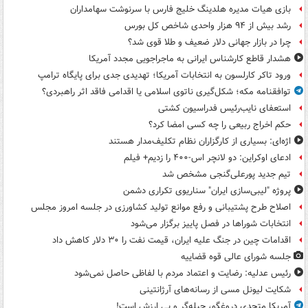
بازی هیات مدیره هلدینگ خلیج فارس با سرنوشت سهامداران
رشد بیش از ۹۴ هزار واحدی شاخص کل بورس
چرا در بازار جهانی دلار ضعیف و طلا قوی شد؟
هشدار قاطع کارشناس ایرانی به ماجراجویی مجدد آمریکا
ورود تاکر کارلسون به انتخابات آمریکا؛ تهدیدی جدی برای پایگاه ترامپ
توافقنامه مکه؛ شکل‌گیری ناتوی اسلامی یا اقدامی فاقد اثر راهبردی؟
استعفای نایب‌رئیس فدراسیون کشتی
حکم اخراج ربیعی را چه کسی امضا کرد؟
اژه‌ای: بسیاری از کارگزاران نظام تکلیف‌مدار هستند
ادعای اوکراین: دو لانچر اس-۴۰۰ را زدیم+ فیلم
تیم جدید پورعلی‌گنجی مشخص شد
پروژه "لیبی‌سازی ایران" سناریوی تکراری دشمن
اصلاح طرح پشتیبانی و رفع موانع تولید کشاورزی در جلسه امروز مجلس
انتخابات شوراها در فصل پاییز برگزار می‌شود
اقدامات چین در جنگ علیه ایران، قیمت نفت را ۳۰ دلار کاهش داد
جلسه شورای عالی قوه قضاییه
رئیس عدلیه: رضایت و اعتماد مردم با لفاظی حاصل نمی‌شود
شکایت لیونل مسی از رسانه‌های آرژانتینی
آمریکا متحدی دروغگو، حیله‌گر و بی ارزش است!