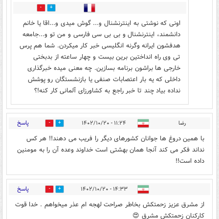
5
46
اونی که نوشتی به اینترنشنال و... گوش میدی و...اقا یا خانم
دانشمند، اینترنشنال و بی بی سی فارسی و من تو و...جامعه
هدفشون ایرانه وگرنه انگلیسی خبر کار میکردن. شما هم پرس
تی وی راه انداختین برین بیست و چهار ساعته از بدبختی
خارجی ها براشون برنامه بسازین. چه معنی میده خبرگذاری
داخلی که یه بار اعتصابات صنفی یا بازنشستگان رو پوشش
نداده بیاد چند تا خبر راجع به کشاورزای آلمانی کار کنه!؟
پاسخ
رضا
۱۱:۲۴ - ۱۴۰۲/۱۰/۲۰
4
12
با همین دروغ ها جوانان کشورهای دیگر را فریب می دهند!! هر کس
نداند فکر می کند آنجا همان بهشتی است خداوند وعده آن را به مومنین
داده است!!
پاسخ
۱۴:۳۳ - ۱۴۰۲/۱۰/۲۰
1
1
از مشرق عزیز زحمتکش بخاطر صراحت لهجه ام عذر میخواهم . خدا قوت
کارکنان زحمتکش مشرق 😍