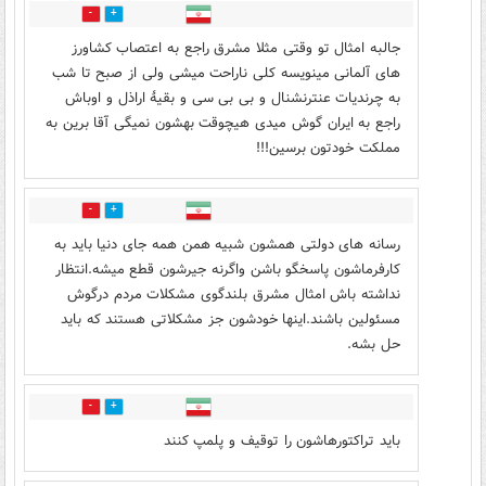
5
8
جالبه امثال تو وقتی مثلا مشرق راجع به اعتصاب کشاورز
های آلمانی مینویسه کلی ناراحت میشی ولی از صبح تا شب
به چرندیات عنترنشنال و بی بی سی و بقیهٔ اراذل و اوباش
راجع به ایران گوش میدی هیچوقت بهشون نمیگی‌ آقا برین به
مملکت خودتون برسین!!!
8
3
رسانه های دولتی همشون شبیه همن همه جای دنیا باید به
کارفرماشون پاسخگو باشن واگرنه جیرشون قطع میشه.انتظار
نداشته باش امثال مشرق بلندگوی مشکلات مردم درگوش
مسئولین باشند.اینها خودشون جز مشکلاتی هستند که باید
حل بشه.
4
0
باید تراکتورهاشون را توقیف و پلمپ کنند