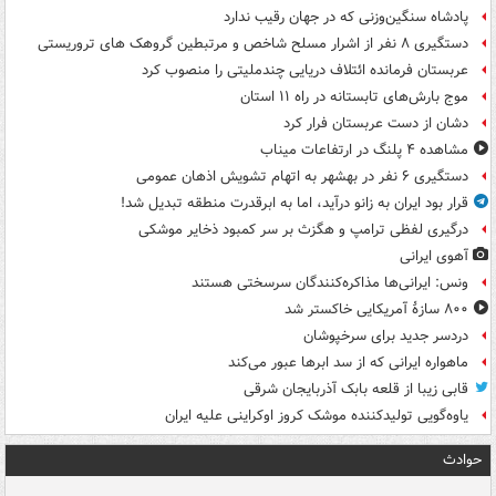
پادشاه سنگین‌وزنی که در جهان رقیب ندارد
دستگیری ۸ نفر از اشرار مسلح شاخص و مرتبطین گروهک های تروریستی
عربستان فرمانده ائتلاف دریایی چندملیتی را منصوب کرد
موج بارش‌های تابستانه در راه ۱۱ استان
دشان از دست عربستان فرار کرد
مشاهده ۴ پلنگ در ارتفاعات میناب
دستگیری ۶ نفر در بهشهر به اتهام تشویش اذهان عمومی
قرار بود ایران به زانو درآید، اما به ابرقدرت منطقه تبدیل شد!
درگیری لفظی ترامپ و هگزث بر سر کمبود ذخایر موشکی
آهوی ایرانی
ونس: ایرانی‌ها مذاکره‌کنندگان سرسختی هستند
۸۰۰ سازۀ آمریکایی خاکستر شد
دردسر جدید برای سرخپوشان
ماهواره ایرانی که از سد ابرها عبور می‌کند
قابی زیبا از قلعه بابک آذربایجان شرقی
یاوه‌گویی تولیدکننده موشک کروز اوکراینی علیه ایران
حوادث