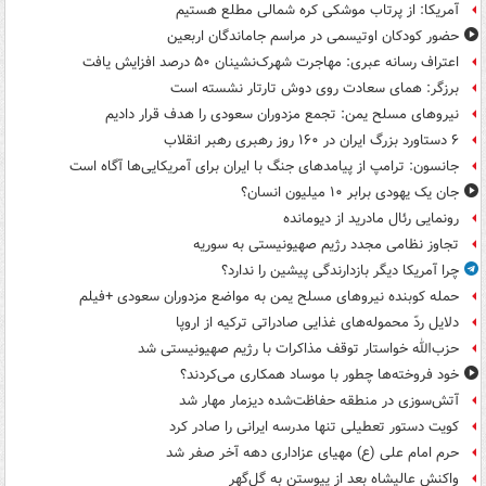
آمریکا: از پرتاب موشکی کره شمالی مطلع هستیم
حضور کودکان اوتیسمی در مراسم جاماندگان اربعین
اعتراف رسانه عبری: مهاجرت شهرک‌نشینان ۵۰ درصد افزایش یافت
برزگر: همای سعادت روی دوش تارتار نشسته است
نیروهای مسلح یمن: تجمع مزدوران سعودی را هدف قرار دادیم
۶ دستاورد بزرگ ایران در ۱۶۰ روز رهبری رهبر انقلاب
جانسون: ترامپ از پیامدهای جنگ با ایران برای آمریکایی‌ها آگاه است
جان یک یهودی برابر ۱۰ میلیون انسان؟
رونمایی رئال مادرید از دیومانده
تجاوز نظامی مجدد رژیم صهیونیستی به سوریه
چرا آمریکا دیگر بازدارندگی پیشین را ندارد؟
حمله کوبنده نیروهای مسلح یمن به مواضع مزدوران سعودی +فیلم
دلایل ردّ محموله‌های غذایی صادراتی ترکیه از اروپا
حزب‌الله خواستار توقف مذاکرات با رژیم صهیونیستی شد
خود فروخته‌ها چطور با موساد همکاری می‌کردند؟
آتش‌سوزی در منطقه حفاظت‌شده دیزمار مهار شد
کویت دستور تعطیلی تنها مدرسه ایرانی را صادر کرد
حرم امام علی (ع) مهیای عزاداری دهه آخر صفر شد
واکنش عالیشاه بعد از پیوستن به گل‌گهر