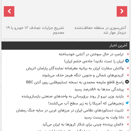
تصادف مرگبار در محور اهواز–شوش ۲
آتش‌سوزی در منطقه حفاظت‌شده
تشریح جزئیات تصادف ۱۲ خودرو با ۱۹
پا
دیزمار مهار شد
مصدوم
آخرین اخبار
ترامپ در حال سوختن در آتشی خودساخته
ایران را تست نکنید! جاده‌ی خشم ایران!
واکنش سفارت ایران به بیانیه مغرضانه نمایندگان پارلمان اتریش
کریدورهای شمالی و جنوبی تنگه هرمز حذف می‌شوند
پاسخ قاطع ملیحه محمدی به نسخه تسلیم‌طلبی روی آنتن BBC
پرشدگی سدها به ۵۸درصد رسید
بازدید وزیر نیرو از روند برق‌رسانی به واحدهای صنعتی بازسازی‌شده
زنجیرهایی که آمریکا را به زیر سطح آب می‌کشند!
تثبیت دستاوردهای نظامی ایران در مرزهای غربی در سایه جنگ رمضان
دانا وایت به بن‌بست رسید
«کمانِ پرنده» چینی برای شکار کروزها به ایران می‌آید