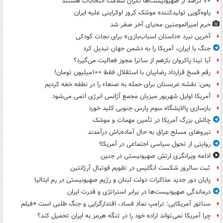
۷۰ درصد از صهیونیست‌ها نگران سلامت انتخابات هستند
یاوه‌گویی تولیدکننده موشک کروز اوکراینی علیه ایران
حرم امیرالمومنین محیای آخر صفر شد
آخرین نبرد «داستان اسباب‌بازی» برای نجات کودکی
جنگ با ایران، آمریکا را به دشمن جهان تبدیل کرد
آیا تینا پاکروان بازهم از ساترا مجوز فعالیت می‌گیرد؟
رقم فسخ قرارداد رضاییان با استقلال فقط ۱۰۰میلیون تومان!
یمن: نقشه عربستان برای حمله به صنعاء را در نطفه خفه کردیم
آمریکا اوایل شهریور میزبان مجمع آژانس انرژی اتمی می‌شود
بازسازی پالایشگاه سوم پارس جنوبی کلید خورد
چالش بزرگ آمریکا در تأمین مهمات و موشک
نیروهای مسلح عراق به حال آماده‌باش درآمدند
روایتی از تحول سیاسی اجتماعی در آمریکا!
ادامه ویرانگری ارتش صهیونیستی در جنین
ثبت سالروز شکست انگلیس در تقویم فوتبال آرژانتین
پایان دور جدید مذاکرات دولت لبنان و رژیم صهیونیستی در رم ایتالیا
درماندگی صهیونیست‌ها در برابر استراتژی و قدرت ایران
سناتور آمریکایی: ترامپ نماد فساد، اقتدارگرایی و جنگ طلبی است +فیلم
چرا آمریکا نمی‌تواند اراده خود را در تنگه هرمز به ایران تحمیل کند؟