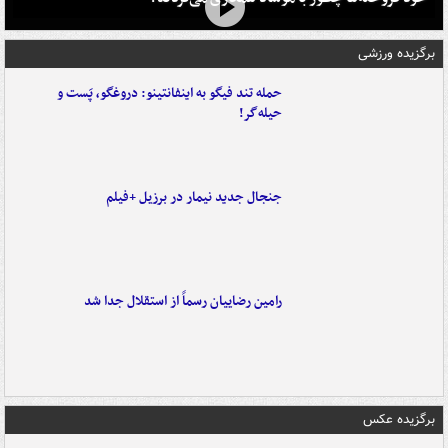
برگزیده ورزشی
حمله تند فیگو به اینفانتینو: دروغگو، پَست‌ و
حیله‌گر!
جنجال جدید نیمار در برزیل +فیلم
رامین رضاییان رسماً از استقلال جدا شد
برگزیده عکس