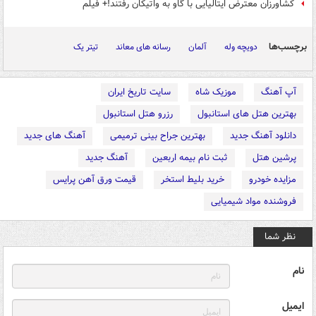
کشاورزان معترض ایتالیایی با گاو به واتیکان رفتند!+ فیلم
برچسب‌ها
دویچه وله
آلمان
رسانه های معاند
تیتر یک
آپ آهنگ
موزیک شاه
سایت تاریخ ایران
بهترین هتل های استانبول
رزرو هتل استانبول
دانلود آهنگ جدید
بهترین جراح بینی ترمیمی
آهنگ های جدید
پرشین هتل
ثبت نام بیمه اربعین
آهنگ جدید
مزایده خودرو
خرید بلیط استخر
قیمت ورق آهن پرایس
فروشنده مواد شیمیایی
نظر شما
نام
ایمیل