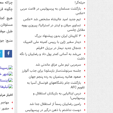
چراکه مع
حیله‌گر!
چگونه قرا
بازگشت مسلمان به پرسپولیس در قامت مربی
+عکس
هیچ کجای
تیم جدید امید عالیشاه مشخص شد +عکس
مسئولان 
تساوی میلان و اینتر در استرالیا/ پیروزی یووه
مقابل چلسی
طبل موفق
۳ کاپیتان ایران بدون پیشنهاد بزرگ
منبع: جوا
دیدار سفیر ژاپن با رییس کمیته ملی المپیک
جنجال جدید نیمار در برزیل +فیلم
می‌شد به آسانی کمتر پول داد و رضاییان را نگه
داشت
سرمربی تیم ملی عراق ماندنی شد
جلسه سرنوشت‌ساز بارسلونا برای جذب آلوارز
صعود هانیه رستمیان به رده پنجم جهان
بازگشت جام باشگاههای فوتسال آسیا به
تقویم AFC
درس ایتالیایی‌ به بازیکنان استقلال و
اخبار مرتب
پرسپولیس!
مهاجم ج
رامین رضاییان رسماً از استقلال جدا شد
حضور تی
دوست نداشتم با ذهن درگیر در پرسپولیس