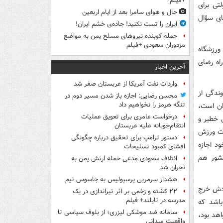
+فیلم
تی برای
حال و هوای سامرا بعد از ایام اربعین
ای سؤال
ایران را تست نکنید! جاده‌ی خشم ایران!
حمله کوبنده نیروهای مسلح یمن به مواضع
مزدوران سعودی +فیلم
ورزشگاه
راه رضای
آخرین اخبار
واردات نفت آمریکا از عربستان صفر شد
ندگی از
محسن رضایی: اجازه باز شدن مسیر دوم در
تنگه هرمز را نخواهیم داد
ان است،
درخواست عامری برای تعویق عملیات
ی خطیر و
انتقام‌جویانه علیه عربستان
رت ورزش
دستور ترامپ برای تحقیق درباره چگونگی
د اجازه
افشای کمبود تسلیحات
کشور هم
ائتلاف سعودی مدعی حمله ارتش یمن به
نجران شد
هشدار سرمربی پرسپولیس به جاسوس تیم
ودش خرج
۲۲ کشته و زخمی بر اثر تیراندازی در یک
مدرسه در تایلند+ فیلم
باشد که
سامانه ضد موشکی لیزری؛ از بلوف سیاسی تا
اهد بود،
واقعیت میدانی