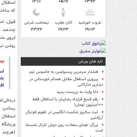
۱۲:۱۰
۰۵:۱۷
۰۳:۴۲
استقلال 
که ساخت 
غروب خورشید
اذان مغرب
نیمه‌شب شرعی
چندصد هز
۲۳:۲۲
۱۹:۲۳
۱۹:۰۳
ابروی ماس
روشن نیس
بیش
تازه های ورزش
ام
هشدار سرمربی پرسپولیس به جاسوس تیم
پیروزی استقلال مقابل همنام خوزستانی در
افت
دیداری تدارکاتی
دانا وایت به بن‌بست رسید
رقم فسخ قرارداد رضاییان با استقلال فقط
درحالی‌ک
۱۰۰میلیون تومان!
رساندن آ
ثبت سالروز شکست انگلیس در تقویم فوتبال
استقلال 
آرژانتین
ورزشگاه 
برزگر: همای سعادت روی دوش تارتار نشسته
است
(هرچند ک