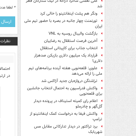
علی نعمتی شاگرد دژاگه در لیگ ستارگان قطر
شد
*
لطفا عدد م
ونگر هم پشت اینفانتینو را خالی کرد
تورنمنت چهار جانبه در بصره با حضور تیم ملی
ایران
بازگشت والیبال روسیه به VNL
نظرات
آخرین فرصت استقلال به رضاییان
انتخاب جذاب برای کاپیتانی استقلال
قرارداد یک میلیون دلاری بازیکن صدهزار
دلاری!
علوی: قلعه‌نویی هفته آینده برنامه‌های تیم
احتمال
ملی را ارائه می‌دهد
در ارتب
تراِشتگن دروازه‌بان جدید آژاکس شد
واکنش فدراسیون به احتمال انتخاب جانشین
برای قلعه‌نویی
اعلام رای کمیته استیناف در پرونده دیدار
گل‌گهر و چادرملو
واکنش فیفا به درخواست کمک اینفانتینو از
ترامپ
برد تراکتور در دیدار تدارکاتی مقابل مس
شهربابک