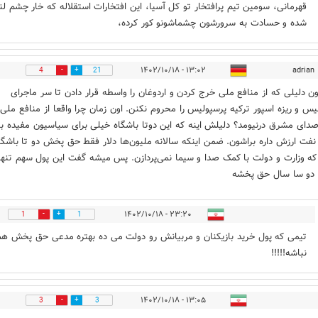
قهرمانی، سومین تیم پرافتخار تو کل آسیا، این افتخارات استقلاله که خار چشم لنگ
شده و حسادت به سرورشون چشماشونو کور کرده،
۱۳:۰۲ - ۱۴۰۲/۱۰/۱۸
adrian
4
21
ن دلیلی که از منافع ملی خرج کردن و اردوغان را واسطه قرار دادن تا سر ماجرای
یس و ریزه اسپور ترکیه پرسپولیس را محروم نکنن. اون زمان چرا واقعا از منافع ملی
دای مشرق درنیومد؟ دلیلش اینه که این دوتا باشگاه خیلی برای سیاسیون مفیده ب
 نفت ارزش داره براشون. ضمن اینکه سالانه ملیون‌ها دلار فقط حق پخش دو تا باشگا
ه وزارت و دولت با کمک صدا و سیما نمی‌پردازن. پس میشه گفت این پول سهم تنها
 دو سا سال حق پخشه
۲۳:۲۰ - ۱۴۰۲/۱۰/۱۸
1
1
تیمی که پول خرید بازیکنان و مربیانش رو دولت می ده بهتره مدعی حق پخش هم
نباشه!!!!!
۱۳:۰۵ - ۱۴۰۲/۱۰/۱۸
3
3