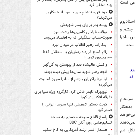
دعی است
چاه مخفی کرد
خود فروخته‌ها چطور با موساد همکاری
می‌کردند؟
جای ورزشگاه ۴۰ هزار نفری، استادیوم
بوسه‌ پدر بر پای پسر شهیدش
ق چشم و
توقف طولانی کامیون‌ها پشت مرز؛
ین ماجرا
صورت‌حساب سنگینی که به اقتصاد می‌رسد
است.
ابتکارات رهبر انقلاب در میدان نبرد
رقم فسخ قرارداد رضاییان با استقلال فقط
۱۰۰میلیون تومان!
واکنش عالیشاه بعد از پیوستن به گل‌گهر
ند
آنچه رهبر شهید سال‌ها پیش دیده بودند
 نه
آیا تینا پاکروان بازهم از ساترا مجوز فعالیت
می‌گیرد؟
نیویورک تایمز فاش کرد: کارگروه ویژه سیا برای
تفرقه افکنی در کوبا
سرانجام
کویت دستور تعطیلی تنها مدرسه ایرانی را
 بدهکار
صادر کرد
ی‌خواهد
پاسخ قاطع ملیحه محمدی به نسخه
می‌دهند
تسلیم‌طلبی روی آنتن BBC
قلال هم
هشدار افسر ارشد آمریکایی به کاخ سفید