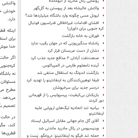
رونمایی رئال مادرید از دیومانده
واکنشی ن
واکنش عالیشاه بعد از پیوستن به گل‌گهر
خودش حکو
لیونل مسی چگونه وارد باشگاه میلیاردها شد؟
دارد.
افشای اقدامات غیراخلاقی فدراسیون فوتبال
کره جنوبی برای داوران!
اینکه قط
فورلان به خانه بازگشت
برای استق
پادشاه سنگین‌وزنی که در جهان رقیب ندارد
خدا موش 
دشان از دست عربستان فرار کرد
اگر حالت
صنعت‌نفت آبادان ۲ مدافع جدید جذب کرد
کره‌جنوب
آینده نامعلوم طارمی در المپیاکوس
بازگشت اندونگ به استقلال منتفی شد
نه باشگاه
فیفا توهین‌کنندگان به اینفانتینو را تهدید کرد
مسئولان 
دردسر جدید برای سرخپوشان
مطرح می‌
بازیکنان بی‌کیفیت، پرسپولیس را از قهرمانی
می‌دهد ب
دور کردند
تصمیم بگ
بیانیه تند اتحادیه لیگ‌های اروپایی علیه
اینفانتینو
در حالت 
آقای گل جام جهانی مقابل اسرائیل ایستاد
کند، مگر
وینیسیوس در رئال مادرید ماندنی شد
قطری‌ها ر
حمله تند فیگو به اینفانتینو: دروغگو، پَست‌ و