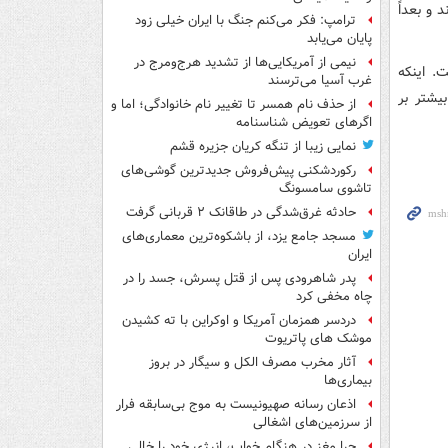
و بعداً
ترامپ: فکر می‌کنم جنگ با ایران خیلی زود
پایان می‌یابد
نیمی از آمریکایی‌ها از تشدید هرج‌ومرج در
. اینکه
غرب آسیا می‌ترسند
یشتر بر
از حذف نام همسر تا تغییر نام خانوادگی؛ اما و
اگرهای تعویض شناسنامه
نمایی زیبا از تنگه کریان جزیره قشم
رکوردشکنی پیش‌فروش جدیدترین گوشی‌های
تاشوی سامسونگ
حادثه غرق‌شدگی در طاقانک ۲ قربانی گرفت
مسجد جامع یزد، از باشکوه‌ترین معماری‌های
ایران
پدر شاهرودی پس از قتل پسرش، جسد را در
چاه مخفی کرد
دردسر همزمان آمریکا و اوکراین با ته کشیدن
موشک های پاتریوت
آثار مخرب مصرف الکل و سیگار در بروز
بیماری‌ها
اذعان رسانه صهیونیست به موج بی‌سابقه فرار
از سرزمین‌های اشغالی
چرا مغز در هنگام خواب، انرژی خود را خالی