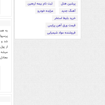
پرشین هتل
ثبت نام بیمه اربعین
آهنگ جدید
مزایده خودرو
خرید بلیط استخر
قیمت ورق آهن پرایس
به همو
فروشنده مواد شیمیایی
پرسپول
شد و ص
از پول
میشه ک
معادل