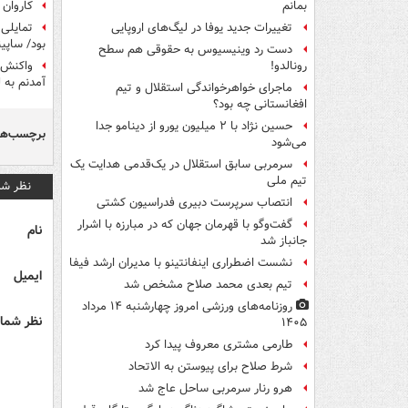
کاروان 
بمانم
تمایلی 
تغییرات جدید یوفا در لیگ‌های اروپایی
بود/ ساپی
دست رد وینیسیوس به حقوقی هم سطح
رونالدو!
آمدنم به 
ماجرای خواهرخواندگی استقلال و تیم
افغانستانی چه بود؟
حسین نژاد با ۲ میلیون یورو از دینامو جدا
برچسب‌ها
می‌شود
سرمربی سابق استقلال در یک‌قدمی هدایت یک
تیم ملی
نظر شم
انتصاب سرپرست دبیری فدراسیون کشتی
گفت‌وگو با قهرمان جهان که در مبارزه با اشرار
نام
جانباز شد
نشست اضطراری اینفانتینو با مدیران ارشد فیفا
ایمیل
تیم بعدی محمد صلاح مشخص شد
روزنامه‌های ورزشی امروز چهارشنبه ۱۴ مرداد
نظر شما 
۱۴۰۵
طارمی مشتری معروف پیدا کرد
شرط صلاح برای پیوستن به الاتحاد
هرو رنار سرمربی ساحل عاج شد