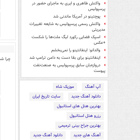
واکنش طاهری و ایری به ماجرای حضور در
پرسپولیس
پوچتینو در آمریکا ماندنی شد
واکنش رسمی پرسپولیس به شایعه تغییرات
مدیریتی
اسپک فضایی رکورد لیگ ملت‌ها را شکست
+عکس
والدانو: اینفانتینو را نمی‌بخشم
اینفانتینو برای بقا دست به دامن ترامپ شد
چرا شم
دروازه‌بان سابق پرسپولیس به صنعت‌نفت
پیوست
آپ آهنگ
موزیک شاه
دانلود آهنگ جدید
سایت تاریخ ایران
بهترین هتل های استانبول
رزرو هتل استانبول
بهترین جراح بینی ترمیمی
آهنگ های جدید
دانلود آهنگ جدید