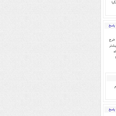
یا
پاسخ
 خرج
یشتر
ه
پاسخ