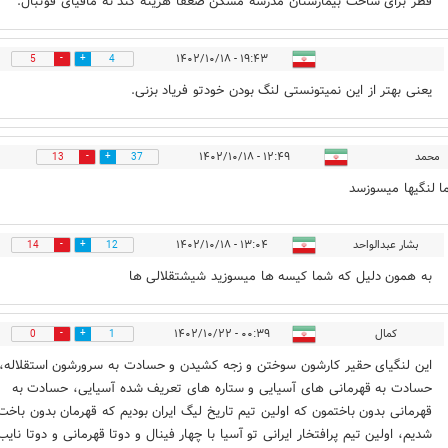
قطر برای ساخت بیمارستان مدرسه مسکن ضعفا هزینه کند نه مافیای فوتبال.
۱۹:۴۳ - ۱۴۰۲/۱۰/۱۸
5
4
یعنی بهتر از این نمیتونستی لنگ بودن خودتو فریاد بزنی.
محمد
۱۲:۴۹ - ۱۴۰۲/۱۰/۱۸
13
37
ا لنگیها میسوزسد
بشار عبدالواحد
۱۳:۰۴ - ۱۴۰۲/۱۰/۱۸
14
12
به همون دلیل که شما کیسه ها میسوزید شیشتقلالی ها
کمال
۰۰:۳۹ - ۱۴۰۲/۱۰/۲۲
0
1
این لنگیای حقیر کارشون سوختن و زجه کشیدن و حسادت به سرورشون استقلاله،
حسادت به قهرمانی های آسیایی و ستاره های تعریف شده آسیایی، حسادت به
قهرمانی بدون باختمون که اولین تیم تاریخ لیگ ایران بودیم که قهرمان بدون باخت
شدیم، اولین تیم پرافتخار ایرانی تو آسیا با چهار فینال و دوتا قهرمانی و دوتا نایب