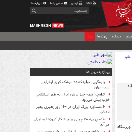
RSS
آرشیو
تماس با ما
دربارهٔ ما
MASHREGH
NEWS
یلم
دیدگاه
پیوندها
بازار
چاپ
پربازدیدترین ها
یاوه‌گویی تولیدکننده موشک کروز اوکراینی
علیه ایران
ترامپ: همه چیز درباره ایران به طور استثنایی
خوب پیش می‌رود
۶ دستاورد بزرگ ایران در ۱۶۰ روز رهبری رهبر
انقلاب
«کمانِ پرنده» چینی برای شکار کروزها به ایران
می‌آید
ورزشگاه
پدر شاهرودی پس از قتل پسرش، جسد را در