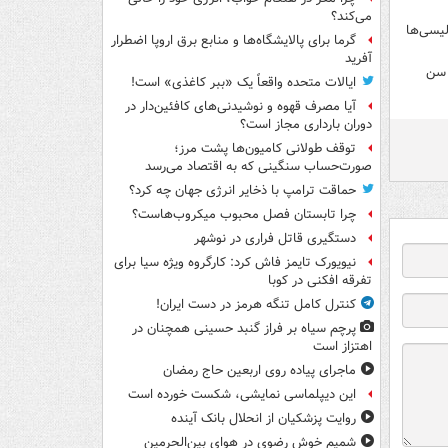
می‌کند؟
لیسی‌ها
گرما برای پالایشگاه‌ها و منابع برق اروپا اضطرار
آفرید
سخ قراردادم چقدر است؟!/ با ۲۲ سال سن
ایالات متحده واقعاً یک «ببر کاغذی» است!
آیا مصرف قهوه و نوشیدنی‌های کافئین‌دار در
دوران بارداری مجاز است؟
توقف طولانی کامیون‌ها پشت مرز؛
صورت‌حساب سنگینی که به اقتصاد می‌رسد
حماقت ترامپ با ذخایر انرژی جهان چه کرد؟
چرا تابستان فصل محبوب میکروب‌هاست؟
دستگیری قاتل فراری در نوشهر
نیویورک تایمز فاش کرد: کارگروه ویژه سیا برای
تفرقه افکنی در کوبا
کنترل کامل تنگه هرمز در دست ایران!
پرچم سیاه بر فراز گنبد حسینی همچنان در
اهتزاز است
ماجرای پیاده روی اربعین حاج رمضان
این دیپلماسی نمایشی، شکست خورده است
روایت پزشکیان از انحلال بانک آینده
شمیم خوش رضوی در هوای بین‌الحرمین