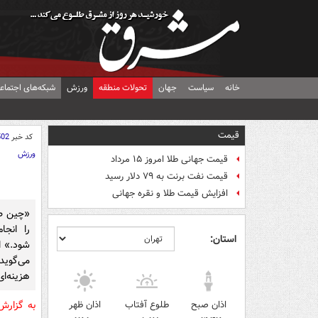
خانه
سیاست
جهان
تحولات منطقه
ورزش
شبکه‌های اجتماع
قیمت
کد خبر
502
ورزش
قیمت جهانی طلا امروز ۱۵ مرداد
قیمت نفت برنت به ۷۹ دلار رسید
افزایش قیمت طلا و نقره جهانی
«چین طر
را انجا
استان:
شود.» ای
می‌گوی
هزینه‌ای
اذان صبح
طلوع آفتاب
اذان ظهر
به گزار