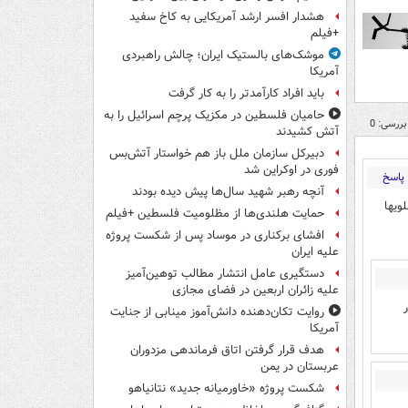
هشدار افسر ارشد آمریکایی به کاخ سفید
+فیلم
موشک‌های بالستیک ایران؛ چالش راهبردی
آمریکا
باید افراد کارآمدتر را به کار گرفت
حامیان فلسطین در مکزیک پرچم اسرائیل را به
بررسی: 0
آتش کشیدند
دبیرکل سازمان ملل باز هم خواستار آتش‌بس
فوری در اوکراین شد
پاسخ
آنچه رهبر شهید سال‌ها پیش دیده بودند
ویها
حمایت هلندی‌ها از مظلومیت فلسطین +فیلم
افشای برکناری در موساد پس از شکست پروژه
علیه ایران
دستگیری عامل انتشار مطالب توهین‌آمیز
علیه زائران اربعین در فضای مجازی
روایت تکان‌دهنده دانش‌آموز مینابی از جنایت
آمریکا
هدف قرار گرفتن اتاق‌ فرماندهی مزدوران
عربستان در یمن
شکست پروژه «خاورمیانه جدید» نتانیاهو