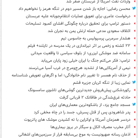
واردات نفت آمریکا از عربستان صفر شد
محسن رضایی: اجازه باز شدن مسیر دوم در تنگه هرمز را نخواهیم داد
درخواست عامری برای تعویق عملیات انتقام‌جویانه علیه عربستان
دستور ترامپ برای تحقیق درباره چگونگی افشای کمبود تسلیحات
ائتلاف سعودی مدعی حمله ارتش یمن به نجران شد
هشدار سرمربی پرسپولیس به جاسوس تیم
۲۲ کشته و زخمی بر اثر تیراندازی در یک مدرسه در تایلند+ فیلم
سامانه ضد موشکی لیزری؛ از بلوف سیاسی تا واقعیت میدانی
ترامپ: فکر می‌کنم جنگ با ایران خیلی زود پایان می‌یابد
نیمی از آمریکایی‌ها از تشدید هرج‌ومرج در غرب آسیا می‌ترسند
از حذف نام همسر تا تغییر نام خانوادگی؛ اما و اگرهای تعویض شناسنامه
نمایی زیبا از تنگه کریان جزیره قشم
رکوردشکنی پیش‌فروش جدیدترین گوشی‌های تاشوی سامسونگ
حادثه غرق‌شدگی در طاقانک ۲ قربانی گرفت
مسجد جامع یزد، از باشکوه‌ترین معماری‌های ایران
پدر شاهرودی پس از قتل پسرش، جسد را در چاه مخفی کرد
دردسر همزمان آمریکا و اوکراین با ته کشیدن موشک های پاتریوت
آثار مخرب مصرف الکل و سیگار در بروز بیماری‌ها
اذعان رسانه صهیونیست به موج بی‌سابقه فرار از سرزمین‌های اشغالی