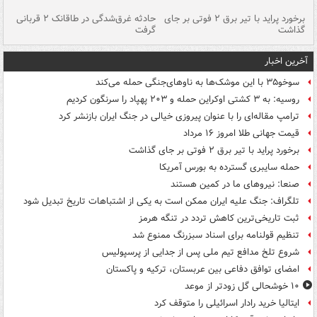
برخورد پراید با تیر برق ۲ فوتی بر جای
حادثه غرق‌شدگی در طاقانک ۲ قربانی
پد
گذاشت
گرفت
جس
آخرین اخبار
سوخو۳۵ با این موشک‌ها به ناوهای‌جنگی حمله می‌کند
روسیه: به ۳ کشتی اوکراین حمله و ۲۰۳ پهپاد را سرنگون کردیم
ترامپ مقاله‌ای را با عنوان پیروزی خیالی در جنگ ایران بازنشر کرد
قیمت جهانی طلا امروز ۱۶ مرداد
برخورد پراید با تیر برق ۲ فوتی بر جای گذاشت
حمله سایبری گسترده به بورس آمریکا
صنعا: نیروهای ما در کمین‌ هستند
تلگراف: جنگ علیه ایران ممکن است به یکی از اشتباهات تاریخ تبدیل شود
ثبت تاریخی‌ترین کاهش تردد در تنگه هرمز
تنظیم قولنامه برای اسناد سبزرنگ ممنوع شد
شروع تلخ مدافع تیم ملی پس از جدایی از پرسپولیس
امضای توافق دفاعی بین عربستان، ترکیه و پاکستان
۱۰ خوشحالی گل زودتر از موعد
ایتالیا خرید رادار اسرائیلی را متوقف کرد