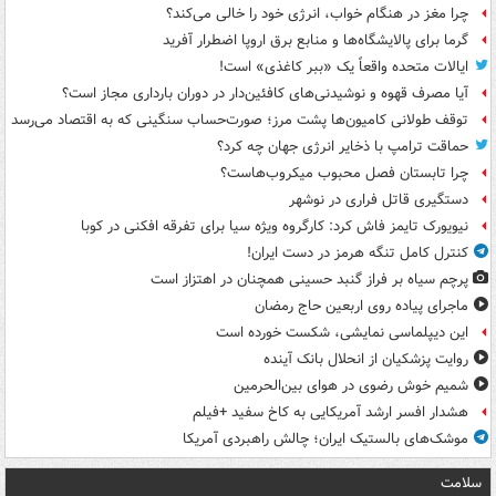
چرا مغز در هنگام خواب، انرژی خود را خالی می‌کند؟
گرما برای پالایشگاه‌ها و منابع برق اروپا اضطرار آفرید
ایالات متحده واقعاً یک «ببر کاغذی» است!
آیا مصرف قهوه و نوشیدنی‌های کافئین‌دار در دوران بارداری مجاز است؟
توقف طولانی کامیون‌ها پشت مرز؛ صورت‌حساب سنگینی که به اقتصاد می‌رسد
حماقت ترامپ با ذخایر انرژی جهان چه کرد؟
چرا تابستان فصل محبوب میکروب‌هاست؟
دستگیری قاتل فراری در نوشهر
نیویورک تایمز فاش کرد: کارگروه ویژه سیا برای تفرقه افکنی در کوبا
کنترل کامل تنگه هرمز در دست ایران!
پرچم سیاه بر فراز گنبد حسینی همچنان در اهتزاز است
ماجرای پیاده روی اربعین حاج رمضان
این دیپلماسی نمایشی، شکست خورده است
روایت پزشکیان از انحلال بانک آینده
شمیم خوش رضوی در هوای بین‌الحرمین
هشدار افسر ارشد آمریکایی به کاخ سفید +فیلم
موشک‌های بالستیک ایران؛ چالش راهبردی آمریکا
سلامت