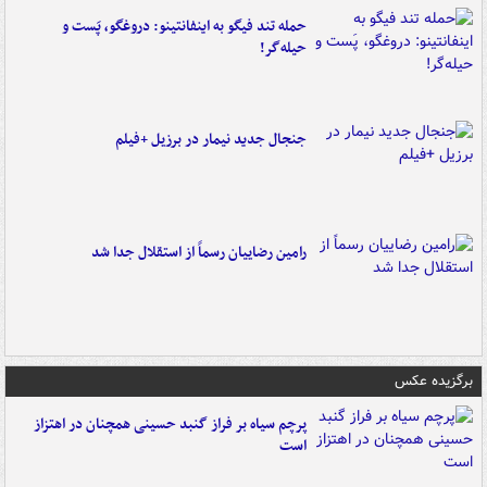
حمله تند فیگو به اینفانتینو: دروغگو، پَست‌ و
حیله‌گر!
جنجال جدید نیمار در برزیل +فیلم
رامین رضاییان رسماً از استقلال جدا شد
برگزیده عکس
پرچم سیاه بر فراز گنبد حسینی همچنان در اهتزاز
است