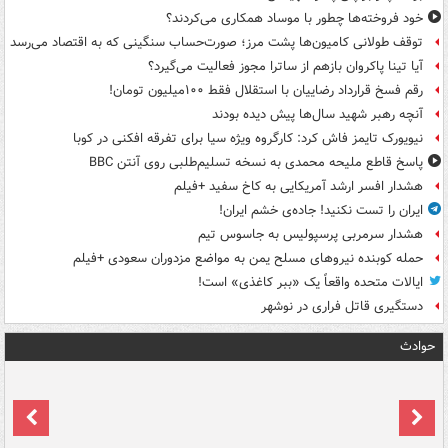
خود فروخته‌ها چطور با موساد همکاری می‌کردند؟
توقف طولانی کامیون‌ها پشت مرز؛ صورت‌حساب سنگینی که به اقتصاد می‌رسد
آیا تینا پاکروان بازهم از ساترا مجوز فعالیت می‌گیرد؟
رقم فسخ قرارداد رضاییان با استقلال فقط ۱۰۰میلیون تومان!
آنچه رهبر شهید سال‌ها پیش دیده بودند
نیویورک تایمز فاش کرد: کارگروه ویژه سیا برای تفرقه افکنی در کوبا
پاسخ قاطع ملیحه محمدی به نسخه تسلیم‌طلبی روی آنتن BBC
هشدار افسر ارشد آمریکایی به کاخ سفید +فیلم
ایران را تست نکنید! جاده‌ی خشم ایران!
هشدار سرمربی پرسپولیس به جاسوس تیم
حمله کوبنده نیروهای مسلح یمن به مواضع مزدوران سعودی +فیلم
ایالات متحده واقعاً یک «ببر کاغذی» است!
دستگیری قاتل فراری در نوشهر
حوادث