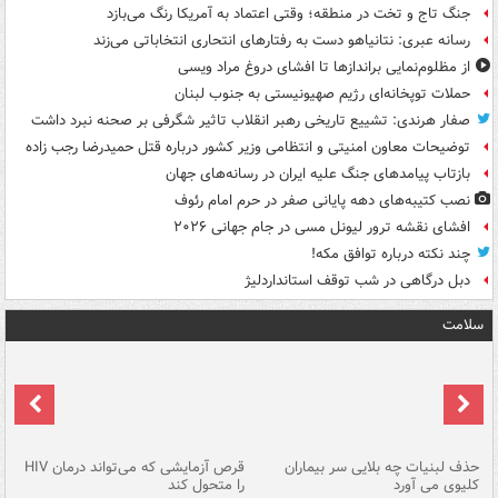
جنگ تاج و تخت در منطقه؛ وقتی اعتماد به آمریکا رنگ می‌بازد
رسانه عبری: نتانیاهو دست به رفتارهای انتحاری انتخاباتی می‌زند
از مظلوم‌نمایی براندازها تا افشای دروغ مراد ویسی
حملات توپخانه‌ای رژیم صهیونیستی به جنوب لبنان
صفار هرندی: تشییع تاریخی رهبر انقلاب تاثیر شگرفی بر صحنه نبرد داشت
توضیحات معاون امنیتی و انتظامی وزیر کشور درباره قتل حمیدرضا رجب زاده
بازتاب پیامدهای جنگ علیه ایران در رسانه‌های جهان
نصب کتیبه‌های دهه پایانی صفر در حرم امام رئوف
افشای نقشه ترور لیونل مسی در جام جهانی ۲۰۲۶
چند نکته درباره توافق مکه!
دبل درگاهی در شب توقف استانداردلیژ
سلامت
حذف لبنیات چه بلایی سر بیماران
قرص آزمایشی که می‌تواند درمان HIV
عل
کلیوی می آورد
را متحول کند
قل