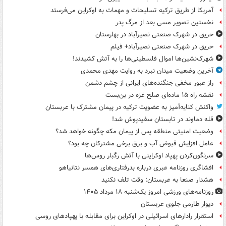
آمریکا از طریق ترکیه تسلیحات و مهمات به اوکراین می‌فرستد
نخستین تصویر مسی بعد از مرگ پدر
حریق در شهرک صنعتی نصیرآباد در بهارستان
حریق در شهرک صنعتی نصیرآباد+ فیلم
شهرک‌نشین‌ها اموال فلسطینی‌ها را به آتش کشیدند!
آخرین وضعیت میدان نبرد به روایت مهدی محمدی
راز عبور مخفی جنگنده‌های ایرانی از چشم دشمن
نقشه راه ۱۵ ماده‌ای صلح غزه در بن‌بست
واکنش کنایه‌آمیز به عضویت ترکیه در پیمان مشترک با عربستان
قله دماوند در تابستان سفیدپوش شد!
وضعیت امنیتی منطقه پس از پیمان مکه چگونه خواهد شد؟
عامل افزایش قبوض آب و برق برخی مشترکان چه بود؟
سرنگون‌کردن پهپاد اوکراینی با آتش رگبار روس‌ها
افشاگری روزنامه عبری درباره بدرفتاری‌های همسر نتانیاهو
هشدار صنعا به عربستان: وقت تلف نکنید
روزنامه‌های ورزشی امروز یک‌شنبه ۱۸ مرداد ۱۴۰۵
دیوار طارمی جلوی عربستان
استقرار رادارهای اسرائیلی در اوکراین برای مقابله با پهپادهای روسی