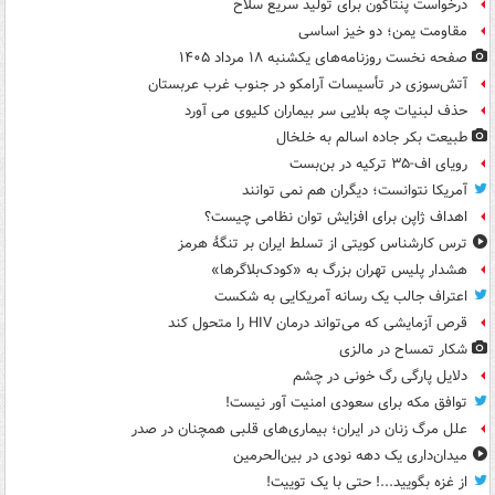
درخواست پنتاگون برای تولید سریع سلاح
مقاومت یمن؛ دو خیز اساسی
صفحه نخست روزنامه‌های یکشنبه ۱۸ مرداد ۱۴۰۵
آتش‌سوزی در تأسیسات آرامکو در جنوب غرب عربستان
حذف لبنیات چه بلایی سر بیماران کلیوی می آورد
طبیعت بکر جاده اسالم به خلخال
رویای اف-۳۵ ترکیه در بن‌بست
آمریکا نتوانست؛ دیگران هم نمی توانند
اهداف ژاپن برای افزایش توان نظامی چیست؟
ترس کارشناس کویتی از تسلط ایران بر تنگۀ هرمز
هشدار پلیس تهران بزرگ به «کودک‌بلاگرها»
اعتراف جالب یک رسانه آمریکایی به شکست
قرص آزمایشی که می‌تواند درمان HIV را متحول کند
شکار تمساح در مالزی
دلایل پارگی رگ خونی در چشم
توافق مکه برای سعودی امنیت آور نیست!
علل مرگ زنان در ایران؛ بیماری‌های قلبی همچنان در صدر
میدان‌داری یک دهه نودی در بین‌الحرمین
از غزه بگویید...! حتی با یک توییت!