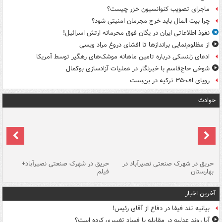
ماجرای تصویب کنوانسیون خزر چیست؟
چرا بیت المال باید خرج مجرمان امنیتی شود؟
نفوذ اطلاعاتی ایران در یگان فوق محرمانه ارتش اسرائیل!
از مظلوم‌نمایی براندازها تا افشای دروغ مراد ویسی
ادعای زلنسکی درباره تامین ماهانه موشک‌های رهگیر توسط آمریکا
شوخی حاج‌قاسم با خبرنگار در عملیات آزادسازی بوکمال
رویای اف-۳۵ ترکیه در بن‌بست
حوادث
حریق در شهرک صنعتی نصیرآباد در
حریق در شهرک صنعتی نصیرآباد+
هش
بهارستان
فیلم
آخرین اخبار
بیانیه تند فیفا در دفاع از آقای رئیس!
آیا روند عدلیه در مقابله با فساد تغییری کرده است؟