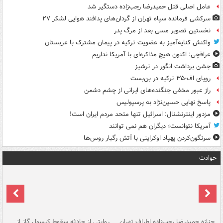
عامل اصلی قتل حمیدرضا رجب‌زاده دستگیر شد
سرکشی فرمانده سپاه تهران از گردان‌های پدافند هوایی لشکر ۲۷
نخستین تصویر مسی بعد از مرگ پدر
واکنش کنایه‌آمیز به عضویت ترکیه در پیمان مشترک با عربستان
عراقچی: اکنون هیچ مذاکره‌ای با آمریکا نداریم
جشن برداشت انگور در ترشیز
رویای اف-۳۵ ترکیه در بن‌بست
راز عبور مخفی جنگنده‌های ایرانی از چشم دشمن
پاسخ نهایی حسین‌نژاد به پرسپولیس
مزدور اینترنشنال: اسرائیل تنها متحد مردم ایران است!
آمریکا نتوانست؛ دیگران هم نمی توانند
سرنگون‌کردن پهپاد اوکراینی با آتش رگبار روس‌ها
حوادث
جنازه حمیدرضا رجب‌زاده اطراف تهران
روایتی از حادثه سقوط کپسول گاز از
حم