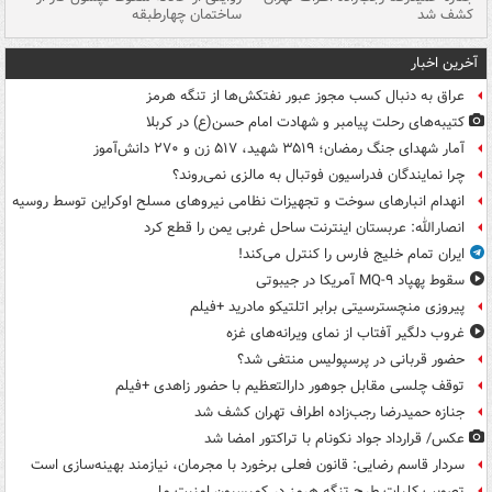
کشف شد
ساختمان چهارطبقه
زاهدا
آخرین اخبار
عراق به دنبال کسب مجوز عبور نفتکش‌ها از تنگه هرمز
کتیبه‌های رحلت پیامبر و شهادت امام حسن(ع) در کربلا
آمار شهدای جنگ رمضان؛ ۳۵۱۹ شهید، ۵۱۷ زن و ۲۷۰ دانش‌آموز
چرا نمایندگان فدراسیون فوتبال به مالزی نمی‌روند؟
انهدام انبارهای سوخت و تجهیزات نظامی نیروهای مسلح اوکراین توسط روسیه
انصارالله: عربستان اینترنت ساحل غربی یمن را قطع کرد
ایران تمام خلیج فارس را کنترل می‌کند!
سقوط پهپاد MQ-۹ آمریکا در جیبوتی
پیروزی منچسترسیتی برابر اتلتیکو مادرید +فیلم
غروب دلگیر آفتاب از نمای ویرانه‌های غزه
حضور قربانی در پرسپولیس منتفی شد؟
توقف چلسی مقابل جوهور دارالتعظیم با حضور زاهدی +فیلم
جنازه حمیدرضا رجب‌زاده اطراف تهران کشف شد
عکس/ قرارداد جواد نکونام با تراکتور امضا شد
سردار قاسم رضایی: قانون فعلی برخورد با مجرمان، نیازمند بهینه‌سازی است
تصویب کلیات طرح تنگه هرمز در کمیسیون امنیت ملی