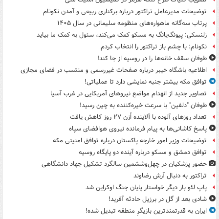
توضیحات مدیرعامل تراکتور درباره برکناری ربیعی و آمدن نکونام
پرتاب سه‌گانه ماهواره‌های منظومه سلیمانی در سال ۱۴۰۵
زلنسکی: پیونگ‌یانگ به مسکو کمک می‌کند، سئول به کمک ما بیاید
نکونام: با چشم باز تراکتور را انتخاب کردم
طوفان سقف خانه‌ها را در روسیه از جا ‌کند!
اطلاعیه باشگاه خیبر درباره صفحات غیررسمی و منتسب در فضای مجازی
توافق مکه بیشتر جنبه نمایشی دارد تا عملیاتی!
تصاویر جدید از انهدام مواضع نیروهای آمریکایی در غرب آسیا
طوفان "دلفین" با سرعت خیره‌کننده به چین رسید!
تعداد روزهای آلوده با آلاینده اُزن ۲۷ روز کاهش یافت
پاسخ کاشانی‌ها به پیام فرمانده نیروی هوافضای سپاه
توضیحات وزیر امور خارجه پاکستان درباره توافق امنیتی مکه
توافق دمشق و مسکو درباره آینده دو پایگاه روسیه
حضور پزشکیان در چهل‌وششمین سالگرد تشکیل جهاد دانشگاهی
تراکتور به دنبال آرش رضاوند
پاپ لئو بار دیگر خواستار پایان جنگ اوکراین شد
شادی بعد از گل در برزیل حادثه آفرید!
ایران به قدرتمندترین بازیگرِ منطقه تبدیل شده!