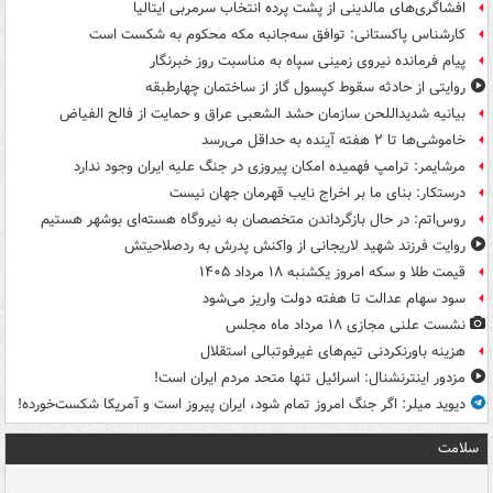
افشاگری‌های مالدینی از پشت پرده انتخاب سرمربی ایتالیا
کارشناس پاکستانی: توافق سه‌جانبه مکه محکوم به شکست است
پیام فرمانده نیروی زمینی سپاه به مناسبت روز خبرنگار
روایتی از حادثه سقوط کپسول گاز از ساختمان چهارطبقه
بیانیه شدیداللحن سازمان حشد الشعبی عراق و حمایت از فالح الفیاض
خاموشی‌ها تا ۲ هفته آینده به حداقل می‌رسد
مرشایمر: ترامپ فهمیده امکان پیروزی در جنگ علیه ایران وجود ندارد
درستکار: بنای ما بر اخراج نایب قهرمان جهان نیست
روس‌اتم: در حال بازگرداندن متخصصان به نیروگاه هسته‌ای بوشهر هستیم
روایت فرزند شهید لاریجانی از واکنش پدرش به ردصلاحیتش
قیمت طلا و سکه امروز یکشنبه ۱۸ مرداد ۱۴۰۵
سود سهام عدالت تا هفته دولت واریز می‌شود
نشست علنی مجازی ۱۸ مرداد ماه مجلس
هزینه باورنکردنی تیم‌های غیرفوتبالی استقلال
مزدور اینترنشنال: اسرائیل تنها متحد مردم ایران است!
دیوید میلر: اگر جنگ امروز تمام شود، ایران پیروز است و آمریکا شکست‌خورده!
سلامت