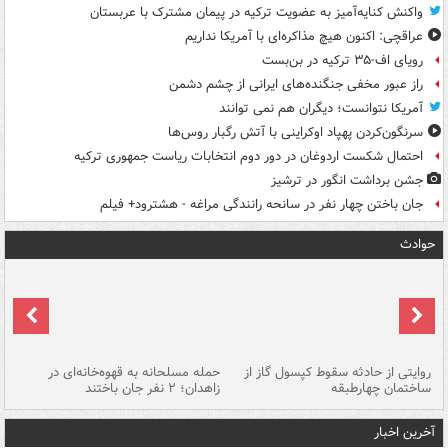
واکنش کنایه‌آمیز به عضویت ترکیه در پیمان مشترک با عربستان
عراقچی: اکنون هیچ مذاکره‌ای با آمریکا نداریم
رویای اف-۳۵ ترکیه در بن‌بست
راز عبور مخفی جنگنده‌های ایرانی از چشم دشمن
آمریکا نتوانست؛ دیگران هم نمی توانند
سرنگون‌کردن پهپاد اوکراینی با آتش رگبار روس‌ها
احتمال شکست اردوغان در دور دوم انتخابات ریاست جمهوری ترکیه
جشن برداشت انگور در ترشیز
جان باختن چهار نفر در سانحه رانندگی مراغه - هشترود+ فیلم
حوادث
روایتی از حادثه سقوط کپسول گاز از
حمله مسلحانه به قهوه‌خانه‌ای در
عا
ساختمان چهارطبقه
زاهدان؛ ۲ نفر جان باختند
دس
آخرین اخبار