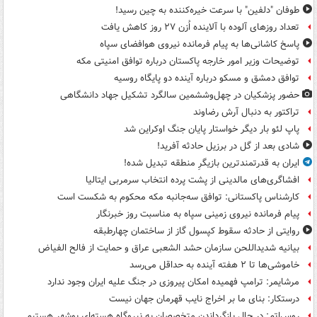
طوفان "دلفین" با سرعت خیره‌کننده به چین رسید!
تعداد روزهای آلوده با آلاینده اُزن ۲۷ روز کاهش یافت
پاسخ کاشانی‌ها به پیام فرمانده نیروی هوافضای سپاه
توضیحات وزیر امور خارجه پاکستان درباره توافق امنیتی مکه
توافق دمشق و مسکو درباره آینده دو پایگاه روسیه
حضور پزشکیان در چهل‌وششمین سالگرد تشکیل جهاد دانشگاهی
تراکتور به دنبال آرش رضاوند
پاپ لئو بار دیگر خواستار پایان جنگ اوکراین شد
شادی بعد از گل در برزیل حادثه آفرید!
ایران به قدرتمندترین بازیگرِ منطقه تبدیل شده!
افشاگری‌های مالدینی از پشت پرده انتخاب سرمربی ایتالیا
کارشناس پاکستانی: توافق سه‌جانبه مکه محکوم به شکست است
پیام فرمانده نیروی زمینی سپاه به مناسبت روز خبرنگار
روایتی از حادثه سقوط کپسول گاز از ساختمان چهارطبقه
بیانیه شدیداللحن سازمان حشد الشعبی عراق و حمایت از فالح الفیاض
خاموشی‌ها تا ۲ هفته آینده به حداقل می‌رسد
مرشایمر: ترامپ فهمیده امکان پیروزی در جنگ علیه ایران وجود ندارد
درستکار: بنای ما بر اخراج نایب قهرمان جهان نیست
روس‌اتم: در حال بازگرداندن متخصصان به نیروگاه هسته‌ای بوشهر هستیم