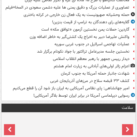
مخالفت نتانیاهو با طرح ۱۵ ماده ای غزه و تکرار لفاظی علیه ایران
تصاویری از عملیات بزرگ و دقیق یمنی ها علیه دشمن سعودی در المخا+فیلم
حمله وحشیانه صهیونیست به یک فعال زن خارجی در کرانه باختری
گلایه‌های رای دهندگان به ترامپ از قیمت بنزین!
گاردین: حملات یمن نخستین آزمون «توافق مکه» است
واکنش علیرضا دبیر به اخراج یک کشتی‌گیر به خاطر اضافه وزن
عملیات تهاجمی اسرائیل در جنوب غربی سوریه
نخستین جلسه مدیرعامل تراکتور با جواد نکونام برگزار شد
دیدار رییس جمهور با رهبر معظم انقلاب اسلامی
اعزام زائر اولی‌های آبادانی به زیارت امام هشتم
شهادت جانباز حمله آمریکا به جنوب کرمان
کشف ۳۳ قبضه سلاح در مرزهای آذربایجان غربی
امیر جهانشاهی: پای نظامی آمریکایی به ایران باز شود آن را قطع می‌کنیم
رسوایی دیپلماسی آمریکا در برابر ایران توسط بلاگر آمریکایی!
سلامت