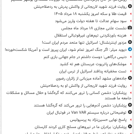
روایت فرزند شهید لاریجانی از واکنش پدرش به ردصلاحیتش
قیمت طلا و سکه امروز یکشنبه ۱۸ مرداد ۱۴۰۵
سود سهام عدالت تا هفته دولت واریز می‌شود
نشست علنی مجازی ۱۸ مرداد ماه مجلس
هزینه باورنکردنی تیم‌های غیرفوتبالی استقلال
مزدور اینترنشنال: اسرائیل تنها متحد مردم ایران است!
دیوید میلر: اگر جنگ امروز تمام شود، ایران پیروز است و آمریکا شکست‌خورده!
دنیس درگاهی: دوست داشتم در جام جهانی بازی کنم
موشک‌های پاتریوت عربستان هم ته‌ کشید
تست مخفیانه پدافند اسرائیل از ترس ایران
جاده‌های مشهد آماده میزبانی از زائران رضوی
روایت فرزند شهید لاریجانی از واکنش او به ردصلاحیتش
پزشکیان: دشمن کسانی را ترور می‌کنند که گره‌گشا و حلال مسائل و مشکلات
جامعه ما هستند
پزشکیان: دشمن آدم‌هایی را ترور می‌کند که گره‌گشا هستند
توضیحاتی درباره سیستم Van VAR در فوتبال ایران
پاسخ نهایی حسین‌نژاد به پرسپولیس
پزشکیان: برادران ما در نیروهای مسلح کاری کردند کارستان