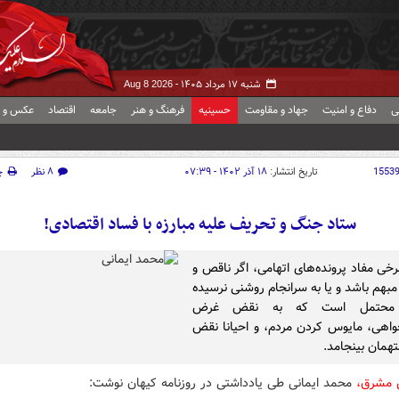
شنبه ۱۷ مرداد ۱۴۰۵ -
Aug 8 2026
ی
دفاع و امنیت
جهاد و مقاومت
حسینیه
فرهنگ و هنر
جامعه
اقتصاد
عکس و ف
1553
تاریخ انتشار:
۱۸ آذر ۱۴۰۲ - ۰۷:۳۹
۸ نظر
چ
ستاد جنگ و تحریف علیه مبارزه با فساد اقتصادی!
رخی مفاد پرونده‌های اتهامی، اگر ناقص و
مبهم باشد و یا به سرانجام روشنی نرسیده
 محتمل است که به نقض غرض
واهی، مایوس کردن مردم، و احیانا نقض
همان بینجامد.
 مشرق،
محمد ایمانی طی یادداشتی در روزنامه کیهان نوشت: