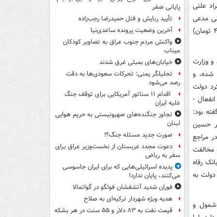
اد علنی
پایانی صفر
نی مدعی
تأیید ربایش و قتل حمیدرضا رجب‌زاده
پرونده ارزی چای شده‌اند که واگذاری رانتی و مفسده‌آمیز ۱۸ میلیارد دلار (به قیمت ۴۲۰۰ تومان)
آخرین وضعیت پرونده ساعدی‌نیا
واکنش مردم جنوب عراق به تصاویر کودکان
میناب
و وزارت
خیابان‌های بمبئی غرق شدند
 شده، و
تحلیلگر یمنی: تحرکات سعودی‌ها به دقت
رصد می‌شود
کرد دولت
اقدام ۱۱ سناتور آمریکایی برای توقف جنگ
انفعال -
علیه ایران
ته بود:
تجاوز جنگنده‌های صهیونیستی به حریم هوایی
لبنان
ومانی) با اصرار حسین
صورت جدید مسئله جنگ؟!
ر مراجع
دعوت مجدد عربستان از نخست‌وزیر عراق برای
 مخالفت
سفر به ریاض
انک رفاه
پدیده اسرائیلی‌هایی که برای ایران جاسوسی
دولت به
می‌کنند، پایان ندارد!
فوران شدید آتشفشان فوئگو در گواتمالا
هدیه ویژه شهردار ترکیه‌ای به صلاح
 شمول و
قیمت نفت به ۸۳ دلار و ۵۵ سنت در هر بشکه