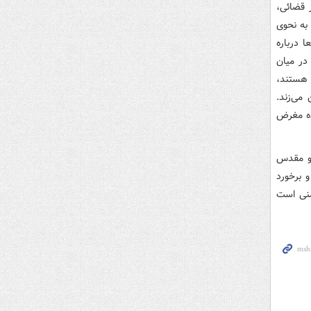
قضائی‌،
به نحوی
ا درباره
در میان
ت هستند،
می‌زند.
رده مغرض
 و مقدس
 برخورد
منی است