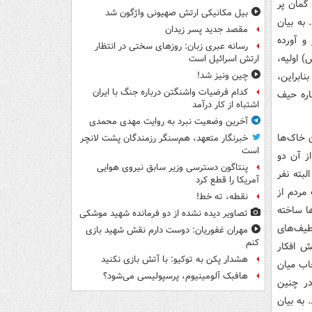
گمان پر
بیل مکانیکی ارتش صهیونی واژگون شد
به بیان
مقصد جدید پسر زیدان
 و آورده
رسانه عبری زبان: روزهای سختی در انتظار
 اولیه،
ارتش اسرائیل است
نابراین،
چین ونیز شد!
کدام فرضیات واشنگتن درباره جنگ با ایران
اره حیف
اشتباه از کار درآمد
آخرین وضعیت نبرد به روایت مهدی محمدی
ن خاک‌ها
خبرنگار متعهد، هم‌سنگر رزمندگان پشت لانچر
است
ز آن دو
پنتاگون دسترسی وزیر سابق نیروی هوایی
بته نفر
آمریکا را قطع کرد
مردم از
نقطه، ته خط!
ها ساخته
تصاویر دیده‌ نشده از دو فرمانده شهید موشکی
طیف‌های
مهران غفوریان: دوست دارم نقش شهید بازی
کنم
ش افکار
هشدار پکن به توکیو: با آتش بازی نکنید
جاب میان
هافبک آلومینیوم، پرسپولیسی می‌شود؟
در چنین
 به بیان