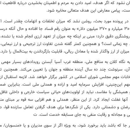
ان نشود که اگر هدف، امید دادن به مردم و اطمینان بخشیدن درباره قاطعیت امر
است، پیامی معارض این هدف متعالی مخابره شود.
 در پرونده مورد بحث، روشن نشد که میزان تخلفات و اتهامات چقدر است. ا
رقم کلی «۳ میلیارد و ۳۷۰ میلیون دلار» به عنوان رقم فساد جا افتاده و حال آنکه
 روشنگری دقیق دارد؛ مبنی بر اینکه چه میزان از تعهد ارزی انجام شده یا نشده
 چه زمانی است؟ و همچنین کمتر گفته شدن تفاوت ارز ترجیحی و ارز نیمایی، و 
میزان از ارز واگذار شده یا معادل ریالی، قابلیت بازگرداندن به بیت‌المال را دارد.
اویه نگاه کلان به منافع ملی، منطقه غرب آسیا آبستن رویدادهای بسیار مهمی
آن، سرنوشت چند ده سال آینده منطقه و جهان را تعیین می‌کند. همچنین تا
تخابات مهم مجلس شورای اسلامی در کشور برگزار خواهد شد. لازمه استقبال از
هم این‌چنینی، افزایش سرمایه امید و اراده و همدلی ملی است. بنابراین ضمن
همیشگی با مفاسد، نباید از اولویت‌های حیاتی سیاست خارجی و داخلی غافل 
آنها غفلت ایجاد کرد. از این منظر، همدلی و هم افزایی سه قوه بر مبنای منا
رضان و دشمنانی دارد. یکی از شگردها برای هدف گرفتن تعامل سازنده قوا، د
نی و مجادله و رقابت منفی به جای مسابقه خدمت است. ت
جا که باشد باید برخورد شود، به ویژه اگر از سوی مدیران و یا «منسوبان/ م