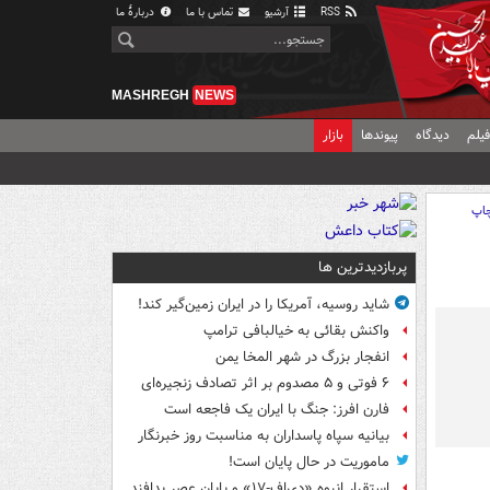
RSS
آرشیو
تماس با ما
دربارهٔ ما
MASHREGH
NEWS
یلم
دیدگاه
پیوندها
بازار
اپ
پربازدیدترین ها
شاید روسیه، آمریکا را در ایران زمین‌گیر کند!
واکنش بقائی به خیالبافی ترامپ
انفجار بزرگ در شهر المخا یمن
۶ فوتی و ۵ مصدوم بر اثر تصادف زنجیره‌ای
فارن افرز: جنگ با ایران یک فاجعه است
بیانیه سپاه پاسداران به مناسبت روز خبرنگار
ماموریت در حال پایان است!
استقرار انبوه «دی‌اف‑۱۷» و پایان عصر پدافند