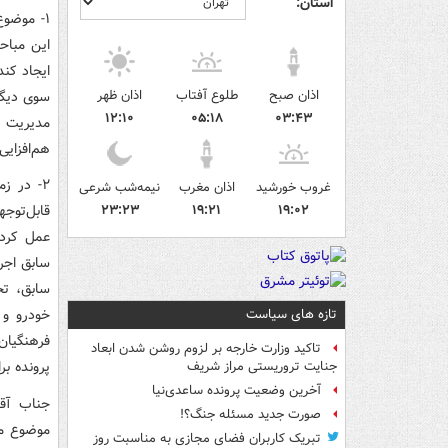
استان:
۱- موضو
این مباح
ایجاد کن
اذان صبح
طلوع آفتاب
اذان ظهر
سوی دیگر
۱۲:۱۰
۰۵:۱۸
۰۳:۴۳
مدیریت د
هم‌افزایی
۲- در ز
غروب خورشید
اذان مغرب
نیمه‌شب شرعی
۱۹:۰۲
۱۹:۲۱
۲۳:۲۳
قابل‌توج
عمل کرده
سابق اجرا
سابق، تخ
خودرو و 
تازه های سیاست
فرهنگیان
تاکید وزارت خارجه بر لزوم روشن شدن ابعاد
پرونده بر
جنایت تروریستی مراز شریف
آخرین وضعیت پرونده ساعدی‌نیا
صورت جدید مسئله جنگ؟!
موضوع مه
تبریک کاربران فضای مجازی به مناسبت روز