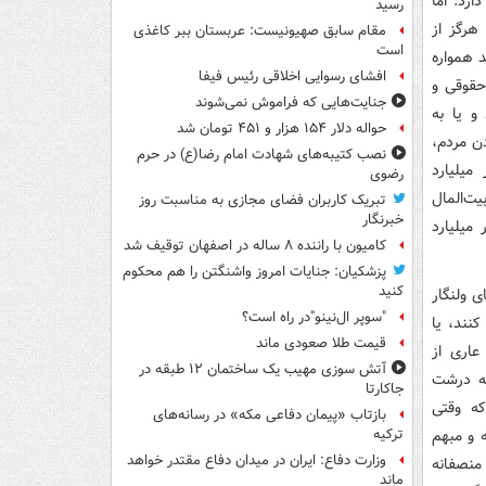
رد. اما
رسید
هرگز از
مقام سابق صهیونیست: عربستان ببر کاغذی
است
 همواره
افشای رسوایی اخلاقی رئیس فیفا
حقوقی و
جنایت‌هایی که فراموش نمی‌شوند
و یا به
حواله دلار ۱۵۴ هزار و ۴۵۱ تومان شد
ن مردم،
نصب کتیبه‌های شهادت امام رضا(ع) در حرم
میلیارد
رضوی
ت‌المال
تبریک کاربران فضای مجازی به مناسبت روز
خبرنگار
میلیارد
کامیون با راننده ۸ ساله در اصفهان توقیف شد
پزشکیان: جنایات امروز واشنگتن را هم محکوم
کنید
 ولنگار
"سوپر ال‌نینو"در راه است؟
نند، یا
قیمت طلا صعودی ماند
 عاری از
آتش سوزی مهیب یک ساختمان ۱۲ طبقه در
نه درشت
جاکارتا
که وقتی
بازتاب «پیمان دفاعی مکه» در رسانه‌های
ه و مبهم
ترکیه
وزارت دفاع: ایران در میدان دفاع مقتدر خواهد
منصفانه
ماند