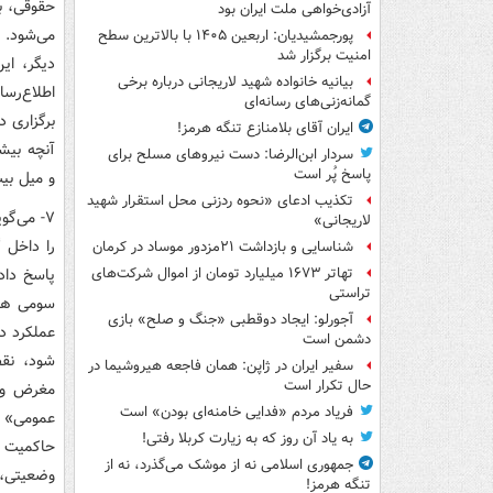
حقوقی، ب
آزادی‌خواهی ملت ایران بود
می‌شود. 
پورجمشیدیان: اربعین ۱۴۰۵ با بالاترین سطح
امنیت برگزار شد
دیگر، این
بیانیه خانواده شهید لاریجانی درباره برخی
اطلاع‌رس
گمانه‌زنی‌های رسانه‌ای
برگزاری د
ایران آقای بلامنازع تنگه هرمز!
آنچه بیش
سردار ابن‌الرضا: دست نیروهای مسلح برای
پاسخ پُر است
و میل بیت
تکذیب ادعای «نحوه ردزنی محل استقرار شهید
۷- می‌گ
لاریجانی»
را داخل 
شناسایی و بازداشت ۲۱مزدور موساد در کرمان
پاسخ داد
تهاتر ۱۶۷۳ میلیارد تومان از اموال شرکت‌های
تراستی
سومی هم 
آجورلو: ایجاد دوقطبی «جنگ و صلح‌» بازی
عملکرد دس
دشمن است
شود، نقض
سفیر ایران در ژاپن: همان فاجعه هیروشیما در
حال تکرار است
مغرض و م
فریاد مردم «فدایی خامنه‌ای بودن» است
عمومی» ان
به یاد آن روز که به زیارت کربلا رفتی!
حاکمیت و
جمهوری اسلامی نه از موشک می‌گذرد، نه از
وضعیتی، ا
تنگه هرمز!