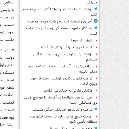
اسلامی ب
خبرنگار
تا رئیس 
پزشکیان: جنایات امروز واشنگتن را هم محکوم
کنید
جرایم به
آخرین وضعیت نبرد به روایت مهدی محمدی
مستند، با
خبرنگار متعهد، هم‌سنگر رزمندگان پشت لانچر
بدون ترس
است
مفسد ندا
نقطه، ته خط!
قالیباف روز خبرنگار را تبریک گفت
۳- در د
پزشکیان: ما نوکر مردم و در خدمت آنان
دولت، نه‌
هستیم
مدعی اول
عراقچی: زمان آن فرا رسیده است که به خود
متکی باشیم
دستگاه قض
ترامپ التماس‌کننده توافقی است که خود
آمده و ض
ویران کرد
نقطه قوت
واکنش بقائی به خیالبافی ترامپ
اصلاحات 
اظهارات وزیر خزانه‌داری آمریکا با مواضع قبلی
گذاشت و 
وی متناقض است
«ستاد حم
ترامپ و نتانیاهو جنایتکار جنگی هستند!
امنیت خلیج فارس باید به دست کشورهای
منطقه تأمین شود
ارشد دول
ماموریت در حال پایان است!