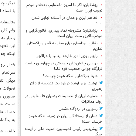
دیگر، چن
پزشکیان: اگر تا امروز مانده‌ایم، به‌خاطر مردم
با فساد 
نجیب ایران است
تفاهم ایران و عمان در آستانه نهایی شدن
متاسفانه
است
پزشکیان: مشروطه نماد بیداری، قانون‌گرایی و
مردم‌سالاری ملت ایران است
و نیاز به
بقائی: برنامه‌ای برای سفر به قطر و پاکستان
این تعهد
نداریم
اینکه چه 
رایزنی وزیر امور خارجه ایتالیا با عراقچی
بررسی چالش‌های جمعیتی در چهارمین جلسه
۸- از ز
قرارگاه جوانی جمعیت قوه قضا
سرانجام 
شرط بازگشایی تنگه هرمز چیست؟
دیگر، ان
توئیت وزیر ارشاد درباره یک تکذیبیه از دفتر
تحولات م
رهبری
ضروری و 
حمایت ایران از تصمیمات رهبران فلسطینی در
روند مذاکرات
نسبت به 
رسوایی در اردوگاه دشمن!
حتما معا
عمان از ایستادگی ایران در زمینه تنگه هرمز
به بدگما
خرسند است!
پیش‌بینی رئیس کمیسیون امنیت ملی از آینده
خلف، هر 
جنگ