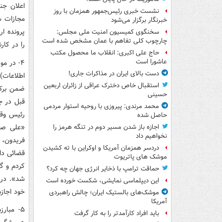
اعلان جن
نشست خبری رئیس‌جمهور همزمان با روز
مجازات ش
خبرنگار برگزار می‌شود
سخنگوی کمیسیون امنیت ملی مجلس:
چارچوب کلی تفاهم با عمان مشخص شده است
را در کار
حاج علی اکبری: انقلاب ما محصول مکتب
عاشورا است
۴- در م
دست بالای ایران در مذاکرات جاری!
اطلاعات)
استقبال خاص دخترک عراقی از زائران اربعین
ضمن برکنا
حسینی
قبل در جا
محمد مرندی: پیروزی با روحیه استوار مردمی
رئیس وقت
حاصل شده
اجازه باز شدن مسیر دوم در تنگه هرمز را
نخواهیم داد
فریدون، 
دردسر همزمان آمریکا و اوکراین با ته کشیدن
قضائی دا
موشک های پاتریوت
کردم و گف
حماقت ترامپ با ذخایر انرژی جهان چه کرد؟
شد». در 
این دیپلماسی نمایشی، شکست خورده است
خود اجازه
موشک‌های بالستیک ایران؛ چالش راهبردی
آمریکا
۵- مبار
باید افراد کارآمدتر را به کار گرفت