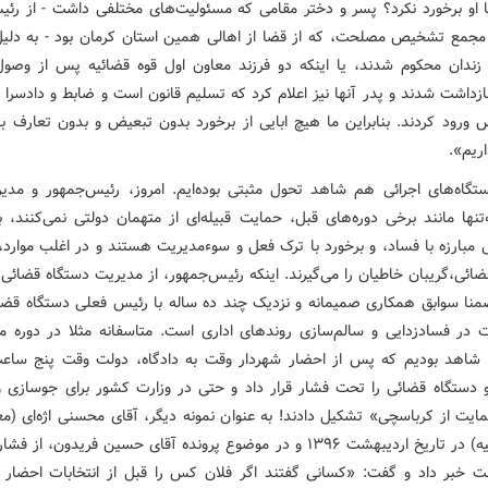
ا او برخورد نکرد؟ پسر و دختر مقامی که مسئولیت‌های مختلفی داشت - از رئی
مجمع تشخیص مصلحت، که از قضا از اهالی همین استان کرمان بود - به دلیل
 زندان محکوم شدند، یا اینکه دو فرزند معاون اول قوه قضائیه پس از وصو
زداشت شدند و پدر آنها نیز اعلام کرد که تسلیم قانون است و ضابط و دادسرا و
 ورود کردند. بنابراین ما هیچ ابایی از برخورد بدون تبعیض و بدون تعارف با
ریم».
ستگاه‌های اجرائی هم شاهد تحول مثبتی بوده‌ایم. امروز، رئیس‌جمهور و مدیر
تنها مانند برخی دوره‌های قبل، حمایت قبیله‌ای از متهمان دولتی نمی‌کنند، 
 مبارزه با فساد، و برخورد با ترک فعل و سوءمدیریت هستند و در اغلب موارد،
ائی،‌گریبان خاطیان را می‌گیرند. اینکه رئیس‌جمهور، از مدیریت دستگاه قضائی
منا سوابق همکاری صمیمانه و نزدیک چند ده ساله با رئیس فعلی دستگاه قضائ
 در فسادزدایی و سالم‌سازی روندهای اداری است. متاسفانه مثلا در دوره م
شاهد بودیم که پس از احضار شهردار وقت به دادگاه، دولت وقت پنج سا
دستگاه قضائی را تحت فشار قرار داد و حتی در وزارت کشور برای جوسازی و ‌
ایت از کرباسچی» تشکیل دادند! به عنوان نمونه دیگر، آقای محسنی اژه‌ای (مع
قوه قضائیه) در تاریخ اردیبهشت ۱۳۹۶ و در موضوع پرونده آقای حسین فریدون، از
ت خبر داد و گفت: «کسانی گفتند اگر فلان کس را قبل از انتخابات احضار ک