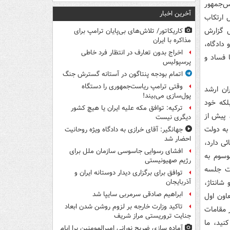
س‌جمهور
آخرین اخبار
 ارتکاب
ل گزارش
کاریکاتور/ تلاش‌های بی‌پایان ترامپ برای
مذاکره با ایران
 دادگاه،
اخراج بدون تعارف در انتظار فرد خاطی
 فساد و
پرسپولیس
اتمام بودجه پنتاگون در آستانه گسترش جنگ
وقتی ترامپ ریاست‌جمهوری را دستگاه
ان ارشد
پول‌سازی می‌بیند!
بلکه خود
ترکیه: توافق مکه علیه ایران یا هیچ کشور
 پیش از
دیگری نیست
 به دولت
جهانگیر: آقای خرازی به دادگاه ویژه روحانیت
احضار شد
ی دارد،
افشای رسوایی جاسوسی سازمان ملل برای
وسوم به
رژیم صهیونیستی
عت جلسه
توافق برای برگزاری دیدار دوستانه ایران و
شانتاژ،
آذربایجان
ابراهیم صادقی سرمربی سایپا شد
اون اول
تاکید وزارت خارجه بر لزوم روشن شدن ابعاد
 فشار مقامات
جنایت تروریستی مراز شریف
نید، ما
آماده سازی ضریح نورانی امیرالمومنین برا ایام