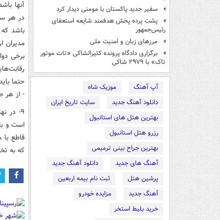
آنها باش
سفیر جدید پاکستان با مومنی دیدار کرد
در هر سط
پشت پرده پخش هدفمند شایعه استعفای
باشد که خ
رئیس‌جمهور
مرزهای زبان و امنیت ملی
مدیران ا
برگزاری دادگاه پرونده کثیرالشاکی «تات موتور
برخی دوای
تاک» با ۲۹۷۹ شاکی
رقابت‌ها
حتما باید
آپ آهنگ
موزیک شاه
- از هر ط
دانلود آهنگ جدید
سایت تاریخ ایران
۹- در ن
بهترین هتل های استانبول
است و با
رزرو هتل استانبول
قاطع با 
بهترین جراح بینی ترمیمی
که به تخ
آهنگ های جدید
دانلود آهنگ جدید
پرشین هتل
ثبت نام بیمه اربعین
آهنگ جدید
مزایده خودرو
خرید بلیط استخر