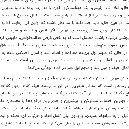
ست. قطعا گفتمان این دولت و رئیس آن، با دولت قبل زمین تا آسمان فرق دا
ال، اولا آقای رئیسی، یک دیوانسالاری کهن را به ارث برده و ثانیا مدیران، 
خل و بیرون دولت بی‌نیاز نیستند. بنابراین حساسیت در قبال موضوع فساد، باید
اشد. در عین حال، باید چند نکته را مد نظر داشت که اولین آن، رعایت آداب 
ست. انتشار برخی مفاد پرونده‌های اتهامی، اگر ناقص و نصفه و مبهم باشد 
روشنی نرسیده باشد، محتمل است که به نقض غرض عدالت‌خواهی، مایوس کرد
 نقض حقوق متهمان بینجامد. در پرونده فساد مشهور به «فساد سه هزار 
 در حالی که متهم اول پرونده محاکمه و اعدام شد و اموال اختلاس شده به بی
صویر رسانه‌ای برساخته و رسوب کرده در برخی اذهان این است که سه هزار 
المال حیف و میل شد و متهم اول هم در کانادا زندگی می‌کند!
 بخش مهمی از مسئولیت «تصویرسازی تحریف‌آمیز و ناامیدکننده»، بر عهده فضای
رسانه‌ای است که محافل غرض‌ورز در آن می‌تواننند «یک کلاغ، چهل کلاغ» ک
 بگویند و فضا را غبار آلود کنند، بی‌آنکه هزینه‌ای بپردازند. در این فضای
 بهترین خدمات مسئولان و بیشترین و جدی‌ترین برخوردها با مفسدان دا
 تصویرسازی وارونه قرار خواهد گرفت. اما بخش دیگر ماجرا، این است 
 قبل از به سرانجام رسیدن، یا بدون بیان کامل ابعاد و جزئیات آن، نصفه و نیم
‌شود، سطرهای سفید بسیاری را باقی می‌گذارد که به جای قضاوت دقیق و 