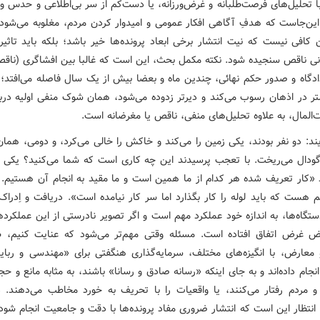
ا تحلیل‌های فرصت‌طلبانه و غرض‌ورزانه، یا دست‌کم از سر بی‌اطلاعی و حدس و 
این‌جاست که هدفِ آگاهی افکار عمومی و امیدوار کردن مردم، مغلوبه می‌شود. 
 کافی نیست که نیت انتشار برخی ابعاد پرونده‌ها خیر باشد؛ بلکه باید تاثیر
انی ناقص سنجیده شود. نکته مکمل بحث، این است که غالبا بین افشاگری (ناقص)
ادگاه و صدور حکم نهائی، چندین ماه و بعضا بیش از یک سال فاصله می‌افتد؛ ب
تر در اذهان رسوب می‌کند و دیرتر زدوده می‌شود، همان شوک منفی اولیه درب
‌المال، به علاوه تحلیل‌های منفی، ناقص یا مغرضانه است.
ویند: دو نفر بودند، یکی زمین را می‌کند و خاکش را خالی می‌کرد، و دومی، هما
گودال می‌ریخت. با تعجب پرسیدند این چه کاری است که شما می‌کنید؟ یکی ا
 «کار تعریف شده هر کدام از ما همین است و ما مقید به انجام آن هستیم. ال
هست که باید لوله را کار بگذارد اما سر کار نیامده است». دریافت و اِدراک 
تگاه‌ها، به اندازه خود عملکرد مهم است و اگر تصویر نادرستی از این عملکرد
 غرض اتفاق افتاده است. مسئله وقتی مهم‌تر می‌شود که عنایت کنیم، 
عارض، با انگیزه‌های مختلف، سرمایه‌گذاری هنگفتی برای «مهندسی و ربای
جام داده‌اند و به جای اینکه «رسانه صادق و رسانا» باشند، به مثابه مانع و ح
 مردم رفتار می‌کنند، یا واقعیات را با تحریف به خورد مخاطب می‌دهند. 
نتظار این است که انتشار ضروری مفاد پرونده‌ها با دقت و جامعیت انجام شود.