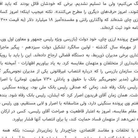
گ می‌کنیم؛ ولی ما تسلیم نشدیم. برخی که خودشان قائل بودند که باید افر
وند، امروز حرف‌های دیگری را مطرح می‌کنند». نکته عیجیب اینکه؛ امروز کسا
نامه خود ثبت کرده‌اند.
وضوع پرونده ارزی چای، خود دولت (بازرسی ویژه رئیس‌ جمهور و معاون اول وی، 
 از مهرماه سال گذشته - اولین سالگرد تشکیل دولت سیزدهم - پیگیر ماجرا
ری برخی مدیران ذی‌ربط، به دستگاه قضائی ارجاع داده‌اند. این را باید با روی
نبداری از متخلفان و متهمان مقایسه کرد. به یاد بیاوریم اظهارات - آمیخته با 
 سازمان بازرسی را که درباره انتصاب غیرقانونی یکی از مدیران نجومی‌بگیر گف
«علی صدقی (مدیر نجومی‌بگیر بانک با حقوق و پاداش ۷۳۰ میلیون ت
رئیس بانک رفاه شد. زمانی که صدقی رئیس بانک ملی بود، پرونده سنگینی د
شت. همان زمان آقای فریدون اصرار کرد که ایشان، رئیس بانک رفاه شود. بنده
تم وی پرونده سنگینی دارد، ولی متاسفانه با اصرار و لابی مستقیم، وی رئیس ب
مقام مقایسه، امروز به اعتبار قاطعیت و صراحت آقای رئیسی، کسی در ارکان 
 نمی‌دهد از متهمان فساد حمایت کند، یا برای انتصاب آنها فشار بیاورد.
زه با تخلفات و مفاسد اقتصادی، جناح‌بردار یا زمان‌بردار نیست؛ بلکه همه