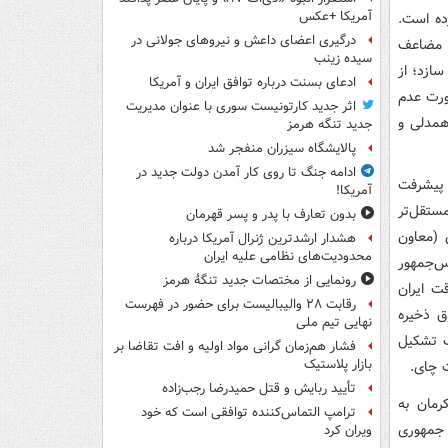
آمریکا +عکس
ده است.
درگیری اعضای داعش و نیروهای جولانی در
ت مضاعف
سیده زینب
ازد؛ از
ادعای بسنت درباره توافق ایران و آمریکا
ورت عدم
اثر جدید کارتونیست سوری با عنوان مدیریت
همدلی و
جدید تنگه هرمز
پالایشگاه سیزران منفجر شد
ادامه جنگ تا روی کار آمدن دولت جدید در
 پیشرفت
آمریکا!
ستقل‌تر
بدون تعارف با پدر و پسر قهرمان
 (معاون
هشدار ارشدترین ژنرال آمریکا درباره
محدودیت‌های نظامی علیه ایران
یس‌جمهور
رونمایی از مختصات جدید تنگۀ هرمز
ت ایران
رقابت ۲۸ والیبالیست برای حضور در فهرست
ق ذخیره
نهایی تیم ملی
ب تشکیل
فشار هم‌زمان گرانی مواد اولیه و افت تقاضا بر
بازار پلاستیک
ت چای.
تأیید ربایش و قتل حمیدرضا رجب‌زاده
ن ۱۴۰۲ در جمع مردم کرمان به
ترامپ التماس‌کننده توافقی است که خود
 جمهوری
ویران کرد