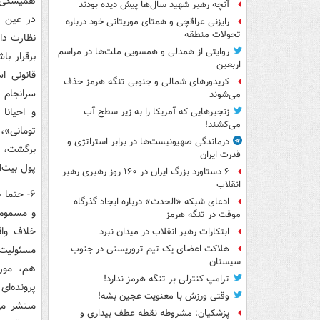
همیشگی ا
آنچه رهبر شهید سال‌ها پیش دیده بودند
در عین ح
رایزنی عراقچی و همتای موریتانی خود درباره
تحولات منطقه
نظارت دا
روایتی از همدلی و همسویی ملت‌ها در مراسم
برقرار ب
اربعین
قانونی ا
کریدورهای شمالی و جنوبی تنگه هرمز حذف
سرانجام 
می‌شوند
و احیانا
زنجیرهایی که آمریکا را به زیر سطح آب
می‌کشند!
تومانی»،
درماندگی صهیونیست‌ها در برابر استراتژی و
برگشت، ت
قدرت ایران
پول بیت‌
۶ دستاورد بزرگ ایران در ۱۶۰ روز رهبری رهبر
انقلاب
۶- حتما
ادعای شبکه «الحدث» درباره ایجاد گذرگاه
و مسموم 
موقت در تنگه هرمز
خلاف واقع
ابتکارات رهبر انقلاب در میدان نبرد
مسئولیت،
هلاکت اعضای یک تیم تروریستی در جنوب
سیستان
هم، مورد
ترامپ کنترلی بر تنگه هرمز ندارد!
پرونده‌ای
وقتی ورزش با معنویت عجین بشه!
منتشر می
پزشکیان: مشروطه نقطه عطف بیداری و