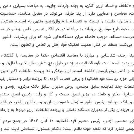
ع «تخلف و فساد ارزی کلان، به بهانه واردات چای»، به مباحث بسیاری دامن ز
ث، محاسن و معایبی دارد. از یک طرف، می‌تواند در مقابل مفاسد، حساسی
د و مدیران دلسوز را نسبت به «نقاط» یا «روال»‌های منتهی به آسیب، هوشیار س
، نحوه طرح موضوع می‌تواند به بی‌اعتمادی در افکار عمومی دامن بزند و در ص
رست مسئله، موجب فاصله میان دستگاه‌هایی شود که برای پیشرفت کشور 
 می‌کنند. منطقا در کنار اهمیت تفکیک قوا، اصل بر تعامل و تعاون است.
مینه رصد، شناسایی و مبارزه با مفاسد اقتصادی حتما در مقایسه با گذشته،
هی پدید آمده است. قوه قضائیه به‌ویژه در طول پنج شش سال اخیر، فعال‌تر و م
 و کمتر رودربایستی داشته است. از رسیدگی به پرونده تخلفات اکبر طبری
ئی حوزه ریاست قوه قضائیه) و برخی قضات آلوده، تا پرونده برادر و دستیار رئ
لفات چند نماینده سابق مجلس، برخی مدیران سابق بانک مرکزی، رؤسای وق
سایپا، دختر و داماد دو وزیر اسبق صمت و کار و رفاه، رئیس اسبق صندو
 و بانک سرمایه، رئیس سابق سازمان خصوصی‌سازی، و... تا این اواخر، در قال
ای فرزندان یکی از مدیران دستگاه قضائی و پرونده تخلفات ارزی مربوط به واردا
جناب آقای محسنی اژه‌ای، رئیس محترم قوه قضائیه، ۱۰ آبا
می اشاره کرد که نقطه قوت نظام است: «کدام مسئول، فسادش ثابت شد و