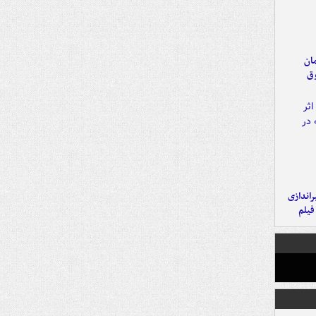
مان
وق
یراندازی
فیلم