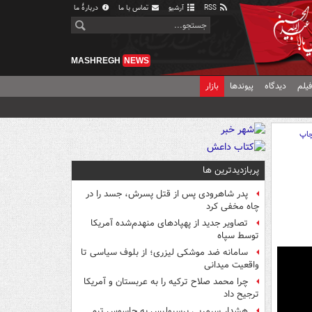
RSS
آرشیو
تماس با ما
دربارهٔ ما
MASHREGH
NEWS
یلم
دیدگاه
پیوندها
بازار
اپ
پربازدیدترین ها
پدر شاهرودی پس از قتل پسرش، جسد را در
چاه مخفی کرد
تصاویر جدید از پهپادهای منهدم‌شده آمریکا
توسط سپاه
سامانه ضد موشکی لیزری؛ از بلوف سیاسی تا
واقعیت میدانی
چرا محمد صلاح ترکیه را به عربستان و آمریکا
ترجیح داد
هشدار سرمربی پرسپولیس به جاسوس تیم