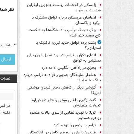
زلنسکی در انتخابات ریاست جمهوری اوکراین
نظر شما 
شکست می‌خورد
ادعاهای عربستان درباره توافق مشترک با
ترکیه و پاکستان
چگونه جنگ ترامپ با دانشگاه‌ها به شکست
کاخ سفید ختم شد؟
پشت پرده توافق جدید ایران؛ تاکتیک یا
*
لطفا عدد م
استراتژی؟
ادعای تکراری ترامپ درمورد تمایل ایران برای
دستیابی به توافق
بحران در راه‌آهن انگلیس ادامه دارد
هشدار نمایندگان جمهوری‌خواه به ترامپ درباره
نظرات
جنگ علیه ایران
گزارشی دیگر از کاهش ذخایر کلیدی موشکی
آمریکا
گفت وگوی تلفنی مودی و نتانیاهو درباره
در آمر
تحولات منطقه‌ای
نکته ا
کوبا: با تهدید نظامی از سوی ایالات متحده
روبه‌رو هستیم
ترامپ سوئیس را تهدید کرد
طالبان: داعش را به طور کامل در افغانستان