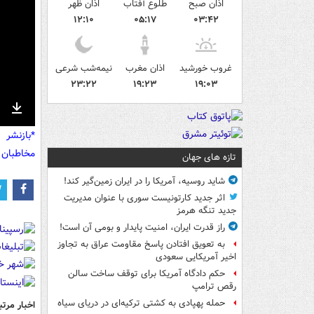
اذان صبح
طلوع آفتاب
اذان ظهر
۱۲:۱۰
۰۵:۱۷
۰۳:۴۲
غروب خورشید
اذان مغرب
نیمه‌شب شرعی
۲۳:۲۲
۱۹:۲۳
۱۹:۰۳
nter
Download
*بازنشر 
ullscreen
مخاطبان 
تازه های جهان
شاید روسیه، آمریکا را در ایران زمین‌گیر کند!
اثر جدید کارتونیست سوری با عنوان مدیریت
جدید تنگه هرمز
راز قدرت ایران، امنیت پایدار و بومی آن است!
به تعویق افتادن پاسخ مقاومت عراق به تجاوز
اخیر آمریکایی سعودی
حکم دادگاه آمریکا برای توقف ساخت سالن
رقص ترامپ
حمله پهپادی به کشتی ترکیه‌ای در دریای سیاه
اخبار مرتب