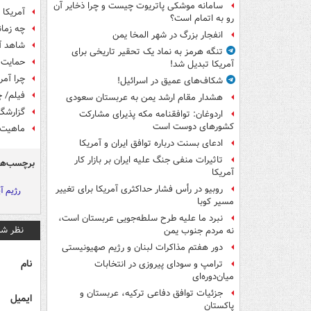
سامانه موشکی پاتریوت چیست و چرا ذخایر آن
آمریکا 
رو به اتمام است؟
چه زما
انفجار بزرگ در شهر المخا یمن
شاهد آغ
تنگه هرمز به نماد یک تحقیر تاریخی برای
حمایت 
آمریکا تبدیل شد!
چرا آمر
شکاف‌های عمیق در اسرائیل!
فیلم/ چ
هشدار مقام ارشد یمن به عربستان سعودی
گزارشگر
اردوغان: توافقنامه مکه پذیرای مشارکت
کشورهای دوست است
ماهیت آ
ادعای بسنت درباره توافق ایران و آمریکا
تاثیرات منفی جنگ علیه ایران بر بازار کار
برچسب‌ها
آمریکا
روبیو در رأس فشار حداکثری آمریکا برای تغییر
رژیم آپ
مسیر کوبا
نبرد ما علیه طرح سلطه‌جویی عربستان است،
نظر شم
نه مردم جنوب یمن
دور هفتم مذاکرات لبنان و رژیم صهیونیستی
نام
ترامپ و سودای پیروزی در انتخابات
میان‌دوره‌ای
جزئیات توافق دفاعی ترکیه، عربستان و
ایمیل
پاکستان