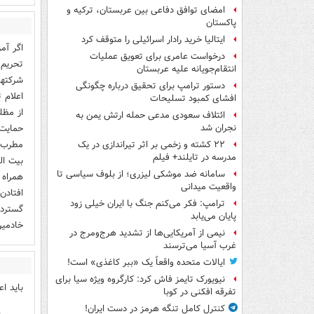
امضای توافق دفاعی بین عربستان، ترکیه و
پاکستان
ایتالیا خرید رادار اسرائیلی را متوقف کرد
اگر آم
درخواست عامری برای تعویق عملیات
تحریم 
انتقام‌جویانه علیه عربستان
شرکتها
دستور ترامپ برای تحقیق درباره چگونگی
اعلام 
افشای کمبود تسلیحات
از مظل
ائتلاف سعودی مدعی حمله ارتش یمن به
حمایت 
نجران شد
مطرب و
۲۲ کشته و زخمی بر اثر تیراندازی در یک
مدرسه در تایلند+ فیلم
بیت ال
سامانه ضد موشکی لیزری؛ از بلوف سیاسی تا
همراه 
واقعیت میدانی
افتادن
ترامپ: فکر می‌کنم جنگ با ایران خیلی زود
گسترده
پایان می‌یابد
خادمین
نیمی از آمریکایی‌ها از تشدید هرج‌ومرج در
غرب آسیا می‌ترسند
ایالات متحده واقعاً یک «ببر کاغذی» است!
نیویورک تایمز فاش کرد: کارگروه ویژه سیا برای
باید ا
تفرقه افکنی در کوبا
کنترل کامل تنگه هرمز در دست ایران!