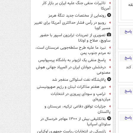
تاثیرات منفی جنگ علیه ایران بر بازار کار
قه
آمریکا
رونمایی از مختصات جدید تنگۀ هرمز
روبیو در رأس فشار حداکثری آمریکا برای تغییر
مسیر کوبا
پاسخ
تصویری از تمرینات ترابزون اسپور با حضور
ساویچ، صلاح و اونانا
نبرد ما علیه طرح سلطه‌جویی عربستان است،
نه مردم جنوب یمن
پاسخ
پاسخ منفی یک لژیونر به باشگاه پرسپولیس
کند
درخشش جوانان ایران در المپیاد جهانی هوش
مصنوعی
پالایشگاه نفت اسلواکی منفجر شد
دور هفتم مذاکرات لبنان و رژیم صهیونیستی
پاسخ
ترامپ و سودای پیروزی در انتخابات
میان‌دوره‌ای
جزئیات توافق دفاعی ترکیه، عربستان و
پاکستان
پاسخ
بلاتکلیفی بیش از ۱۳۰۰ مهاجر خردسال در
سئوتای اسپانیا
زلنسکی در انتخابات ریاست جمهوری اوکراین