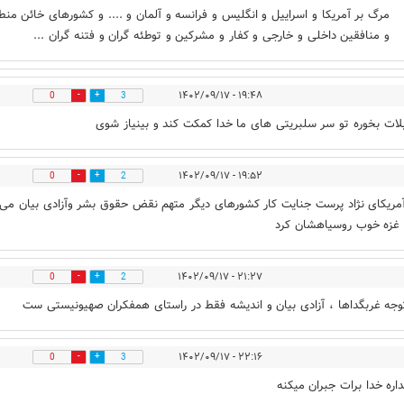
مرگ بر آمریکا و اسراییل و انگلیس و فرانسه و آلمان و .... و کشورهای خائن منط
و منافقین داخلی و خارجی و کفار و مشرکین و توطئه گران و فتنه گران ...
۱۹:۴۸ - ۱۴۰۲/۰۹/۱۷
0
3
بلات بخوره تو سر سلبریتی های ما خدا کمکت کند و بینیاز شوی
۱۹:۵۲ - ۱۴۰۲/۰۹/۱۷
0
2
ریکای نژاد پرست جنایت کار کشورهای دیگر متهم نقض حقوق بشر وآزادی بیان می 
غزه خوب روسیاهشان کرد
۲۱:۲۷ - ۱۴۰۲/۰۹/۱۷
0
2
وجه غربگداها ، آزادی بیان و اندیشه فقط در راستای همفکران صهیونیستی ست
۲۲:۱۶ - ۱۴۰۲/۰۹/۱۷
0
3
اره خدا برات جبران میکنه