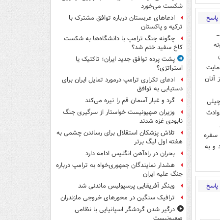
شکست می‌خورد
پاسخ
ادعاهای عربستان درباره توافق مشترک با
ترکیه و پاکستان
_
چگونه جنگ ترامپ با دانشگاه‌ها به شکست
نه
کاخ سفید ختم شد؟
پشت پرده توافق جدید ایران؛ تاکتیک یا
مایت
استراتژی؟
 آنان
ادعای تکراری ترامپ درمورد تمایل ایران برای
دستیابی به توافق
گرد و غبار آسمان قم را تیره می‌کند
چیلی
وادث
وزیران صهیونیست خواستار از سرگیری جنگ
نابودی غزه شدند
تلاش پزشکان استقلال برای رساندن چشمی به
 سفره
هفته اول لیگ برتر
 و به
بحران در راه‌آهن انگلیس ادامه دارد
هشدار نمایندگان جمهوری‌خواه به ترامپ درباره
جنگ علیه ایران
پاسخ
وینگر آفریقایی پرسپولیس ماندنی شد
ترافیک سنگین در محورهای خروجی مازندران
درگیر شدن گردشگر اسپانیایی با نظامی
صهیونیست