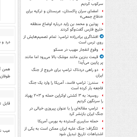
سرکوب کردیم
امضای سران پاکستان، عربستان و ترکیه برای
«دفاع جمعی»
پوتین و محمد بن زاید درباره اوضاع منطقه
خلیج فارس گفت‌وگو کردند
افشاگری برادرزاده ترامپ: تمام تصمیم‌هایش از
درد و 
روی ترس است
وقوع انفجار مهیب در مسکو
قیمت بنزین مانند موشک بالا می‌رود اما مانند
پر پایین می‌آید!
همن آم
دو راهی دردناک ترامپ برای خروج از جنگ
ایران
طوفان 
سندرز: ترامپ فاسد، آمریکا را وارد یک جنگ
فاجعه بار کرده است
روسیه: به ۳ کشتی اوکراین حمله و ۲۰۳ پهپاد
را سرنگون کردیم
قابل ت
ترامپ مقاله‌ای را با عنوان پیروزی خیالی در
جنگ ایران بازنشر کرد
حمله سایبری گسترده به بورس آمریکا
تلگراف: جنگ علیه ایران ممکن است به یکی از
عیب ند
اشتباهات تاریخ تبدیل شود