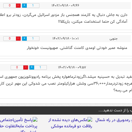
۰۹:۴۶ - ۱۴۰۲/۰۹/۱۸
0
1
دارن به جاش دنبال یه کارمند همجنس باز مزدور اسرائیل می‌گردن، زودتر برو اعلا
آمادگی کن حتما استخدامت میکنن، باریکلا!!
جنوبی
۱۰:۰۱ - ۱۴۰۲/۰۹/۱۸
0
1
منوشه عمیر خودتی اومدی کامنت گذاشتی. صهیونیست خونخوار
۰۹:۵۷ - ۱۴۰۲/۰۹/۱۸
0
1
ید تبدیل به حسینیه میشد،اگرزودترماهواره پخش برنامه رادیووتلویزیون جمهوری اس
ایران هرچه زودتردرمدار۳۶٫۰۰۰سی وشش هزارکیلومتر نصب می شدوکی این مهم ترین کار
م می رسه؟
 را از دست ندهید....