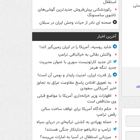
استقلال
ستی
رکوردشکنی پیش‌فروش جدیدترین گوشی‌های
تاشوی سامسونگ
صحنه ای نادر از حیات وحش ایران در سبلان
آخرین اخبار
شاید روسیه، آمریکا را در ایران زمین‌گیر کند!
واکنش بقائی به خیالبافی ترامپ
اثر جدید کارتونیست سوری با عنوان مدیریت
جدید تنگه هرمز
راز قدرت ایران، امنیت پایدار و بومی آن است!
به تعویق افتادن پاسخ مقاومت عراق به تجاوز
وی
اخیر آمریکایی سعودی
اظهارات وزیر خزانه‌داری آمریکا با مواضع قبلی
وی متناقض است
حکم دادگاه آمریکا برای توقف ساخت سالن
رقص ترامپ
حمله پهپادی به کشتی ترکیه‌ای در دریای سیاه
ترامپ و نتانیاهو جنایتکار جنگی هستند!
میزبانی استقلال در آسیا به امارات می‌رسد؟