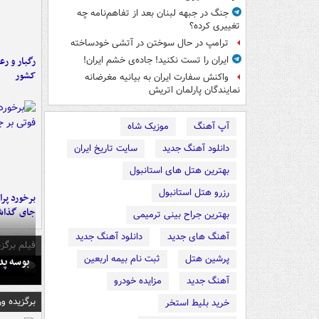
جنگ در جبهه لبنان بعد از تفاهم‌نامه چه
تغییری کرده؟
ترامپ در حال سوختن در آتشی خودساخته
رگبار و رع
ایران را تست نکنید! جاده‌ی خشم ایران!
کشور
واکنش سفارت ایران به بیانیه مغرضانه
نمایندگان پارلمان اتریش
آپ آهنگ
موزیک شاه
دانلود آهنگ جدید
سایت تاریخ ایران
بهترین هتل های استانبول
رزرو هتل استانبول
جای گذا
بهترین جراح بینی ترمیمی
آهنگ های جدید
دانلود آهنگ جدید
فیلم برگزی
پرشین هتل
ثبت نام بیمه اربعین
بوسه‌ پ
آهنگ جدید
مزایده خودرو
برگزیده و
خرید بلیط استخر