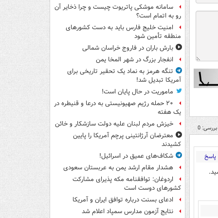
سامانه موشکی پاتریوت چیست و چرا ذخایر آن
رو به اتمام است؟
امنیت خلیج فارس باید به دست کشورهای
منطقه تأمین شود
بارش باران در فاروج خراسان شمالی
انفجار بزرگ در شهر المخا یمن
تنگه هرمز به نماد یک تحقیر تاریخی برای
آمریکا تبدیل شد!
ماموریت در حال پایان است!
۲۰ حمله رژیم صهیونیستی به درعا و قنیطره در
یک هفته
خیزش مردم لبنان علیه دولت سازشکار و خائن
بررسی: 0
معترضان آرژانتینی پرچم آمریکا را پایین
کشیدند
شکاف‌های عمیق در اسرائیل!
پاسخ
هشدار مقام ارشد یمن به عربستان سعودی
ید.
اردوغان: توافقنامه مکه پذیرای مشارکت
کشورهای دوست است
ادعای بسنت درباره توافق ایران و آمریکا
نتایج آزمون مدارس سمپاد اعلام شد