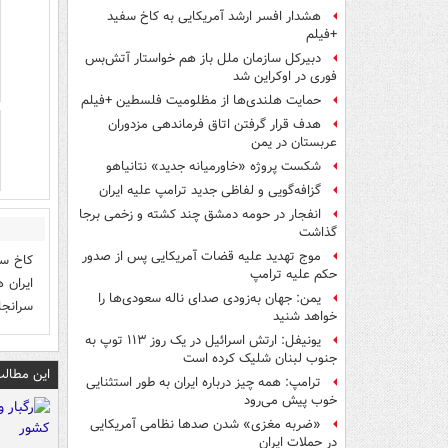
هشدار افسر ارشد آمریکایی به کاخ سفید
+فیلم
دبیرکل سازمان ملل باز هم خواستار آتش‌بس
فوری در اوکراین شد
حمایت هلندی‌ها از مظلومیت فلسطین +فیلم
هدف قرار گرفتن اتاق‌ فرماندهی مزدوران
عربستان در یمن
شکست پروژه «خاورمیانه جدید» نتانیاهو
گزافه‌گویی و لفاظی جدید ترامپ علیه ایران
انفجار در حومه دمشق چند کشته و زخمی برجا
گذاشت
موج تهدید علیه قضات آمریکایی پس از صدور
کاخ سف
حکم علیه ترامپ
یمن: جهان به‌زودی صدای ناله سعودی‌ها را
سرانجا
خواهد شنید
یونیفل: ارتش اسرائیل در یک روز ۱۱۳ توپ به
جنوب لبنان شلیک کرده است
این مطالب
ترامپ: همه چیز درباره ایران به طور استثنایی
خوب پیش می‌رود
«ضربه مغزی» شدن صدها نظامی آمریکایی
در حملات ایران