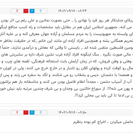
۰۸:۲۴ - ۱۴۰۲/۰۹/۱۸
0
0
ریکای جنایتکار هر روز فرد یا نهادی را _ حتی بصورت نمادین و علی رغم بی اثر بودن 
می کنه، جمهوری اسلامی ایران هم در مقابل باید مشخصات و راه کسب منافع اینگو
ی وابسته به صهیونیست را به مردم مسلمان و آزاده جهان معرفی کنه و بر علیه آنان
تحریم همگانی بشه و همچنین افراد آزاده ای مانند این خانم _که در حقیقت بخاطر ح
ومین فلسطین متضرر شده اند _ بایستی تا وقتی که معاش و درآمدی ندارند، حتماً از
مالی صورت بگیره . سگ اینگونه افراد آزاده غرب نشین شرف داره بر سلبریتی های
طنی و وطن فروش، که در زمان آرامش بابت استحاله فرهنگی، لقمه های چرب و 
مال رو کوفت کرده و پولهای کلان رو تلنبار و در خارج خرج می کنند، ولی در کوران ح
و همصدا با دشمنان ،دیس و بشقاب رو می شکنند و لگد به سفره می زنند و پس از
 آب از آسیاب دشمن ، مجدداً اعلام فامیل بودن می کنند و متاسفانه باز هم براشون
 پهن می شه!!!. از سوراخ خائنین بی وجدان و بی شرف چندین مرتبه باید نیش خورد
 بی ادعا تا کی باید بی محلی کرد؟!.
۰۸:۵۰ - ۱۴۰۲/۰۹/۱۸
0
0
عدامش میکردن ، اخراج کم بوده بنظرم