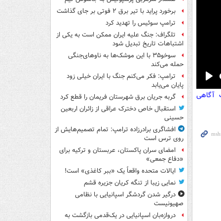
برخورد پراید با تیر برق ۲ فوتی بر جای گذاشت
ترامپ سوئیس را تهدید کرد
تلگراف: جنگ علیه ایران ممکن است به یکی از
اشتباهات تاریخ تبدیل شود
سوخو۳۵ با این موشک‌ها به ناوهای‌جنگی
حمله می‌کند
ترامپ: فکر می‌کنم جنگ با ایران خیلی زود
Pla
پایان می‌یابد
ت آگاهی
گربه جریان برق شهرستان فریمان را قطع کرد
استقبال خاص دخترک عراقی از زائران اربعین
حسینی
افشاگری برادرزاده ترامپ: تمام تصمیم‌هایش از
روی ترس است
امضای سران پاکستان، عربستان و ترکیه برای
«دفاع جمعی»
ایالات متحده واقعاً یک «ببر کاغذی» است!
نمایی زیبا از تنگه کریان جزیره قشم
درگیر شدن گردشگر اسپانیایی با نظامی
صهیونیست
دروازه‌بان اسپانیایی در یک‌قدمی بازگشت به