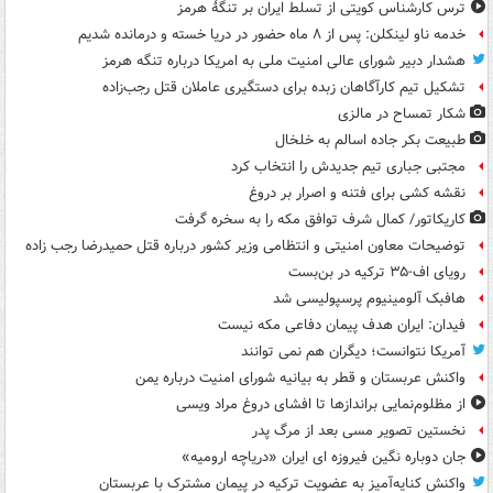
ترس کارشناس کویتی از تسلط ایران بر تنگۀ هرمز
خدمه ناو لینکلن: پس از ۸ ماه حضور در دریا خسته و درمانده‌ شدیم
هشدار دبیر شورای عالی امنیت ملی به امریکا درباره تنگه هرمز
تشکیل تیم کارآگاهان زبده برای دستگیری عاملان قتل رجب‌زاده
شکار تمساح در مالزی
طبیعت بکر جاده اسالم به خلخال
مجتبی جباری تیم جدیدش را انتخاب کرد
نقشه کشی برای فتنه و اصرار بر دروغ
کاریکاتور/ کمال شرف توافق مکه را به سخره گرفت
توضیحات معاون امنیتی و انتظامی وزیر کشور درباره قتل حمیدرضا رجب زاده
رویای اف-۳۵ ترکیه در بن‌بست
هافبک آلومینیوم پرسپولیسی شد
فیدان: ایران هدف پیمان دفاعی مکه نیست
آمریکا نتوانست؛ دیگران هم نمی توانند
واکنش عربستان و قطر به بیانیه شورای امنیت درباره یمن
از مظلوم‌نمایی براندازها تا افشای دروغ مراد ویسی
نخستین تصویر مسی بعد از مرگ پدر
جان دوباره نگین فیروزه ای ایران «دریاچه ارومیه»
واکنش کنایه‌آمیز به عضویت ترکیه در پیمان مشترک با عربستان