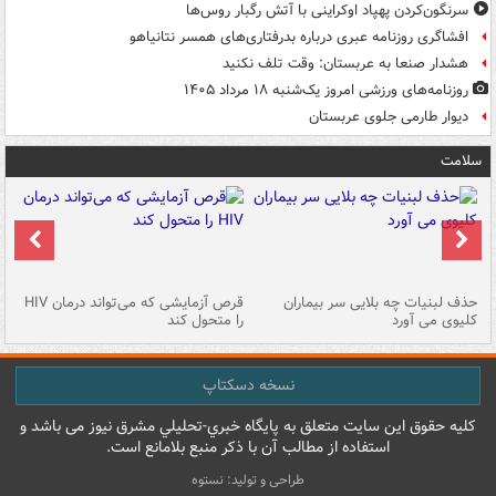
سرنگون‌کردن پهپاد اوکراینی با آتش رگبار روس‌ها
افشاگری روزنامه عبری درباره بدرفتاری‌های همسر نتانیاهو
هشدار صنعا به عربستان: وقت تلف نکنید
روزنامه‌های ورزشی امروز یک‌شنبه ۱۸ مرداد ۱۴۰۵
دیوار طارمی جلوی عربستان
سلامت
حذف لبنیات چه بلایی سر بیماران
قرص آزمایشی که می‌تواند درمان HIV
عل
کلیوی می آورد
را متحول کند
قل
نسخه دسکتاپ
کليه حقوق اين سايت متعلق به پایگاه خبري-تحليلي مشرق نيوز می باشد و
استفاده از مطالب آن با ذکر منبع بلامانع است.
طراحی و تولید: نستوه