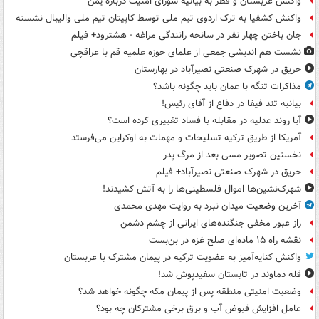
واکنش عربستان و قطر به بیانیه شورای امنیت درباره یمن
واکنش کشفیا به ترک اردوی تیم ملی توسط کاپیتان تیم ملی والیبال نشسته
جان باختن چهار نفر در سانحه رانندگی مراغه - هشترود+ فیلم
نشست هم اندیشی جمعی از علمای حوزه علمیه قم با عراقچی
حریق در شهرک صنعتی نصیرآباد در بهارستان
مذاکرات تنگه با عمان باید چگونه باشد؟
بیانیه تند فیفا در دفاع از آقای رئیس!
آیا روند عدلیه در مقابله با فساد تغییری کرده است؟
آمریکا از طریق ترکیه تسلیحات و مهمات به اوکراین می‌فرستد
نخستین تصویر مسی بعد از مرگ پدر
حریق در شهرک صنعتی نصیرآباد+ فیلم
شهرک‌نشین‌ها اموال فلسطینی‌ها را به آتش کشیدند!
آخرین وضعیت میدان نبرد به روایت مهدی محمدی
راز عبور مخفی جنگنده‌های ایرانی از چشم دشمن
نقشه راه ۱۵ ماده‌ای صلح غزه در بن‌بست
واکنش کنایه‌آمیز به عضویت ترکیه در پیمان مشترک با عربستان
قله دماوند در تابستان سفیدپوش شد!
وضعیت امنیتی منطقه پس از پیمان مکه چگونه خواهد شد؟
عامل افزایش قبوض آب و برق برخی مشترکان چه بود؟