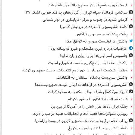
قیمت خودرو همچنان در سطوح بالا؛ بازار قفل شد
سرکشی فرمانده سپاه تهران از گردان‌های پدافند هوایی لشکر ۲۷
گرمای شدید در جنوب و مرکز؛ ناپایداری در نوار شمالی
ادامه آتش‌سوزی گسترده در بریتیش کلمبیا
پشت پرده تغییر سرمربی تراکتور
واکنش کارتونیست سوری به توافق مکه
فرضیات درباره ایران مضحک و غیرواقع‌بینانه بود!
جاسوسی اسرائیلی‌ها برای ایران پایان ندارد!
واکنش صنعا به موضع‌گیری خصمانه شورای امنیت
احتمال شکست اردوغان در دور دوم انتخابات ریاست جمهوری ترکیه
واکنش سرپرست باشگاه استقلال به انتقادات
آتش‌سوزی گسترده در ارتفاعات لبنان توسط صهیونیست‌ها
کاریکاتور/ کمال شرف توافق مکه را به سخره گرفت
شوک شبانه به تراکتور با حضور نکونام
جنگ ایران ده‌ها هزار شغل را در آمریکا از بین برد
رویترز: دموکرات‌ها قصد انجام تحقیقات علیه ترامپ را دارند
پرتاب تخم‌مرغ به سمت نخست‌وزیر کوزوو در وسط پارلمان!
نقشه کشی برای فتنه و اصرار بر دروغ