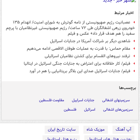
اخبار مرتبط
عصبانیت رژیم صهیونیستی از نامه گوترش به شورای امنیت/ انهدام ۱۳۵
خودروی زرهی اشغالگران طی ۷۲ ساعت/ رژیم صهیونیستی غیرنظامیان با پرچم
سفید را هم هدف قرار داد+ عکس و فیلم
شاهدی دیگر بر شراکت آمریکا در جنایات اسرائیل
مقام حماس: با قدرت به عملیات طوفان الاقصی ادامه می‌دهیم
ترفند نیروهای القسام برای کشتن نظامیان اسرائیلی
فیلم/ کار خلاقانه برای اعتراض به جنایات جنگی اسرائیل در ایتالیا
فیلم/ جنایات اسرائیل صدای این بلاگر بریتانیایی را هم در آورد
برچسب‌ها
سرزمینهای اشغالی
جنایات اسراییل
مقاومت فلسطین
سرزمین‌های اشغالی
اسرائیل
فلسطین
آپ آهنگ
موزیک شاه
سایت تاریخ ایران
بهترین هتل های استانبول
رزرو هتل استانبول