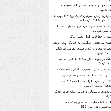
من: جهان به‌زودی صدای ناله سعودی‌ها را
د شنید
یونیفل: ارتش اسرائیل در یک روز ۱۱۳ توپ به
 لبنان شلیک کرده است
رامپ: همه چیز درباره ایران به طور استثنایی
 پیش می‌رود
بور از خط قرمز ایران یعنی مرگ!
مله نیروهای اسرائیلی به خبرنگار پرس‌تی‌وی
ضربه مغزی» شدن صدها نظامی آمریکایی
ملات ایران
نگ در جبهه لبنان بعد از تفاهم‌نامه چه
ری کرده؟
رامپ در حال سوختن در آتشی خودساخته
یران را تست نکنید! جاده‌ی خشم ایران!
اکنش سفارت ایران به بیانیه مغرضانه
ندگان پارلمان اتریش
ریدورهای شمالی و جنوبی تنگه هرمز حذف
وند
اسخ قاطع ملیحه محمدی به نسخه
م‌طلبی روی آنتن BBC