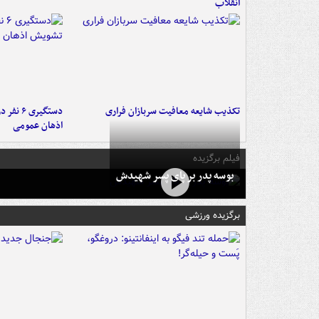
انقلاب
تکذیب شایعه معافیت سربازان فراری
دستگیری 
اذهان عمومی
فیلم برگزیده
بوسه‌ پدر بر پای پسر شهیدش
برگزیده ورزشی