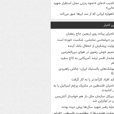
کذیب ادعای «نحوه ردزنی محل استقرار شهید
جانی»
اهواره ایرانی که از سد ابرها عبور می‌کند
ن اخبار
اجرای پیاده روی اربعین حاج رمضان
ین دیپلماسی نمایشی، شکست خورده است
وایت پزشکیان از انحلال بانک آینده
میم خوش رضوی در هوای بین‌الحرمین
شدار افسر ارشد آمریکایی به کاخ سفید
م
وشک‌های بالستیک ایران؛ چالش راهبردی
کا
اید افراد کارآمدتر را به کار گرفت
امیان فلسطین در مکزیک پرچم اسرائیل را به
 کشیدند
بیرکل سازمان ملل باز هم خواستار آتش‌بس
 در اوکراین شد
نچه رهبر شهید سال‌ها پیش دیده بودند
مایت هلندی‌ها از مظلومیت فلسطین +فیلم