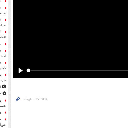
د
ع
منص
مرت
انقل
م
اذها
د
ذخای
ت
Play
خوب
آ
۸۰۰ س
و
هست
د
«
می‌آ