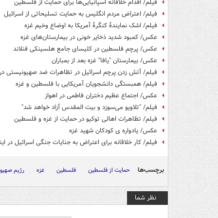
فیلم/ اقدام خلاقانه اسپانیایی‌ها برای حمایت از فلسطین
فیلم/ اعتراض مردم انگلیس به حمایت تسلیحاتی از اسرائیل
فیلم/ اشک نمایندۀ کنگرۀ آمریکا به اوضاع وخیم غزه
عکس/ کمبود شدید ذخایر خونی در بیمارستان‌های غزه
عکس/ پرچم فلسطین در کلیسای جامع هلسینکی فنلاند
عکس/ بیمارستان "یافا" غزه بعد از بمباران
فیلم/ آتش زدن پرچم اسرائیل در تظاهرات ضد صهیونیستی در 
فیلم/ همبستگی دانشجویان آمریکایی با فلسطین و غزه
عکس/ اجتماع عظیم دختران فاطمی در اهواز
فیلم/ "تلاویو می‌سوزد و بیت المقدس آزاد خواهد شد"
فیلم/ تظاهرات اهالی توکیو در حمایت از غزه و فلسطین
عکس/ یادواره ی کودکان شهید غزه
فیلم/ کار خلاقانه برای اعتراض به جنایات جنگی اسرائیل در ایتا
برچسب‌ها
حمایت از فلسطین
فلسطین
غزه
رژیم صهیو
نظر شما