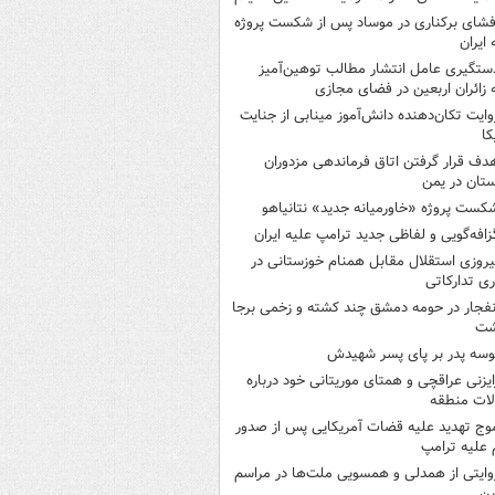
فشای برکناری در موساد پس از شکست پروژه
 ایران
ستگیری عامل انتشار مطالب توهین‌آمیز
 زائران اربعین در فضای مجازی
وایت تکان‌دهنده دانش‌آموز مینابی از جنایت
کا
دف قرار گرفتن اتاق‌ فرماندهی مزدوران
تان در یمن
کست پروژه «خاورمیانه جدید» نتانیاهو
زافه‌گویی و لفاظی جدید ترامپ علیه ایران
یروزی استقلال مقابل همنام خوزستانی در
ری تدارکاتی
نفجار در حومه دمشق چند کشته و زخمی برجا
شت
وسه‌ پدر بر پای پسر شهیدش
ایزنی عراقچی و همتای موریتانی خود درباره
لات منطقه
وج تهدید علیه قضات آمریکایی پس از صدور
علیه ترامپ
وایتی از همدلی و همسویی ملت‌ها در مراسم
ین