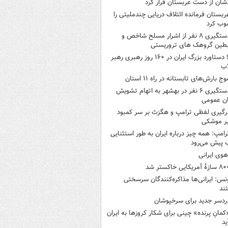
شان از دست عربستان فرار کرد
ربستان فرمانده ائتلاف دریایی چندملیتی را
وب کرد
دستگیری ۸ نفر از اشرار مسلح شاخص و
بطین گروهک های تروریستی
۶ دستاورد بزرگ ایران در ۱۶۰ روز رهبری رهبر
اب
وج بارش‌های تابستانه در راه ۱۱ استان
دستگیری ۶ نفر در بهشهر به اتهام تشویش
ن عمومی
رگیری لفظی ترامپ و هگزث بر سر کمبود
ر موشکی
رامپ: همه چیز درباره ایران به طور استثنایی
 پیش می‌رود
هوی ایرانی
ازۀ آمریکایی خاکستر شد
نس: ایرانی‌ها مذاکره‌کنندگان سرسختی
ند
ردسر جدید برای سرخپوشان
کمانِ پرنده» چینی برای شکار کروزها به ایران
ید