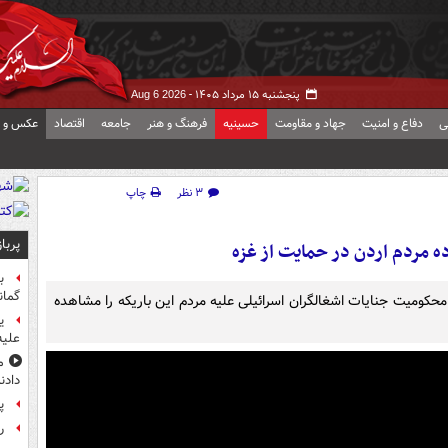
پنجشنبه ۱۵ مرداد ۱۴۰۵ -
Aug 6 2026
ی
دفاع و امنیت
جهاد و مقاومت
حسینیه
فرهنگ و هنر
جامعه
اقتصاد
عکس و ف
۳ نظر
چاپ
پربا
ه مردم اردن در حمایت از غزه
ب
گمان
محکومیت جنایات اشغالگران اسرائیلی علیه مردم این باریکه را مشاهده
ی
علیه
م
دادن
پ
راز