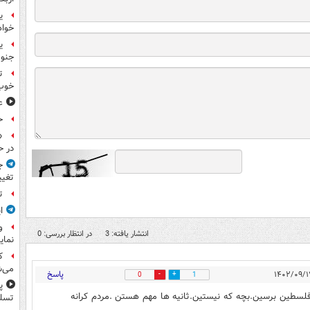
ی
خواه
جنوب
ت
خوب
ع
ح
«
در ح
ج
تغیی
ت
ا
و
انتشار یافته: 3
در انتظار بررسی: 0
نمای
ک
می‌ش
پاسخ
0
1
پ
ر فلسطین برسین.بچه که نیستین.ثانیه ها مهم هستن .مردم کرانه
تسلی