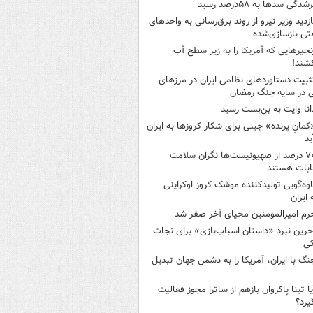
شدگی سدها به ۵۸درصد رسید
ازدید وزیر نیرو از روند برق‌رسانی به واحدهای
ی بازسازی‌شده
نجیرهایی که آمریکا را به زیر سطح آب
شند!
ثبیت دستاوردهای نظامی ایران در مرزهای
 در سایه جنگ رمضان
انا وایت به بن‌بست رسید
کمانِ پرنده» چینی برای شکار کروزها به ایران
ید
۷۰ درصد از صهیونیست‌ها نگران سلامت
ابات هستند
اوه‌گویی تولیدکننده موشک کروز اوکراینی
 ایران
رم امیرالمومنین محیای آخر صفر شد
خرین نبرد «داستان اسباب‌بازی» برای نجات
کی
نگ با ایران، آمریکا را به دشمن جهان تبدیل
یا تینا پاکروان بازهم از ساترا مجوز فعالیت
یرد؟