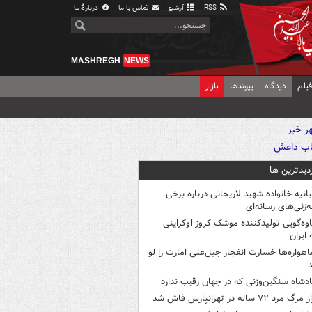
RSS
آرشیو
تماس با ما
دربارهٔ ما
MASHREGH
NEWS
یلم
دیدگاه
پیوندها
بازار
زدیدترین ها
یانیه خانواده شهید لاریجانی درباره برخی
ه‌زنی‌های رسانه‌ای
اوه‌گویی تولیدکننده موشک کروز اوکراینی
 ایران
اهواره‌ها خسارت انفجار جبل‌علی امارت را لو
د
ادشاه سنگین‌وزنی که در جهان رقیب ندارد
 مرگ مرد ۷۲ ساله در تهرانپارس فاش شد