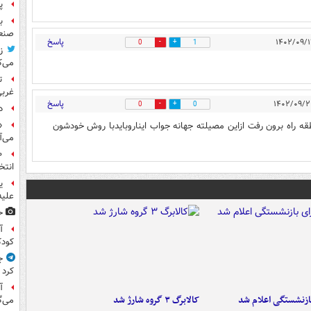
پر
ب
صنعت
پاسخ
0
1
ز
می‌ک
ت
غربی
پاسخ
0
0
د
«
قه راه برون رفت ازاین مصیلته جهانه جواب ایناروبایدبا روش خودشون
می‌آ
انتخ
ی
علیه
ح
آ
کود
ج
کرد
آ
ازنشستگی اعلام شد
کالابرگ ۳ گروه شارژ شد
می‌گ