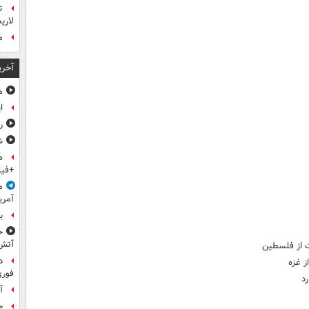
ت
لاری
م
آخری
م
ا
ر
ش
ه
+فیل
م
آمری
ب
ح
آتش
ت از فلسطین
د
ز غزه
فوری
رد
آ
ح