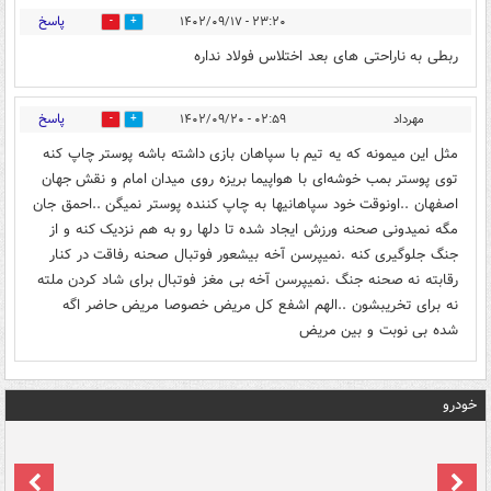
پاسخ
۲۳:۲۰ - ۱۴۰۲/۰۹/۱۷
0
0
ربطی به ناراحتی های بعد اختلاس فولاد نداره
پاسخ
مهرداد
۰۲:۵۹ - ۱۴۰۲/۰۹/۲۰
0
0
مثل این میمونه که یه تیم با سپاهان بازی داشته باشه پوستر چاپ کنه
توی پوستر بمب خوشه‌ای با هواپیما بریزه روی میدان امام و نقش جهان
اصفهان ..اونوقت خود سپاهانیها به چاپ کننده پوستر نمیگن ..احمق جان
مگه نمیدونی صحنه ورزش ایجاد شده تا دلها رو به هم نزدیک کنه و از
جنگ جلوگیری کنه .نمیپرسن آخه بیشعور فوتبال صحنه رفاقت در کنار
رقابته نه صحنه جنگ .نمیپرسن آخه بی مغز فوتبال برای شاد کردن ملته
نه برای تخریبشون ..الهم اشفع کل مریض خصوصا مریض حاضر اگه
شده بی نوبت و بین مریض
خودرو