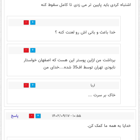
اشتباه کردی باید پایین تر می زدی تا کامل سقوط کنه
2
13
خدا باعث و بانی اش رو لعنت کنه ؟
1
4
برداشت من ازاین پوستر این هست که اصفهان خواستار
نابودی تهران توسط اف35 شده....خدای من
اریا
0
4
خاک بر سرت ...
پاسخ
۱۰:۵۵ - ۱۴۰۲/۰۹/۱۷
1
6
خدایا به همه ما کمک کن.