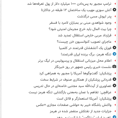
ترامپ مجبور به پس‌دادن ۱۰۰ میلیارد دلار از پول تعرفه‌ها شد
آتش سوزی مهیب یک ساختمان ۱۲ طبقه در جاکارتا
پدر لیونل مسی درگذشت
وجود شواهدی مبنی بر بمباران لامرد با فسفر
چرا بیت المال باید خرج مجرمان امنیتی شود؟
قرارداد مربی خارجی استقلال تمدید شد
ماجرای تصویب کنوانسیون خزر چیست؟
فوران یک آتشفشان قدرتمند در کلمبیا
تنگه هرمز، برگ برنده ایران قدرتمند!
اعلام محل میزبانی استقلال و پرسپولیس در لیگ برتر
نشست خبری رئیس جمهور در روز خبرنگار
پزشکیان: گفت‌وگوها آمریکا را مجبور به همراهی کرد
قدردانی پزشکیان از همکاری صنوف در شرایط سخت
تصاویری از آیت‌الله سید مجتبی خامنه‌ای در حال تدریس
عراقچی: تفاهم با عمان به‌معنی بازگشایی تنگه هرمز نیست
پزشکیان: آمریکا استعمارگر و قاتل است
واکنش باشگاه خیبر به حواشی صفحات مجازی +عکس
جزئیات جدید از نفتکش منفجر شده در هرمز
راهبرد ایران "پنتاگون" را شکست می‌دهد