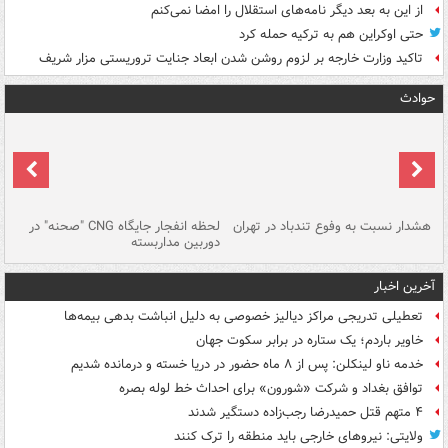
از این به بعد دیگر نامه‌های استقلال را امضا نمی‌کنم
حتی اوکراین هم به ترکیه حمله کرد
تاکید وزارت خارجه بر لزوم روشن شدن ابعاد جنایت تروریستی مزار شریف
حوادث
ای
هشدار نسبت به وفوع تندباد در تهران
لحظه انفجار جایگاه CNG "صحنه" در
دس
دوربین مداربسته
ات
آخرین اخبار
تعطیلی تدریجی مراکز دیالیز خصوصی به دلیل انباشت بدهی بیمه‌ها
خاویر باردم؛ یک ستاره در برابر سکوت جهان
خدمه ناو لینکلن: پس از ۸ ماه حضور در دریا خسته و درمانده‌ شدیم
توافق بغداد و شرکت «شورون» برای احداث خط لوله بصره
۴ متهم قتل حمیدرضا رجب‌زاده دستگیر شدند
ولایتی: نیروهای خارجی باید منطقه را ترک کنند