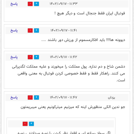
پاسخ
۱۱:۳۳ - ۱۴۰۲/۰۹/۱۷
0
21
فوتبال ایران فقط جنجال است و دیگر هیچ !
پاسخ
۱۱:۴۱ - ۱۴۰۲/۰۹/۱۷
1
10
دیوونه ها!!! باید افکارمسموم از ورزش دور باشند ....
پاسخ
۱۱:۴۲ - ۱۴۰۲/۰۹/۱۷
2
18
دشمن شاخ و دم نداره. پول مملکت را میخورند و علیه مملکت لگدپرانی
می کنند. راهکار فقط و فقط خصوصی کردن فوتبال به معنی واقعی
است.
پاسخ
یزدان
۱۱:۴۷ - ۱۴۰۲/۰۹/۱۷
20
7
جو ندین الکی منظورش اینه که میزنیم میترکونیم یعنی میبریمتون
0
12
اگر سواد رسانه ای و اظهار نظر کردن را نمره میدادند ، نمره