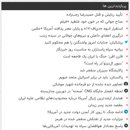
پربازدیدترین ها
تأیید ربایش و قتل حمیدرضا رجب‌زاده
مداح جوانی که در خون خود غلطید +فیلم
استقرار انبوه «دی‌اف‑۱۷» و پایان عصر پدافند آمریکا +عکس
درگیری اعضای داعش و نیروهای جولانی در سیده زینب
پزشکیان: جنایات امروز واشنگتن را هم محکوم کنید
بیانیه سپاه پاسداران به مناسبت روز خبرنگار
فارن افرز: جنگ با ایران یک فاجعه است
"سوپر ال‌نینو"در راه است؟
پالایشگاه سیزران منفجر شد
پاکستان: باید در برابر اسرائیل متحد شویم
تصاویر دیده‌ نشده از دو فرمانده شهید موشکی
لحظه انفجار جایگاه CNG "صحنه" در دوربین مداربسته
هشدار ارشدترین ژنرال آمریکا درباره محدودیت‌های نظامی علیه ایران
مقصد جدید پسر زیدان
ادامه جنگ تا روی کار آمدن دولت جدید در آمریکا!
جزئیات جدید از نفتکش منفجر شده در هرمز
پاسخ معنادار هوافضای سپاه به تهدیدات آمریکایی‌ها