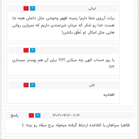
ایرانی
0
16
برات آرزوی شفا دارم! زمینه ظهور وحوشی مثل داعش همه جا
هست خدا رو شکر که مردان غیرتمندی داریم که نمیزارن روانی
هایی مثل امثال تو نُطُق بکشن!
0
5
با روز حساب الهی چه میکنی ؟!!!! برای آن هم پوستر میسازی
؟!!!
علی
0
3
افغانیه
پاسخ
۱۱:۱۹ - ۱۴۰۲/۰۹/۱۷
1
21
ظاهرا سپاهان با القاعده ارتباط گرفته میخواد برج میلاد رو بزنه :)