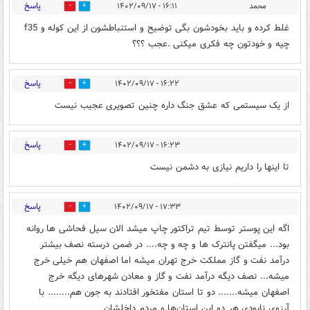
پاسخ
محمد
۱۶:۱۱ - ۱۴۰۲/۰۹/۱۷
0
5
غلط کرده و باید بخودشون بگی توضیح و استنباطشون از این کوله و f35
چیه و خودتون چه فکری میکنی .عجب ؟؟؟
پاسخ
۱۶:۲۲ - ۱۴۰۲/۰۹/۱۷
4
2
از یک سیستمی که عشق جنگ داره چنین تصویری عجیب نیست
پاسخ
۱۶:۲۳ - ۱۴۰۲/۰۹/۱۷
0
4
تا اینها را داریم نیازی به دشمن نیست
پاسخ
۱۷:۳۳ - ۱۴۰۲/۰۹/۱۷
3
3
اگه این پوستر توسط تیم تراکتور چاپ میشد الان سیل فحاشی ها روانه
بود... میگفتن پانترک ها و چه و چه.... در ضمن درسته نصف بیشتر
درآمد نفت و گاز مملکت خرج تهران میشه اما اصفهان هم خیلی خرج
میشه... نصف دیگه درآمد نفت و گاز و معادن شهرهای دیگه خرج
اصفهان میشه....... دو تا استان مفتخور افتادند به جون هم........ با
آرزوی نابودی هر دو این استان‌ها و مردم داخلشان