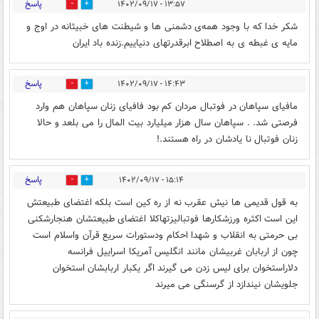
پاسخ
۱۳:۵۷ - ۱۴۰۲/۰۹/۱۷
1
16
شکر خدا که با وجود همه‌ی دشمنی ها و شیطنت های خبیثانه در اوج و
مایه ی غبطه ی به اصطلاح ابرقدرتهای دنیاییم.زنده باد ایران
پاسخ
۱۴:۴۳ - ۱۴۰۲/۰۹/۱۷
1
3
مافیای سپاهان در فوتبال مردان کم بود فافیای زنان سپاهان هم وارد
فرصتی شد. . سپاهان سال هزار میلیارد بیت المال را می بلعد و حالا
زنان فوتبال نا یادشان در راه هستند.!
پاسخ
۱۵:۱۴ - ۱۴۰۲/۰۹/۱۷
0
4
به قول قدیمی ها نیش عقرب نه از ره کین است بلکه اغتضای طبیعتش
این است اکثره ورزشکارها فوتبالیزتهاکلا اغتضای طبیعتشان هنجارشکنی
بی حرمتی به انقلاب و شهدا احکام ودستورات سریع قرآن واسلام است
چون از اربابان غربیشان مانند انگلیس آمریکا اسراییل فرانسه
دلاراستخوان برای لیس زدن می گیرند اگر یکبار اربابشان استخوان
جلویشان نیندازد از گرسنگی می میرند