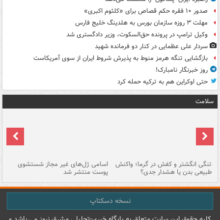
صدور ۱۰ فقره حکم قصاص برای «کلثوم اکبری»
مهلت ۳ روزه سازمان بورس به هلدینگ خلیج فارس
وکیل ترامپ در پرونده حق‌السکوت، وزیر دادگستری شد
سردار علی عظمایی در کنار دو فرمانده شهید
بازگشایی تنگه هرمز منوط به پذیرش شروط ایران از سوی آمریکاست
روز خبرنگار نامبارک!
حتی اوکراین هم به ترکیه حمله کرد
سلامت
تنگی انگشتر و کفش در گرما؛ واکنش
اسامی ژل‌های غیر مجاز شستشوی
مر
طبیعی بدن یا هشدار جدی؟
پوست منتشر شد
نسخه دسکتاپ
کليه حقوق اين سايت متعلق به پایگاه خبري-تحليلي مشرق نيوز می باشد و