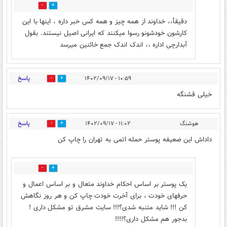
0
6
دقیقأ،، خداوند از همه چیز و همه کس خبر داره ، اینها با این
کارشون خودشونو رسوا میکنند که ایرانی اصیل نیستند. بقول
آبدارچی اداره ،، اندک اندک جمع خائنین میرسد
پاسخ
۱۰:۵۹ - ۱۴۰۲/۰۹/۱۷
19
3
خیلی قشنگه
پاسخ
هوشنگ
۱۱:۰۲ - ۱۴۰۲/۰۹/۱۷
11
3
داداش این ضعیفه پوستر حمله اتمی به تهران را چاپ کن
8
4
یک پوستر بر اساس احکام خداوند متعال و بر اساس اعمال و
حرفهای خودت ، برای آخرت خودت چاپ کن و هر روز نگاهش
کن !!! شاید متنبه شدی؟!!! سایت مشرق تو مشکل داری !
بدجور هم مشکل داری؟!!!!