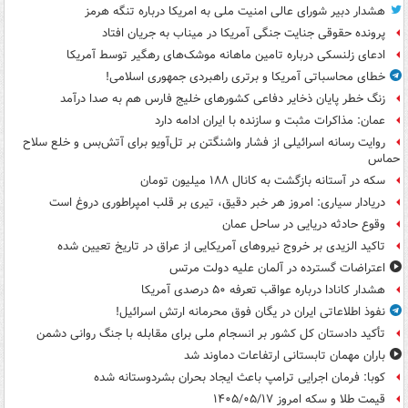
هشدار دبیر شورای عالی امنیت ملی به امریکا درباره تنگه هرمز
پرونده حقوقی جنایت جنگی آمریکا در میناب به جریان افتاد
ادعای زلنسکی درباره تامین ماهانه موشک‌های رهگیر توسط آمریکا
خطای محاسباتی آمریکا و برتری راهبردی جمهوری اسلامی!
زنگ خطر پایان ذخایر دفاعی کشورهای خلیج فارس هم به صدا درآمد
عمان: مذاکرات مثبت و سازنده با ایران ادامه دارد
روایت رسانه اسرائیلی از فشار واشنگتن بر تل‌آویو برای آتش‌بس و خلع سلاح
حماس
سکه در آستانه بازگشت به کانال ۱۸۸ میلیون تومان
دریادار سیاری: امروز هر خبر دقیق، تیری بر قلب امپراطوری دروغ است
وقوع حادثه دریایی در ساحل عمان
تاکید الزیدی بر خروج نیروهای آمریکایی از عراق در تاریخ تعیین شده
اعتراضات گسترده در آلمان علیه دولت مرتس
هشدار کانادا درباره عواقب تعرفه ۵۰ درصدی آمریکا
نفوذ اطلاعاتی ایران در یگان فوق محرمانه ارتش اسرائیل!
تأکید دادستان کل کشور بر انسجام ملی برای مقابله با جنگ روانی دشمن
باران مهمان تابستانی ارتفاعات دماوند شد
کوبا: فرمان اجرایی ترامپ باعث ایجاد بحران بشردوستانه شده
قیمت طلا و سکه امروز ۱۴۰۵/۰۵/۱۷