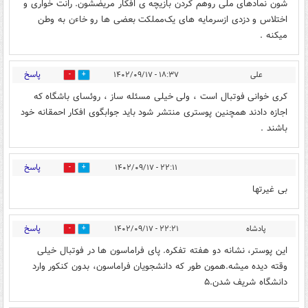
شون نمادهای ملی رو‌هم کردن بازیچه ی افکار مریضشون. رانت خواری و
اختلاس و دزدی ازسرمایه های یک‌مملکت بعضی ها رو خاءن به وطن
میکنه .
پاسخ
علی
۱۸:۳۷ - ۱۴۰۲/۰۹/۱۷
2
4
کری خوانی فوتبال است ، ولی خیلی مسئله ساز ، روئسای باشگاه که
اجازه دادند همچنین پوستری منتشر شود باید جوابگوی افکار احمقانه خود
باشند .
پاسخ
۲۲:۱۱ - ۱۴۰۲/۰۹/۱۷
0
4
بی غیرتها
پاسخ
پادشاه
۲۲:۲۱ - ۱۴۰۲/۰۹/۱۷
2
2
این پوستر، نشانه دو هفته تفکره. پای فراماسون ها در فوتبال خیلی
وقته دیده میشه.همون طور که دانشجویان فراماسون، بدون کنکور وارد
دانشگاه شریف شدن.۵