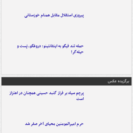
پیروزی استقلال مقابل همنام خوزستانی
حمله تند فیگو به اینفانتینو: دروغگو، پَست‌ و
حیله‌گر!
برگزیده عکس
پرچم سیاه بر فراز گنبد حسینی همچنان در اهتزاز
است
حرم امیرالمومنین محیای آخر صفر شد