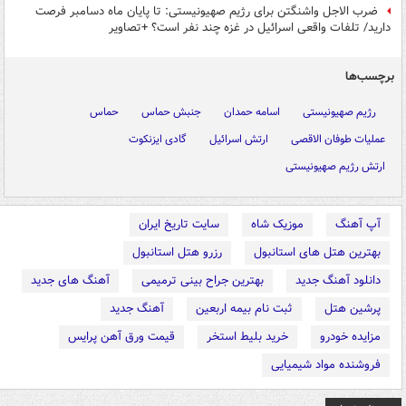
ضرب الاجل واشنگتن برای رژیم صهیونیستی: تا پایان ماه دسامبر فرصت
دارید/ تلفات واقعی اسرائیل در غزه چند نفر است؟ +تصاویر
برچسب‌ها
رژیم صهیونیستی
اسامه حمدان
جنبش حماس
حماس
عملیات طوفان الاقصی
ارتش اسرائیل
گادی ایزنکوت
ارتش رژیم صهیونیستی
آپ آهنگ
موزیک شاه
سایت تاریخ ایران
بهترین هتل های استانبول
رزرو هتل استانبول
دانلود آهنگ جدید
بهترین جراح بینی ترمیمی
آهنگ های جدید
پرشین هتل
ثبت نام بیمه اربعین
آهنگ جدید
مزایده خودرو
خرید بلیط استخر
قیمت ورق آهن پرایس
فروشنده مواد شیمیایی