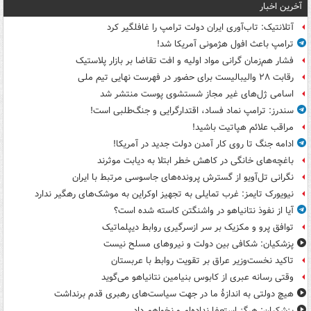
آخرین اخبار
آتلانتیک: تاب‌آوری ایران دولت ترامپ را غافلگیر کرد
ترامپ باعث افول هژمونی آمریکا شد!
فشار هم‌زمان گرانی مواد اولیه و افت تقاضا بر بازار پلاستیک
رقابت ۲۸ والیبالیست برای حضور در فهرست نهایی تیم ملی
اسامی ژل‌های غیر مجاز شستشوی پوست منتشر شد
سندرز: ترامپ نماد فساد، اقتدارگرایی و جنگ‌طلبی است!
مراقب علائم هپاتیت باشید!
ادامه جنگ تا روی کار آمدن دولت جدید در آمریکا!
باغچه‌های خانگی در کاهش خطر ابتلا به دیابت موثرند
نگرانی تل‌آویو از گسترش پرونده‌های جاسوسی مرتبط با ایران
نیویورک تایمز: غرب تمایلی به تجهیز اوکراین به موشک‌های رهگیر ندارد
آیا از نفوذ نتانیاهو در واشنگتن کاسته شده است؟
توافق پرو و مکزیک بر سر ازسرگیری روابط دیپلماتیک
پزشکیان: شکافی بین دولت و نیروهای مسلح نیست
تاکید نخست‌وزیر عراق بر تقویت روابط با عربستان
وقتی رسانه عبری از کابوس بنیامین نتانیاهو می‌گوید
هیچ دولتی به اندازۀ ما در جهت سیاست‌های رهبری قدم برنداشت
پزشکیان: هرگز استعفا نداده‌ام و نخواهم داد