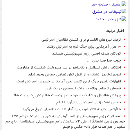
اخبار مرتبط
ترفند نیروهای القسام برای کشتن نظامیان اسرائیلی
۱۰ هزار آمریکایی برای جنگ غزه به اسرائیل رفتند
کودکان هدف اصلی رژیم صهیونیستی هستند
چوب خدا صدا ندارد ...
اختلاف ارتش اسرائیل و نتانیاهو بر سر مسوولیت شکست از مقاومت
نیویورک‌تایمز: نشانه‌ای از افول توان نظامی حماس وجود ندارد
اظهارات بایدن بزرگ ترین تغییر لحن آمریکا در خصوص اسرائیل است
قصه‌ای از ظلم روزانه به ملت فلسطین در یک قرن
پروتکل هانیبال و شلیک به خودی صهیونیست ها/ ارتش پت و مت ها!
حماس اشک ژنرال اسرائیلی را درآورد +فیلم
هاآرتص: کابینه نتانیاهو درباره آمار تلفات نظامیان دروغ می‌گوید
عصبانیت رژیم صهیونیستی از نامه گوترش به شورای امنیت/ انهدام ۱۳۵
خودروی زرهی اشغالگران طی ۷۲ ساعت/ رژیم صهیونیستی غیرنظامیان با پرچم
سفید را هم هدف قرار داد+ عکس و فیلم