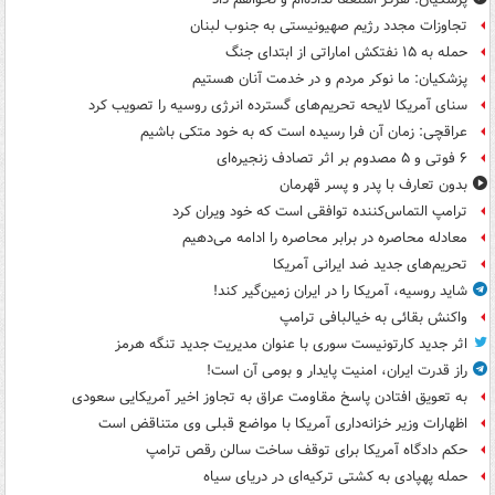
تجاوزات مجدد رژیم صهیونیستی به جنوب لبنان
حمله به ۱۵ نفتکش‌ اماراتی از ابتدای جنگ
پزشکیان: ما نوکر مردم و در خدمت آنان هستیم
سنای آمریکا لایحه تحریم‌های گسترده انرژی روسیه را تصویب کرد
عراقچی: زمان آن فرا رسیده است که به خود متکی باشیم
۶ فوتی و ۵ مصدوم بر اثر تصادف زنجیره‌ای
بدون تعارف با پدر و پسر قهرمان
ترامپ التماس‌کننده توافقی است که خود ویران کرد
معادله محاصره در برابر محاصره را ادامه می‌دهیم
تحریم‌های جدید ضد ایرانی آمریکا
شاید روسیه، آمریکا را در ایران زمین‌گیر کند!
واکنش بقائی به خیالبافی ترامپ
اثر جدید کارتونیست سوری با عنوان مدیریت جدید تنگه هرمز
راز قدرت ایران، امنیت پایدار و بومی آن است!
به تعویق افتادن پاسخ مقاومت عراق به تجاوز اخیر آمریکایی سعودی
اظهارات وزیر خزانه‌داری آمریکا با مواضع قبلی وی متناقض است
حکم دادگاه آمریکا برای توقف ساخت سالن رقص ترامپ
حمله پهپادی به کشتی ترکیه‌ای در دریای سیاه