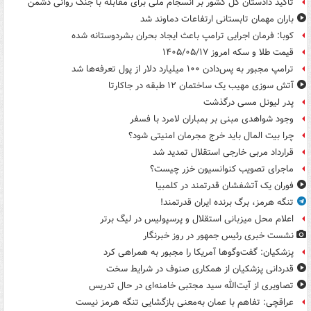
تأکید دادستان کل کشور بر انسجام ملی برای مقابله با جنگ روانی دشمن
باران مهمان تابستانی ارتفاعات دماوند شد
کوبا: فرمان اجرایی ترامپ باعث ایجاد بحران بشردوستانه شده
قیمت طلا و سکه امروز ۱۴۰۵/۰۵/۱۷
ترامپ مجبور به پس‌دادن ۱۰۰ میلیارد دلار از پول تعرفه‌ها شد
آتش سوزی مهیب یک ساختمان ۱۲ طبقه در جاکارتا
پدر لیونل مسی درگذشت
وجود شواهدی مبنی بر بمباران لامرد با فسفر
چرا بیت المال باید خرج مجرمان امنیتی شود؟
قرارداد مربی خارجی استقلال تمدید شد
ماجرای تصویب کنوانسیون خزر چیست؟
فوران یک آتشفشان قدرتمند در کلمبیا
تنگه هرمز، برگ برنده ایران قدرتمند!
اعلام محل میزبانی استقلال و پرسپولیس در لیگ برتر
نشست خبری رئیس جمهور در روز خبرنگار
پزشکیان: گفت‌وگوها آمریکا را مجبور به همراهی کرد
قدردانی پزشکیان از همکاری صنوف در شرایط سخت
تصاویری از آیت‌الله سید مجتبی خامنه‌ای در حال تدریس
عراقچی: تفاهم با عمان به‌معنی بازگشایی تنگه هرمز نیست