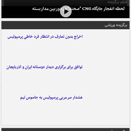
فیلم برگزیده
لحظه انفجار جایگاه CNG "صحنه" در دوربین مداربسته
برگزیده ورزشی
اخراج بدون تعارف در انتظار فرد خاطی پرسپولیس
توافق برای برگزاری دیدار دوستانه ایران و آذربایجان
هشدار سرمربی پرسپولیس به جاسوس تیم