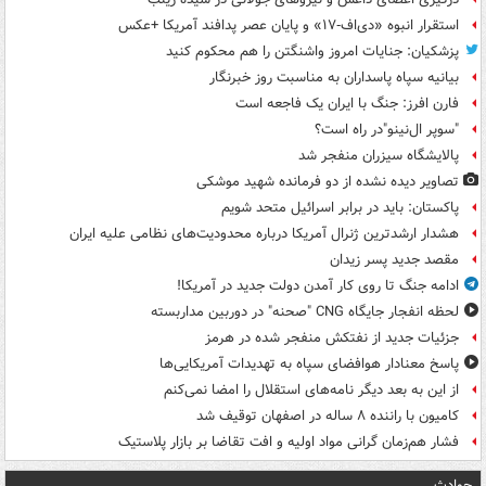
استقرار انبوه «دی‌اف‑۱۷» و پایان عصر پدافند آمریکا +عکس
پزشکیان: جنایات امروز واشنگتن را هم محکوم کنید
بیانیه سپاه پاسداران به مناسبت روز خبرنگار
فارن افرز: جنگ با ایران یک فاجعه است
"سوپر ال‌نینو"در راه است؟
پالایشگاه سیزران منفجر شد
تصاویر دیده‌ نشده از دو فرمانده شهید موشکی
پاکستان: باید در برابر اسرائیل متحد شویم
هشدار ارشدترین ژنرال آمریکا درباره محدودیت‌های نظامی علیه ایران
مقصد جدید پسر زیدان
ادامه جنگ تا روی کار آمدن دولت جدید در آمریکا!
لحظه انفجار جایگاه CNG "صحنه" در دوربین مداربسته
جزئیات جدید از نفتکش منفجر شده در هرمز
پاسخ معنادار هوافضای سپاه به تهدیدات آمریکایی‌ها
از این به بعد دیگر نامه‌های استقلال را امضا نمی‌کنم
کامیون با راننده ۸ ساله در اصفهان توقیف شد
فشار هم‌زمان گرانی مواد اولیه و افت تقاضا بر بازار پلاستیک
حوادث