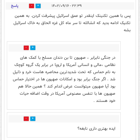
پاسخ
۲۲:۳۹ - ۱۴۰۲/۰۹/۱۶
26
4
پس با همین تکنینک اینقدر تو عمق اسرائیل پیشرفت کردن. به همین
تکنیک ادامه بدید که انشالله تا سر ماه کل غزه الحاق به خاک اسرائیل
بشه
1
13
در جنگی نابرابر ، صهیون تا بن دندان مسلح با کمک های
نظامی ،مالی و انسانی آمریکا و اروپا در برابر یک گروه کوچک
به نام حماس که تحت شدیدترین محاصره هاست خرد و ذلیل
شد . اگر جنگ برابر بود و امکانات صهیون ها در اختیار حماس
بود آیا صهیون میتوانست عرض اندام کند ؟ همین حالا هم
صهیون ها با تنفس مصنوعی آمریکا در وقت اضافه حیات
خود هستند .
2
4
ایده بهتری داری نابغه؟