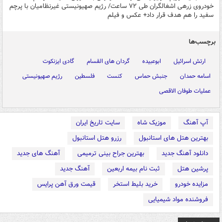
خودروی زرهی اشغالگران طی ۷۲ ساعت/ رژیم صهیونیستی غیرنظامیان با پرچم
سفید را هم هدف قرار داد+ عکس و فیلم
برچسب‌ها
ارتش اسرائیل
ابوعبیده
گردان های القسام
گادی ایزنکوت
اسامه حمدان
جنبش حماس
کنست
فلسطین
رژیم صهیونیستی
عملیات طوفان الاقصی
آپ آهنگ
موزیک شاه
سایت تاریخ ایران
بهترین هتل های استانبول
رزرو هتل استانبول
دانلود آهنگ جدید
بهترین جراح بینی ترمیمی
آهنگ های جدید
پرشین هتل
ثبت نام بیمه اربعین
آهنگ جدید
مزایده خودرو
خرید بلیط استخر
قیمت ورق آهن پرایس
فروشنده مواد شیمیایی