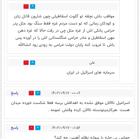
2
7
مواظب باش نچقه تو گلوت اسقاطیلی چون شارون قاتل زنان
و کودکان زمانی که تو دست مردم غزه فقط سنگ بود مثل پدر
حرامی یانکی اش از غزه مثل چی در رفت حالا که غزه دهن
مهن اسقاطیل و مادر حرامی عنگلستانی اش را در آورده پس
باش تا غروب کنه پایان دولت حرامی به زودی زود انشاالله
علی
1
5
سرمایه های اسرائیل در ایران
پاسخ
۰۰:۰۶ - ۱۴۰۲/۰۹/۱۷
2
6
اسراعیل تااالان موفق نشده به اهدافش برسه فعلا شکست خورده میدان
هست .هرکارمیتونسته تاالان کرده وقتش تمومه .
پاسخ
۰۱:۵۶ - ۱۴۰۲/۰۹/۱۷
3
1
حماس بی چاره با سواره نظام آهنین چه کند؟