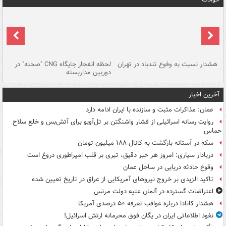
ای
هشدار نسبت به وفوع تندباد در تهران
لحظه انفجار جایگاه CNG "صحنه" در
دس
دوربین مداربسته
ات
آخرین اخبار
عمان: مذاکرات مثبت و سازنده با ایران ادامه دارد
روایت رسانه اسرائیلی از فشار واشنگتن بر تل‌آویو برای آتش‌بس و خلع سلاح
حماس
سکه در آستانه بازگشت به کانال ۱۸۸ میلیون تومان
دریادار سیاری: امروز هر خبر دقیق، تیری بر قلب امپراطوری دروغ است
وقوع حادثه دریایی در ساحل عمان
تاکید الزیدی بر خروج نیروهای آمریکایی از عراق در تاریخ تعیین شده
اعتراضات گسترده در آلمان علیه دولت مرتس
هشدار کانادا درباره عواقب تعرفه ۵۰ درصدی آمریکا
نفوذ اطلاعاتی ایران در یگان فوق محرمانه ارتش اسرائیل!