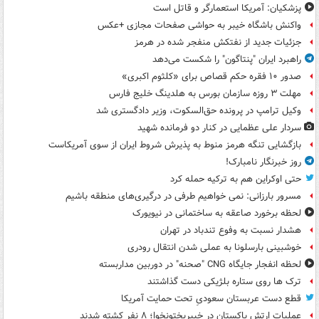
پزشکیان: آمریکا استعمارگر و قاتل است
واکنش باشگاه خیبر به حواشی صفحات مجازی +عکس
جزئیات جدید از نفتکش منفجر شده در هرمز
راهبرد ایران "پنتاگون" را شکست می‌دهد
صدور ۱۰ فقره حکم قصاص برای «کلثوم اکبری»
مهلت ۳ روزه سازمان بورس به هلدینگ خلیج فارس
وکیل ترامپ در پرونده حق‌السکوت، وزیر دادگستری شد
سردار علی عظمایی در کنار دو فرمانده شهید
بازگشایی تنگه هرمز منوط به پذیرش شروط ایران از سوی آمریکاست
روز خبرنگار نامبارک!
حتی اوکراین هم به ترکیه حمله کرد
مسرور بارزانی: نمی خواهیم طرفی در درگیری‌های منطقه باشیم
لحظه برخورد صاعقه به ساختمانی در نیویورک
هشدار نسبت به وفوع تندباد در تهران
خوشبینی بارسلونا به عملی شدن انتقال رودری
لحظه انفجار جایگاه CNG "صحنه" در دوربین مداربسته
ترک ها روی ستاره بلژیکی دست گذاشتند
قطع دست عربستان سعودیِ تحت حمایت آمریکا
عملیات ارتش پاکستان در خیبرپختونخوا؛ ۸ نفر کشته شدند