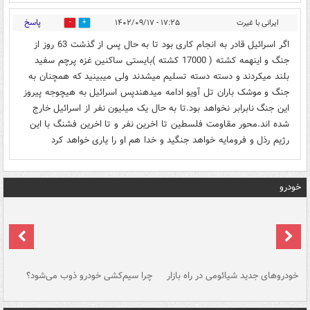
پاسخ
ایرانی با غیرت
۱۷:۲۵ - ۱۴۰۲/۰۹/۱۷
0
1
اگر اسرائیل قادر به انجام کاری بود تا به حال پس از گذشت 63 روز از
جنگ و اینهمه کشته ( 17000 کشته )بایستی ساکنین غزه پرچم سفید
بلند میکردند و دسته دسته تسلیم میشدند ولی میبینید که همچنان به
جنگ و موشک باران تل آویو ادامه میدهندپس اسرائیل به هیچوجه پیروز
این جنگ نابرابر نخواهد بود.تا به حال یک میلیون نفر از اسرائیل خارج
شده اند.محور مقاومت فلسطین تا اخرین نفر و تا اخرین فشنگ با این
رژیم رذل و فرومایه خواهد جنگید و خدا هم او را یاری خواهد کرد
خودرو
خودروهای جدید شیائومی در راه بازار
چرا سیم‌کشی خودرو ذوب می‌شود؟
شو