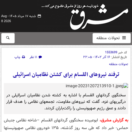
شنبه ۱۷ مرداد ۱۴۰۵ -
Aug
8 2026
تحولات منطقه
کد خبر
1553699
تاریخ انتشار:
۱۶ آذر ۱۴۰۲ - ۲۲:۰۵
۱۱ نظر
چاپ
تحولات منطقه
ترفند نیروهای القسام برای کشتن نظامیان اسرائیلی
سخنگوی گردانهای القسام با اشاره به کشته شدن نظامیان اسرائیلی در
درگیریهای غزه، گفت که نیروهای مقاومت، تجمعهای نظامی را هدف قرار
دادند و عمق رژیم صهیونیستی را راکت‌باران کردند.
به گزارش مشرق،
ابوعبیده سخنگوی گردانهای القسام –شاخه نظامی جنبش
حماس- خبر داد که طی سه روز گذشته، ۱۳۵ خودروی نظامی صهیونیستها