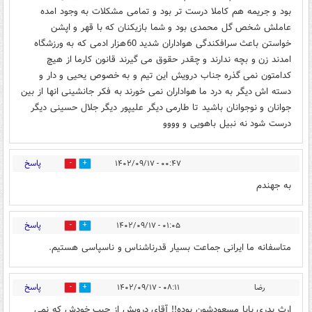
بود و جریمه هم کاملا درست تر بود و تمامی مشکلات به وجود امده
عاملش شخص گل محمدی بود و شما بازیکنان که با قهر و اپشن
خواستن باعث سرافکندگی هواداران شدید 60هزار ادمی که به ورزشگاه
امدند زن و بچه ندارند و چقدر حقوق می گیرند قانون کارما از هیچ
کدامتون نمی گذره جناب درویش این تیم و به خصوص یحیی و دار و
دسته اش دیگر به درد ما هواداران نمی خورند به فکر جانشینی انها از بین
جوانان و نوجوانان باشید تا طارمی دیگر علیپور دیگر جلال حسینی دیگر
درست شود نه نبیل باهویی و وووو
پاسخ
۰۰:۴۷ - ۱۴۰۲/۰۹/۱۷
0
0
به جهندم
پاسخ
۰۱:۰۵ - ۱۴۰۲/۰۹/۱۷
0
0
متاسفانه ما ایرانی جماعت بسیار قدرناشناس و ناسپاسی هستیم.
پاسخ
رضا
۰۸:۱۱ - ۱۴۰۲/۰۹/۱۷
0
0
ارث پدری بابا مسعودشون بوده!! آقای درویش از جیب خودش که نمی