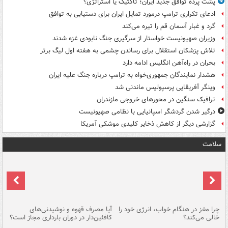
پشت پرده توافق جدید ایران؛ تاکتیک یا استراتژی؟
ادعای تکراری ترامپ درمورد تمایل ایران برای دستیابی به توافق
گرد و غبار آسمان قم را تیره می‌کند
وزیران صهیونیست خواستار از سرگیری جنگ نابودی غزه شدند
تلاش پزشکان استقلال برای رساندن چشمی به هفته اول لیگ برتر
بحران در راه‌آهن انگلیس ادامه دارد
هشدار نمایندگان جمهوری‌خواه به ترامپ درباره جنگ علیه ایران
وینگر آفریقایی پرسپولیس ماندنی شد
ترافیک سنگین در محورهای خروجی مازندران
درگیر شدن گردشگر اسپانیایی با نظامی صهیونیست
گزارشی دیگر از کاهش ذخایر کلیدی موشکی آمریکا
سلامت
ت
چرا مغز در هنگام خواب، انرژی خود را
آیا مصرف قهوه و نوشیدنی‌های
چر
خالی می‌کند؟
کافئین‌دار در دوران بارداری مجاز است؟
می