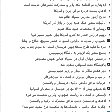
اردوغان: توافقنامه مکه پذیرای مشارکت کشورهای دوست است
ادعای بسنت درباره توافق ایران و آمریکا
نتایج آزمون مدارس سمپاد اعلام شد
تاثیرات منفی جنگ علیه ایران بر بازار کار آمریکا
رونمایی از مختصات جدید تنگۀ هرمز
روبیو در رأس فشار حداکثری آمریکا برای تغییر مسیر کوبا
تصویری از تمرینات ترابزون اسپور با حضور ساویچ، صلاح و اونانا
نبرد ما علیه طرح سلطه‌جویی عربستان است، نه مردم جنوب یمن
پاسخ منفی یک لژیونر به باشگاه پرسپولیس
درخشش جوانان ایران در المپیاد جهانی هوش مصنوعی
پالایشگاه نفت اسلواکی منفجر شد
دور هفتم مذاکرات لبنان و رژیم صهیونیستی
ترامپ و سودای پیروزی در انتخابات میان‌دوره‌ای
جزئیات توافق دفاعی ترکیه، عربستان و پاکستان
بلاتکلیفی بیش از ۱۳۰۰ مهاجر خردسال در سئوتای اسپانیا
زلنسکی در انتخابات ریاست جمهوری اوکراین شکست می‌خورد
ادعاهای عربستان درباره توافق مشترک با ترکیه و پاکستان
چگونه جنگ ترامپ با دانشگاه‌ها به شکست کاخ سفید ختم شد؟