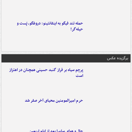
حمله تند فیگو به اینفانتینو: دروغگو، پَست‌ و
حیله‌گر!
برگزیده عکس
پرچم سیاه بر فراز گنبد حسینی همچنان در اهتزاز
است
حرم امیرالمومنین محیای آخر صفر شد
حال و هوای سامرا بعد از ایام اربعین