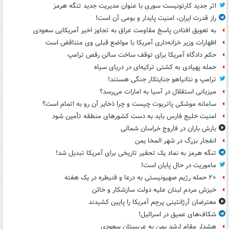
اثر جدید کارتونیست سوری با عنوان مدیریت جدید تنگه هرمز
راز قدرت ایران، امنیت پایدار و بومی آن است!
به تعویق افتادن پاسخ مقاومت عراق به تجاوز اخیر آمریکایی سعودی
اظهارات وزیر خزانه‌داری آمریکا با مواضع قبلی وی متناقض است
حکم دادگاه آمریکا برای توقف ساخت سالن رقص ترامپ
حمله پهپادی به کشتی ترکیه‌ای در دریای سیاه
ترامپ و نتانیاهو جنایتکار جنگی هستند!
میزبانی استقلال در آسیا به امارات می‌رسد؟
سامانه موشکی پاتریوت چیست و چرا ذخایر آن رو به اتمام است؟
امنیت خلیج فارس باید به دست کشورهای منطقه تأمین شود
بارش باران در فاروج خراسان شمالی
انفجار بزرگ در شهر المخا یمن
تنگه هرمز به نماد یک تحقیر تاریخی برای آمریکا تبدیل شد!
ماموریت در حال پایان است!
۲۰ حمله رژیم صهیونیستی به درعا و قنیطره در یک هفته
خیزش مردم لبنان علیه دولت سازشکار و خائن
معترضان آرژانتینی پرچم آمریکا را پایین کشیدند
شکاف‌های عمیق در اسرائیل!
هشدار مقام ارشد یمن به عربستان سعودی