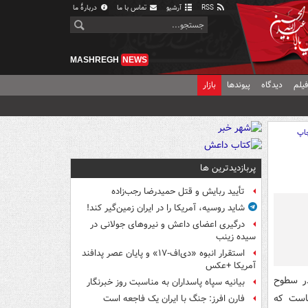
RSS
آرشیو
تماس با ما
دربارهٔ ما
MASHREGH
NEWS
یلم
دیدگاه
پیوندها
بازار
اپ
پربازدیدترین ها
تأیید ربایش و قتل حمیدرضا رجب‌زاده
شاید روسیه، آمریکا را در ایران زمین‌گیر کند!
درگیری اعضای داعش و نیروهای جولانی در
سیده زینب
استقرار انبوه «دی‌اف‑۱۷» و پایان عصر پدافند
آمریکا +عکس
ر سطوح
بیانیه سپاه پاسداران به مناسبت روز خبرنگار
است که
فارن افرز: جنگ با ایران یک فاجعه است