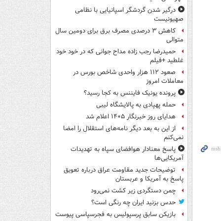
درگیر شدن گردشگر اسپانیایی با نظامی
صهیونیست
کاهش ۳ درصدی مصرف برق برای دومین سال
متوالی
حمیدرضا رجب زاده مداح جوانی که در خود خود
غلطید +فیلم
صعود ۱۱۲ هزار واحدی شاخص بورس در
معاملات امروز
پرونده یونیک فایننس به کجا رسید؟
حمله پهپادی به پالایشگاه لیبی
هدایای روز خبرنگار ۱۴۰۵ اعلام شد
از این به بعد دیگر نامه‌های استقلال را امضا
نمی‌کنم
پاسخ معنادار هوافضای سپاه به تهدیدات
آمریکایی‌ها
توضیحات جدید مقاومت عراق درباره تعویق
پاسخ به آمریکا و عربستان
چمن دستگردی زیر کشت نمی‌رود
حدس بزنید ایران چه رنگی است؟
بازیکن سابق پرسپولیس به فجرسپاسی پیوست