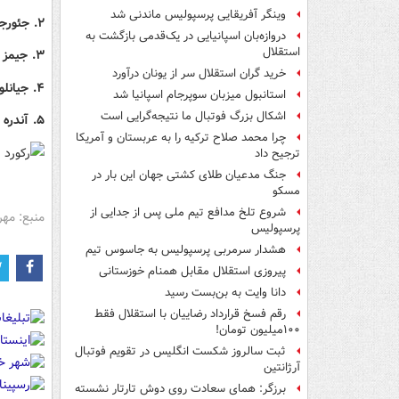
وینگر آفریقایی پرسپولیس ماندنی شد
۲. جئورجی مامارداشویلی (والنسیا)، ۴۸۱۷ دقیقه، ۵۳ مسابقه
دروازه‌بان اسپانیایی در یک‌قدمی بازگشت به
استقلال
۳. جیمز ترافورد (برنلی)، ۴۸۱۶ دقیقه، ۵۵ مسابقه
خرید گران استقلال سر از یونان درآورد
۴. جیانلوئیجی دوناروما (پاری سن ژرمن)، ۴۷۷۰ دقیقه، ۵۴ مسابقه
استانبول میزبان سوپرجام اسپانیا شد
اشکال بزرگ فوتبال ما نتیجه‌گرایی است
۵. آندره اونانا (منچستر یونایتد)، ۴۷۰۱ دقیقه، ۵۲ مسابقه
چرا محمد صلاح ترکیه را به عربستان و آمریکا
ترجیح داد
جنگ مدعیان طلای کشتی جهان این بار در
مسکو
شروع تلخ مدافع تیم ملی پس از جدایی از
منبع: مهر
پرسپولیس
هشدار سرمربی پرسپولیس به جاسوس تیم
پیروزی استقلال مقابل همنام خوزستانی
دانا وایت به بن‌بست رسید
رقم فسخ قرارداد رضاییان با استقلال فقط
۱۰۰میلیون تومان!
ثبت سالروز شکست انگلیس در تقویم فوتبال
آرژانتین
برزگر: همای سعادت روی دوش تارتار نشسته