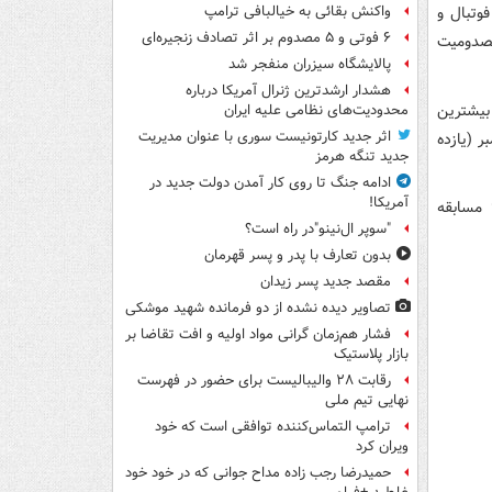
وتبال و
واکنش بقائی به خیالبافی ترامپ
۶ فوتی و ۵ مصدوم بر اثر تصادف زنجیره‌ای
مصدومیت
پالایشگاه سیزران منفجر شد
هشدار ارشدترین ژنرال آمریکا درباره
دازد که بیشترین
محدودیت‌های نظامی علیه ایران
اثر جدید کارتونیست سوری با عنوان مدیریت
ملی، زیر ۲۱ سال) از شروع سال میلادی تا ۴ دسامبر (یازده
جدید تنگه هرمز
ادامه جنگ تا روی کار آمدن دولت جدید در
آمریکا!
در بین بازیکنان شاغل در تیم‌های اروپایی، «برونو فرناندز» با ۵۷۴۸ دقیقه در ۶۶ مسابقه
"سوپر ال‌نینو"در راه است؟
بدون تعارف با پدر و پسر قهرمان
مقصد جدید پسر زیدان
تصاویر دیده‌ نشده از دو فرمانده شهید موشکی
فشار هم‌زمان گرانی مواد اولیه و افت تقاضا بر
بازار پلاستیک
رقابت ۲۸ والیبالیست برای حضور در فهرست
نهایی تیم ملی
ترامپ التماس‌کننده توافقی است که خود
ویران کرد
حمیدرضا رجب زاده مداح جوانی که در خود خود