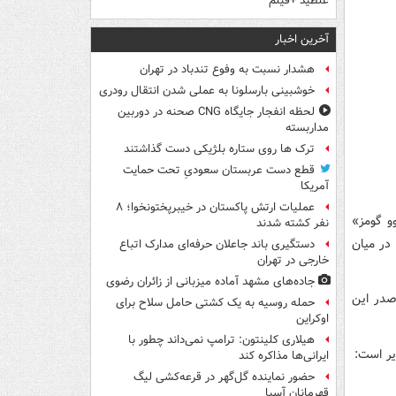
غلطید +فیلم
آخرین اخبار
هشدار نسبت به وفوع تندباد در تهران
خوشبینی بارسلونا به عملی شدن انتقال رودری
لحظه انفجار جایگاه CNG صحنه در دوربین
مداربسته
ترک ها روی ستاره بلژیکی دست گذاشتند
قطع دست عربستان سعودیِ تحت حمایت
آمریکا
عملیات ارتش پاکستان در خیبرپختونخوا؛ ۸
و گومز»
نفر کشته شدند
ترین دقایق را در میان
دستگیری باند جاعلان حرفه‌ای مدارک اتباع
خارجی در تهران
جاده‌های مشهد آماده میزبانی از زائران رضوی
ایی «ترشتگن» با ۴۹۰۹ دقیقه در صدر این
حمله روسیه به یک کشتی حامل سلاح برای
اوکراین
هیلاری کلینتون: ترامپ نمی‌داند چطور با
یر است:
ایرانی‌ها مذاکره کند
حضور نماینده گل‌گهر در قرعه‌کشی لیگ
قهرمانان آسیا