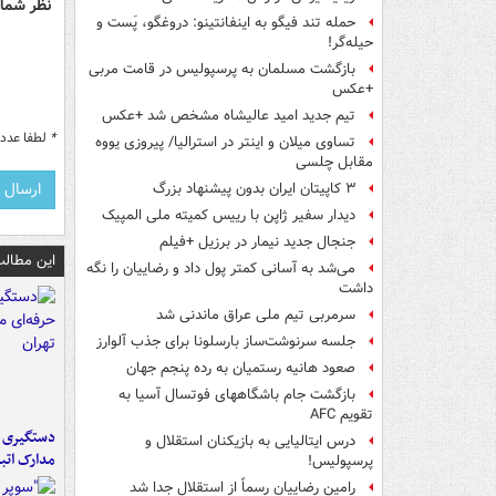
نظر شما 
حمله تند فیگو به اینفانتینو: دروغگو، پَست‌ و
حیله‌گر!
بازگشت مسلمان به پرسپولیس در قامت مربی
+عکس
تیم جدید امید عالیشاه مشخص شد +عکس
*
لطفا عدد م
تساوی میلان و اینتر در استرالیا/ پیروزی یووه
مقابل چلسی
۳ کاپیتان ایران بدون پیشنهاد بزرگ
دیدار سفیر ژاپن با رییس کمیته ملی المپیک
جنجال جدید نیمار در برزیل +فیلم
این مطالب
می‌شد به آسانی کمتر پول داد و رضاییان را نگه
داشت
سرمربی تیم ملی عراق ماندنی شد
جلسه سرنوشت‌ساز بارسلونا برای جذب آلوارز
صعود هانیه رستمیان به رده پنجم جهان
بازگشت جام باشگاههای فوتسال آسیا به
تقویم AFC
دستگیری ب
درس ایتالیایی‌ به بازیکنان استقلال و
مدارک اتب
پرسپولیس!
رامین رضاییان رسماً از استقلال جدا شد