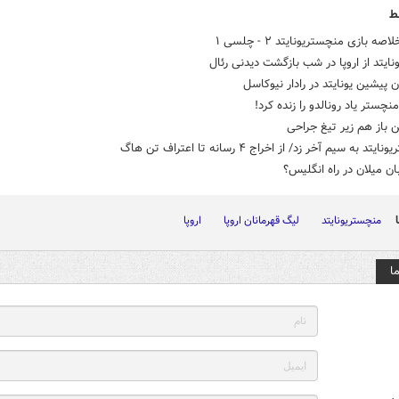
ط
صه بازی منچستریونایتد ۲ - چلسی ۱
ایتد از اروپا در شب بازگشت دیدنی رئال
 پیشین یونایتد در رادار نیوکاسل
نچستر یاد رونالدو را زنده کرد!
 باز هم زیر تیغ جراحی
تد به سیم آخر زد/ از اخراج ۴ رسانه تا اعتراف تن هاگ
بان میلان در راه انگلیس؟
منچستریونایتد
لیگ قهرمانان اروپا
اروپا
ا