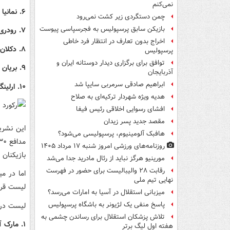
نمی‌کنم
۶. نمانیا گودلی (سویا)، ۴۹۷۷ دقیقه، ۵۸ مسابقه
چمن دستگردی زیر کشت نمی‌رود
بازیکن سابق پرسپولیس به فجرسپاسی پیوست
۷. رودری هرناندز (منچستر سیتی)، ۴۹۶۴ دقیقه، ۶۰ مسابقه
اخراج بدون تعارف در انتظار فرد خاطی
۸. دکلان رایس (آرسنال)، ۴۸۷۱ دقیقه، ۵۸ مسابقه
پرسپولیس
توافق برای برگزاری دیدار دوستانه ایران و
۹. بریان کریستانت (آ اس رم)، ۴۷۸۲ دقیقه، ۶۰ مسابقه
آذربایجان
ابراهیم صادقی سرمربی سایپا شد
۱۰. ارلینگ هالند (منچستر سیتی)، ۴۷۸۲ دقیقه، ۵۹ مسابقه
هدیه ویژه شهردار ترکیه‌ای به صلاح
افشای رسوایی اخلاقی رئیس فیفا
مقصد جدید پسر زیدان
این نشری
هافبک آلومینیوم، پرسپولیسی می‌شود؟
روزنامه‌های ورزشی امروز ‌شنبه ۱۷ مرداد ۱۴۰۵
بازیکنان
مورینیو هرگز نباید از رئال مادرید جدا می‌شد
رقابت ۲۸ والیبالیست برای حضور در فهرست
نهایی تیم ملی
لیست قرار
میزبانی استقلال در آسیا به امارات می‌رسد؟
پاسخ منفی یک لژیونر به باشگاه پرسپولیس
لیست دروا
تلاش پزشکان استقلال برای رساندن چشمی به
۱. مارک آندره ترشتگن (بارسلونا)، ۴۹۰۹ دقیقه، ۵۵ مسابقه
هفته اول لیگ برتر