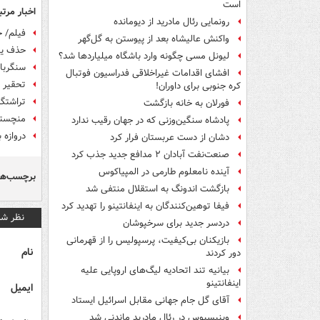
است
اخبار مرتب
رونمایی رئال مادرید از دیومانده
فیلم/ خلا
واکنش عالیشاه بعد از پیوستن به گل‌گهر
حذف یون
لیونل مسی چگونه وارد باشگاه میلیاردها شد؟
سنگربان
افشای اقدامات غیراخلاقی فدراسیون فوتبال
تحقیر م
کره جنوبی برای داوران!
تراشتگن
فورلان به خانه بازگشت
منچستریونای
پادشاه سنگین‌وزنی که در جهان رقیب ندارد
دروازه 
دشان از دست عربستان فرار کرد
صنعت‌نفت آبادان ۲ مدافع جدید جذب کرد
آینده نامعلوم طارمی در المپیاکوس
برچسب‌ها
بازگشت اندونگ به استقلال منتفی شد
فیفا توهین‌کنندگان به اینفانتینو را تهدید کرد
نظر شم
دردسر جدید برای سرخپوشان
بازیکنان بی‌کیفیت، پرسپولیس را از قهرمانی
نام
دور کردند
بیانیه تند اتحادیه لیگ‌های اروپایی علیه
اینفانتینو
ایمیل
آقای گل جام جهانی مقابل اسرائیل ایستاد
وینیسیوس در رئال مادرید ماندنی شد