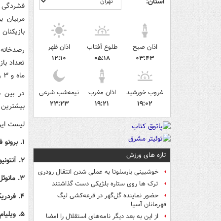
استان:
فشردگی ت
مربیان ب
بازیکنان 
اذان صبح
طلوع آفتاب
اذان ظهر
۱۲:۱۰
۰۵:۱۸
۰۳:۴۳
ماه و ۳ روز) انجام داده‌اند.
غروب خورشید
اذان مغرب
نیمه‌شب شرعی
۲۳:۲۳
۱۹:۲۱
۱۹:۰۲
بیشترین 
لیست این 
۱. برونو فرناندز (منچستر یونایتد)، ۵۷۴۸ دقیقه، ۶۶ مسابقه
تازه های ورزش
۲. آنتونیو رودریگز (رئال مادرید)، ۵۲۲۳ دقیقه، ۶۳ مسابقه
خوشبینی بارسلونا به عملی شدن انتقال رودری
۳. مانوئل آکانجی (منچستر سیتی)، ۵۰۴۹ دقیقه، ۶۱ مسابقه
ترک ها روی ستاره بلژیکی دست گذاشتند
۴. فردریکو والورده (رئال مادرید)، ۵۰۰۲ دقیقه، ۶۳ مسابقه
حضور نماینده گل‌گهر در قرعه‌کشی لیگ
قهرمانان آسیا
۵. ویلیام پاچو (آینتراخت فرانکفورت)، ۴۹۸۱ دقیقه، ۵۶ مسابقه
از این به بعد دیگر نامه‌های استقلال را امضا