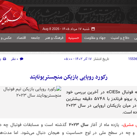
شنبه ۱۷ مرداد ۱۴۰۵ -
Aug 8 2026
ی
دفاع و امنیت
جهاد و مقاومت
حسینیه
فرهنگ و هنر
جامعه
اقتصاد
عکس و ف
1553
تاریخ انتشار:
۱۷ آذر ۱۴۰۲ - ۰۵:۰۰
۰ نظر
چ
رکورد رویایی بازیکن منچستریونایتد
رصدخانه فوتبال «CIES» در آخرین بررسی خود
اعلام کرد برونو فرناندز با ۵۷۴۸ دقیقه بیشترین
بازی را در میان بازیکنان اروپایی در سال ۲۰۲۳
اده است.
ش مشرق
، یازده ماه از آغاز
سال ۲۰۲۳
گذشته است و مسابقات فوتبال چه د
 و چه در سطح ملی در اوج حساسیت و هیجان دنبال می‌شود. اما مدت‌ه