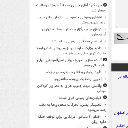
جهانگیر: آقای خرازی به دادگاه ویژه روحانیت
احضار شد
افشای رسوایی جاسوسی سازمان ملل برای
رژیم صهیونیستی
توافق برای برگزاری دیدار دوستانه ایران و
آذربایجان
ابراهیم صادقی سرمربی سایپا شد
تاکید وزارت خارجه بر لزوم روشن شدن ابعاد
جنایت تروریستی مراز شریف
آماده سازی ضریح نورانی امیرالمومنین برای
ایام پایانی صفر
تأیید ربایش و قتل حمیدرضا رجب‌زاده
آخرین وضعیت پرونده ساعدی‌نیا
واکنش مردم جنوب عراق به تصاویر کودکان
میناب
خیابان‌های بمبئی غرق شدند
تحلیلگر یمنی: تحرکات سعودی‌ها به دقت
رصد می‌شود
ده ۸ ساله در اصفهان
اقدام ۱۱ سناتور آمریکایی برای توقف جنگ
علیه ایران