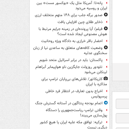
پانه‌تا: آمریکا مثل یک «بوکسور مست» بین
ایران و روسیه می‌دود
صدور برگه جلب برای ۱۴۸ متهم متخلف ارزی
ذخایر طلای چین افزایش یافت
فیلم/ آیا پرونده‌ای در زمینه جرایم مرتبط با
هوش مصنوعی ایجاد شده است؟
احضار باقر خرازی به دادگاه ویژه روحانیت
وضعیت کافه‌های متعلق به ساعدی نیا از زبان
سخنگوی عدلیه
پاکستان: باید در برابر اسرائیل متحد شویم
تئودور روزولت جایگزین ناو هواپیمابر آبراهام
لینکلن می‌شود
کاریکاتور/ تلاش‌های بی‌پایان ترامپ برای
مذاکره با ایران
اخراج بدون تعارف در انتظار فرد خاطی
پرسپولیس
اتمام بودجه پنتاگون در آستانه گسترش جنگ
وقتی ترامپ ریاست‌جمهوری را دستگاه
پول‌سازی می‌بیند!
ترکیه: توافق مکه علیه ایران یا هیچ کشور
دیگری نیست