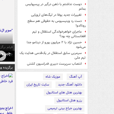
دوست نداشتم با ذهن درگیر در پرسپولیس
بمانم
تغییرات جدید یوفا در لیگ‌های اروپایی
دست رد وینیسیوس به حقوقی هم سطح
رونالدو!
"سوپر ال‌ن
ماجرای خواهرخواندگی استقلال و تیم
افغانستانی چه بود؟
حسین نژاد با ۲ میلیون یورو از دینامو جدا
فیلم برگزی
می‌شود
چین ونی
سرمربی سابق استقلال در یک‌قدمی هدایت یک
تیم ملی
انتصاب سرپرست دبیری فدراسیون کشتی
برگزیده و
آپ آهنگ
موزیک شاه
دانلود آهنگ جدید
سایت تاریخ ایران
بهترین هتل های استانبول
رزرو هتل استانبول
اخراج بدون
بهترین جراح بینی ترمیمی
خاطی پرس