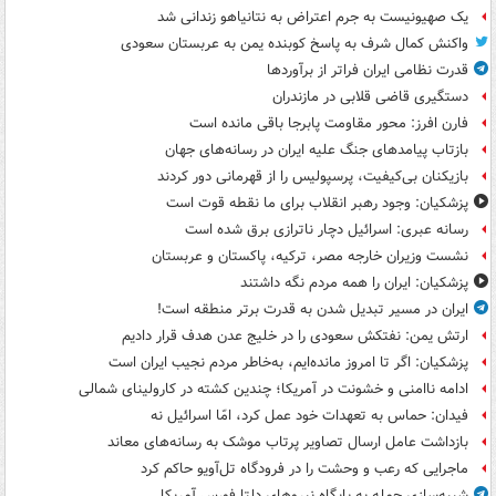
یک صهیونیست به جرم اعتراض به نتانیاهو زندانی شد
واکنش کمال شرف به پاسخ کوبنده یمن به عربستان سعودی
قدرت نظامی ایران فراتر از برآوردها
دستگیری قاضی قلابی در مازندران
فارن افرز: محور مقاومت پابرجا باقی مانده است
بازتاب پیامدهای جنگ علیه ایران در رسانه‌های جهان
بازیکنان بی‌کیفیت، پرسپولیس را از قهرمانی دور کردند
پزشکیان: وجود رهبر انقلاب برای ما نقطه قوت است
رسانه عبری: اسرائیل دچار ناترازی برق شده است
نشست وزیران خارجه مصر، ترکیه، پاکستان و عربستان
پزشکیان: ایران را همه مردم نگه داشتند
ایران در مسیر تبدیل شدن به قدرت برتر منطقه است!
ارتش یمن: نفتکش سعودی را در خلیج عدن هدف قرار دادیم
پزشکیان: اگر تا امروز مانده‌ایم، به‌خاطر مردم نجیب ایران است
ادامه ناامنی و خشونت در آمریکا؛ چندین کشته در کارولینای شمالی
فیدان: حماس به تعهدات خود عمل کرد، امّا اسرائیل نه
بازداشت عامل ارسال تصاویر پرتاب موشک به رسانه‌های معاند
ماجرایی که رعب و وحشت را در فرودگاه تل‌آویو حاکم کرد
شبیه‌سازی حمله به پایگاه نیروهای دلتا فورس آمریکا