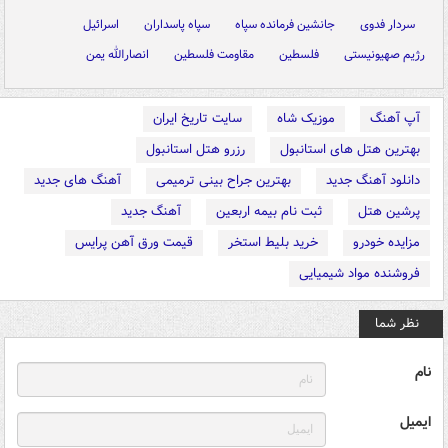
سردار فدوی
جانشین فرمانده سپاه
سپاه پاسداران
اسرائیل
رژیم صهیونیستی
فلسطین
مقاومت فلسطین
انصارالله یمن
آپ آهنگ
موزیک شاه
سایت تاریخ ایران
بهترین هتل های استانبول
رزرو هتل استانبول
دانلود آهنگ جدید
بهترین جراح بینی ترمیمی
آهنگ های جدید
پرشین هتل
ثبت نام بیمه اربعین
آهنگ جدید
مزایده خودرو
خرید بلیط استخر
قیمت ورق آهن پرایس
فروشنده مواد شیمیایی
نظر شما
نام
ایمیل