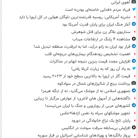
آهوی ایرانی
فریاد مردم «فدایی خامنه‌ای بودن» است
نشریه آمریکایی: روسیه قدرتمندترین ناوگان هوایی در کل اروپا را دارد
آغاز جنگ ایران برای پایان قدرت آمریکا بود
سناریوی بلاگر زن برای قتل شوهرش
مشاهده ۴ پلنگ در ارتفاعات میناب
قرار بود ایران به زانو درآید، اما به ابرقدرت منطقه تبدیل شد!
اهمیت تشخیص زودهنگام بیماری‌های دریچه‌ای قلب
افزایش مجدد قیمت بنزین نتیجه ابهام در مذاکرات
به یاد آن روز که به زیارت کربلا رفتی!
قیمت گاز در اروپا به بالاترین سطح خود از ۲۰۲۳ رسید
برداشت برنج از شالیزارهای شمال در سوادکوه
جمهوری اسلامی نه از موشک می‌گذرد، نه از تنگه هرمز!
ناگفته‌هایی از آمپول های لاغری؛ از عوارض مرگبار تا زیبایی
کشورهای عربی از رویارویی و جنگ با ایران می‌ترسند!
تجهیز موشکهای سپاه به نفس اژدها+عکس
پایان تلخ یک نزاع خانوادگی در دورود
افزایش بی‌سابقه سرقت سوخت در انگلیس
پرواز بالگردها و پهپادهای شناسایی اسرائیل بر فراز سوریه