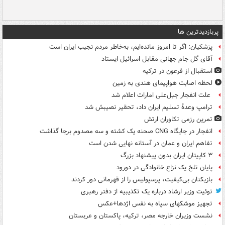
پربازدیدترین ها
پزشکیان: اگر تا امروز مانده‌ایم، به‌خاطر مردم نجیب ایران است
آقای گل جام جهانی مقابل اسرائیل ایستاد
استقبال از فرعون در ترکیه
لحظه اصابت هواپیمای هندی به زمین
علت انفجار جبل‌علی امارات اعلام شد
ترامپ وعدۀ تسلیم ایران داد، تحقیر نصیبش شد
تمرین رزمی تکاوران ارتش
انفجار در جایگاه CNG صحنه یک کشته و سه مصدوم برجا گذاشت
تفاهم ایران و عمان در آستانه نهایی شدن است
۳ کاپیتان ایران بدون پیشنهاد بزرگ
پایان تلخ یک نزاع خانوادگی در دورود
بازیکنان بی‌کیفیت، پرسپولیس را از قهرمانی دور کردند
توئیت وزیر ارشاد درباره یک تکذیبیه از دفتر رهبری
تجهیز موشکهای سپاه به نفس اژدها+عکس
نشست وزیران خارجه مصر، ترکیه، پاکستان و عربستان