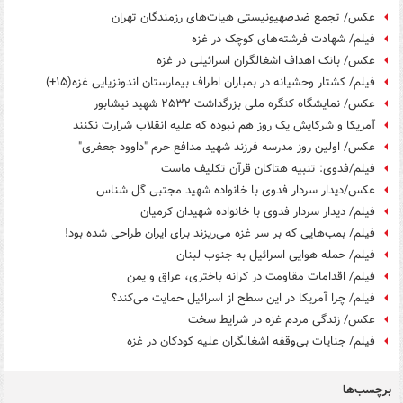
عکس/ تجمع ضدصهیونیستی هیات‌های رزمندگان تهران
فیلم/ شهادت فرشته‌های کوچک در غزه
عکس/ بانک اهداف اشغالگران اسرائیلی در غزه
فیلم/ کشتار وحشیانه در بمباران اطراف بیمارستان اندونزیایی غزه(۱۵+)
عکس/ نمایشگاه کنگره ملی بزرگداشت ۲۵۳۲ شهید نیشابور
آمریکا و شرکایش یک روز هم نبوده که علیه انقلاب شرارت نکنند
عکس/ اولین روز مدرسه فرزند شهید مدافع حرم "داوود جعفری"
فیلم/فدوی: تنبیه هتاکان قرآن تکلیف ماست
عکس/دیدار سردار فدوی با خانواده شهید مجتبی گل شناس
فیلم/ دیدار سردار فدوی با خانواده شهیدان کرمیان
فیلم/ بمب‌هایی که بر سر غزه می‌ریزند برای ایران طراحی شده بود!
فیلم/ حمله هوایی اسرائیل به جنوب لبنان
فیلم/ اقدامات مقاومت در کرانه باختری، عراق و یمن
فیلم/ چرا آمریکا در این سطح از اسرائیل حمایت می‌کند؟
عکس/ زندگی مردم غزه در شرایط سخت
فیلم/ جنایات بی‌وقفه اشغالگران علیه کودکان در غزه
برچسب‌ها