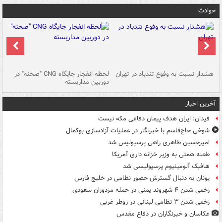
حوادث
ای
هشدار نسبت به وفوع تندباد در تهران
لحظه انفجار جایگاه CNG "صحنه" در
دس
دوربین مداربسته
ات
آخرین اخبار
فیدان: ایران هدف پیمان دفاعی مکه نیست
شوخی حاج‌قاسم با خبرنگار در عملیات آزادسازی بوکمال
امیرحسین طاهری راهی پرسپولیس شد
طعنه همتی به وزیر خزانه داری آمریکا
هافبک آلومینیوم پرسپولیسی شد
یونان به دنبال گسترش حضور نظامی در خلیج فارس
زخمی شدن ۴ شهروند یمنی در حمله مزدوران سعودی
زخمی شدن ۳ نظامی لبنانی در زوطر غربی
عکاسان و خبرنگاران در دفاع مقدس