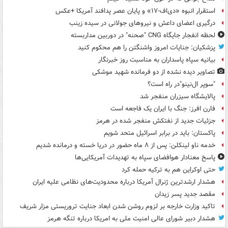
استقرار انبوه «دی‌اف‑۱۷» و پایان عصر پدافند آمریکا +عکس
درگیری اعضای داعش و نیروهای جولانی در سیده زینب
لحظه انفجار جایگاه CNG "صحنه" در دوربین مداربسته
پزشکیان: جنایات امروز واشنگتن را هم محکوم کنید
بیانیه سپاه پاسداران به مناسبت روز خبرنگار
تصاویر دیده‌ نشده از دو فرمانده شهید موشکی
"سوپر ال‌نینو"در راه است؟
پالایشگاه سیزران منفجر شد
فارن افرز: جنگ با ایران یک فاجعه است
جزئیات جدید از نفتکش منفجر شده در هرمز
پاکستان: باید در برابر اسرائیل متحد شویم
خدمه ناو لینکلن: پس از ۸ ماه حضور در دریا خسته و درمانده‌ شدیم
پاسخ معنادار هوافضای سپاه به تهدیدات آمریکایی‌ها
حتی اوکراین هم به ترکیه حمله کرد
هشدار ارشدترین ژنرال آمریکا درباره محدودیت‌های نظامی علیه ایران
مقصد جدید پسر زیدان
تاکید وزارت خارجه بر لزوم روشن شدن ابعاد جنایت تروریستی مزار شریف
هشدار دبیر شورای عالی امنیت ملی به امریکا درباره تنگه هرمز