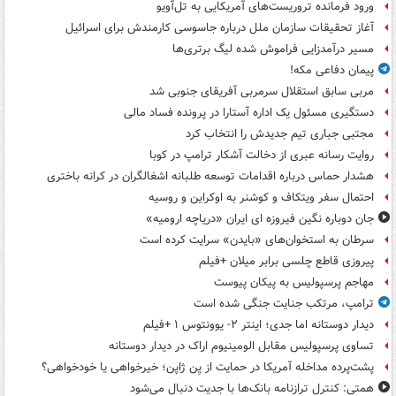
ورود فرمانده تروریست‌های آمریکایی به تل‌آویو
آغاز تحقیقات سازمان ملل درباره جاسوسی کارمندش برای اسرائیل
مسیر درآمدزایی فراموش شده لیگ برتری‌ها
پیمان دفاعی مکه!
مربی سابق استقلال سرمربی آفریقای جنوبی شد
دستگیری مسئول یک اداره آستارا در پرونده فساد مالی
مجتبی جباری تیم جدیدش را انتخاب کرد
روایت رسانه عبری از دخالت آشکار ترامپ در کوبا
هشدار حماس درباره اقدامات توسعه طلبانه اشغالگران در کرانه باختری
احتمال سفر ویتکاف و کوشنر به اوکراین و روسیه
جان دوباره نگین فیروزه ای ایران «دریاچه ارومیه»
سرطان به استخوان‌های «بایدن» سرایت کرده است
پیروزی قاطع چلسی برابر میلان +فیلم
مهاجم پرسپولیس به پیکان پیوست
ترامپ، مرتکب جنایت جنگی شده است
دیدار دوستانه اما جدی؛ اینتر ۲- یوونتوس ۱ +فیلم
تساوی پرسپولیس مقابل الومینیوم اراک در دیدار دوستانه
پشت‌پرده مداخله آمریکا در حمایت از یِن ژاپن؛ خیرخواهی یا خودخواهی؟
همتی: کنترل ترازنامه بانک‌ها با جدیت دنبال می‌شود