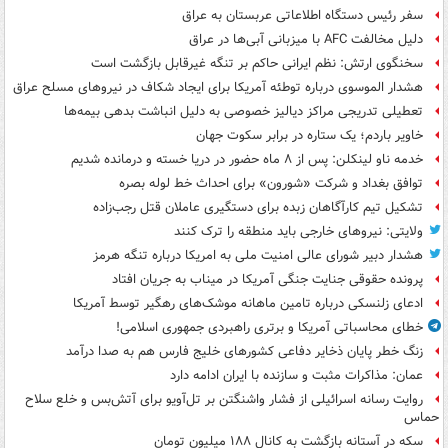
سفر رئیس دستگاه اطلاعاتی عربستان به عراق
دلیل مخالفت AFC با میزبانی آبی‌ها در عراق
سخنگوی ارتش: نظم ایرانی حاکم بر تنگه غیرقابل بازگشت است
هشدار الموسوی درباره توطئه آمریکا برای ایجاد شکاف در نیروهای مسلح عراق
تعطیلی تدریجی مراکز دیالیز خصوصی به دلیل انباشت بدهی بیمه‌ها
خاویر باردم؛ یک ستاره در برابر سکوت جهان
خدمه ناو لینکلن: پس از ۸ ماه حضور در دریا خسته و درمانده‌ شدیم
توافق بغداد و شرکت «شورون» برای احداث خط لوله بصره
تشکیل تیم کارآگاهان زبده برای دستگیری عاملان قتل رجب‌زاده
ولایتی: نیروهای خارجی باید منطقه را ترک کنند
هشدار دبیر شورای عالی امنیت ملی به امریکا درباره تنگه هرمز
پرونده حقوقی جنایت جنگی آمریکا در میناب به جریان افتاد
ادعای زلنسکی درباره تامین ماهانه موشک‌های رهگیر توسط آمریکا
خطای محاسباتی آمریکا و برتری راهبردی جمهوری اسلامی!
زنگ خطر پایان ذخایر دفاعی کشورهای خلیج فارس هم به صدا درآمد
عمان: مذاکرات مثبت و سازنده با ایران ادامه دارد
روایت رسانه اسرائیلی از فشار واشنگتن بر تل‌آویو برای آتش‌بس و خلع سلاح
حماس
سکه در آستانه بازگشت به کانال ۱۸۸ میلیون تومان