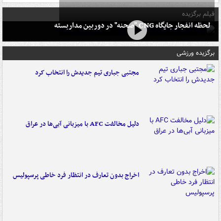
فیلم برگزیده
لحظه انفجار جایگاه CNG "صحنه" در دوربین مداربسته
برگزیده ورزشی
مجتبی جباری تیم جدیدش را انتخاب کرد
دلیل مخالفت AFC با میزبانی آبی‌ها در عراق
اخراج بدون تعارف در انتظار فرد خاطی پرسپولیس