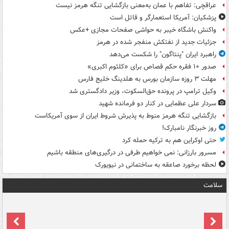
عراقچی: تفاهم با عمان به‌معنی بازگشایی تنگه هرمز نیست
پزشکیان: آمریکا استعمارگر و قاتل است
واکنش باشگاه خیبر به حواشی صفحات مجازی +عکس
جزئیات جدید از نفتکش منفجر شده در هرمز
راهبرد ایران "پنتاگون" را شکست می‌دهد
صدور ۱۰ فقره حکم قصاص برای «کلثوم اکبری»
مهلت ۳ روزه سازمان بورس به هلدینگ خلیج فارس
وکیل ترامپ در پرونده حق‌السکوت، وزیر دادگستری شد
سردار علی عظمایی در کنار دو فرمانده شهید
بازگشایی تنگه هرمز منوط به پذیرش شروط ایران از سوی آمریکاست
روز خبرنگار نامبارک!
حتی اوکراین هم به ترکیه حمله کرد
مسرور بارزانی: نمی خواهیم طرفی در درگیری‌های منطقه باشیم
لحظه برخورد صاعقه به ساختمانی در نیویورک
سلامت