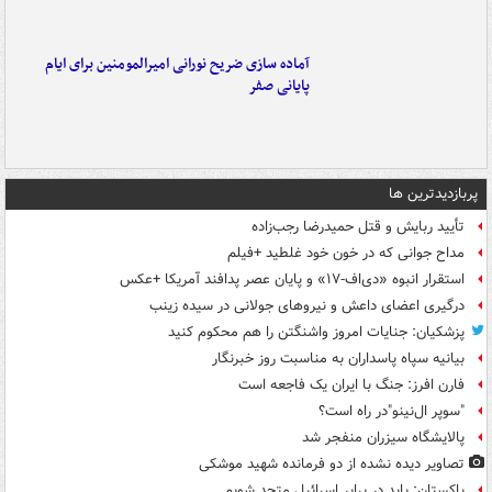
آماده سازی ضریح نورانی امیرالمومنین برای ایام
پایانی صفر
پربازدیدترین ها
تأیید ربایش و قتل حمیدرضا رجب‌زاده
مداح جوانی که در خون خود غلطید +فیلم
استقرار انبوه «دی‌اف‑۱۷» و پایان عصر پدافند آمریکا +عکس
درگیری اعضای داعش و نیروهای جولانی در سیده زینب
پزشکیان: جنایات امروز واشنگتن را هم محکوم کنید
بیانیه سپاه پاسداران به مناسبت روز خبرنگار
فارن افرز: جنگ با ایران یک فاجعه است
"سوپر ال‌نینو"در راه است؟
پالایشگاه سیزران منفجر شد
تصاویر دیده‌ نشده از دو فرمانده شهید موشکی
پاکستان: باید در برابر اسرائیل متحد شویم