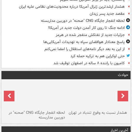
هشدار ارشدترین ژنرال آمریکا درباره محدودیت‌های نظامی علیه ایران
مقصد جدید پسر زیدان
لحظه انفجار جایگاه CNG "صحنه" در دوربین مداربسته
ادامه جنگ تا روی کار آمدن دولت جدید در آمریکا!
جزئیات جدید از نفتکش منفجر شده در هرمز
پاسخ معنادار هوافضای سپاه به تهدیدات آمریکایی‌ها
از این به بعد دیگر نامه‌های استقلال را امضا نمی‌کنم
حتی اوکراین هم به ترکیه حمله کرد
کامیون با راننده ۸ ساله در اصفهان توقیف شد
حوادث
ای
هشدار نسبت به وفوع تندباد در تهران
لحظه انفجار جایگاه CNG "صحنه" در
دس
دوربین مداربسته
ات
آخرین اخبار