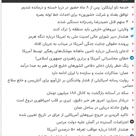
خدمه ناو لینکلن: پس از ۸ ماه حضور در دریا خسته و درمانده‌ شدیم
توافق بغداد و شرکت «شورون» برای احداث خط لوله بصره
۴ متهم قتل حمیدرضا رجب‌زاده دستگیر شدند
ولایتی: نیروهای خارجی باید منطقه را ترک کنند
هشدار دبیر شورای عالی امنیت ملی به امریکا درباره تنگه هرمز
پرونده حقوقی جنایت جنگی آمریکا در میناب به جریان افتاد
ادعای زلنسکی درباره تامین ماهانه موشک‌های رهگیر توسط آمریکا
خطای محاسباتی آمریکا و برتری راهبردی جمهوری اسلامی!
زنگ خطر پایان ذخایر دفاعی کشورهای خلیج فارس هم به صدا درآمد
عمان: مذاکرات مثبت و سازنده با ایران ادامه دارد
روایت رسانه اسرائیلی از فشار واشنگتن بر تل‌آویو برای آتش‌بس و خلع سلاح
حماس
سکه در آستانه بازگشت به کانال ۱۸۸ میلیون تومان
دریادار سیاری: امروز هر خبر دقیق، تیری بر قلب امپراطوری دروغ است
وقوع حادثه دریایی در ساحل عمان
تاکید الزیدی بر خروج نیروهای آمریکایی از عراق در تاریخ تعیین شده
اعتراضات گسترده در آلمان علیه دولت مرتس
هشدار کانادا درباره عواقب تعرفه ۵۰ درصدی آمریکا