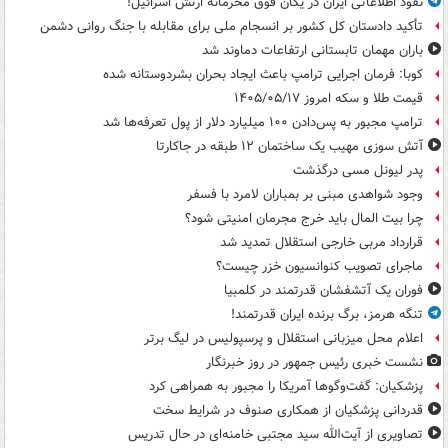
نفوذ اطلاعاتی ایران در یگان فوق محرمانه ارتش اسرائیل!
تأکید دادستان کل کشور بر انسجام ملی برای مقابله با جنگ روانی دشمن
باران مهمان تابستانی ارتفاعات دماوند شد
کوبا: فرمان اجرایی ترامپ باعث ایجاد بحران بشردوستانه شده
قیمت طلا و سکه امروز ۱۴۰۵/۰۵/۱۷
ترامپ مجبور به پس‌دادن ۱۰۰ میلیارد دلار از پول تعرفه‌ها شد
آتش سوزی مهیب یک ساختمان ۱۲ طبقه در جاکارتا
پدر لیونل مسی درگذشت
وجود شواهدی مبنی بر بمباران لامرد با فسفر
چرا بیت المال باید خرج مجرمان امنیتی شود؟
قرارداد مربی خارجی استقلال تمدید شد
ماجرای تصویب کنوانسیون خزر چیست؟
فوران یک آتشفشان قدرتمند در کلمبیا
تنگه هرمز، برگ برنده ایران قدرتمند!
اعلام محل میزبانی استقلال و پرسپولیس در لیگ برتر
نشست خبری رئیس جمهور در روز خبرنگار
پزشکیان: گفت‌وگوها آمریکا را مجبور به همراهی کرد
قدردانی پزشکیان از همکاری صنوف در شرایط سخت
تصاویری از آیت‌الله سید مجتبی خامنه‌ای در حال تدریس