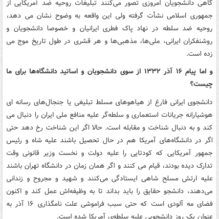
گاهی دانشجویان امروزی تصور می‌کنند تبلیغات روحیه ضد آمریکایی از
جمهوری اسلامی نشأت گرفته ولی این واقعه به وضوح نشان می دهد،
روحیه ضد سلطه در نهاد پاک فطری ایرانیان و خصوصا دانشجویان و
روشنفکران ایرانی، ملی‌ها، مذهبی‌ها و هر قشری در طول تاریخ موج می
زده است.
و اما پیام ۱۶ آذر ۱۳۳۲ از سوی دانشجویان و اساتید دانشگاه‌ها برای ما
چیست؟
دانشجوی ایرانی فارغ از هیاهوهای مسلط تبلیغی یا جنجال‌های رسانه ای
هوشیارانه جریانات استعماری و سلطه‌گر علیه منافع ملی ایران را دنبال می
کند و به دنبال شناخت و مقابله است. حالا اگر این شناخت رخ دهد حتی
اگر در دانشگاه‌های آمریکا هم در حال تحصیل باشند علیه شاه و رئیس
جمهور آمریکایی که کودتایی را علیه دولت و نخست وزیر قانونی وقت
تدارک دیده بودند، قیام می کنند و اگر همان زمان در دانشگاه تهران باشند
علیه ارتش مسلح شاهی ایستادگی می‌کنند و شهید و مجروح و زندانی
می‌دهند، دانشجو حقایق را باید بداند تا به وظیفه‌اش عمل کند و اکنون
فضای مه آلودی است که حتی سبب فراموشی علت نامگذاری ۱۶ آذر به
عنوان یک روز دانشجویی علیه سلطه‌ی آمریکا شده است.