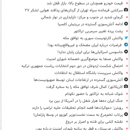
قیمت خودرو همچنان در سطوح بالا؛ بازار قفل شد
سرکشی فرمانده سپاه تهران از گردان‌های پدافند هوایی لشکر ۲۷
گرمای شدید در جنوب و مرکز؛ ناپایداری در نوار شمالی
ادامه آتش‌سوزی گسترده در بریتیش کلمبیا
پشت پرده تغییر سرمربی تراکتور
واکنش کارتونیست سوری به توافق مکه
فرضیات درباره ایران مضحک و غیرواقع‌بینانه بود!
جاسوسی اسرائیلی‌ها برای ایران پایان ندارد!
واکنش صنعا به موضع‌گیری خصمانه شورای امنیت
احتمال شکست اردوغان در دور دوم انتخابات ریاست جمهوری ترکیه
واکنش سرپرست باشگاه استقلال به انتقادات
آتش‌سوزی گسترده در ارتفاعات لبنان توسط صهیونیست‌ها
کاریکاتور/ کمال شرف توافق مکه را به سخره گرفت
شوک شبانه به تراکتور با حضور نکونام
جنگ ایران ده‌ها هزار شغل را در آمریکا از بین برد
رویترز: دموکرات‌ها قصد انجام تحقیقات علیه ترامپ را دارند
پرتاب تخم‌مرغ به سمت نخست‌وزیر کوزوو در وسط پارلمان!
نقشه کشی برای فتنه و اصرار بر دروغ
واکنش عربستان و قطر به بیانیه شورای امنیت درباره یمن