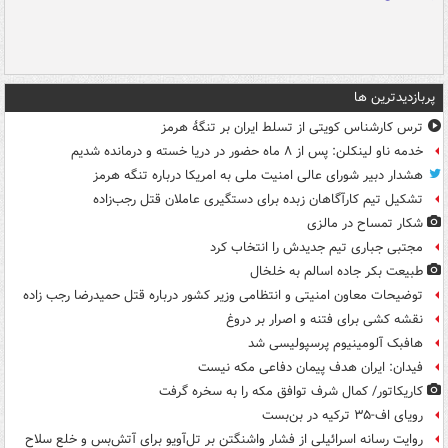
پربازدیدترین ها
ترس کارشناس کویتی از تسلط ایران بر تنگۀ هرمز
خدمه ناو لینکلن: پس از ۸ ماه حضور در دریا خسته و درمانده‌ شدیم
هشدار دبیر شورای عالی امنیت ملی به امریکا درباره تنگه هرمز
تشکیل تیم کارآگاهان زبده برای دستگیری عاملان قتل رجب‌زاده
شکار تمساح در مالزی
مجتبی جباری تیم جدیدش را انتخاب کرد
طبیعت بکر جاده اسالم به خلخال
توضیحات معاون امنیتی و انتظامی وزیر کشور درباره قتل حمیدرضا رجب زاده
نقشه کشی برای فتنه و اصرار بر دروغ
هافبک آلومینیوم پرسپولیسی شد
فیدان: ایران هدف پیمان دفاعی مکه نیست
کاریکاتور/ کمال شرف توافق مکه را به سخره گرفت
رویای اف-۳۵ ترکیه در بن‌بست
روایت رسانه اسرائیلی از فشار واشنگتن بر تل‌آویو برای آتش‌بس و خلع سلاح