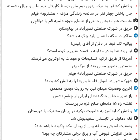
واکنش کشفیا به ترک اردوی تیم ملی توسط کاپیتان تیم ملی والیبال نشسته
جان باختن چهار نفر در سانحه رانندگی مراغه - هشترود+ فیلم
نشست هم اندیشی جمعی از علمای حوزه علمیه قم با عراقچی
حریق در شهرک صنعتی نصیرآباد در بهارستان
مذاکرات تنگه با عمان باید چگونه باشد؟
بیانیه تند فیفا در دفاع از آقای رئیس!
آیا روند عدلیه در مقابله با فساد تغییری کرده است؟
آمریکا از طریق ترکیه تسلیحات و مهمات به اوکراین می‌فرستد
نخستین تصویر مسی بعد از مرگ پدر
حریق در شهرک صنعتی نصیرآباد+ فیلم
شهرک‌نشین‌ها اموال فلسطینی‌ها را به آتش کشیدند!
آخرین وضعیت میدان نبرد به روایت مهدی محمدی
راز عبور مخفی جنگنده‌های ایرانی از چشم دشمن
نقشه راه ۱۵ ماده‌ای صلح غزه در بن‌بست
واکنش کنایه‌آمیز به عضویت ترکیه در پیمان مشترک با عربستان
قله دماوند در تابستان سفیدپوش شد!
وضعیت امنیتی منطقه پس از پیمان مکه چگونه خواهد شد؟
عامل افزایش قبوض آب و برق برخی مشترکان چه بود؟