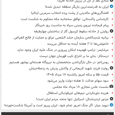
شادی بعد از گل در برزیل حادثه آفرید!
ایران به قدرتمندترین بازیگرِ منطقه تبدیل شده!
افشاگری‌های مالدینی از پشت پرده انتخاب سرمربی ایتالیا
کارشناس پاکستانی: توافق سه‌جانبه مکه محکوم به شکست است
پیام فرمانده نیروی زمینی سپاه به مناسبت روز خبرنگار
روایتی از حادثه سقوط کپسول گاز از ساختمان چهارطبقه
بیانیه شدیداللحن سازمان حشد الشعبی عراق و حمایت از فالح الفیاض
خاموشی‌ها تا ۲ هفته آینده به حداقل می‌رسد
مرشایمر: ترامپ فهمیده امکان پیروزی در جنگ علیه ایران وجود ندارد
درستکار: بنای ما بر اخراج نایب قهرمان جهان نیست
روس‌اتم: در حال بازگرداندن متخصصان به نیروگاه هسته‌ای بوشهر هستیم
روایت فرزند شهید لاریجانی از واکنش پدرش به ردصلاحیتش
قیمت طلا و سکه امروز یکشنبه ۱۸ مرداد ۱۴۰۵
سود سهام عدالت تا هفته دولت واریز می‌شود
نشست علنی مجازی ۱۸ مرداد ماه مجلس
هزینه باورنکردنی تیم‌های غیرفوتبالی استقلال
مزدور اینترنشنال: اسرائیل تنها متحد مردم ایران است!
دیوید میلر: اگر جنگ امروز تمام شود، ایران پیروز است و آمریکا شکست‌خورده!