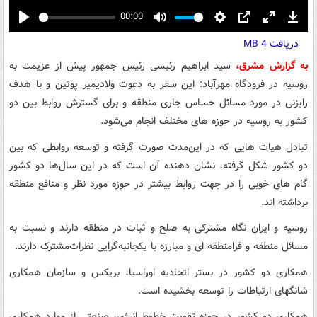
00:00
Play
Mute
Settings
PIP
Enter
Down
دریافت
4 MB
fullscreen
به گزارش مشرق،
سید ابراهیم رئیسی رئیس جمهور پیش از عزیمت به
روسیه در فرودگاه مهرآباد:‌ این سفر به دعوت ولادیمیر پوتین و با هدف
رایزنی در مورد مسائل حساس جاری منطقه و برای گسترش روابط بین دو
کشور به روسیه در حوزه های مختلف انجام می‌شود.
تبادل هیات هایی که در این‌مدت صورت گرفته و توسعه روابطی که بین
دو کشور شکل گرفته، نشان دهنده آن است که در این سال‌ها دو کشور
گام های خوبی را در جهت روابط بیشتر در حوزه مورد نظر و منافع منطقه
برداشته اند.
روسیه و ایران نگاه مشترکی به صلح و ثبات در منطقه دارند و نسبت به
مسائل منطقه و فرامنطقه ای و مبارزه با یکجانبه‌گرایی نظرات‌مشترک دارند.
همکاری دو کشور در بستر اتحادیه اوراسیا، بریکس و سازمان همکاری
شانگهای ارتباطات را توسعه بخشیده است.
همکاری دو کشور در حوزه تقویت خطوط انرژی، صنعتی از موارد همکاری