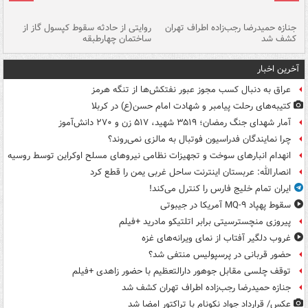
جنازه حمیدرضا رجب‌زاده اطراف تهران
روایتی از حادثه سقوط کپسول گاز از
حم
کشف شد
ساختمان چهارطبقه
زاهدا
آخرین اخبار
عراق به دنبال کسب مجوز عبور نفتکش‌ها از تنگه هرمز
کتیبه‌های رحلت پیامبر و شهادت امام حسن(ع) در کربلا
آمار شهدای جنگ رمضان؛ ۳۵۱۹ شهید، ۵۱۷ زن و ۲۷۰ دانش‌آموز
چرا نمایندگان فدراسیون فوتبال به مالزی نمی‌روند؟
انهدام انبارهای سوخت و تجهیزات نظامی نیروهای مسلح اوکراین توسط روسیه
انصارالله: عربستان اینترنت ساحل غربی یمن را قطع کرد
ایران تمام خلیج فارس را کنترل می‌کند!
سقوط پهپاد MQ-۹ آمریکا در جیبوتی
پیروزی منچسترسیتی برابر اتلتیکو مادرید +فیلم
غروب دلگیر آفتاب از نمای ویرانه‌های غزه
حضور قربانی در پرسپولیس منتفی شد؟
توقف چلسی مقابل جوهور دارالتعظیم با حضور زاهدی +فیلم
جنازه حمیدرضا رجب‌زاده اطراف تهران کشف شد
عکس/ قرارداد جواد نکونام با تراکتور امضا شد