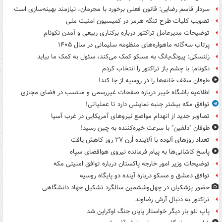
سردار قاسم رضایی: قانون فعلی برخورد با مجرمان، نیازمند بهینه‌سازی است
تصویب کلیات طرح تنگه هرمز در کمیسیون امنیت ملی
توضیحات مدیرعامل تراکتور درباره برکناری ربیعی و آمدن نکونام
پرتاب سه‌گانه ماهواره‌های منظومه سلیمانی در سال ۱۴۰۵
زلنسکی: پیونگ‌یانگ به مسکو کمک می‌کند، سئول به کمک ما بیاید
نکونام: با چشم باز تراکتور را انتخاب کردم
طوفان سقف خانه‌ها را در روسیه از جا ‌کند!
اطلاعیه باشگاه خیبر درباره صفحات غیررسمی و منتسب در فضای مجازی
توافق مکه بیشتر جنبه نمایشی دارد تا عملیاتی!
تصاویر جدید از انهدام مواضع نیروهای آمریکایی در غرب آسیا
طوفان "دلفین" با سرعت خیره‌کننده به چین رسید!
تعداد روزهای آلوده با آلاینده اُزن ۲۷ روز کاهش یافت
پاسخ کاشانی‌ها به پیام فرمانده نیروی هوافضای سپاه
توضیحات وزیر امور خارجه پاکستان درباره توافق امنیتی مکه
توافق دمشق و مسکو درباره آینده دو پایگاه روسیه
حضور پزشکیان در چهل‌وششمین سالگرد تشکیل جهاد دانشگاهی
تراکتور به دنبال آرش رضاوند
پاپ لئو بار دیگر خواستار پایان جنگ اوکراین شد