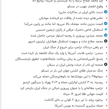
چرا محمد صلاح ترکیه را به عربستان و آمریکا ترجیح داد
وقوع انفجار مهیب در مسکو
دست بالای ایران در مذاکرات جاری!
عکس‌های دیده نشده از رفاقت دو فرمانده‌ موشکی
قیمت بنزین مانند موشک بالا می‌رود اما مانند پر پایین می‌آید!
استقبال خاص دخترک عراقی از زائران اربعین حسینی
محمد مرندی: پیروزی با روحیه استوار مردمی حاصل شده
محمد صلاح مات و مبهوت استقبال هواداران ترابزون اسپور
دو راهی دردناک ترامپ برای خروج از جنگ ایران
سندرز: ترامپ فاسد، آمریکا را وارد یک جنگ فاجعه بار کرده است
پاسخ تأمین‌اجتماعی به زمان پرداخت مابه‌التفاوت حقوق بازنشستگان
صحنه ای نادر از حیات وحش ایران در سبلان
جنگ مدعیان طلای کشتی جهان این بار در مسکو
سوخو۳۵ با این موشک‌ها به ناوهای‌جنگی حمله می‌کند
روسیه: به ۳ کشتی اوکراین حمله و ۲۰۳ پهپاد را سرنگون کردیم
ترامپ مقاله‌ای را با عنوان پیروزی خیالی در جنگ ایران بازنشر کرد
قیمت جهانی طلا امروز ۱۶ مرداد
برخورد پراید با تیر برق ۲ فوتی بر جای گذاشت
حمله سایبری گسترده به بورس آمریکا