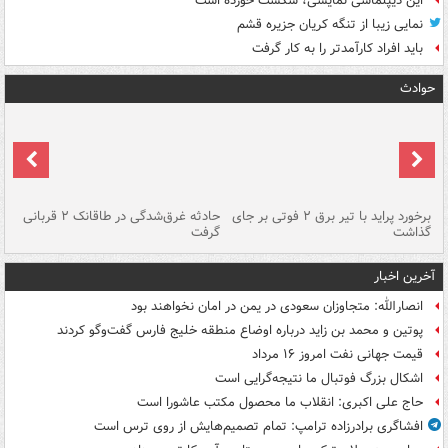
این دیپلماسی نمایشی، شکست خورده است
نمایی زیبا از تنگه کریان جزیره قشم
باید افراد کارآمدتر را به کار گرفت
حوادث
برخورد پراید با تیر برق ۲ فوتی بر جای
حادثه غرق‌شدگی در طاقانک ۲ قربانی
پد
گذاشت
گرفت
جس
آخرین اخبار
انصارالله: متجاوزان سعودی در یمن در امان نخواهند بود
پوتین و محمد بن زاید درباره اوضاع منطقه خلیج فارس گفت‌وگو کردند
قیمت جهانی نفت امروز ۱۶ مرداد
اشکال بزرگ فوتبال ما نتیجه‌گرایی است
حاج علی اکبری: انقلاب ما محصول مکتب عاشورا است
افشاگری برادرزاده ترامپ: تمام تصمیم‌هایش از روی ترس است