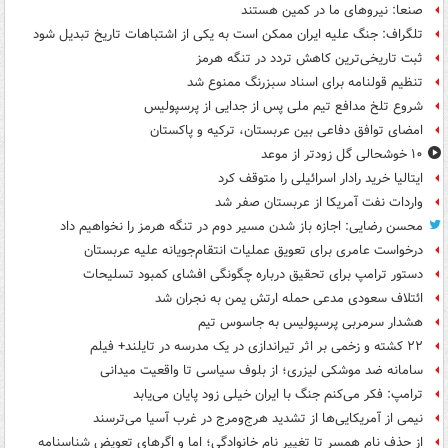
صنعا: نیروهای ما در کمین‌ هستند
تلگراف: جنگ علیه ایران ممکن است به یکی از اشتباهات تاریخ تبدیل شود
ثبت تاریخی‌ترین کاهش تردد در تنگه هرمز
تنظیم قولنامه برای اسناد سبزرنگ ممنوع شد
شروع تلخ مدافع تیم ملی پس از جدایی از پرسپولیس
امضای توافق دفاعی بین عربستان، ترکیه و پاکستان
۱۰ خوشحالی گل زودتر از موعد
ایتالیا خرید رادار اسرائیلی را متوقف کرد
واردات نفت آمریکا از عربستان صفر شد
محسن رضایی: اجازه باز شدن مسیر دوم در تنگه هرمز را نخواهیم داد
درخواست عامری برای تعویق عملیات انتقام‌جویانه علیه عربستان
دستور ترامپ برای تحقیق درباره چگونگی افشای کمبود تسلیحات
ائتلاف سعودی مدعی حمله ارتش یمن به نجران شد
هشدار سرمربی پرسپولیس به جاسوس تیم
۲۲ کشته و زخمی بر اثر تیراندازی در یک مدرسه در تایلند+ فیلم
سامانه ضد موشکی لیزری؛ از بلوف سیاسی تا واقعیت میدانی
ترامپ: فکر می‌کنم جنگ با ایران خیلی زود پایان می‌یابد
نیمی از آمریکایی‌ها از تشدید هرج‌ومرج در غرب آسیا می‌ترسند
از حذف نام همسر تا تغییر نام خانوادگی؛ اما و اگرهای تعویض شناسنامه