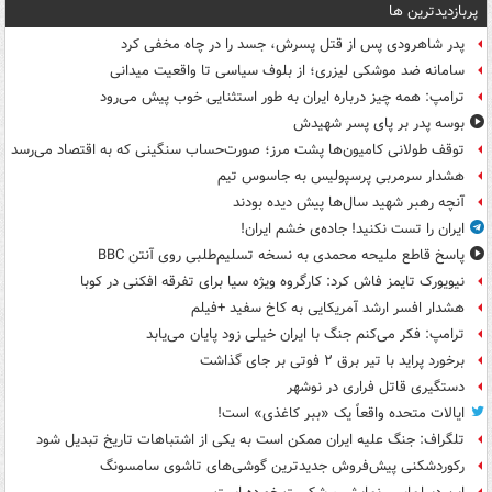
پربازدیدترین ها
پدر شاهرودی پس از قتل پسرش، جسد را در چاه مخفی کرد
سامانه ضد موشکی لیزری؛ از بلوف سیاسی تا واقعیت میدانی
ترامپ: همه چیز درباره ایران به طور استثنایی خوب پیش می‌رود
بوسه‌ پدر بر پای پسر شهیدش
توقف طولانی کامیون‌ها پشت مرز؛ صورت‌حساب سنگینی که به اقتصاد می‌رسد
هشدار سرمربی پرسپولیس به جاسوس تیم
آنچه رهبر شهید سال‌ها پیش دیده بودند
ایران را تست نکنید! جاده‌ی خشم ایران!
پاسخ قاطع ملیحه محمدی به نسخه تسلیم‌طلبی روی آنتن BBC
نیویورک تایمز فاش کرد: کارگروه ویژه سیا برای تفرقه افکنی در کوبا
هشدار افسر ارشد آمریکایی به کاخ سفید +فیلم
ترامپ: فکر می‌کنم جنگ با ایران خیلی زود پایان می‌یابد
برخورد پراید با تیر برق ۲ فوتی بر جای گذاشت
دستگیری قاتل فراری در نوشهر
ایالات متحده واقعاً یک «ببر کاغذی» است!
تلگراف: جنگ علیه ایران ممکن است به یکی از اشتباهات تاریخ تبدیل شود
رکوردشکنی پیش‌فروش جدیدترین گوشی‌های تاشوی سامسونگ