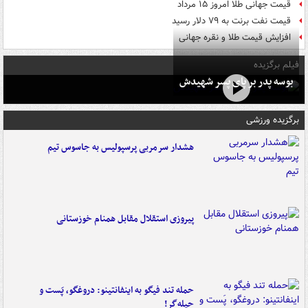
قیمت جهانی طلا امروز ۱۵ مرداد
قیمت نفت برنت به ۷۹ دلار رسید
افزایش قیمت طلا و نقره جهانی
فیلم برگزیده
بوسه‌ پدر بر پای پسر شهیدش
برگزیده ورزشی
هشدار سرمربی پرسپولیس به جاسوس تیم
پیروزی استقلال مقابل همنام خوزستانی
حمله تند فیگو به اینفانتینو: دروغگو، پَست‌ و
حیله‌گر!