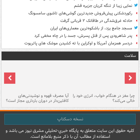
نمایی زیبا از تنگه کریان جزیره قشم
رکوردشکنی پیش‌فروش جدیدترین گوشی‌های تاشوی سامسونگ
حادثه غرق‌شدگی در طاقانک ۲ قربانی گرفت
مسجد جامع یزد، از باشکوه‌ترین معماری‌های ایران
پدر شاهرودی پس از قتل پسرش، جسد را در چاه مخفی کرد
دردسر همزمان آمریکا و اوکراین با ته کشیدن موشک های پاتریوت
سلامت
ت
چرا مغز در هنگام خواب، انرژی خود را
آیا مصرف قهوه و نوشیدنی‌های
چر
خالی می‌کند؟
کافئین‌دار در دوران بارداری مجاز است؟
می
نسخه دسکتاپ
کليه حقوق اين سايت متعلق به پایگاه خبري-تحليلي مشرق نيوز می باشد و
استفاده از مطالب آن با ذکر منبع بلامانع است.