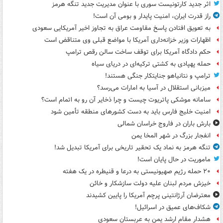
اثر جدید کارتونیست سوری با عنوان مدیریت جدید تنگه هرمز
راز قدرت ایران، امنیت پایدار و بومی آن است!
به تعویق افتادن پاسخ مقاومت عراق به تجاوز اخیر آمریکایی سعودی
اظهارات وزیر خزانه‌داری آمریکا با مواضع قبلی وی متناقض است
حکم دادگاه آمریکا برای توقف ساخت سالن رقص ترامپ
حمله پهپادی به کشتی ترکیه‌ای در دریای سیاه
ترامپ و نتانیاهو جنایتکار جنگی هستند!
میزبانی استقلال در آسیا به امارات می‌رسد؟
سامانه موشکی پاتریوت چیست و چرا ذخایر آن رو به اتمام است؟
امنیت خلیج فارس باید به دست کشورهای منطقه تأمین شود
بارش باران در فاروج خراسان شمالی
انفجار بزرگ در شهر المخا یمن
تنگه هرمز به نماد یک تحقیر تاریخی برای آمریکا تبدیل شد!
ماموریت در حال پایان است!
۲۰ حمله رژیم صهیونیستی به درعا و قنیطره در یک هفته
خیزش مردم لبنان علیه دولت سازشکار و خائن
معترضان آرژانتینی پرچم آمریکا را پایین کشیدند
شکاف‌های عمیق در اسرائیل!
هشدار مقام ارشد یمن به عربستان سعودی