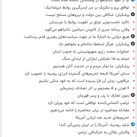
آیا از نفوذ نتانیاهو در واشنگتن کاسته شده است؟
توافق پرو و مکزیک بر سر ازسرگیری روابط دیپلماتیک
پزشکیان: شکافی بین دولت و نیروهای مسلح نیست
تاکید نخست‌وزیر عراق بر تقویت روابط با عربستان
وقتی رسانه عبری از کابوس بنیامین نتانیاهو می‌گوید
هیچ دولتی به اندازۀ ما در جهت سیاست‌های رهبری قدم برنداشت
پزشکیان: هرگز استعفا نداده‌ام و نخواهم داد
تجاوزات مجدد رژیم صهیونیستی به جنوب لبنان
حمله به ۱۵ نفتکش‌ اماراتی از ابتدای جنگ
پزشکیان: ما نوکر مردم و در خدمت آنان هستیم
سنای آمریکا لایحه تحریم‌های گسترده انرژی روسیه را تصویب کرد
عراقچی: زمان آن فرا رسیده است که به خود متکی باشیم
۶ فوتی و ۵ مصدوم بر اثر تصادف زنجیره‌ای
بدون تعارف با پدر و پسر قهرمان
ترامپ التماس‌کننده توافقی است که خود ویران کرد
معادله محاصره در برابر محاصره را ادامه می‌دهیم
تحریم‌های جدید ضد ایرانی آمریکا
شاید روسیه، آمریکا را در ایران زمین‌گیر کند!
واکنش بقائی به خیالبافی ترامپ