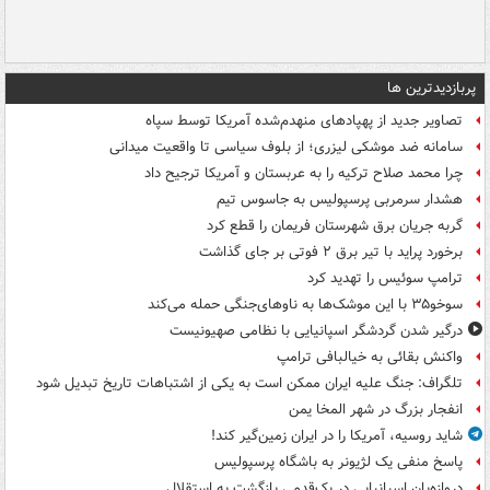
پربازدیدترین ها
تصاویر جدید از پهپادهای منهدم‌شده آمریکا توسط سپاه
سامانه ضد موشکی لیزری؛ از بلوف سیاسی تا واقعیت میدانی
چرا محمد صلاح ترکیه را به عربستان و آمریکا ترجیح داد
هشدار سرمربی پرسپولیس به جاسوس تیم
گربه جریان برق شهرستان فریمان را قطع کرد
برخورد پراید با تیر برق ۲ فوتی بر جای گذاشت
ترامپ سوئیس را تهدید کرد
سوخو۳۵ با این موشک‌ها به ناوهای‌جنگی حمله می‌کند
درگیر شدن گردشگر اسپانیایی با نظامی صهیونیست
واکنش بقائی به خیالبافی ترامپ
تلگراف: جنگ علیه ایران ممکن است به یکی از اشتباهات تاریخ تبدیل شود
انفجار بزرگ در شهر المخا یمن
شاید روسیه، آمریکا را در ایران زمین‌گیر کند!
پاسخ منفی یک لژیونر به باشگاه پرسپولیس
دروازه‌بان اسپانیایی در یک‌قدمی بازگشت به استقلال