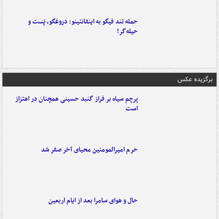
حمله تند فیگو به اینفانتینو: دروغگو، پَست‌ و
حیله‌گر!
برگزیده عکس
پرچم سیاه بر فراز گنبد حسینی همچنان در اهتزاز
است
حرم امیرالمومنین محیای آخر صفر شد
حال و هوای سامرا بعد از ایام اربعین