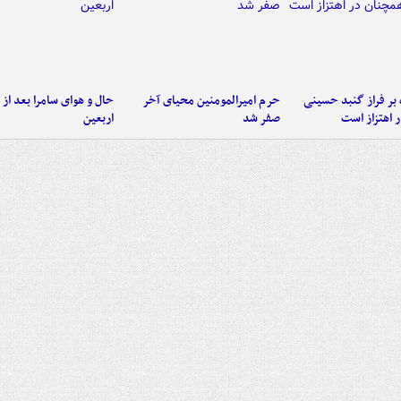
 بر فراز گنبد حسینی
حرم امیرالمومنین محیای آخر
حال و هوای سامرا بعد از ا
 اهتزاز است
صفر شد
اربعین