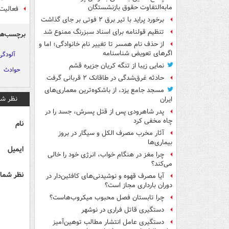
مابه‌التفاوت حقوق بازنشستگان
فعالیت سا
برخورد پراید با تیر برق ۲ فوتی بر جای گذاشت
تنظیم قولنامه برای اسناد سبزرنگ ممنوع شد
برچسب‌ها
از حذف نام همسر تا تغییر نام خانوادگی؛ اما و
اگرهای تعویض شناسنامه
آلودگی
نمایی زیبا از تنگه کریان جزیره قشم
حوادث
حادثه غرق‌شدگی در طاقانک ۲ قربانی گرفت
مسجد جامع یزد، از باشکوه‌ترین معماری‌های
نظر شم
ایران
پدر شاهرودی پس از قتل پسرش، جسد را در
چاه مخفی کرد
نام
آثار مخرب مصرف الکل و سیگار در بروز
بیماری‌ها
ایمیل
چرا مغز در هنگام خواب، انرژی خود را خالی
می‌کند؟
نظر شما 
آیا مصرف قهوه و نوشیدنی‌های کافئین‌دار در
دوران بارداری مجاز است؟
چرا تابستان فصل محبوب میکروب‌هاست؟
دستگیری قاتل فراری در نوشهر
دستگیری عامل انتشار مطالب توهین‌آمیز