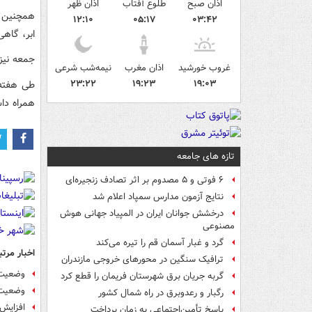
اذان صبح
طلوع آفتاب
اذان ظهر
همچنین ا
۱۲:۱۰
۰۵:۱۷
۰۳:۴۲
ابر، گاهی
جمعه نیز 
غروب خورشید
اذان مغرب
نیمه‌شب شرعی
۲۳:۲۲
۱۹:۲۳
۱۹:۰۳
طی هفته 
همراه دا
تازه های جامعه
۶ فوتی و ۵ مصدوم بر اثر تصادف زنجیره‌ای
نتایج آزمون مدارس سمپاد اعلام شد
درخشش جوانان ایران در المپیاد جهانی هوش
مصنوعی
گرد و غبار آسمان قم را تیره می‌کند
اخبار مرتب
ترافیک سنگین در محورهای خروجی مازندران
وضعیت 
گربه جریان برق شهرستان فریمان را قطع کرد
وضعیت 
رگبار و رعدوبرق در راه شمال کشور
افزایش 
پاسخ تأمین‌اجتماعی به زمان پرداخت