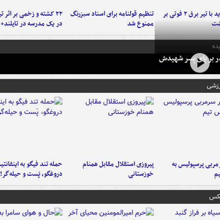
برخورد پراید با تیر برق ۲ فوتی بر
تنظیم قولنامه برای اسناد سبزرنگ
۲۲ کشته و زخمی بر اثر ت
شت
ممنوع شد
در یک مدرسه در تایلند+ 
ده
در بر پای پسر شهیدش
رزشی
ربی پرسپولیس به
پیروزی استقلال مقابل همنام
حمله تند فیگو به اینفانتین
م
خوزستانی
دروغگو، پَست‌ و حیله‌گر!
عکس