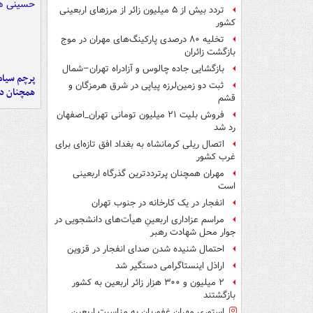
تردد بیش از ۵ میلیون زائر از مرزهای اربعینی
کشور
تخلیه ۸۰ درصدی پارکینگ‌های مهران در موج
بازگشت زائران
بازگشایی جاده چالوس و آزادراه تهران–شمال
پرچم سیاه
ثبت دو زمین‌لرزه پیاپی در شرق هرمزگان و
همچنان در
قشم
فروش بلیت ۲۱ میلیون تومانی تهران_اصفهان
رد شد
اتصال ریلی کرمانشاه به بغداد افق تازه‌ای برای
غرب کشور
مهران همچنان پرترددترین گذرگاه اربعینی
است
انفجار در یک کارخانه در جنوب تهران
مراسم عزاداری اربعینِ هیأت‌های دانشجویی در
جوار محل شهادت رهبر
احتمال شنیده شدن صدای انفجار در قزوین
اراذل اینستاگرامی دستگیر شد
۲ میلیون و ۳۰۰ هزار زائر اربعین به کشور
بازگشتند
استوری مهران غفوریان به مناسبت اربعین