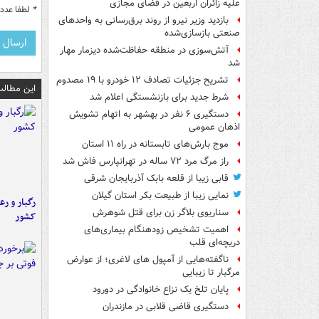
علیه زائران اربعین در فضای مجازی
*
لطفا عدد م
بازدید وزیر نیرو از روند برق‌رسانی به واحدهای
صنعتی بازسازی‌شده
آتش‌سوزی در منطقه حفاظت‌شده دیزمار مهار
شد
تشریح جزئیات تصادف ۱۲ خودرو با ۱۹ مصدوم
این مطالب
شرط جدید برای بازنشستگی اعلام شد
دستگیری ۶ نفر در بهشهر به اتهام تشویش
اذهان عمومی
موج بارش‌های تابستانه در راه ۱۱ استان
راز مرگ مرد ۷۲ ساله در تهرانپارس فاش شد
قابی زیبا از قلعه بابک آذربایجان شرقی
نمایی زیبا از طبیعت بکر استان گیلان
رگبار و رع
سناریوی بلاگر زن برای قتل شوهرش
کشور
اهمیت تشخیص زودهنگام بیماری‌های
دریچه‌ای قلب
ناگفته‌هایی از آمپول های لاغری؛ از عوارض
مرگبار تا زیبایی
پایان تلخ یک نزاع خانوادگی در دورود
دستگیری قاضی قلابی در مازندران