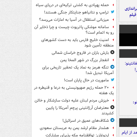
حمله پهپادی به کشتی ترکیه‌ای در دریای سیاه
یراندازی
ترامپ و نتانیاهو جنایتکار جنگی هستند!
فیلم
میزبانی استقلال در آسیا به امارات می‌رسد؟
سامانه موشکی پاتریوت چیست و چرا ذخایر آن
رو به اتمام است؟
امنیت خلیج فارس باید به دست کشورهای
منطقه تأمین شود
بارش باران در فاروج خراسان شمالی
انفجار بزرگ در شهر المخا یمن
تنگه هرمز به نماد یک تحقیر تاریخی برای
آمریکا تبدیل شد!
ماموریت در حال پایان است!
۲۰ حمله رژیم صهیونیستی به درعا و قنیطره در
یک هفته
خیزش مردم لبنان علیه دولت سازشکار و خائن
و:
معترضان آرژانتینی پرچم آمریکا را پایین
کشیدند
شکاف‌های عمیق در اسرائیل!
هشدار مقام ارشد یمن به عربستان سعودی
اردوغان: توافقنامه مکه پذیرای مشارکت