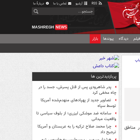
RSS
آرشیو
تماس با ما
دربارهٔ ما
MASHREGH
NEWS
یلم
دیدگاه
پیوندها
بازار
اپ
پربازدیدترین ها
پدر شاهرودی پس از قتل پسرش، جسد را در
چاه مخفی کرد
تصاویر جدید از پهپادهای منهدم‌شده آمریکا
توسط سپاه
سامانه ضد موشکی لیزری؛ از بلوف سیاسی تا
واقعیت میدانی
چرا محمد صلاح ترکیه را به عربستان و آمریکا
ر مناطق
ترجیح داد
هشدار سرمربی پرسپولیس به جاسوس تیم