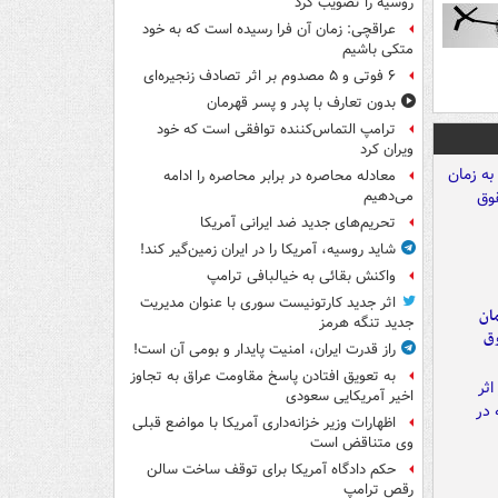
روسیه را تصویب کرد
عراقچی: زمان آن فرا رسیده است که به خود
متکی باشیم
۶ فوتی و ۵ مصدوم بر اثر تصادف زنجیره‌ای
بدون تعارف با پدر و پسر قهرمان
ترامپ التماس‌کننده توافقی است که خود
ویران کرد
معادله محاصره در برابر محاصره را ادامه
می‌دهیم
تحریم‌های جدید ضد ایرانی آمریکا
شاید روسیه، آمریکا را در ایران زمین‌گیر کند!
واکنش بقائی به خیالبافی ترامپ
اثر جدید کارتونیست سوری با عنوان مدیریت
مان
جدید تنگه هرمز
وق
راز قدرت ایران، امنیت پایدار و بومی آن است!
به تعویق افتادن پاسخ مقاومت عراق به تجاوز
اخیر آمریکایی سعودی
اظهارات وزیر خزانه‌داری آمریکا با مواضع قبلی
وی متناقض است
حکم دادگاه آمریکا برای توقف ساخت سالن
رقص ترامپ