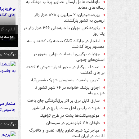
بازداشت عامل ارسال تصاویر پرتاب موشک به
رسانه‌های معاند
جای گذا
پورجمشیدیان: ۲ میلیون و ۸۲۸ هزار زائر
اربعین به کشور بازگشتند
رکوردشکنی مهران با جابه‌جایی ۲۶۶ هزار زائر در
فیلم برگزی
یک روز
بوسه‌ پ
انفجار در جایگاه CNG صحنه یک کشته و سه
مصدوم برجا گذاشت
برگزیده و
جزئیات برگزاری امتحانات نهایی معوق در
استان‌های جنوبی
تصادف مرگبار در محور اهواز–شوش ۲ کشته
بر جای گذاشت
آخرین وضعیت مصدومان شهرک شمس‌آباد
اجرای پزشک خانواده در ۶۴ شهر کشور تا
شهریورماه
سارق کابل برق بر اثر برق‌گرفتگی جان باخت
هشدار سرم
شهادت پلیس اهل سنت بلوچ در ایرانشهر
جاسوس تی
موتورسیکلت‌ها پشت درِ طرح ترافیک
طوفان ۱۱۵ کیلومتری در سیستان
برگزیده 
مهاجرانی: شرط تداوم یارانه نقدی و کالابرگ
اقامت در ایران است