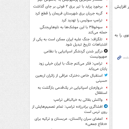
 افزایش
برخورد پراید با تیر برق ۲ فوتی بر جای گذاشت
گربه جریان برق شهرستان فریمان را قطع کرد
ترامپ سوئیس را تهدید کرد
سوخو۳۵ با این موشک‌ها به ناوهای‌جنگی
حمله می‌کند
ی را به
تلگراف: جنگ علیه ایران ممکن است به یکی از
اشتباهات تاریخ تبدیل شود
درگیر شدن گردشگر اسپانیایی با نظامی
صهیونیست
ترامپ: فکر می‌کنم جنگ با ایران خیلی زود
پایان می‌یابد
استقبال خاص دخترک عراقی از زائران اربعین
حسینی
دروازه‌بان اسپانیایی در یک‌قدمی بازگشت به
استقلال
واکنش بقائی به خیالبافی ترامپ
افشاگری برادرزاده ترامپ: تمام تصمیم‌هایش از
روی ترس است
امضای سران پاکستان، عربستان و ترکیه برای
«دفاع جمعی»