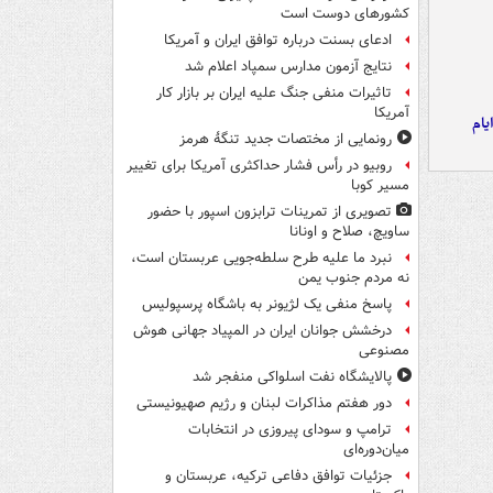
کشورهای دوست است
ادعای بسنت درباره توافق ایران و آمریکا
نتایج آزمون مدارس سمپاد اعلام شد
تاثیرات منفی جنگ علیه ایران بر بازار کار
آمریکا
یام
رونمایی از مختصات جدید تنگۀ هرمز
روبیو در رأس فشار حداکثری آمریکا برای تغییر
مسیر کوبا
تصویری از تمرینات ترابزون اسپور با حضور
ساویچ، صلاح و اونانا
نبرد ما علیه طرح سلطه‌جویی عربستان است،
نه مردم جنوب یمن
پاسخ منفی یک لژیونر به باشگاه پرسپولیس
درخشش جوانان ایران در المپیاد جهانی هوش
مصنوعی
پالایشگاه نفت اسلواکی منفجر شد
دور هفتم مذاکرات لبنان و رژیم صهیونیستی
ترامپ و سودای پیروزی در انتخابات
میان‌دوره‌ای
جزئیات توافق دفاعی ترکیه، عربستان و