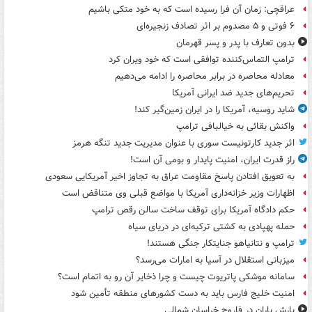
عراقچی: زمان آن فرا رسیده است که به خود متکی باشیم
۶ فوتی و ۵ مصدوم بر اثر تصادف زنجیره‌ای
بدون تعارف با پدر و پسر قهرمان
ترامپ التماس‌کننده توافقی است که خود ویران کرد
معادله محاصره در برابر محاصره را ادامه می‌دهیم
تحریم‌های جدید ضد ایرانی آمریکا
شاید روسیه، آمریکا را در ایران زمین‌گیر کند!
واکنش بقائی به خیالبافی ترامپ
اثر جدید کارتونیست سوری با عنوان مدیریت جدید تنگه هرمز
راز قدرت ایران، امنیت پایدار و بومی آن است!
به تعویق افتادن پاسخ مقاومت عراق به تجاوز اخیر آمریکایی سعودی
اظهارات وزیر خزانه‌داری آمریکا با مواضع قبلی وی متناقض است
حکم دادگاه آمریکا برای توقف ساخت سالن رقص ترامپ
حمله پهپادی به کشتی ترکیه‌ای در دریای سیاه
ترامپ و نتانیاهو جنایتکار جنگی هستند!
میزبانی استقلال در آسیا به امارات می‌رسد؟
سامانه موشکی پاتریوت چیست و چرا ذخایر آن رو به اتمام است؟
امنیت خلیج فارس باید به دست کشورهای منطقه تأمین شود
بارش باران در فاروج خراسان شمالی