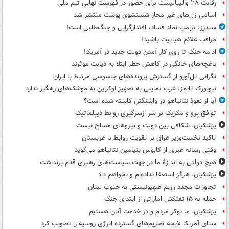
رقابت ۲۸ والیبالیست برای حضور در فهرست نهایی تیم ملی
اسامی ژل‌های غیر مجاز شستشوی پوست منتشر شد
سندرز: ترامپ نماد فساد، اقتدارگرایی و جنگ‌طلبی است!
مراقب علائم هپاتیت باشید!
ادامه جنگ تا روی کار آمدن دولت جدید در آمریکا!
باغچه‌های خانگی در کاهش خطر ابتلا به دیابت موثرند
نگرانی تل‌آویو از گسترش پرونده‌های جاسوسی مرتبط با ایران
نیویورک تایمز: غرب تمایلی به تجهیز اوکراین به موشک‌های رهگیر ندارد
آیا از نفوذ نتانیاهو در واشنگتن کاسته شده است؟
توافق پرو و مکزیک بر سر ازسرگیری روابط دیپلماتیک
پزشکیان: شکافی بین دولت و نیروهای مسلح نیست
تاکید نخست‌وزیر عراق بر تقویت روابط با عربستان
وقتی رسانه عبری از کابوس بنیامین نتانیاهو می‌گوید
هیچ دولتی به اندازۀ ما در جهت سیاست‌های رهبری قدم برنداشت
پزشکیان: هرگز استعفا نداده‌ام و نخواهم داد
تجاوزات مجدد رژیم صهیونیستی به جنوب لبنان
حمله به ۱۵ نفتکش‌ اماراتی از ابتدای جنگ
پزشکیان: ما نوکر مردم و در خدمت آنان هستیم
سنای آمریکا لایحه تحریم‌های گسترده انرژی روسیه را تصویب کرد