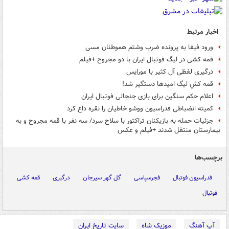
اخبار مرتبط
ورود فیفا به پرونده ضرب وشتم هموطنان مسی
قمه کشی در لیگ فوتبال ایران با دو مجروح +فیلم
درگیری لفظی آل کثیر با مورایس
قمه کشِ لیگ امیدها دستگیر شد!
اعلام حکم سنگین برای بازی جنجالی فوتبال ایران
کمیته انضباطی فدراسیون ووشو خاطیان را نقره داغ کرد
جزئیات حمله به بازیکنان تراکتور با سلاح سرد/ سه نفر با قمه مجروح و به
بیمارستان منتقل شدند +فیلم و عکس
برچسب‌ها
فدراسیون فوتبال
فجرسپاسی
گل گهر سیرجان
درگیری
قمه کشی
فوتبال
آپ آهنگ
موزیک شاه
سایت تاریخ ایران