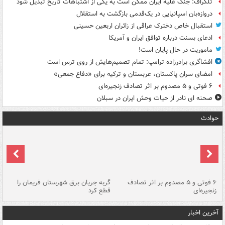
تلگراف: جنگ علیه ایران ممکن است به یکی از اشتباهات تاریخ تبدیل شود
دروازه‌بان اسپانیایی در یک‌قدمی بازگشت به استقلال
استقبال خاص دخترک عراقی از زائران اربعین حسینی
ادعای بسنت درباره توافق ایران و آمریکا
ماموریت در حال پایان است!
افشاگری برادرزاده ترامپ: تمام تصمیم‌هایش از روی ترس است
امضای سران پاکستان، عربستان و ترکیه برای «دفاع جمعی»
۶ فوتی و ۵ مصدوم بر اثر تصادف زنجیره‌ای
صحنه ای نادر از حیات وحش ایران در سبلان
حوادث
۶ فوتی و ۵ مصدوم بر اثر تصادف
گربه جریان برق شهرستان فریمان را
رگ
زنجیره‌ای
قطع کرد
آخرین اخبار