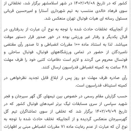
کشور که در تاریخ ۱۴۰۲/۰۹/۰۸ در شهر اسلامشهر برگزار شد، تخلفاتی از
سوی فرهاد خالدی منتسب به تیم شهرداری آستارا و امیرحسین قربانی
مسئول رسانه ای هیات فوتبال تهران منعکس شد.
از آنجاییکه تخلفات حادث شده با توجه به نوع آن عبارت از بدرفتاری در
قبال یکدیگر و رفتار غیر ورزشی بوده در خور صدور قرار دستور موقت
میباشد. لذا به استناد ماده ۱۰۰ مقررات انضباطی و تا صدور رأی مقتضی
نامبردگان از حضور در تمامی ورزشگاههای فوتبال، فوتبال ساحلی و
فوتسال محروم می گردند و لازم است دفاعیات کتبی خود را ظرف مهلت
۴۸ ساعت به کمیته انضباطی فدراسیون ارسال کنند.
رأی صادره ظرف مهلت دو روز پس از ابلاغ قابل تجدید نظرخواهی در
کمیته استیناف فدراسیون است.
حسب گزارش مقام رسمی در خصوص بین تیمهای گل گهر سیرجان و فجر
شهید سپاسی از سری مسابقات لیگ برتر امیدهای فوتبال کشور که در
تاریخ ۱۴۰۲/۰۹/۰۹ برگزار شد که تخلفی از سوی تماشاگران تیم گل
گهرسیرجان منعکس گردیده و از آنجاییکه تخلف حادث شده با توجه به
نوع آن که عبارت از عدم رعایت ماده ۷۱ مقررات انضباطی مبنی بر اظهارات