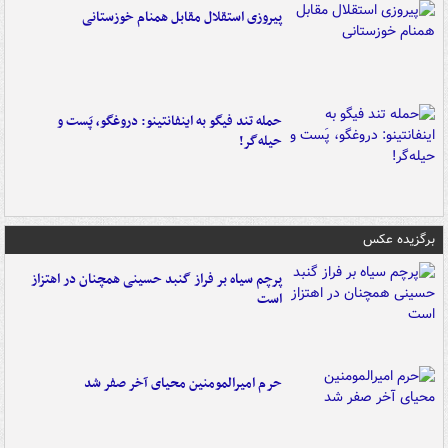
پیروزی استقلال مقابل همنام خوزستانی
حمله تند فیگو به اینفانتینو: دروغگو، پَست‌ و
حیله‌گر!
برگزیده عکس
پرچم سیاه بر فراز گنبد حسینی همچنان در اهتزاز
است
حرم امیرالمومنین محیای آخر صفر شد