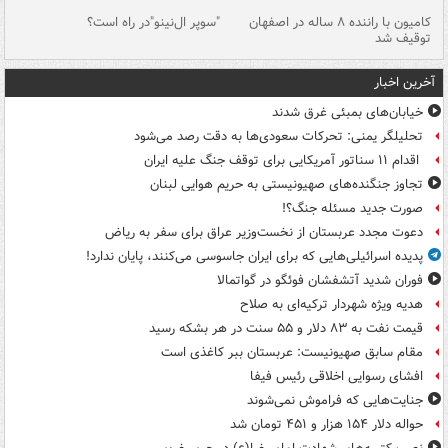
۱ خودرو با ۱۹
کامیون با راننده ۸ ساله در اصفهان
"سوپر ال‌نینو"در راه است؟
رگ
توقیف شد
ته
آخرین اخبار
خیابان‌های بمبئی غرق شدند
تحلیلگر یمنی: تحرکات سعودی‌ها به دقت رصد می‌شود
اقدام ۱۱ سناتور آمریکایی برای توقف جنگ علیه ایران
تجاوز جنگنده‌های صهیونیستی به حریم هوایی لبنان
صورت جدید مسئله جنگ؟!
دعوت مجدد عربستان از نخست‌وزیر عراق برای سفر به ریاض
پدیده اسرائیلی‌هایی که برای ایران جاسوسی می‌کنند، پایان ندارد!
فوران شدید آتشفشان فوئگو در گواتمالا
هدیه ویژه شهردار ترکیه‌ای به صلاح
قیمت نفت به ۸۳ دلار و ۵۵ سنت در هر بشکه رسید
مقام سابق صهیونیست: عربستان ببر کاغذی است
افشای رسوایی اخلاقی رئیس فیفا
جنایت‌هایی که فراموش نمی‌شوند
حواله دلار ۱۵۴ هزار و ۴۵۱ تومان شد