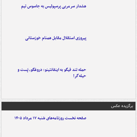
هشدار سرمربی پرسپولیس به جاسوس تیم
پیروزی استقلال مقابل همنام خوزستانی
حمله تند فیگو به اینفانتینو: دروغگو، پَست‌ و
حیله‌گر!
برگزیده عکس
صفحه نخست روزنامه‌های شنبه ۱۷ مرداد ۱۴۰۵