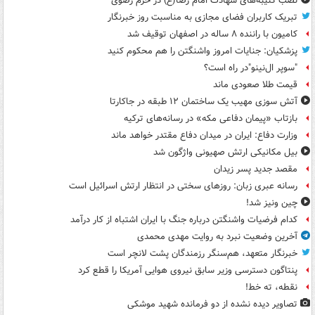
نصب کتیبه‌های شهادت امام رضا(ع) در حرم رضوی
تبریک کاربران فضای مجازی به مناسبت روز خبرنگار
کامیون با راننده ۸ ساله در اصفهان توقیف شد
پزشکیان: جنایات امروز واشنگتن را هم محکوم کنید
"سوپر ال‌نینو"در راه است؟
قیمت طلا صعودی ماند
آتش سوزی مهیب یک ساختمان ۱۲ طبقه در جاکارتا
بازتاب «پیمان دفاعی مکه» در رسانه‌های ترکیه
وزارت دفاع: ایران در میدان دفاع مقتدر خواهد ماند
بیل مکانیکی ارتش صهیونی واژگون شد
مقصد جدید پسر زیدان
رسانه عبری زبان: روزهای سختی در انتظار ارتش اسرائیل است
چین ونیز شد!
کدام فرضیات واشنگتن درباره جنگ با ایران اشتباه از کار درآمد
آخرین وضعیت نبرد به روایت مهدی محمدی
خبرنگار متعهد، هم‌سنگر رزمندگان پشت لانچر است
پنتاگون دسترسی وزیر سابق نیروی هوایی آمریکا را قطع کرد
نقطه، ته خط!
تصاویر دیده‌ نشده از دو فرمانده شهید موشکی