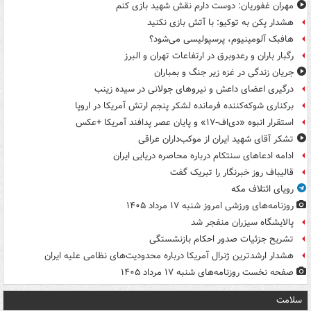
مهران غفوریان: دوست دارم نقش شهید بازی کنم
هشدار پکن به توکیو: با آتش بازی نکنید
هافبک آلومینیوم، پرسپولیسی می‌شود؟
رگبار باران و رعدوبرق در ارتفاعات تهران و البرز
جریان زندگی در غزه زیر جنگ و بمباران
درگیری اعضای داعش و نیروهای جولانی در سیده زینب
برکناری شوکه‌کننده فرمانده لشکر پنجم ارتش آمریکا در اروپا
استقرار انبوه «دی‌اف‑۱۷» و پایان عصر پدافند آمریکا +عکس
تشکر آقای شهید ایران از موکب‌داران عراقی
ادامه ادعاهای سنتکام درباره محاصره دریایی ایران
قالیباف روز خبرنگار را تبریک گفت
رویای ائتلاف مکه
روزنامه‌های ورزشی امروز ‌شنبه ۱۷ مرداد ۱۴۰۵
پالایشگاه سیزران منفجر شد
تشریح جزئیات صدور احکام بازنشستگی
هشدار ارشدترین ژنرال آمریکا درباره محدودیت‌های نظامی علیه ایران
صفحه نخست روزنامه‌های شنبه ۱۷ مرداد ۱۴۰۵
سلامت