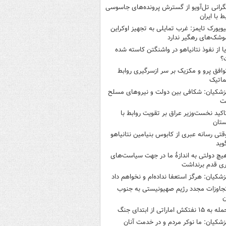
گرانی تل‌آویو از گسترش پرونده‌های جاسوسی
ط با ایران
یویورک تایمز: غرب تمایلی به تجهیز اوکراین
وشک‌های رهگیر ندارد
یا از نفوذ نتانیاهو در واشنگتن کاسته شده
؟
وافق پرو و مکزیک بر سر ازسرگیری روابط
ماتیک
زشکیان: شکافی بین دولت و نیروهای مسلح
ت
اکید نخست‌وزیر عراق بر تقویت روابط با
ستان
قتی رسانه عبری از کابوس بنیامین نتانیاهو
وید
یچ دولتی به اندازۀ ما در جهت سیاست‌های
ی قدم برنداشت
زشکیان: هرگز استعفا نداده‌ام و نخواهم داد
جاوزات مجدد رژیم صهیونیستی به جنوب
ن
 به ۱۵ نفتکش‌ اماراتی از ابتدای جنگ
زشکیان: ما نوکر مردم و در خدمت آنان