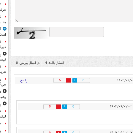
ن
مرتب
ن
به م
آ
است
ت
دیپل
پ
نیس
انتشار یافته: 4
در انتظار بررسی: 0
ت
عرب
و
پاسخ
5
0
می‌گ
ه
رهبر
پ
۲۳:۵۹
0
0
ت
لبنا
حمله
پ