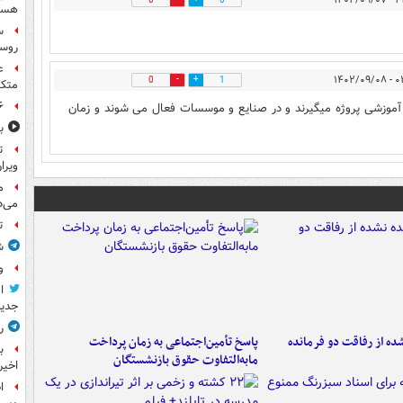
۲۳:۵۹
0
0
هست
س
روسی
ع
۰۳:۳۹
0
1
متکی
۶ فوتی و ۵ مصدوم بر ا
دوره آموزشی پروژه میگیرند و در صنایع و موسسات فعال می شوند و زمان
ب
ت
ویرا
م
می‌د
ت
ش
و
ا
جدید
ر
ه از رفاقت دو فرمانده‌
پاسخ تأمین‌اجتماعی به زمان پرداخت
ب
مابه‌التفاوت حقوق بازنشستگان
اخیر
ا