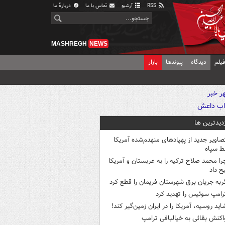
RSS
آرشیو
تماس با ما
دربارهٔ ما
MASHREGH
NEWS
یلم
دیدگاه
پیوندها
بازار
زدیدترین ها
صاویر جدید از پهپادهای منهدم‌شده آمریکا
ط سپاه
را محمد صلاح ترکیه را به عربستان و آمریکا
ح داد
ربه جریان برق شهرستان فریمان را قطع کرد
رامپ سوئیس را تهدید کرد
اید روسیه، آمریکا را در ایران زمین‌گیر کند!
اکنش بقائی به خیالبافی ترامپ