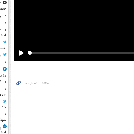
د
صهی
پ
ا
د
استق
ا
حسی
م
Play
ا
ا
روی
۶ فوتی و ۵ مصدوم بر ا
ا
«دف
ا
جدید
ع
موش
پ
استر