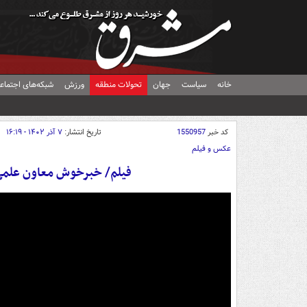
خانه
سیاست
جهان
تحولات منطقه
ورزش
شبکه‌های اجتماع
کد خبر
1550957
تاریخ انتشار:
۷ آذر ۱۴۰۲ - ۱۶:۱۹
عکس و فیلم
فیلم/ خبرخوش معاون علمی