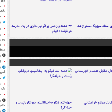
وی 
ح
رقص
ح
ت
ای اسناد سبزرنگ ممنوع شد
۲۲ کشته و زخمی بر اثر تیراندازی در یک مدرسه
م
در تایلند+ فیلم
س
رو ب
ا
منطق
ب
ا
ت
آمری
م
یک 
خ
م
قابل همنام خوزستانی
حمله تند فیگو به اینفانتینو: دروغگو، پَست‌ و
کشی
حیله‌گر!
ش