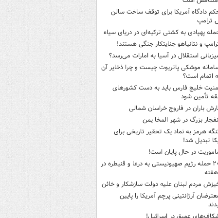
متناقض است
کم دادگاه آمریکا برای توقف ساخت سالن
 ترامپ
مله پهپادی به کشتی ترکیه‌ای در دریای سیاه
رامپ و نتانیاهو جنایتکار جنگی هستند!
یزبانی استقلال در آسیا به امارات می‌رسد؟
امانه موشکی پاتریوت چیست و چرا ذخایر آن
ه اتمام است؟
منیت خلیج فارس باید به دست کشورهای
ه تأمین شود
ارش باران در فاروج خراسان شمالی
نفجار بزرگ در شهر المخا یمن
نگه هرمز به نماد یک تحقیر تاریخی برای
کا تبدیل شد!
اموریت در حال پایان است!
۲۰ حمله رژیم صهیونیستی به درعا و قنیطره در
هفته
یزش مردم لبنان علیه دولت سازشکار و خائن
عترضان آرژانتینی پرچم آمریکا را پایین
دند
کاف‌های عمیق در اسرائیل!