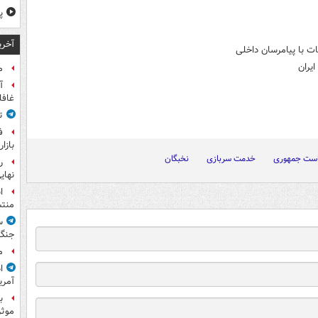
پ
آخری
ات با پیامرسان داخلی
ایران
م
آ
غافل
ت
ف
بازا
یاست جمهوری
خدمت سربازی
نخبگان
نهای
ا
منت
س
جنگ
م
ا
آمری
ب
موثر