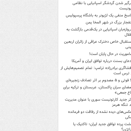
رگیر شدن گردشگر اسپانیایی با نظامی
ونیست
اسخ منفی یک لژیونر به باشگاه پرسپولیس
نفجار بزرگ در شهر المخا یمن
روازه‌بان اسپانیایی در یک‌قدمی بازگشت به
لال
ستقبال خاص دخترک عراقی از زائران اربعین
نی
اموریت در حال پایان است!
دعای بسنت درباره توافق ایران و آمریکا
فشاگری برادرزاده ترامپ: تمام تصمیم‌هایش از
 ترس است
ثر تصادف زنجیره‌ای
مضای سران پاکستان، عربستان و ترکیه برای
اع جمعی»
ثر جدید کارتونیست سوری با عنوان مدیریت
 تنگه هرمز
کس‌های دیده نشده از رفاقت دو فرمانده‌
کی
شت پرده توافق جدید ایران؛ تاکتیک یا
اتژی؟