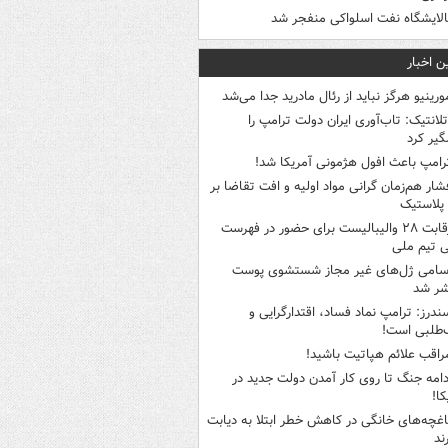
الایشگاه نفت اسلواکی منفجر شد
ن اخبار
ورینیو هرگز نباید از رئال مادرید جدا می‌شد
تلانتیک: تاب‌آوری ایران دولت ترامپ را
گیر کرد
رامپ باعث افول هژمونی آمریکا شد!
شار هم‌زمان گرانی مواد اولیه و افت تقاضا بر
ر پلاستیک
رقابت ۲۸ والیبالیست برای حضور در فهرست
ی تیم ملی
سامی ژل‌های غیر مجاز شستشوی پوست
شر شد
ندرز: ترامپ نماد فساد، اقتدارگرایی و
‌طلبی است!
راقب علائم هپاتیت باشید!
دامه جنگ تا روی کار آمدن دولت جدید در
کا!
اغچه‌های خانگی در کاهش خطر ابتلا به دیابت
ند