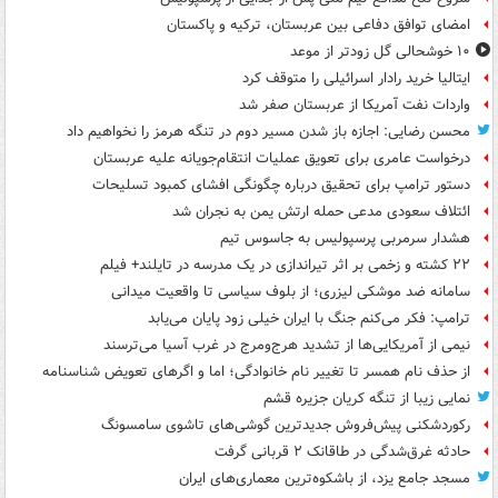
امضای توافق دفاعی بین عربستان، ترکیه و پاکستان
۱۰ خوشحالی گل زودتر از موعد
ایتالیا خرید رادار اسرائیلی را متوقف کرد
واردات نفت آمریکا از عربستان صفر شد
محسن رضایی: اجازه باز شدن مسیر دوم در تنگه هرمز را نخواهیم داد
درخواست عامری برای تعویق عملیات انتقام‌جویانه علیه عربستان
دستور ترامپ برای تحقیق درباره چگونگی افشای کمبود تسلیحات
ائتلاف سعودی مدعی حمله ارتش یمن به نجران شد
هشدار سرمربی پرسپولیس به جاسوس تیم
۲۲ کشته و زخمی بر اثر تیراندازی در یک مدرسه در تایلند+ فیلم
سامانه ضد موشکی لیزری؛ از بلوف سیاسی تا واقعیت میدانی
ترامپ: فکر می‌کنم جنگ با ایران خیلی زود پایان می‌یابد
نیمی از آمریکایی‌ها از تشدید هرج‌ومرج در غرب آسیا می‌ترسند
از حذف نام همسر تا تغییر نام خانوادگی؛ اما و اگرهای تعویض شناسنامه
نمایی زیبا از تنگه کریان جزیره قشم
رکوردشکنی پیش‌فروش جدیدترین گوشی‌های تاشوی سامسونگ
حادثه غرق‌شدگی در طاقانک ۲ قربانی گرفت
مسجد جامع یزد، از باشکوه‌ترین معماری‌های ایران