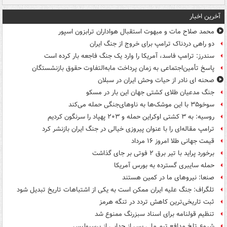
آخرین اخبار
محمد صلاح مات و مبهوت استقبال هواداران ترابزون اسپور
دو راهی دردناک ترامپ برای خروج از جنگ ایران
سندرز: ترامپ فاسد، آمریکا را وارد یک جنگ فاجعه بار کرده است
پاسخ تأمین‌اجتماعی به زمان پرداخت مابه‌التفاوت حقوق بازنشستگان
صحنه ای نادر از حیات وحش ایران در سبلان
جنگ مدعیان طلای کشتی جهان این بار در مسکو
سوخو۳۵ با این موشک‌ها به ناوهای‌جنگی حمله می‌کند
روسیه: به ۳ کشتی اوکراین حمله و ۲۰۳ پهپاد را سرنگون کردیم
ترامپ مقاله‌ای را با عنوان پیروزی خیالی در جنگ ایران بازنشر کرد
قیمت جهانی طلا امروز ۱۶ مرداد
برخورد پراید با تیر برق ۲ فوتی بر جای گذاشت
حمله سایبری گسترده به بورس آمریکا
صنعا: نیروهای ما در کمین‌ هستند
تلگراف: جنگ علیه ایران ممکن است به یکی از اشتباهات تاریخ تبدیل شود
ثبت تاریخی‌ترین کاهش تردد در تنگه هرمز
تنظیم قولنامه برای اسناد سبزرنگ ممنوع شد
شروع تلخ مدافع تیم ملی پس از جدایی از پرسپولیس