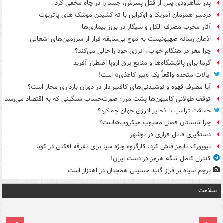
پدر شاهرودی پس از قتل پسرش، جسد را در چاه مخفی کرد
دردسر همزمان آمریکا و اوکراین با ته کشیدن موشک های پاتریوت
آثار مخرب مصرف الکل و سیگار در بروز بیماری‌ها
اذعان رسانه صهیونیست به موج بی‌سابقه فرار از سرزمین‌های اشغالی
چرا مغز در هنگام خواب، انرژی خود را خالی می‌کند؟
گرما برای پالایشگاه‌ها و منابع برق اروپا اضطرار آفرید
ایالات متحده واقعاً یک «ببر کاغذی» است!
آیا مصرف قهوه و نوشیدنی‌های کافئین‌دار در دوران بارداری مجاز است؟
توقف طولانی کامیون‌ها پشت مرز؛ صورت‌حساب سنگینی که به اقتصاد می‌رسد
حماقت ترامپ با ذخایر انرژی جهان چه کرد؟
چرا تابستان فصل محبوب میکروب‌هاست؟
دستگیری قاتل فراری در نوشهر
نیویورک تایمز فاش کرد: کارگروه ویژه سیا برای تفرقه افکنی در کوبا
کنترل کامل تنگه هرمز در دست ایران!
پرچم سیاه بر فراز گنبد حسینی همچنان در اهتزاز است
سلامت
ت