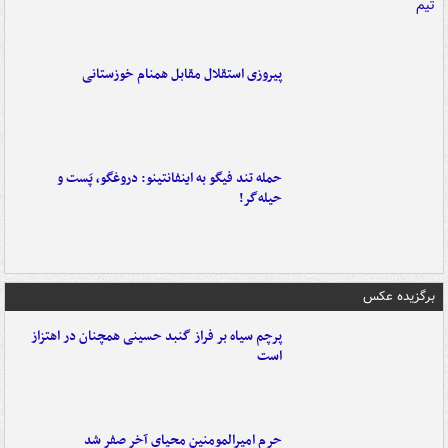
پیروزی استقلال مقابل همنام خوزستانی
حمله تند فیگو به اینفانتینو: دروغگو، پَست‌ و
حیله‌گر!
برگزیده عکس
پرچم سیاه بر فراز گنبد حسینی همچنان در اهتزاز
است
حرم امیرالمومنین محیای آخر صفر شد