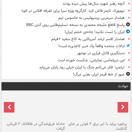
آنچه رهبر شهید سال‌ها پیش دیده بودند
نیویورک تایمز فاش کرد: کارگروه ویژه سیا برای تفرقه افکنی در کوبا
هشدار سرمربی پرسپولیس به جاسوس تیم
پاسخ قاطع ملیحه محمدی به نسخه تسلیم‌طلبی روی آنتن BBC
ایران را تست نکنید! جاده‌ی خشم ایران!
هشدار افسر ارشد آمریکایی به کاخ سفید +فیلم
ایالات متحده واقعاً یک «ببر کاغذی» است!
دستگیری قاتل فراری در نوشهر
این دیپلماسی نمایشی، شکست خورده است
ترامپ: فکر می‌کنم جنگ با ایران خیلی زود پایان می‌یابد
عبور از خط قرمز ایران یعنی مرگ!
حوادث
برخورد پراید با تیر برق ۲ فوتی بر جای
حادثه غرق‌شدگی در طاقانک ۲ قربانی
پد
گذاشت
گرفت
جس