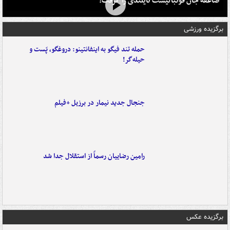
صاعقه جان فوتبالیست تایلندی را گرفت!
برگزیده ورزشی
حمله تند فیگو به اینفانتینو: دروغگو، پَست‌ و
حیله‌گر!
جنجال جدید نیمار در برزیل +فیلم
رامین رضاییان رسماً از استقلال جدا شد
برگزیده عکس