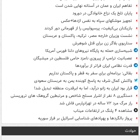
تفاهم ایران و عمان در آستانه نهایی شدن است
پایان تلخ یک نزاع خانوادگی در دورود
تجهیز موشکهای سپاه به نفس اژدها+عکس
بازیکنان بی‌کیفیت، پرسپولیس را از قهرمانی دور کردند
نشست وزیران خارجه مصر، ترکیه، پاکستان و عربستان
سناریوی بلاگر زن برای قتل شوهرش
شبیه‌سازی حمله به پایگاه نیروهای دلتا فورس آمریکا
عصبانیت ترامپ از پیروزی نامزد حامی فلسطین در میشیگان
قدرت نظامی ایران فراتر از برآوردها
بقائی: برنامه‌ای برای سفر به قطر و پاکستان نداریم
واکنش کمال شرف به پاسخ کوبنده یمن به عربستان سعودی
قرار بود ایران به زانو درآید، اما به ابرقدرت منطقه تبدیل شد!
دستگیری ۸ نفر از اشرار مسلح شاخص و مرتبطین گروهک های تروریستی
راز مرگ مرد ۷۲ ساله در تهرانپارس فاش شد
مشاهده ۴ پلنگ در ارتفاعات میناب
پرواز بالگردها و پهپادهای شناسایی اسرائیل بر فراز سوریه
حوادث