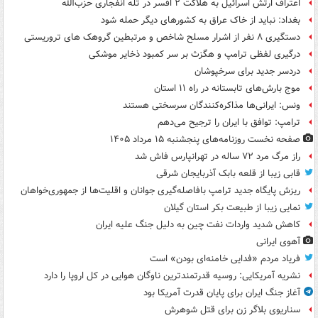
اعتراف ارتش اسرائیل به هلاکت ۲ افسر در تله انفجاری حزب‌الله
بغداد: نباید از خاک عراق به کشورهای دیگر حمله شود
دستگیری ۸ نفر از اشرار مسلح شاخص و مرتبطین گروهک های تروریستی
درگیری لفظی ترامپ و هگزث بر سر کمبود ذخایر موشکی
دردسر جدید برای سرخپوشان
موج بارش‌های تابستانه در راه ۱۱ استان
ونس: ایرانی‌ها مذاکره‌کنندگان سرسختی هستند
ترامپ: توافق با ایران را ترجیح می‌دهم
صفحه نخست روزنامه‌های پنجشنبه ۱۵ مرداد ۱۴۰۵
راز مرگ مرد ۷۲ ساله در تهرانپارس فاش شد
قابی زیبا از قلعه بابک آذربایجان شرقی
ریزش پایگاه جدید ترامپ بافاصله‌گیری جوانان و اقلیت‌ها از جمهوری‌خواهان
نمایی زیبا از طبیعت بکر استان گیلان
کاهش شدید واردات نفت چین به دلیل جنگ علیه ایران
آهوی ایرانی
فریاد مردم «فدایی خامنه‌ای بودن» است
نشریه آمریکایی: روسیه قدرتمندترین ناوگان هوایی در کل اروپا را دارد
آغاز جنگ ایران برای پایان قدرت آمریکا بود
سناریوی بلاگر زن برای قتل شوهرش