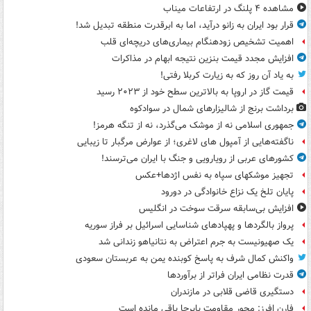
مشاهده ۴ پلنگ در ارتفاعات میناب
قرار بود ایران به زانو درآید، اما به ابرقدرت منطقه تبدیل شد!
اهمیت تشخیص زودهنگام بیماری‌های دریچه‌ای قلب
افزایش مجدد قیمت بنزین نتیجه ابهام در مذاکرات
به یاد آن روز که به زیارت کربلا رفتی!
قیمت گاز در اروپا به بالاترین سطح خود از ۲۰۲۳ رسید
برداشت برنج از شالیزارهای شمال در سوادکوه
جمهوری اسلامی نه از موشک می‌گذرد، نه از تنگه هرمز!
ناگفته‌هایی از آمپول های لاغری؛ از عوارض مرگبار تا زیبایی
کشورهای عربی از رویارویی و جنگ با ایران می‌ترسند!
تجهیز موشکهای سپاه به نفس اژدها+عکس
پایان تلخ یک نزاع خانوادگی در دورود
افزایش بی‌سابقه سرقت سوخت در انگلیس
پرواز بالگردها و پهپادهای شناسایی اسرائیل بر فراز سوریه
یک صهیونیست به جرم اعتراض به نتانیاهو زندانی شد
واکنش کمال شرف به پاسخ کوبنده یمن به عربستان سعودی
قدرت نظامی ایران فراتر از برآوردها
دستگیری قاضی قلابی در مازندران
فارن افرز: محور مقاومت پابرجا باقی مانده است