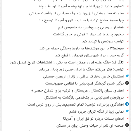
تصاویر جدید از پهپادهای منهدم‌شده آمریکا توسط سپاه
سامانه ضد موشکی لیزری؛ از بلوف سیاسی تا واقعیت میدانی
چرا محمد صلاح ترکیه را به عربستان و آمریکا ترجیح داد
هشدار سرمربی پرسپولیس به جاسوس تیم
برخورد پراید با تیر برق ۲ فوتی بر جای گذاشت
ترامپ سوئیس را تهدید کرد
سوخو۳۵ با این موشک‌ها به ناوهای‌جنگی حمله می‌کند
گربه جریان برق شهرستان فریمان را قطع کرد
تلگراف: جنگ علیه ایران ممکن است به یکی از اشتباهات تاریخ تبدیل شود
ترامپ: فکر می‌کنم جنگ با ایران خیلی زود پایان می‌یابد
استقبال خاص دخترک عراقی از زائران اربعین حسینی
درگیر شدن گردشگر اسپانیایی با نظامی صهیونیست
امضای سران پاکستان، عربستان و ترکیه برای «دفاع جمعی»
دروازه‌بان اسپانیایی در یک‌قدمی بازگشت به استقلال
افشاگری برادرزاده ترامپ: تمام تصمیم‌هایش از روی ترس است
نمایی زیبا از تنگه کریان جزیره قشم
ادعای بسنت درباره توافق ایران و آمریکا
صحنه ای نادر از حیات وحش ایران در سبلان