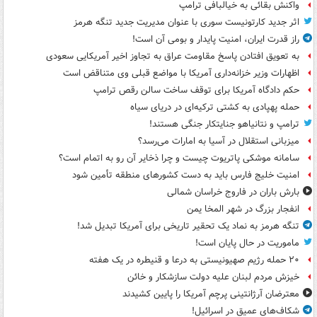
واکنش بقائی به خیالبافی ترامپ
اثر جدید کارتونیست سوری با عنوان مدیریت جدید تنگه هرمز
راز قدرت ایران، امنیت پایدار و بومی آن است!
به تعویق افتادن پاسخ مقاومت عراق به تجاوز اخیر آمریکایی سعودی
اظهارات وزیر خزانه‌داری آمریکا با مواضع قبلی وی متناقض است
حکم دادگاه آمریکا برای توقف ساخت سالن رقص ترامپ
حمله پهپادی به کشتی ترکیه‌ای در دریای سیاه
ترامپ و نتانیاهو جنایتکار جنگی هستند!
میزبانی استقلال در آسیا به امارات می‌رسد؟
سامانه موشکی پاتریوت چیست و چرا ذخایر آن رو به اتمام است؟
امنیت خلیج فارس باید به دست کشورهای منطقه تأمین شود
بارش باران در فاروج خراسان شمالی
انفجار بزرگ در شهر المخا یمن
تنگه هرمز به نماد یک تحقیر تاریخی برای آمریکا تبدیل شد!
ماموریت در حال پایان است!
۲۰ حمله رژیم صهیونیستی به درعا و قنیطره در یک هفته
خیزش مردم لبنان علیه دولت سازشکار و خائن
معترضان آرژانتینی پرچم آمریکا را پایین کشیدند
شکاف‌های عمیق در اسرائیل!