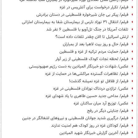
فیلم/ تکرار درخواست برای آتش‌بس در غزه
فیلم/ پیکر بی جان شیرخواره فلسطینی در دستان برادرش
فیلم/ انتقال ۳۱ نوزاد نارس از بیمارستان شفا به بیمارستان اماراتی
تلفات آمریکا در جنگ تل‌آویو با فلسطین ۶ نفر شد
ارتش اسرائیل تا الان چقدر تلفات داده است؟ً
فیلم/ حال و روز بیت لاهیا بعد از بمباران
فیلم/ حمایت مردم ترکیه از غزه و فلسطین
فیلم/ لحظه نجات کودک فلسطینی از زیر آوار
عکس/ شهادت دو خبرنگار المیادین به دست رژیم صهیونیستی
فیلم/ تظاهرات گسترده مراکشی‌ها در حمایت از غزه
فیلم/ از فلافل تو غزه نمیشه گذشت!
عکس/ تراژدی دردناک نوزادان فلسطینی در غزه
فیلم/ مداحی جدید حسین طاهری با یاد شهدای غزه
عکس/ توزیع آرد میان ساکنان غزه
فیلم/ جنایتی دیگر در رفح
فیلم/ درگیری شدید جوانان فلسطینی و نیروهای اشغالگر در جنین
فیلم/ کودکان غزه در روز کودک هم امنیت ندارند
فیلم/ آخرین گزارش خبرنگار شهید المیادین