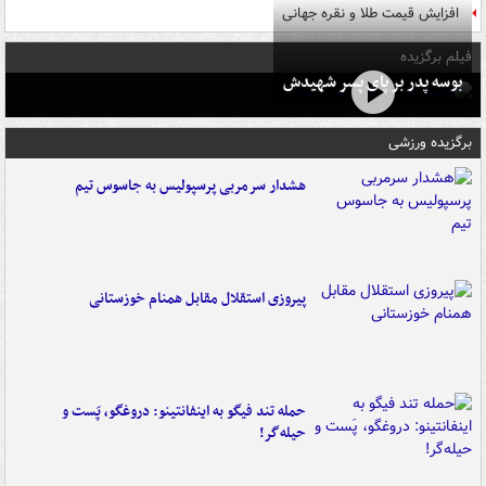
افزایش قیمت طلا و نقره جهانی
فیلم برگزیده
بوسه‌ پدر بر پای پسر شهیدش
برگزیده ورزشی
هشدار سرمربی پرسپولیس به جاسوس تیم
پیروزی استقلال مقابل همنام خوزستانی
حمله تند فیگو به اینفانتینو: دروغگو، پَست‌ و
حیله‌گر!