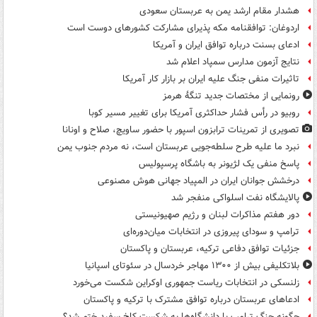
هشدار مقام ارشد یمن به عربستان سعودی
اردوغان: توافقنامه مکه پذیرای مشارکت کشورهای دوست است
ادعای بسنت درباره توافق ایران و آمریکا
نتایج آزمون مدارس سمپاد اعلام شد
تاثیرات منفی جنگ علیه ایران بر بازار کار آمریکا
رونمایی از مختصات جدید تنگۀ هرمز
روبیو در رأس فشار حداکثری آمریکا برای تغییر مسیر کوبا
تصویری از تمرینات ترابزون اسپور با حضور ساویچ، صلاح و اونانا
نبرد ما علیه طرح سلطه‌جویی عربستان است، نه مردم جنوب یمن
پاسخ منفی یک لژیونر به باشگاه پرسپولیس
درخشش جوانان ایران در المپیاد جهانی هوش مصنوعی
پالایشگاه نفت اسلواکی منفجر شد
دور هفتم مذاکرات لبنان و رژیم صهیونیستی
ترامپ و سودای پیروزی در انتخابات میان‌دوره‌ای
جزئیات توافق دفاعی ترکیه، عربستان و پاکستان
بلاتکلیفی بیش از ۱۳۰۰ مهاجر خردسال در سئوتای اسپانیا
زلنسکی در انتخابات ریاست جمهوری اوکراین شکست می‌خورد
ادعاهای عربستان درباره توافق مشترک با ترکیه و پاکستان
چگونه جنگ ترامپ با دانشگاه‌ها به شکست کاخ سفید ختم شد؟