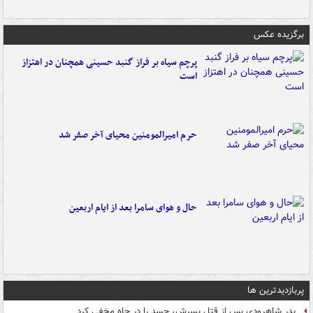
برگزیده عکس
پرچم سیاه بر فراز گنبد حسینی همچنان در اهتزاز
است
حرم امیرالمومنین محیای آخر صفر شد
حال و هوای سامرا بعد از ایام اربعین
پربازدیدترین ها
پدر شاهرودی پس از قتل پسرش، جسد را در چاه مخفی کرد