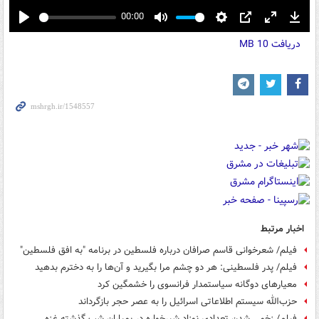
00:00
Play
Mute
Settings
PIP
Enter
Down
دریافت
10 MB
fullscreen
اخبار مرتبط
فیلم/ شعرخوانی قاسم صرافان درباره فلسطین در برنامه "به افق فلسطین"
فیلم/ پدر فلسطینی: هر دو چشم مرا بگیرید و آن‌ها را به دخترم بدهید
معیارهای دوگانه سیاستمدار فرانسوی را خشمگین کرد
حزب‌الله سیستم اطلاعاتی اسرائیل را به عصر حجر بازگرداند
فیلم/ زخمی شدن تعدادی نوزاد شیرخواره در بمباران شب گذشته غزه