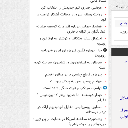
فساد مالی
بررسی: 4
مجتبی جباری تیم جدیدش را انتخاب کرد
روایت رسانه عبری از دخالت آشکار ترامپ در
کوبا
پاسخ
هشدار حماس درباره اقدامات توسعه طلبانه
اشغالگران در کرانه باختری
باشه
احتمال سفر ویتکاف و کوشنر به اوکراین و
روسیه
جان دوباره نگین فیروزه ای ایران «دریاچه
ارومیه»
سرطان به استخوان‌های «بایدن» سرایت کرده
است
پیروزی قاطع چلسی برابر میلان +فیلم
مهاجم پرسپولیس به پیکان پیوست
ترامپ، مرتکب جنایت جنگی شده است
دیدار دوستانه اما جدی؛ اینتر ۲- یوونتوس ۱
اران
+فیلم
تساوی پرسپولیس مقابل الومینیوم اراک در
دیدار دوستانه
پشت‌پرده مداخله آمریکا در حمایت از یِن ژاپن؛
خیرخواهی یا خودخواهی؟