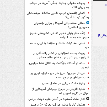
پرونده حقوقی جنایت جنگی آمریکا در میناب
به جریان افتاد
ادعای زلنسکی درباره تامین ماهانه موشک‌های
رهگیر توسط آمریکا
خطای محاسباتی آمریکا و برتری راهبردی
جمهوری اسلامی!
زنگ خطر پایان ذخایر دفاعی کشورهای خلیج
انی از
فارس هم به صدا درآمد
عمان: مذاکرات مثبت و سازنده با ایران ادامه
دارد
روایت رسانه اسرائیلی از فشار واشنگتن بر
تل‌آویو برای آتش‌بس و خلع سلاح حماس
سکه در آستانه بازگشت به کانال ۱۸۸ میلیون
تومان
دریادار سیاری: امروز هر خبر دقیق، تیری بر
قلب امپراطوری دروغ است
وقوع حادثه دریایی در ساحل عمان
تاکید الزیدی بر خروج نیروهای آمریکایی از
عراق در تاریخ تعیین شده
اعتراضات گسترده در آلمان علیه دولت مرتس
هشدار کانادا درباره عواقب تعرفه ۵۰ درصدی