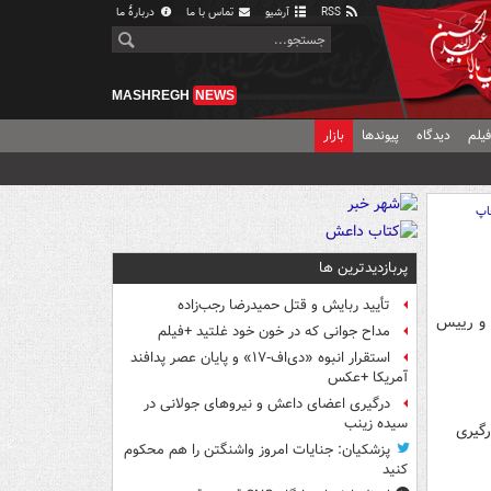
RSS
آرشیو
تماس با ما
دربارهٔ ما
MASHREGH
NEWS
یلم
دیدگاه
پیوندها
بازار
اپ
پربازدیدترین ها
تأیید ربایش و قتل حمیدرضا رجب‌زاده
 و رییس
مداح جوانی که در خون خود غلتید +فیلم
استقرار انبوه «دی‌اف‑۱۷» و پایان عصر پدافند
آمریکا +عکس
درگیری اعضای داعش و نیروهای جولانی در
سیده زینب
گیری
پزشکیان: جنایات امروز واشنگتن را هم محکوم
کنید