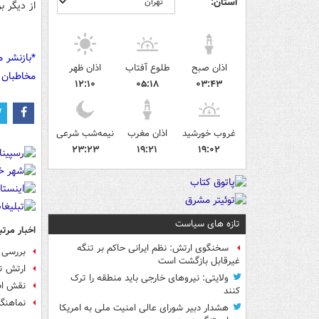
استان:
از دیگر ب
*بازنشر 
اذان صبح
طلوع آفتاب
اذان ظهر
مخاطبان 
۱۲:۱۰
۰۵:۱۸
۰۳:۴۳
غروب خورشید
اذان مغرب
نیمه‌شب شرعی
۲۳:۲۳
۱۹:۲۱
۱۹:۰۲
تازه های سیاست
اخبار مرتب
سخنگوی ارتش: نظم ایرانی حاکم بر تنگه
بررسی 
غیرقابل بازگشت است
ارتش ت
ولایتی: نیروهای خارجی باید منطقه را ترک
نقش اط
کنند
نماهنگ
هشدار دبیر شورای عالی امنیت ملی به امریکا