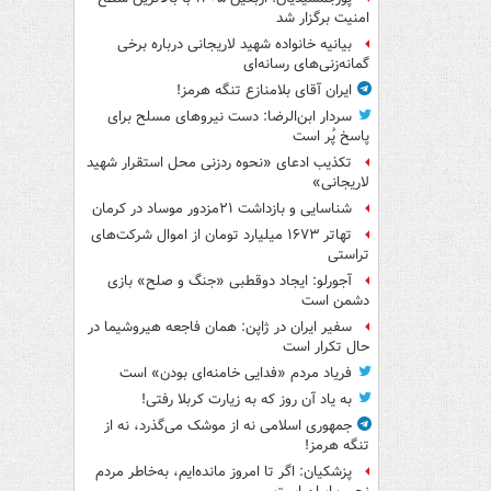
امنیت برگزار شد
بیانیه خانواده شهید لاریجانی درباره برخی
گمانه‌زنی‌های رسانه‌ای
ایران آقای بلامنازع تنگه هرمز!
سردار ابن‌الرضا: دست نیروهای مسلح برای
پاسخ پُر است
تکذیب ادعای «نحوه ردزنی محل استقرار شهید
لاریجانی»
شناسایی و بازداشت ۲۱مزدور موساد در کرمان
تهاتر ۱۶۷۳ میلیارد تومان از اموال شرکت‌های
تراستی
آجورلو: ایجاد دوقطبی «جنگ و صلح‌» بازی
دشمن است
سفیر ایران در ژاپن: همان فاجعه هیروشیما در
حال تکرار است
فریاد مردم «فدایی خامنه‌ای بودن» است
به یاد آن روز که به زیارت کربلا رفتی!
جمهوری اسلامی نه از موشک می‌گذرد، نه از
تنگه هرمز!
پزشکیان: اگر تا امروز مانده‌ایم، به‌خاطر مردم