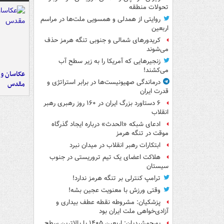
تحولات منطقه
روایتی از همدلی و همسویی ملت‌ها در مراسم
اربعین
کریدورهای شمالی و جنوبی تنگه هرمز حذف
می‌شوند
زنجیرهایی که آمریکا را به زیر سطح آب
می‌کشند!
عکاسان و 
درماندگی صهیونیست‌ها در برابر استراتژی و
مقدس
قدرت ایران
۶ دستاورد بزرگ ایران در ۱۶۰ روز رهبری رهبر
انقلاب
ادعای شبکه «الحدث» درباره ایجاد گذرگاه
موقت در تنگه هرمز
ابتکارات رهبر انقلاب در میدان نبرد
هلاکت اعضای یک تیم تروریستی در جنوب
سیستان
ترامپ کنترلی بر تنگه هرمز ندارد!
وقتی ورزش با معنویت عجین بشه!
پزشکیان: مشروطه نقطه عطف بیداری و
آزادی‌خواهی ملت ایران بود
پورجمشیدیان: اربعین ۱۴۰۵ با بالاترین سطح