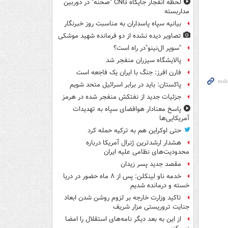
لحظه انفجار جایگاه CNG "صحنه" در دوربین
مداربسته
بیانیه سپاه پاسداران به مناسبت روز خبرنگار
تصاویر دیده‌ نشده از دو فرمانده شهید موشکی
"سوپر ال‌نینو"در راه است؟
پالایشگاه سیزران منفجر شد
فارن افرز: جنگ با ایران یک فاجعه است
پاکستان: باید در برابر اسرائیل متحد شویم
جزئیات جدید از نفتکش منفجر شده در هرمز
پاسخ معنادار هوافضای سپاه به تهدیدات
آمریکایی‌ها
حتی اوکراین هم به ترکیه حمله کرد
هشدار ارشدترین ژنرال آمریکا درباره
محدودیت‌های نظامی علیه ایران
مقصد جدید پسر زیدان
خدمه ناو لینکلن: پس از ۸ ماه حضور در دریا
خسته و درمانده‌ شدیم
تاکید وزارت خارجه بر لزوم روشن شدن ابعاد
جنایت تروریستی مزار شریف
از این به بعد دیگر نامه‌های استقلال را امضا