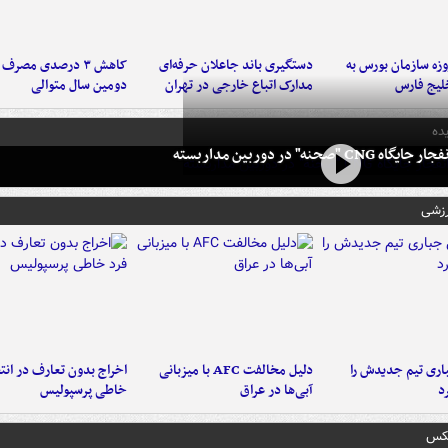
لت ۳ روزه سازمان بورس به
دستگیری باند جاعلان حرفه‌ای
کاهش ۳ درصدی مصرف
لیج فارس
مدارک اتباع خارجی در تهران
دومین سال متوالی
ده
 CNG "صحنه" در دوربین مداربسته
رزشی
ری تیم جدیدش را
دلیل مخالفت AFC با میزبانی
اخراج بدون تعارف در انتظ
د
آبی‌ها در عراق
خاطی پرسپولیس
عکس