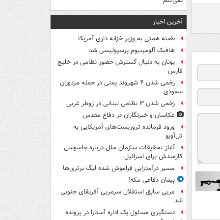
نمی‌کنم
آخرین اخبار
طعنه همتی به وزیر خزانه داری آمریکا
هافبک آلومینیوم پرسپولیسی شد
یونان به دنبال گسترش حضور نظامی در خلیج
فارس
زخمی شدن ۴ شهروند یمنی در حمله مزدوران
سعودی
زخمی شدن ۳ نظامی لبنانی در زوطر غربی
عکاسان و خبرنگاران در دفاع مقدس
ورود فرمانده تروریست‌های آمریکایی به
تل‌آویو
آغاز تحقیقات سازمان ملل درباره جاسوسی
کارمندش برای اسرائیل
مسیر درآمدزایی فراموش شده لیگ برتری‌ها
پیمان دفاعی مکه!
مربی سابق استقلال سرمربی آفریقای جنوبی
شد
دستگیری مسئول یک اداره آستارا در پرونده