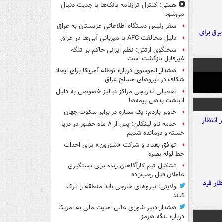
همتی: کنترل ترازنامه بانک‌ها با جدیت دنبال
می‌شود
سفر رئیس دستگاه اطلاعاتی عربستان به عراق
 برق برای
دلیل مخالفت AFC با میزبانی آبی‌ها در عراق
سخنگوی ارتش: نظم ایرانی حاکم بر تنگه
غیرقابل بازگشت است
هشدار الموسوی درباره توطئه آمریکا برای ایجاد
شکاف در نیروهای مسلح عراق
تعطیلی تدریجی مراکز دیالیز خصوصی به دلیل
انباشت بدهی بیمه‌ها
خاویر باردم؛ یک ستاره در برابر سکوت جهان
خدمه ناو لینکلن: پس از ۸ ماه حضور در دریا
خسته و درمانده‌ شدیم
توافق بغداد و شرکت «شورون» برای احداث
خط لوله بصره
تشکیل تیم کارآگاهان زبده برای دستگیری
عاملان قتل رجب‌زاده
ار فرد
ولایتی: نیروهای خارجی باید منطقه را ترک
کنند
هشدار دبیر شورای عالی امنیت ملی به امریکا
درباره تنگه هرمز