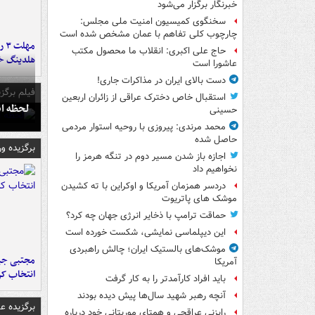
خبرنگار برگزار می‌شود
سخنگوی کمیسیون امنیت ملی مجلس:
چارچوب کلی تفاهم با عمان مشخص شده است
مه
حاج علی اکبری: انقلاب ما محصول مکتب
هلدینگ خ
عاشورا است
دست بالای ایران در مذاکرات جاری!
فیلم برگزی
استقبال خاص دخترک عراقی از زائران اربعین
لحظه انفجار جایگاه
حسینی
محمد مرندی: پیروزی با روحیه استوار مردمی
حاصل شده
برگزیده و
اجازه باز شدن مسیر دوم در تنگه هرمز را
نخواهیم داد
دردسر همزمان آمریکا و اوکراین با ته کشیدن
موشک های پاتریوت
حماقت ترامپ با ذخایر انرژی جهان چه کرد؟
این دیپلماسی نمایشی، شکست خورده است
موشک‌های بالستیک ایران؛ چالش راهبردی
مجتبی جبا
آمریکا
انتخاب کر
باید افراد کارآمدتر را به کار گرفت
آنچه رهبر شهید سال‌ها پیش دیده بودند
برگزیده 
رایزنی عراقچی و همتای موریتانی خود درباره