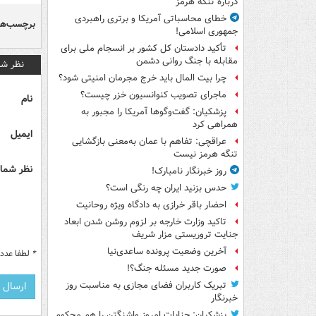
درباره تنگه هرمز
خطای محاسباتی آمریکا و برتری راهبردی
برچسب‌ها
جمهوری اسلامی!
تأکید دادستان کل کشور بر انسجام ملی برای
مقابله با جنگ روانی دشمن
نظر شم
چرا بیت المال باید خرج مجرمان امنیتی شود؟
ماجرای تصویب کنوانسیون خزر چیست؟
نام
پزشکیان: گفت‌وگوها آمریکا را مجبور به
همراهی کرد
ایمیل
عراقچی: تفاهم با عمان به‌معنی بازگشایی
تنگه هرمز نیست
نظر شما 
روز خبرنگار نامبارک!
حدس بزنید ایران چه رنگی است؟
احضار باقر خرازی به دادگاه ویژه روحانیت
تاکید وزارت خارجه بر لزوم روشن شدن ابعاد
جنایت تروریستی مزار شریف
آخرین وضعیت پرونده ساعدی‌نیا
*
لطفا عدد م
صورت جدید مسئله جنگ؟!
تبریک کاربران فضای مجازی به مناسبت روز
خبرنگار
پزشکیان: جنایات امروز واشنگتن را هم محکوم