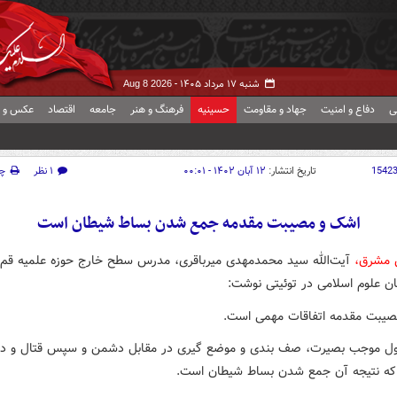
شنبه ۱۷ مرداد ۱۴۰۵ -
Aug 8 2026
ی
دفاع و امنیت
جهاد و مقاومت
حسینیه
فرهنگ و هنر
جامعه
اقتصاد
عکس و ف
1542
تاریخ انتشار:
۱۲ آبان ۱۴۰۲ - ۰۰:۰۱
۱ نظر
چ
اشک و مصیبت مقدمه جمع شدن بساط شیطان است
ش مشرق،
آیت‌الله سید محمدمهدی میرباقری، مدرس سطح خارج حوزه علمیه قم
ن علوم اسلامی در توئیتی نوشت:
یبت مقدمه اتفاقات مهمی است.
ول موجب بصیرت، صف بندی و موضع گیری در مقابل دشمن و سپس قتال و در
ه نتیجه آن جمع شدن بساط شیطان است.