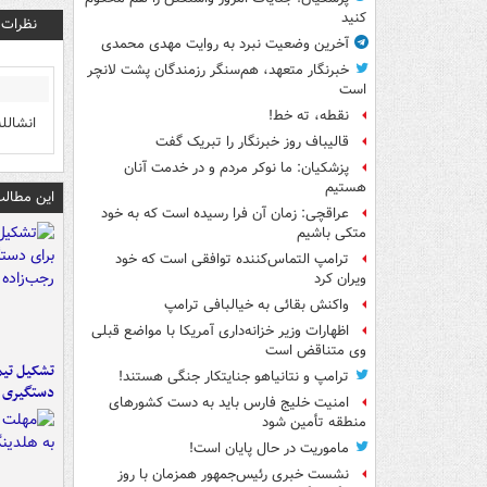
کنید
نظرات
آخرین وضعیت نبرد به روایت مهدی محمدی
خبرنگار متعهد، هم‌سنگر رزمندگان پشت لانچر
است
نقطه، ته خط!
انشالل
قالیباف روز خبرنگار را تبریک گفت
پزشکیان: ما نوکر مردم و در خدمت آنان
هستیم
این مطالب
عراقچی: زمان آن فرا رسیده است که به خود
متکی باشیم
ترامپ التماس‌کننده توافقی است که خود
ویران کرد
واکنش بقائی به خیالبافی ترامپ
اظهارات وزیر خزانه‌داری آمریکا با مواضع قبلی
وی متناقض است
تشکیل تیم 
ترامپ و نتانیاهو جنایتکار جنگی هستند!
دستگیری ع
امنیت خلیج فارس باید به دست کشورهای
منطقه تأمین شود
ماموریت در حال پایان است!
نشست خبری رئیس‌جمهور همزمان با روز