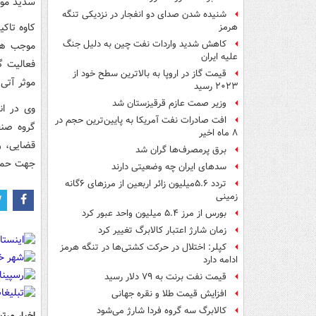
سدید مورد
شنیده شدن صدای دو انفجار در نزدیکی تنگه
کاوه تاکی
هرمز
کاهش شدید واردات نفت چین به دلیل جنگ
موجب هم 
علیه ایران
فعالیت گ
قیمت گاز در اروپا به بالاترین سطح خود از
موثر آتی 
۲۰۲۳ رسید
وزیر صمت عازم قرقیزستان شد
وی در ان
افت صادرات نفت آمریکا به پایین‌ترین حجم در
گروه صنع
۸ ماه اخیر
قضایی، ر
برق پرمصرف‌ها گران شد
جهت حمایت
سدهای ایران چه وضعیتی دارند
تردد ۵.۶میلیون زائر اربعین از مرزهای ۶گانه
زمینی
بورس از مرز ۵.۴ میلیون واحد عبور کرد
زمان شارژ اعتبار کالابرگ تغییر کرد
کپلر: اختلال در حرکت کشتی‌ها در تنگه هرمز
ادامه دارد
قیمت نفت برنت به ۷۹ دلار رسید
افزایش قیمت طلا و نقره جهانی
کالابرگ سه گروه فردا شارژ می‌شود
اخبار مرتب