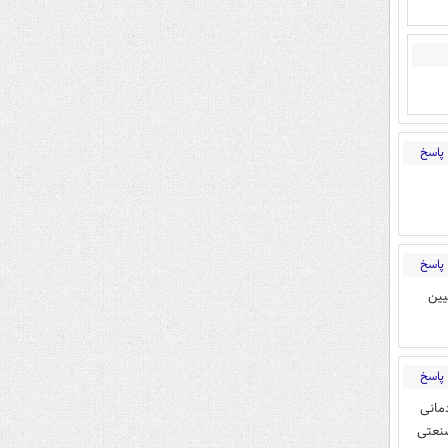
پاسخ
پاسخ
یین
پاسخ
مانی
صنعتی