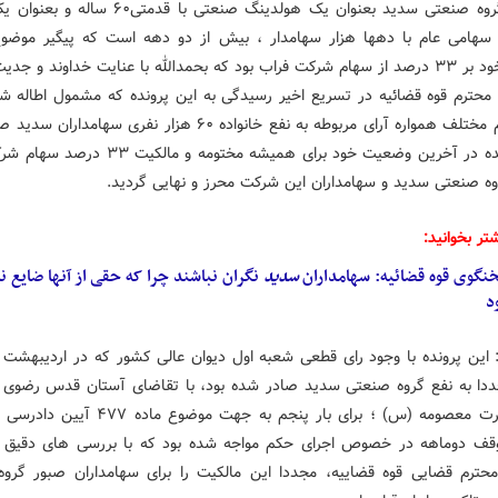
داشت: گروه صنعتی سدید بعنوان یک هولدینگ صنعتی با قدمت
امی عام با دهها هزار سهامدار ، بیش از دو دهه است که پیگیر موضوع
مالکیت خود بر ۳۳ درصد از سهام شرکت فراب بود که بحمدالله با عنایت خداوند و جد
محترم قوه قضائیه در تسریع اخیر رسیدگی به این پرونده که مشمول اطاله شد
در محاکم مختلف همواره آرای مربوطه به نفع خانواده ۶۰ هزار نفری سهامد
بود، پرونده در آخرین وضعیت خود برای همیشه مختومه و ما
روه صنعتی سدید و سهامداران این شرکت محرز و نهایی گردید.
تر بخوانید:
نگوی قوه قضائیه: سهامداران
سدید
نگران نباشند چرا که حقی از آنها ضایع ن
د
این پرونده با وجود رای قطعی شعبه اول دیوان عالی کشور که در اردیبهشت 
دا به نفع گروه صنعتی سدید صادر شده بود، با تقاضای آستان قدس رضوی 
حرم حضرت معصومه (س) ؛ برای بار پنجم به جهت موضوع م
قف دوماهه در خصوص اجرای حکم مواجه شده بود که با بررسی های دقیق
حترم قضایی قوه قضاییه، مجددا این مالکیت را برای سهامداران صبور گرو