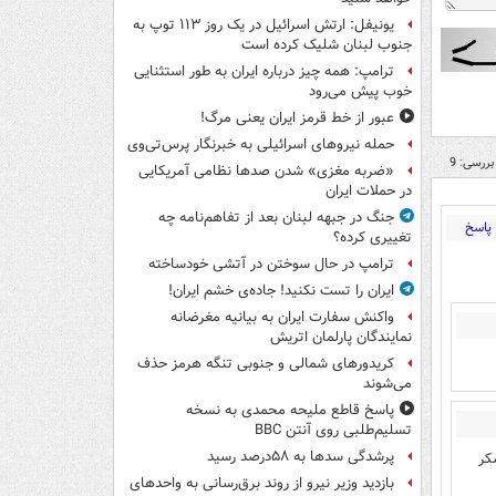
یونیفل: ارتش اسرائیل در یک روز ۱۱۳ توپ به
جنوب لبنان شلیک کرده است
ترامپ: همه چیز درباره ایران به طور استثنایی
خوب پیش می‌رود
عبور از خط قرمز ایران یعنی مرگ!
حمله نیروهای اسرائیلی به خبرنگار پرس‌تی‌وی
بررسی: 9
«ضربه مغزی» شدن صدها نظامی آمریکایی
در حملات ایران
جنگ در جبهه لبنان بعد از تفاهم‌نامه چه
پاسخ
تغییری کرده؟
ترامپ در حال سوختن در آتشی خودساخته
ایران را تست نکنید! جاده‌ی خشم ایران!
واکنش سفارت ایران به بیانیه مغرضانه
نمایندگان پارلمان اتریش
کریدورهای شمالی و جنوبی تنگه هرمز حذف
می‌شوند
پاسخ قاطع ملیحه محمدی به نسخه
تسلیم‌طلبی روی آنتن BBC
پرشدگی سدها به ۵۸درصد رسید
کر
بازدید وزیر نیرو از روند برق‌رسانی به واحدهای