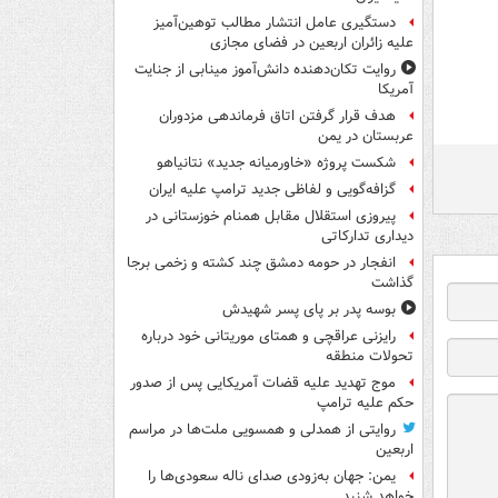
دستگیری عامل انتشار مطالب توهین‌آمیز
علیه زائران اربعین در فضای مجازی
روایت تکان‌دهنده دانش‌آموز مینابی از جنایت
آمریکا
هدف قرار گرفتن اتاق‌ فرماندهی مزدوران
عربستان در یمن
شکست پروژه «خاورمیانه جدید» نتانیاهو
گزافه‌گویی و لفاظی جدید ترامپ علیه ایران
پیروزی استقلال مقابل همنام خوزستانی در
دیداری تدارکاتی
انفجار در حومه دمشق چند کشته و زخمی برجا
گذاشت
بوسه‌ پدر بر پای پسر شهیدش
رایزنی عراقچی و همتای موریتانی خود درباره
تحولات منطقه
موج تهدید علیه قضات آمریکایی پس از صدور
حکم علیه ترامپ
روایتی از همدلی و همسویی ملت‌ها در مراسم
اربعین
یمن: جهان به‌زودی صدای ناله سعودی‌ها را
خواهد شنید