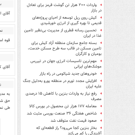
ب
واردات ۲۰۰ هزار تن گوشت قرمز برای تعادل
در بازار
آقای ا
کیش روی ریل توسعه از احیای پروژه‌های
قدیمی تا بهره گیری از انرژی خورشیدی
تحسین رسانه قطری از مدیریت بی‌نظیر تامین
نص
غذا در ایران
قوه ام
بسته جامع سازمان منطقه آزاد کیش برای
تامین مسکن در فالب سه طرح مسکن خدمت،
بومیان و کارگران
مهم‌ترین تاسیسات انرژی جهان در تیررس
موشک‌های ایرانی
آقای ک
خودروهای جدید شیائومی در راه بازار
افزایش مجدد تورم در منطقه یورو به‌دلیل جنگ
ز
علیه ایران
به مدی
رفع نیاز به واردات بنزین با کاهش ۱۵ درصدی
مصرف
حق شرک
معامله ۱۷۷ هزار تن محصول در بورس کالا
طی نمای
شاخص‌ هفتگی ۳۶ صنعت بورسی مثبت شد
صعود قیمت نفت متوقف شد
بخارِ بنزین کجا می‌رود؟ راز قطعه‌ای که
آلایندگی را کم می‌کند