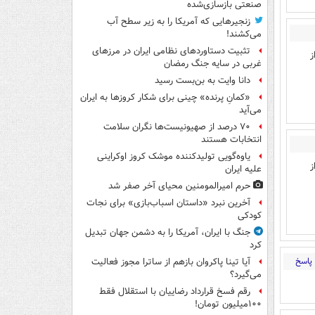
صنعتی بازسازی‌شده
زنجیرهایی که آمریکا را به زیر سطح آب
می‌کشند!
تثبیت دستاوردهای نظامی ایران در مرزهای
ز
غربی در سایه جنگ رمضان
دانا وایت به بن‌بست رسید
«کمانِ پرنده» چینی برای شکار کروزها به ایران
می‌آید
۷۰ درصد از صهیونیست‌ها نگران سلامت
انتخابات هستند
یاوه‌گویی تولیدکننده موشک کروز اوکراینی
ز
علیه ایران
حرم امیرالمومنین محیای آخر صفر شد
آخرین نبرد «داستان اسباب‌بازی» برای نجات
کودکی
جنگ با ایران، آمریکا را به دشمن جهان تبدیل
کرد
پاسخ
آیا تینا پاکروان بازهم از ساترا مجوز فعالیت
می‌گیرد؟
رقم فسخ قرارداد رضاییان با استقلال فقط
۱۰۰میلیون تومان!