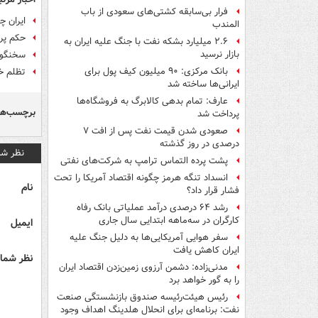
فرار بی‌سابقه کشتی‌های سعودی از باب
ایران چ
المندب
حکم پر
۲.۶ میلیارد بشکه نفت با جنگ علیه ایران به
بازار نرسید
سخنگوی 
بانک مرکزی: ۹۰ میلیون کیف پول برای
تظلم خ
ایرانی‌ها ساخته شد
عارف: تمام بدهی کالابرگ به فروشگاه‌ها
برچسب‌ها
پرداخت شد
صعودی شدن قیمت نفت پس از افت ۷
درصدی در روز گذشته
نظر شم
پشت پرده التماس ترامپ به شرکت‌های نفتی
انسداد تنگه هرمز چگونه اقتصاد آمریکا را تحت
نام
فشار قرار داد؟
رشد ۶۴ درصدی درآمد عملیاتی بانک رفاه
کارگران در سه‌ماهه ابتدایی سال جاری
ایمیل
سفر هوایی آمریکایی‌ها به دلیل جنگ علیه
ایران کاهش یافت
نظر شما 
مدنی‌زاده: دشمن آرزوی زمین‌زدن اقتصاد ایران
را به گور خواهد برد
رئیس هیئت‌رئیسه صندوق بازنشستگی صنعت
نفت: برنامه‌ای برای انحلال هلدینگ اهداف وجود