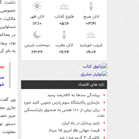
خصوصی سه
اذان صبح
طلوع آفتاب
اذان ظهر
۱۲:۱۰
۰۵:۱۶
۰۳:۴۱
مسئولین 
غروب خورشید
اذان مغرب
نیمه‌شب شرعی
به نام گ
۲۳:۲۲
۱۹:۲۴
۱۹:۰۴
بیش
سخ
شو
تازه های اقتصاد
پرشدگی سدها به ۵۸درصد رسید
وی گفت: 
بازسازی پالایشگاه سوم پارس جنوبی کلید خورد
جاری مجد
زیان بیش از ۱۰۰ همتی به صندوق‌ بازنشستگی
نفت
پاییز پرباران در راه ایران
دستور تو
قیمت جهانی طلا امروز ۱۵ مرداد
معاونت م
کالابرگ ۳ گروه شارژ شد