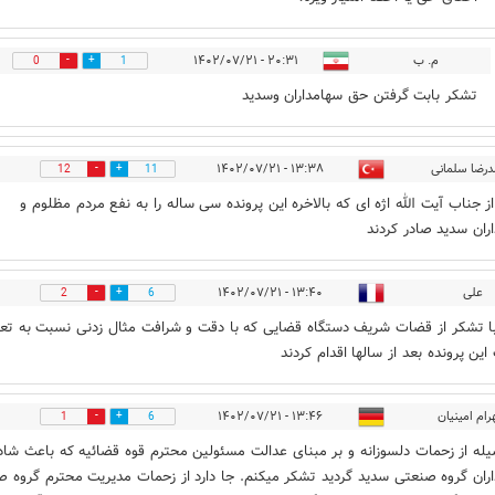
م. ب
۲۰:۳۱ - ۱۴۰۲/۰۷/۲۱
0
1
تشکر بابت گرفتن حق سهامداران وسدید
رضا سلمانی
۱۳:۳۸ - ۱۴۰۲/۰۷/۲۱
12
11
ز جناب آیت الله اژه ای که بالاخره این پرونده سی ساله را به نفع مردم مظلوم و
ران سدید صادر کردند
علی
۱۳:۴۰ - ۱۴۰۲/۰۷/۲۱
2
6
ا تشکر از قضات شریف دستگاه قضایی که با دقت و شرافت مثال زدنی نسبت به تع
این پرونده بعد از سالها اقدام کردند
ام امینیان
۱۳:۴۶ - ۱۴۰۲/۰۷/۲۱
1
6
یله از زحمات دلسوزانه و بر مبنای عدالت مسئولین محترم قوه قضائیه که باعث شاد
ران گروه صنعتی سدید گردید تشکر میکنم. جا دارد از زحمات مدیریت محترم گروه 