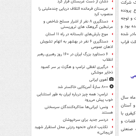
دشان از دست عربستان فرار کرد
ی۶۰ ساله و بعنوان یک شرکت
عربستان فرمانده ائتلاف دریایی چندملیتی را
 پرونده
منصوب کرد
یت و توجه
دستگیری ۸ نفر از اشرار مسلح شاخص و
ه بود و
مرتبطین گروهک های تروریستی
اران سدید صادر شده
موج بارش‌های تابستانه در راه ۱۱ استان
لکیت ۳۳ درصد سهام شرکت فراب
دستگیری ۶ نفر در بهشهر به اتهام تشویش
اذهان عمومی
۶ دستاورد بزرگ ایران در ۱۶۰ روز رهبری رهبر
انقلاب
درگیری لفظی ترامپ و هگزث بر سر کمبود
ذخایر موشکی
می
آهوی ایرانی
۸۰۰ سازۀ آمریکایی خاکستر شد
ترامپ: همه چیز درباره ایران به طور استثنایی
ماه سال
خوب پیش می‌رود
و آستان
ونس: ایرانی‌ها مذاکره‌کنندگان سرسختی
هستند
اده ۴۷۷ آیین دادرسی کیفری با
دردسر جدید برای سرخپوشان
 قضات و
تکذیب ادعای «نحوه ردزنی محل استقرار شهید
ه صنعتی
لاریجانی»