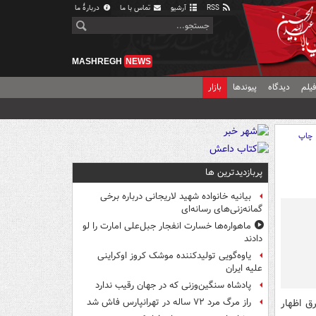
RSS
آرشیو
تماس با ما
دربارهٔ ما
MASHREGH
NEWS
یلم
دیدگاه
پیوندها
بازار
چاپ
پربازدیدترین ها
بیانیه خانواده شهید لاریجانی درباره برخی
گمانه‌زنی‌های رسانه‌ای
ماهواره‌ها خسارت انفجار جبل‌علی امارت را لو
دادند
یاوه‌گویی تولیدکننده موشک کروز اوکراینی
علیه ایران
پادشاه سنگین‌وزنی که در جهان رقیب ندارد
ق اظهار
راز مرگ مرد ۷۲ ساله در تهرانپارس فاش شد