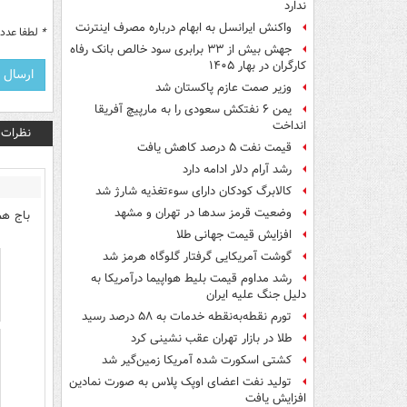
ندارد
واکنش ایرانسل به ابهام درباره مصرف اینترنت
*
لطفا عدد م
جهش بیش از ۳۳ برابری سود خالص بانک رفاه
کارگران در بهار ۱۴۰۵
وزیر صمت عازم پاکستان شد
یمن ۶ نفتکش سعودی را به مارپیچ آفریقا
انداخت
نظرات
قیمت نفت ۵ درصد کاهش یافت
رشد آرام دلار ادامه دارد
کالابرگ کودکان دارای سوءتغذیه شارژ شد
وضعیت قرمز سدها در تهران و مشهد
باج هم
افزایش قیمت جهانی طلا
گوشت آمریکایی گرفتار گلوگاه هرمز شد
رشد مداوم قیمت بلیط هواپیما درآمریکا به
دلیل جنگ علیه ایران
تورم نقطه‌به‌نقطه خدمات به ۵۸ درصد رسید
طلا در بازار تهران عقب نشینی کرد
کشتی اسکورت شده آمریکا زمین‌گیر شد
تولید نفت اعضای اوپک پلاس به صورت نمادین
افزایش یافت