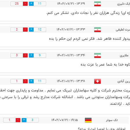
ابک دلیری
۱۳:۲۹ - ۱۴۰۲/۰۷/۲۱
25
11
ژه ای! زندگی هزاران نفر را نجات دادی. تشکر می کنم.
رت لطیفی
۱۳:۳۳ - ۱۴۰۲/۰۷/۲۱
2
12
یدوار کننده ظاهر شد. فکر نمی کردم این حکم را بده
ملایری
۱۳:۳۴ - ۱۴۰۲/۰۷/۲۱
3
9
اوه خدا به شما عمر با عزت بده
رین آبادی
۱۳:۳۸ - ۱۴۰۲/۰۷/۲۱
1
11
ریت محترم شرکت و کلیه سهامداران تبریک می نمایم . مداومت و پایداری جهت احق
ت و‌سهامداران ستودنی می باشد . انشالله شرکت مدارج رشد و ترقی را با سرعتی ب
د . ارادتمند
تک سوتر
۱۹:۱۵ - ۱۴۰۲/۰۷/۲۱
1
3
احقاق حق یا احصا امتیاز ویژه؟