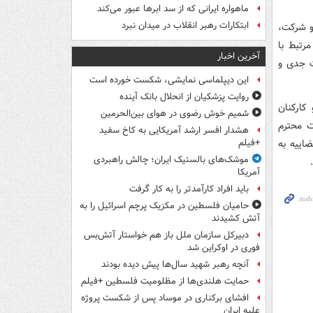
ماهواره ایرانی که از سد ابرها عبور می‌کند
ابتکارات رهبر انقلاب در میدان نبرد
 و شرکت،
رتبط با
آخرین اخبار
ت جدی و
این دیپلماسی نمایشی، شکست خورده است
روایت پزشکیان از انحلال بانک آینده
کارکنان
شمیم خوش رضوی در هوای بین‌الحرمین
ت محترم
هشدار افسر ارشد آمریکایی به کاخ سفید
اییه به
+فیلم
موشک‌های بالستیک ایران؛ چالش راهبردی
آمریکا
باید افراد کارآمدتر را به کار گرفت
حامیان فلسطین در مکزیک پرچم اسرائیل را به
آتش کشیدند
دبیرکل سازمان ملل باز هم خواستار آتش‌بس
فوری در اوکراین شد
آنچه رهبر شهید سال‌ها پیش دیده بودند
حمایت هلندی‌ها از مظلومیت فلسطین +فیلم
افشای برکناری در موساد پس از شکست پروژه
علیه ایران