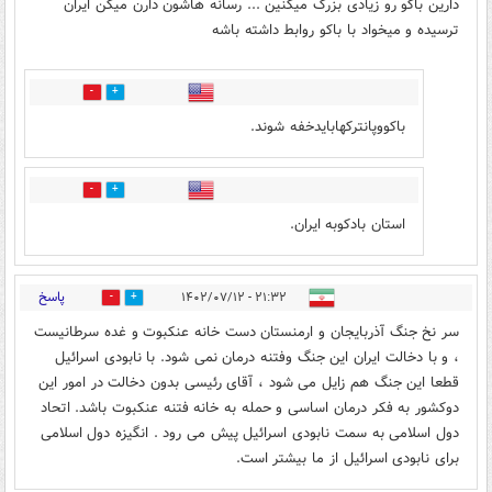
دارین باکو رو زیادی بزرگ میکنین ... رسانه هاشون دارن میگن ایران
ترسیده و میخواد با باکو روابط داشته باشه
4
19
باکووپانترکهابایدخفه شوند.
3
28
استان بادکوبه ایران.
پاسخ
۲۱:۳۲ - ۱۴۰۲/۰۷/۱۲
3
29
سر نخ جنگ آذربایجان و ارمنستان دست خانه عنکبوت و غده سرطانیست
، و با دخالت ایران این جنگ وفتنه درمان نمی شود. با نابودی اسرائیل
قطعا این جنگ هم زایل می شود ، آقای رئیسی بدون دخالت در امور این
دوکشور به فکر درمان اساسی و حمله به خانه فتنه عنکبوت باشد. اتحاد
دول اسلامی به سمت نابودی اسرائیل پیش می رود . انگیزه دول اسلامی
برای نابودی اسرائیل از ما بیشتر است.