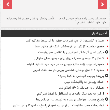
حمیدرضا رجب زاده مداح جوانی که در
تأیید ربایش و قتل حمیدرضا رجب‌زاده
خود خود غلطید +فیلم
تو
آخرین اخبار
هیلاری کلینتون: ترامپ نمی‌داند چطور با ایرانی‌ها مذاکره کند
حضور نماینده گل‌گهر در قرعه‌کشی لیگ قهرمانان آسیا
درگیر شدن گردشگر اسپانیایی با نظامی صهیونیست
کاهش ۳ درصدی مصرف برق برای دومین سال متوالی
حمیدرضا رجب زاده مداح جوانی که در خود خود غلطید +فیلم
صعود ۱۱۲ هزار واحدی شاخص بورس در معاملات امروز
پرونده یونیک فایننس به کجا رسید؟
حمله پهپادی به پالایشگاه لیبی
هدایای روز خبرنگار ۱۴۰۵ اعلام شد
از این به بعد دیگر نامه‌های استقلال را امضا نمی‌کنم
پاسخ معنادار هوافضای سپاه به تهدیدات آمریکایی‌ها
توضیحات جدید مقاومت عراق درباره تعویق پاسخ به آمریکا و عربستان