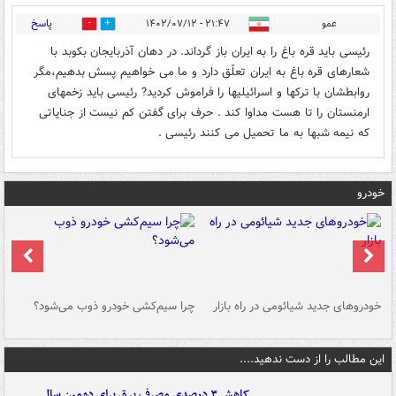
پاسخ
عمو
۲۱:۴۷ - ۱۴۰۲/۰۷/۱۲
9
17
رئیسی باید قره باغ را به ایران باز گرداند. در دهان آذربایجان بکوبد با
شعارهای قره باغ به ایران تعلّق دارد و ما می خواهیم پسش بدهیم،مگر
روابطشان با ترکها و اسرائیلیها را فراموش کردید? رئیسی باید زخمهای
ارمنستان را تا هست مداوا کند . حرف برای گفتن کم نیست از جنایاتی
که نیمه شبها به ما تحمیل می کنند رئیسی .
خودرو
خودروهای جدید شیائومی در راه بازار
چرا سیم‌کشی خودرو ذوب می‌شود؟
شو
این مطالب را از دست ندهید....
کاهش ۳ درصدی مصرف برق برای دومین سال