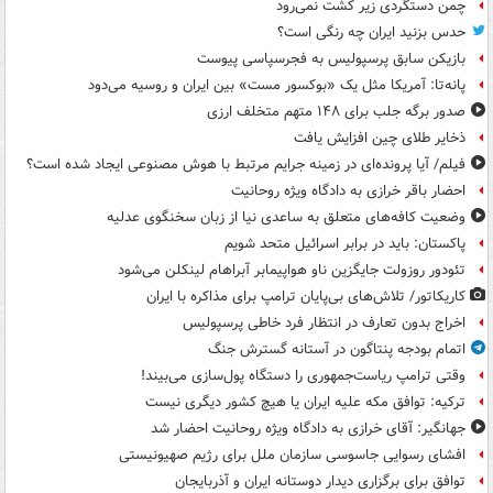
چمن دستگردی زیر کشت نمی‌رود
حدس بزنید ایران چه رنگی است؟
بازیکن سابق پرسپولیس به فجرسپاسی پیوست
پانه‌تا: آمریکا مثل یک «بوکسور مست» بین ایران و روسیه می‌دود
صدور برگه جلب برای ۱۴۸ متهم متخلف ارزی
ذخایر طلای چین افزایش یافت
فیلم/ آیا پرونده‌ای در زمینه جرایم مرتبط با هوش مصنوعی ایجاد شده است؟
احضار باقر خرازی به دادگاه ویژه روحانیت
وضعیت کافه‌های متعلق به ساعدی نیا از زبان سخنگوی عدلیه
پاکستان: باید در برابر اسرائیل متحد شویم
تئودور روزولت جایگزین ناو هواپیمابر آبراهام لینکلن می‌شود
کاریکاتور/ تلاش‌های بی‌پایان ترامپ برای مذاکره با ایران
اخراج بدون تعارف در انتظار فرد خاطی پرسپولیس
اتمام بودجه پنتاگون در آستانه گسترش جنگ
وقتی ترامپ ریاست‌جمهوری را دستگاه پول‌سازی می‌بیند!
ترکیه: توافق مکه علیه ایران یا هیچ کشور دیگری نیست
جهانگیر: آقای خرازی به دادگاه ویژه روحانیت احضار شد
افشای رسوایی جاسوسی سازمان ملل برای رژیم صهیونیستی
توافق برای برگزاری دیدار دوستانه ایران و آذربایجان