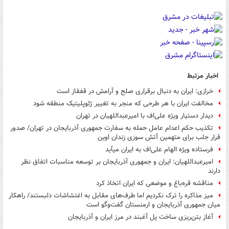
اخبار مرتبط
خرازی: ایران به دنبال برقراری صلح و آرامش در قفقاز است
مخالفت ایران با هر طرحی که منجر به تغییر ژئوپلیتیک منطقه شود
دیدار دستیار ویژه علی‌اف با امیرعبداللهیان در تهران
تکذیب حکم اعدام عامل حمله به سفارت جمهوری آذربایجان در تهران/ صدور
قرار جلب برای متهمین آتش سوزی زندان اوین
فرستاده ویژه الهام علی‌اف به ایران می‎آید
امیرعبداللهیان: ایران و جمهوری آذربایجان بر توسعه مناسبات اتفاق نظر
دارند
مناقشه قره‌باغ و موضعی که ایران اتخاذ کرد
میز مذاکره را ترک نکردیم اما طرف‌های مقابل به اغتشاشات دلبستند/ راهکار
میان جمهوری آذربایجان و ارمنستان گفت‌وگو است
آغاز بتن‌ریزی ساخت پل آغبند در مرز ایران و آذربایجان