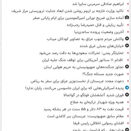
ابراهیم صادقی سرمربی سایپا شد
تاکید وزارت خارجه بر لزوم روشن شدن ابعاد جنایت تروریستی مراز شریف
آماده سازی ضریح نورانی امیرالمومنین برای ایام پایانی صفر
تأیید ربایش و قتل حمیدرضا رجب‌زاده
آخرین وضعیت پرونده ساعدی‌نیا
واکنش مردم جنوب عراق به تصاویر کودکان میناب
خیابان‌های بمبئی غرق شدند
تحلیلگر یمنی: تحرکات سعودی‌ها به دقت رصد می‌شود
اقدام ۱۱ سناتور آمریکایی برای توقف جنگ علیه ایران
تجاوز جنگنده‌های صهیونیستی به حریم هوایی لبنان
صورت جدید مسئله جنگ؟!
دعوت مجدد عربستان از نخست‌وزیر عراق برای سفر به ریاض
پدیده اسرائیلی‌هایی که برای ایران جاسوسی می‌کنند، پایان ندارد!
فوران شدید آتشفشان فوئگو در گواتمالا
هدیه ویژه شهردار ترکیه‌ای به صلاح
قیمت نفت به ۸۳ دلار و ۵۵ سنت در هر بشکه رسید
مقام سابق صهیونیست: عربستان ببر کاغذی است
افشای رسوایی اخلاقی رئیس فیفا
جنایت‌هایی که فراموش نمی‌شوند