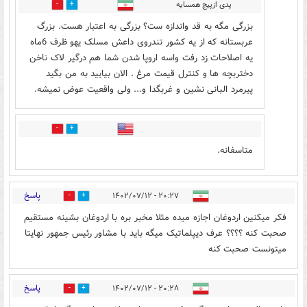
پدی ازپیج همسایه
13
2
بزرگی مگه به قد واندازه ست؟ بزرگی به اعتبار هست. بزرگ
عربستانه که از یه کشور تندروی داعش مسلک یهو ظرف 6ماه
یه اصلاحات زد رفت واسه اروپا شدن شما هم درگیر لاک ناخن
دختربچه ها و کنترل قیمت مرغ . الان بیایید به من بگید
پیرمرد البانی نشین و غربگدا و... ولی واقعیت عوض نمیشه.
1
3
متاسفانه.
پاسخ
۲۰:۲۷ - ۱۴۰۲/۰۷/۱۲
5
21
فکر میکنین اردوغان اجازه میده مثلا مخبر بره با اردوغان بشینه مستقیم
صحبت کنه ؟؟؟؟ عرف دیپلماتیک میگه باید با مشاور رئیس جمهور نهایتا
میتونست صحبت کنه
پاسخ
۲۰:۲۸ - ۱۴۰۲/۰۷/۱۲
4
34