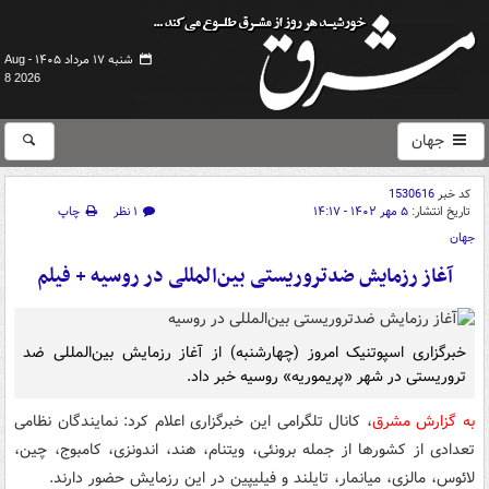
شنبه ۱۷ مرداد ۱۴۰۵ -
Aug
8 2026
جهان
کد خبر
1530616
تاریخ انتشار:
۵ مهر ۱۴۰۲ - ۱۴:۱۷
۱ نظر
چاپ
جهان
آغاز رزمایش ضدتروریستی بین‌المللی در روسیه + فیلم
خبرگزاری اسپوتنیک امروز (چهارشنبه) از آغاز رزمایش بین‌المللی ضد
تروریستی در شهر «پریموریه» روسیه خبر داد.
به گزارش مشرق
، کانال تلگرامی این خبرگزاری اعلام کرد: نمایندگان نظامی
تعدادی از کشورها از جمله برونئی، ویتنام، هند، اندونزی، کامبوج، چین،
لائوس، مالزی، میانمار، تایلند و فیلیپین در این رزمایش حضور دارند.