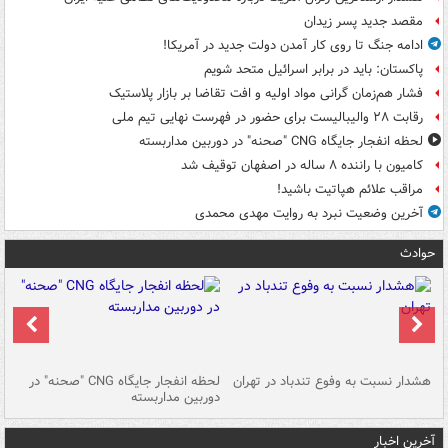
مقصد جدید پسر زیدان
ادامه جنگ تا روی کار آمدن دولت جدید در آمریکا!
پاکستان: باید در برابر اسرائیل متحد شویم
فشار هم‌زمان گرانی مواد اولیه و افت تقاضا بر بازار پلاستیک
رقابت ۲۸ والیبالیست برای حضور در فهرست نهایی تیم ملی
لحظه انفجار جایگاه CNG "صحنه" در دوربین مداربسته
کامیون با راننده ۸ ساله در اصفهان توقیف شد
مراقب علائم هپاتیت باشید!
آخرین وضعیت نبرد به روایت مهدی محمدی
حوادث
ای
هشدار نسبت به وفوع تندباد در تهران
لحظه انفجار جایگاه CNG "صحنه" در
دس
دوربین مداربسته
ات
آخرین اخبار