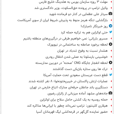
مهلت ۳ روزه سازمان بورس به هلدینگ خلیج فارس
وکیل ترامپ در پرونده حق‌السکوت، وزیر دادگستری شد
سردار علی عظمایی در کنار دو فرمانده شهید
بازگشایی تنگه هرمز منوط به پذیرش شروط ایران از سوی آمریکاست
روز خبرنگار نامبارک!
حتی اوکراین هم به ترکیه حمله کرد
مسرور بارزانی: نمی خواهیم طرفی در درگیری‌های منطقه باشیم
لحظه برخورد صاعقه به ساختمانی در نیویورک
هشدار نسبت به وفوع تندباد در تهران
خوشبینی بارسلونا به عملی شدن انتقال رودری
لحظه انفجار جایگاه CNG "صحنه" در دوربین مداربسته
ترک ها روی ستاره بلژیکی دست گذاشتند
قطع دست عربستان سعودیِ تحت حمایت آمریکا
عملیات ارتش پاکستان در خیبرپختونخوا؛ ۸ نفر کشته شدند
دستگیری باند جاعلان حرفه‌ای مدارک اتباع خارجی در تهران
جاده‌های مشهد آماده میزبانی از زائران رضوی
حمله روسیه به یک کشتی حامل سلاح برای اوکراین
هیلاری کلینتون: ترامپ نمی‌داند چطور با ایرانی‌ها مذاکره کند
حضور نماینده گل‌گهر در قرعه‌کشی لیگ قهرمانان آسیا