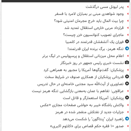
پدر لیونل مسی درگذشت
وجود شواهدی مبنی بر بمباران لامرد با فسفر
چرا بیت المال باید خرج مجرمان امنیتی شود؟
قرارداد مربی خارجی استقلال تمدید شد
ماجرای تصویب کنوانسیون خزر چیست؟
فوران یک آتشفشان قدرتمند در کلمبیا
تنگه هرمز، برگ برنده ایران قدرتمند!
اعلام محل میزبانی استقلال و پرسپولیس در لیگ برتر
نشست خبری رئیس جمهور در روز خبرنگار
پزشکیان: گفت‌وگوها آمریکا را مجبور به همراهی کرد
قدردانی پزشکیان از همکاری صنوف در شرایط سخت
تصاویری از آیت‌الله سید مجتبی خامنه‌ای در حال تدریس
عراقچی: تفاهم با عمان به‌معنی بازگشایی تنگه هرمز نیست
پزشکیان: آمریکا استعمارگر و قاتل است
واکنش باشگاه خیبر به حواشی صفحات مجازی +عکس
جزئیات جدید از نفتکش منفجر شده در هرمز
راهبرد ایران "پنتاگون" را شکست می‌دهد
صدور ۱۰ فقره حکم قصاص برای «کلثوم اکبری»