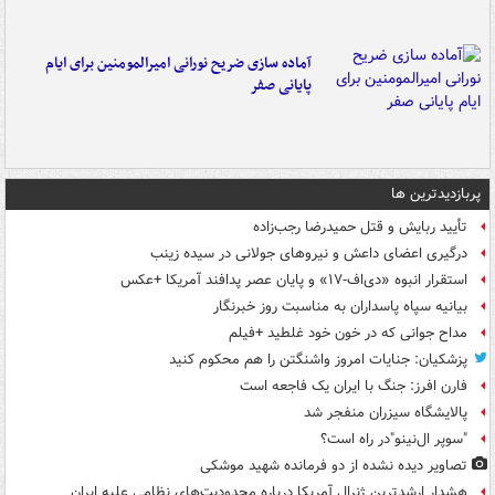
آماده سازی ضریح نورانی امیرالمومنین برای ایام
پایانی صفر
پربازدیدترین ها
تأیید ربایش و قتل حمیدرضا رجب‌زاده
درگیری اعضای داعش و نیروهای جولانی در سیده زینب
استقرار انبوه «دی‌اف‑۱۷» و پایان عصر پدافند آمریکا +عکس
بیانیه سپاه پاسداران به مناسبت روز خبرنگار
مداح جوانی که در خون خود غلطید +فیلم
پزشکیان: جنایات امروز واشنگتن را هم محکوم کنید
فارن افرز: جنگ با ایران یک فاجعه است
پالایشگاه سیزران منفجر شد
"سوپر ال‌نینو"در راه است؟
تصاویر دیده‌ نشده از دو فرمانده شهید موشکی
هشدار ارشدترین ژنرال آمریکا درباره محدودیت‌های نظامی علیه ایران