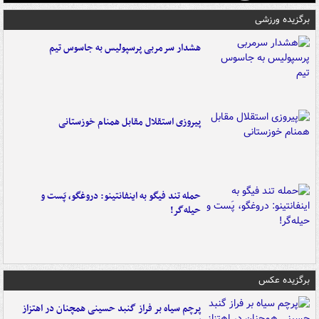
برگزیده ورزشی
هشدار سرمربی پرسپولیس به جاسوس تیم
پیروزی استقلال مقابل همنام خوزستانی
حمله تند فیگو به اینفانتینو: دروغگو، پَست‌ و
حیله‌گر!
برگزیده عکس
پرچم سیاه بر فراز گنبد حسینی همچنان در اهتزاز