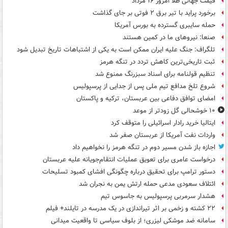
قیمت جهانی طلا امروز ۱۶ مرداد
برخورد پراید با تیر برق ۲ فوتی بر جای گذاشت
حمله سایبری گسترده به بورس آمریکا
صنعا: نیروهای ما در کمین‌ هستند
تلگراف: جنگ علیه ایران ممکن است به یکی از اشتباهات تاریخ تبدیل شود
ثبت تاریخی‌ترین کاهش تردد در تنگه هرمز
تنظیم قولنامه برای اسناد سبزرنگ ممنوع شد
شروع تلخ مدافع تیم ملی پس از جدایی از پرسپولیس
امضای توافق دفاعی بین عربستان، ترکیه و پاکستان
۱۰ خوشحالی گل زودتر از موعد
ایتالیا خرید رادار اسرائیلی را متوقف کرد
واردات نفت آمریکا از عربستان صفر شد
اجازه باز شدن مسیر دوم در تنگه هرمز را نخواهیم داد
درخواست عامری برای تعویق عملیات انتقام‌جویانه علیه عربستان
دستور ترامپ برای تحقیق درباره چگونگی افشای کمبود تسلیحات
ائتلاف سعودی مدعی حمله ارتش یمن به نجران شد
هشدار سرمربی پرسپولیس به جاسوس تیم
۲۲ کشته و زخمی بر اثر تیراندازی در یک مدرسه در تایلند+ فیلم
سامانه ضد موشکی لیزری؛ از بلوف سیاسی تا واقعیت میدانی