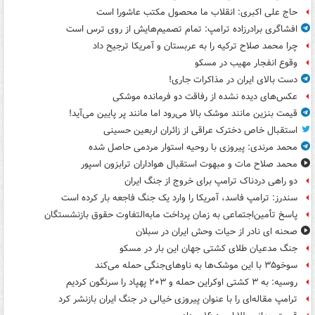
حاج علی اکبری: انقلاب ما محصول مکتب عاشورا است
افشاگری برادرزاده ترامپ: تمام تصمیم‌هایش از روی ترس است
چرا محمد صلاح ترکیه را به عربستان و آمریکا ترجیح داد
وقوع انفجار مهیب در مسکو
دست بالای ایران در مذاکرات جاری!
عکس‌های دیده نشده از رفاقت دو فرمانده‌ موشکی
قیمت بنزین مانند موشک بالا می‌رود اما مانند پر پایین می‌آید!
استقبال خاص دخترک عراقی از زائران اربعین حسینی
محمد مرندی: پیروزی با روحیه استوار مردمی حاصل شده
محمد صلاح مات و مبهوت استقبال هواداران ترابزون اسپور
دو راهی دردناک ترامپ برای خروج از جنگ ایران
سندرز: ترامپ فاسد، آمریکا را وارد یک جنگ فاجعه بار کرده است
پاسخ تأمین‌اجتماعی به زمان پرداخت مابه‌التفاوت حقوق بازنشستگان
صحنه ای نادر از حیات وحش ایران در سبلان
جنگ مدعیان طلای کشتی جهان این بار در مسکو
سوخو۳۵ با این موشک‌ها به ناوهای‌جنگی حمله می‌کند
روسیه: به ۳ کشتی اوکراین حمله و ۲۰۳ پهپاد را سرنگون کردیم
ترامپ مقاله‌ای را با عنوان پیروزی خیالی در جنگ ایران بازنشر کرد