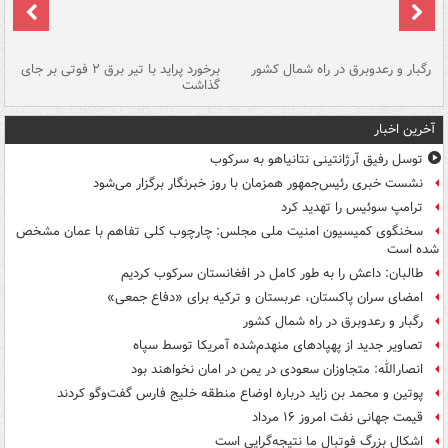
رگبار و رعدوبرق در راه شمال کشور
برخورد پراید با تیر برق ۲ فوتی بر جای
گذاشت
گر
آخرین اخبار
توسل رفیق آرژانتینی نتانیاهو به سرکوب
نشست خبری رئیس‌جمهور همزمان با روز خبرنگار برگزار می‌شود
ترامپ سوئیس را تهدید کرد
سخنگوی کمیسیون امنیت ملی مجلس: چارچوب کلی تفاهم با عمان مشخص
شده است
طالبان: داعش را به طور کامل در افغانستان سرکوب کردیم
امضای سران پاکستان، عربستان و ترکیه برای «دفاع جمعی»
رگبار و رعدوبرق در راه شمال کشور
تصاویر جدید از پهپادهای منهدم‌شده آمریکا توسط سپاه
انصارالله: متجاوزان سعودی در یمن در امان نخواهند بود
پوتین و محمد بن زاید درباره اوضاع منطقه خلیج فارس گفت‌وگو کردند
قیمت جهانی نفت امروز ۱۶ مرداد
اشکال بزرگ فوتبال ما نتیجه‌گرایی است