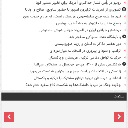
روبیو در رأس فشار حداکثری آمریکا برای تغییر مسیر کوبا
تصویری از تمرینات ترابزون اسپور با حضور ساویچ، صلاح و اونانا
نبرد ما علیه طرح سلطه‌جویی عربستان است، نه مردم جنوب یمن
پاسخ منفی یک لژیونر به باشگاه پرسپولیس
درخشش جوانان ایران در المپیاد جهانی هوش مصنوعی
پالایشگاه نفت اسلواکی منفجر شد
دور هفتم مذاکرات لبنان و رژیم صهیونیستی
ترامپ و سودای پیروزی در انتخابات میان‌دوره‌ای
جزئیات توافق دفاعی ترکیه، عربستان و پاکستان
بلاتکلیفی بیش از ۱۳۰۰ مهاجر خردسال در سئوتای اسپانیا
زلنسکی در انتخابات ریاست جمهوری اوکراین شکست می‌خورد
ادعاهای عربستان درباره توافق مشترک با ترکیه و پاکستان
چگونه جنگ ترامپ با دانشگاه‌ها به شکست کاخ سفید ختم شد؟
سلامت
ت