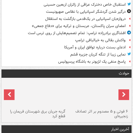
استقبال خاص دخترک عراقی از زائران اربعین حسینی
درگیر شدن گردشگر اسپانیایی با نظامی صهیونیست
دروازه‌بان اسپانیایی در یک‌قدمی بازگشت به استقلال
امضای سران پاکستان، عربستان و ترکیه برای «دفاع جمعی»
افشاگری برادرزاده ترامپ: تمام تصمیم‌هایش از روی ترس است
واکنش بقائی به خیالبافی ترامپ
ادعای بسنت درباره توافق ایران و آمریکا
نمایی زیبا از تنگه کریان جزیره قشم
پاسخ منفی یک لژیونر به باشگاه پرسپولیس
حوادث
۶ فوتی و ۵ مصدوم بر اثر تصادف
گربه جریان برق شهرستان فریمان را
رگ
زنجیره‌ای
قطع کرد
آخرین اخبار