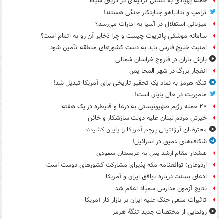
حمله پهپادی به کشتی ترکیه‌ای در دریای سیاه
ترامپ و نتانیاهو جنایتکار جنگی هستند!
میزبانی استقلال در آسیا به امارات می‌رسد؟
سامانه موشکی پاتریوت چیست و چرا ذخایر آن رو به اتمام است؟
امنیت خلیج فارس باید به دست کشورهای منطقه تأمین شود
بارش باران در فاروج خراسان شمالی
انفجار بزرگ در شهر المخا یمن
تنگه هرمز به نماد یک تحقیر تاریخی برای آمریکا تبدیل شد!
ماموریت در حال پایان است!
۲۰ حمله رژیم صهیونیستی به درعا و قنیطره در یک هفته
خیزش مردم لبنان علیه دولت سازشکار و خائن
معترضان آرژانتینی پرچم آمریکا را پایین کشیدند
شکاف‌های عمیق در اسرائیل!
هشدار مقام ارشد یمن به عربستان سعودی
اردوغان: توافقنامه مکه پذیرای مشارکت کشورهای دوست است
ادعای بسنت درباره توافق ایران و آمریکا
نتایج آزمون مدارس سمپاد اعلام شد
تاثیرات منفی جنگ علیه ایران بر بازار کار آمریکا
رونمایی از مختصات جدید تنگۀ هرمز