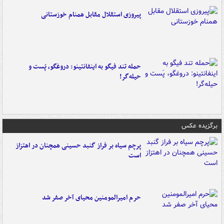
پیروزی استقلال مقابل همنام خوزستانی
حمله تند فیگو به اینفانتینو: دروغگو، پَست‌ و
حیله‌گر!
برگزیده عکس
پرچم سیاه بر فراز گنبد حسینی همچنان در اهتزاز
است
حرم امیرالمومنین محیای آخر صفر شد