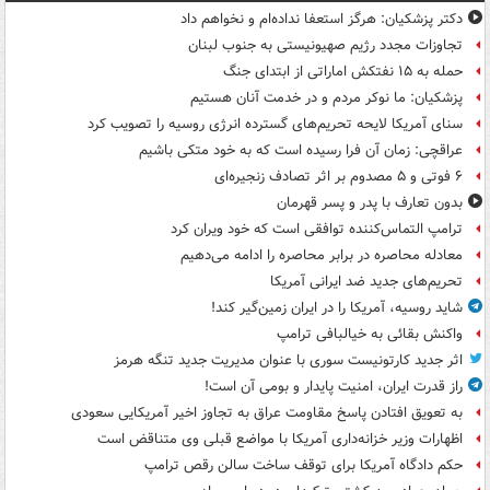
دکتر پزشکیان: هرگز استعفا نداده‌ام و نخواهم داد
تجاوزات مجدد رژیم صهیونیستی به جنوب لبنان
حمله به ۱۵ نفتکش‌ اماراتی از ابتدای جنگ
پزشکیان: ما نوکر مردم و در خدمت آنان هستیم
سنای آمریکا لایحه تحریم‌های گسترده انرژی روسیه را تصویب کرد
عراقچی: زمان آن فرا رسیده است که به خود متکی باشیم
۶ فوتی و ۵ مصدوم بر اثر تصادف زنجیره‌ای
بدون تعارف با پدر و پسر قهرمان
ترامپ التماس‌کننده توافقی است که خود ویران کرد
معادله محاصره در برابر محاصره را ادامه می‌دهیم
تحریم‌های جدید ضد ایرانی آمریکا
شاید روسیه، آمریکا را در ایران زمین‌گیر کند!
واکنش بقائی به خیالبافی ترامپ
اثر جدید کارتونیست سوری با عنوان مدیریت جدید تنگه هرمز
راز قدرت ایران، امنیت پایدار و بومی آن است!
به تعویق افتادن پاسخ مقاومت عراق به تجاوز اخیر آمریکایی سعودی
اظهارات وزیر خزانه‌داری آمریکا با مواضع قبلی وی متناقض است
حکم دادگاه آمریکا برای توقف ساخت سالن رقص ترامپ